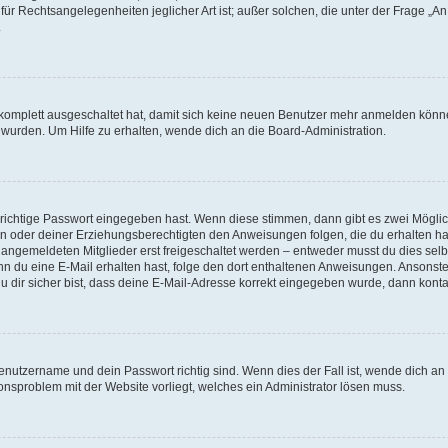
für Rechtsangelegenheiten jeglicher Art ist; außer solchen, die unter der Frage „
.
g komplett ausgeschaltet hat, damit sich keine neuen Benutzer mehr anmelden könn
 wurden. Um Hilfe zu erhalten, wende dich an die Board-Administration.
 richtige Passwort eingegeben hast. Wenn diese stimmen, dann gibt es zwei Mögl
tern oder deiner Erziehungsberechtigten den Anweisungen folgen, die du erhalten ha
u angemeldeten Mitglieder erst freigeschaltet werden – entweder musst du dies selbs
. Wenn du eine E-Mail erhalten hast, folge den dort enthaltenen Anweisungen. Ansons
 dir sicher bist, dass deine E-Mail-Adresse korrekt eingegeben wurde, dann kontak
Benutzername und dein Passwort richtig sind. Wenn dies der Fall ist, wende dich a
ionsproblem mit der Website vorliegt, welches ein Administrator lösen muss.