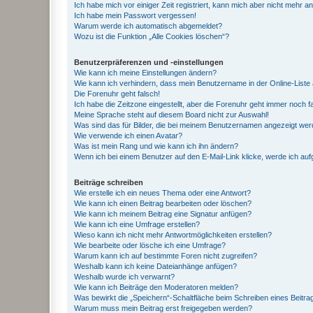
Ich habe mich vor einiger Zeit registriert, kann mich aber nicht mehr 
Ich habe mein Passwort vergessen!
Warum werde ich automatisch abgemeldet?
Wozu ist die Funktion „Alle Cookies löschen“?
Benutzerpräferenzen und -einstellungen
Wie kann ich meine Einstellungen ändern?
Wie kann ich verhindern, dass mein Benutzername in der Online-Liste 
Die Forenuhr geht falsch!
Ich habe die Zeitzone eingestellt, aber die Forenuhr geht immer noch f
Meine Sprache steht auf diesem Board nicht zur Auswahl!
Was sind das für Bilder, die bei meinem Benutzernamen angezeigt we
Wie verwende ich einen Avatar?
Was ist mein Rang und wie kann ich ihn ändern?
Wenn ich bei einem Benutzer auf den E-Mail-Link klicke, werde ich au
Beiträge schreiben
Wie erstelle ich ein neues Thema oder eine Antwort?
Wie kann ich einen Beitrag bearbeiten oder löschen?
Wie kann ich meinem Beitrag eine Signatur anfügen?
Wie kann ich eine Umfrage erstellen?
Wieso kann ich nicht mehr Antwortmöglichkeiten erstellen?
Wie bearbeite oder lösche ich eine Umfrage?
Warum kann ich auf bestimmte Foren nicht zugreifen?
Weshalb kann ich keine Dateianhänge anfügen?
Weshalb wurde ich verwarnt?
Wie kann ich Beiträge den Moderatoren melden?
Was bewirkt die „Speichern“-Schaltfläche beim Schreiben eines Beitra
Warum muss mein Beitrag erst freigegeben werden?