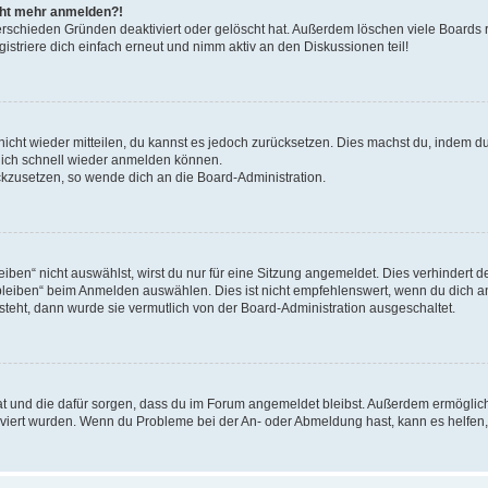
icht mehr anmelden?!
erschieden Gründen deaktiviert oder gelöscht hat. Außerdem löschen viele Boards r
triere dich einfach erneut und nimm aktiv an den Diskussionen teil!
 nicht wieder mitteilen, du kannst es jedoch zurücksetzen. Dies machst du, indem 
 dich schnell wieder anmelden können.
ückzusetzen, so wende dich an die Board-Administration.
en“ nicht auswählst, wirst du nur für eine Sitzung angemeldet. Dies verhindert 
leiben“ beim Anmelden auswählen. Dies ist nicht empfehlenswert, wenn du dich an
 steht, dann wurde sie vermutlich von der Board-Administration ausgeschaltet.
 hat und die dafür sorgen, dass du im Forum angemeldet bleibst. Außerdem ermögli
tiviert wurden. Wenn du Probleme bei der An- oder Abmeldung hast, kann es helfen