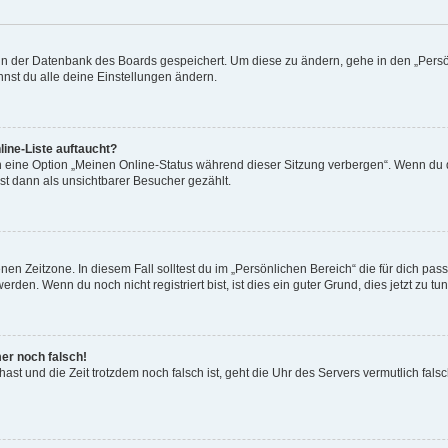
n in der Datenbank des Boards gespeichert. Um diese zu ändern, gehe in den „Persö
nst du alle deine Einstellungen ändern.
ine-Liste auftaucht?
n eine Option „Meinen Online-Status während dieser Sitzung verbergen“. Wenn du d
st dann als unsichtbarer Besucher gezählt.
en Zeitzone. In diesem Fall solltest du im „Persönlichen Bereich“ die für dich passe
den. Wenn du noch nicht registriert bist, ist dies ein guter Grund, dies jetzt zu tun
mer noch falsch!
t hast und die Zeit trotzdem noch falsch ist, geht die Uhr des Servers vermutlich fal