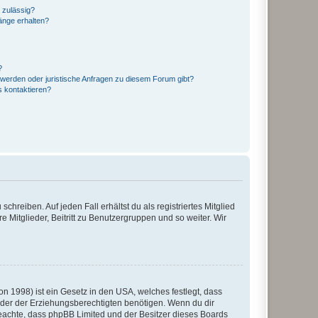
 zulässig?
hänge erhalten?
?
hwerden oder juristische Anfragen zu diesem Forum gibt?
s kontaktieren?
chreiben. Auf jeden Fall erhältst du als registriertes Mitglied
e Mitglieder, Beitritt zu Benutzergruppen und so weiter. Wir
n 1998) ist ein Gesetz in den USA, welches festlegt, dass
der der Erziehungsberechtigten benötigen. Wenn du dir
te beachte, dass phpBB Limited und der Besitzer dieses Boards