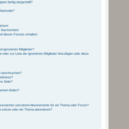
en farbig dargestellt?
tartseite?
icken!
 Nachrichten!
ed dieses Forums erhalten!
d ignorierten Mitglieder?
e oder zur Liste der ignorierten Mitglieder hinzufügen oder diese
en durchsuchen?
gebnisse?
re Seite?
hemen finden?
esezeichen und einem Abonnements für ein Thema oder Forum?
a setzen oder ein Thema abonnieren?