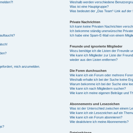
anmelden?!
Weshalb werden verschiedene Benutzergrupp
Was ist eine Hauptgruppe?
Was bedeutet der „Das Team“-Link auf der S
Private Nachrichten
Ich kann keine Privaten Nachrichten versch
Ich bekomme ständig unerwünschte Private
auftaucht?
Ich habe eine Spam-E-Mail von einem Mitgli
alsch!
Freunde und ignorierte Mitglieder
Wozu benötige ich die Listen der Freunde un
rden?
Wie kann ich Mitglieder zur Liste der Freund
wieder aus den Listen entfernen?
fgefordert, mich anzumelden.
Die Foren durchsuchen
Wie kann ich ein Forum oder mehrere For
Weshalb erhalte ich bei der Suche keine Er
Warum bekomme ich bei der Suche eine lee
Wie kann ich nach Mitgliedern suchen?
Wie kann ich meine eigenen Beiträge und T
Abonnements und Lesezeichen
Was ist der Unterschied zwischen einem L
Wie kann ich ein Lesezeichen auf ein Them
Wie kann ich ein Forum abonnieren?
Wie deaktiviere ich meine Abonnements?
gs?
Dateianhänge