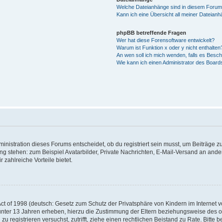
Welche Dateianhänge sind in diesem Forum
Kann ich eine Übersicht all meiner Dateian
phpBB betreffende Fragen
Wer hat diese Forensoftware entwickelt?
Warum ist Funktion x oder y nicht enthalten
An wen soll ich mich wenden, falls es Besc
Wie kann ich einen Administrator des Board
istration dieses Forums entscheidet, ob du registriert sein musst, um Beiträge zu s
ung stehen: zum Beispiel Avatarbilder, Private Nachrichten, E-Mail-Versand an ander
 zahlreiche Vorteile bietet.
t of 1998 (deutsch: Gesetz zum Schutz der Privatsphäre von Kindern im Internet vo
unter 13 Jahren erheben, hierzu die Zustimmung der Eltern beziehungsweise des o
h zu registrieren versuchst, zutrifft, ziehe einen rechtlichen Beistand zu Rate. Bit