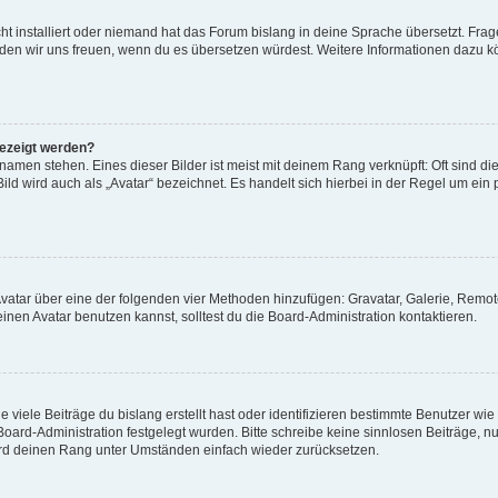
t installiert oder niemand hat das Forum bislang in deine Sprache übersetzt. Frag
, würden wir uns freuen, wenn du es übersetzen würdest. Weitere Informationen dazu
gezeigt werden?
amen stehen. Eines dieser Bilder ist meist mit deinem Rang verknüpft: Oft sind di
ld wird auch als „Avatar“ bezeichnet. Es handelt sich hierbei in der Regel um ein
 Avatar über eine der folgenden vier Methoden hinzufügen: Gravatar, Galerie, Rem
en Avatar benutzen kannst, solltest du die Board-Administration kontaktieren.
viele Beiträge du bislang erstellt hast oder identifizieren bestimmte Benutzer w
 Board-Administration festgelegt wurden. Bitte schreibe keine sinnlosen Beiträge
wird deinen Rang unter Umständen einfach wieder zurücksetzen.