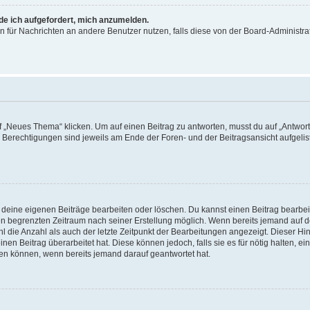
rde ich aufgefordert, mich anzumelden.
ion für Nachrichten an andere Benutzer nutzen, falls diese von der Board-Administ
„Neues Thema“ klicken. Um auf einen Beitrag zu antworten, musst du auf „Antworte
e Berechtigungen sind jeweils am Ende der Foren- und der Beitragsansicht aufgeliste
r deine eigenen Beiträge bearbeiten oder löschen. Du kannst einen Beitrag bearbe
inen begrenzten Zeitraum nach seiner Erstellung möglich. Wenn bereits jemand auf de
 die Anzahl als auch der letzte Zeitpunkt der Bearbeitungen angezeigt. Dieser Hi
en Beitrag überarbeitet hat. Diese können jedoch, falls sie es für nötig halten, ei
hen können, wenn bereits jemand darauf geantwortet hat.