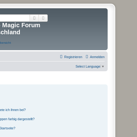
Suche
Erweiterte Suche
o Magic Forum
schland
Registrieren
Anmelden
Select Language
▼
ete ich ihnen bei?
en farbig dargestellt?
tartseite?