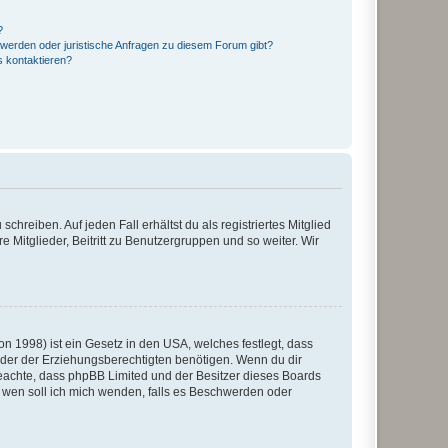
?
hwerden oder juristische Anfragen zu diesem Forum gibt?
s kontaktieren?
chreiben. Auf jeden Fall erhältst du als registriertes Mitglied
e Mitglieder, Beitritt zu Benutzergruppen und so weiter. Wir
n 1998) ist ein Gesetz in den USA, welches festlegt, dass
der der Erziehungsberechtigten benötigen. Wenn du dir
te beachte, dass phpBB Limited und der Besitzer dieses Boards
An wen soll ich mich wenden, falls es Beschwerden oder