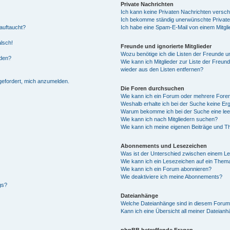
Private Nachrichten
Ich kann keine Privaten Nachrichten versch
Ich bekomme ständig unerwünschte Private
auftaucht?
Ich habe eine Spam-E-Mail von einem Mitgli
alsch!
Freunde und ignorierte Mitglieder
Wozu benötige ich die Listen der Freunde un
rden?
Wie kann ich Mitglieder zur Liste der Freund
wieder aus den Listen entfernen?
fgefordert, mich anzumelden.
Die Foren durchsuchen
Wie kann ich ein Forum oder mehrere For
Weshalb erhalte ich bei der Suche keine Er
Warum bekomme ich bei der Suche eine lee
Wie kann ich nach Mitgliedern suchen?
Wie kann ich meine eigenen Beiträge und T
Abonnements und Lesezeichen
Was ist der Unterschied zwischen einem L
Wie kann ich ein Lesezeichen auf ein Them
Wie kann ich ein Forum abonnieren?
Wie deaktiviere ich meine Abonnements?
gs?
Dateianhänge
Welche Dateianhänge sind in diesem Forum
Kann ich eine Übersicht all meiner Dateian