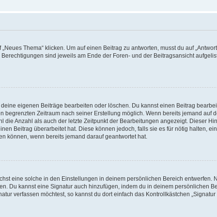
„Neues Thema“ klicken. Um auf einen Beitrag zu antworten, musst du auf „Antworte
e Berechtigungen sind jeweils am Ende der Foren- und der Beitragsansicht aufgeliste
r deine eigenen Beiträge bearbeiten oder löschen. Du kannst einen Beitrag bearbe
inen begrenzten Zeitraum nach seiner Erstellung möglich. Wenn bereits jemand auf de
 die Anzahl als auch der letzte Zeitpunkt der Bearbeitungen angezeigt. Dieser Hi
en Beitrag überarbeitet hat. Diese können jedoch, falls sie es für nötig halten, ei
hen können, wenn bereits jemand darauf geantwortet hat.
st eine solche in den Einstellungen in deinem persönlichen Bereich entwerfen. Na
eren. Du kannst eine Signatur auch hinzufügen, indem du in deinem persönlichen 
atur verfassen möchtest, so kannst du dort einfach das Kontrollkästchen „Signatu