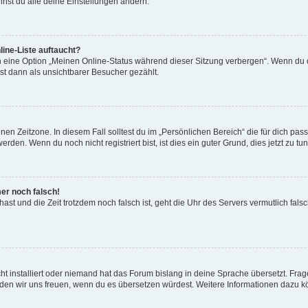
nst du alle deine Einstellungen ändern.
ine-Liste auftaucht?
n eine Option „Meinen Online-Status während dieser Sitzung verbergen“. Wenn du d
st dann als unsichtbarer Besucher gezählt.
en Zeitzone. In diesem Fall solltest du im „Persönlichen Bereich“ die für dich passe
den. Wenn du noch nicht registriert bist, ist dies ein guter Grund, dies jetzt zu tun
mer noch falsch!
t hast und die Zeit trotzdem noch falsch ist, geht die Uhr des Servers vermutlich fal
t installiert oder niemand hat das Forum bislang in deine Sprache übersetzt. Frag
, würden wir uns freuen, wenn du es übersetzen würdest. Weitere Informationen dazu