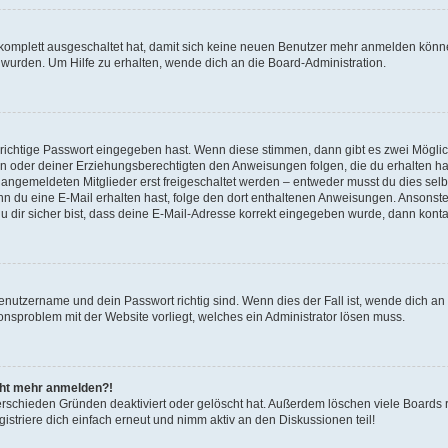
g komplett ausgeschaltet hat, damit sich keine neuen Benutzer mehr anmelden könn
 wurden. Um Hilfe zu erhalten, wende dich an die Board-Administration.
 richtige Passwort eingegeben hast. Wenn diese stimmen, dann gibt es zwei Mögl
tern oder deiner Erziehungsberechtigten den Anweisungen folgen, die du erhalten ha
u angemeldeten Mitglieder erst freigeschaltet werden – entweder musst du dies selbs
. Wenn du eine E-Mail erhalten hast, folge den dort enthaltenen Anweisungen. Ansons
 dir sicher bist, dass deine E-Mail-Adresse korrekt eingegeben wurde, dann kontak
Benutzername und dein Passwort richtig sind. Wenn dies der Fall ist, wende dich a
ionsproblem mit der Website vorliegt, welches ein Administrator lösen muss.
icht mehr anmelden?!
erschieden Gründen deaktiviert oder gelöscht hat. Außerdem löschen viele Boards r
triere dich einfach erneut und nimm aktiv an den Diskussionen teil!