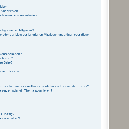
icken!
 Nachrichten!
ed dieses Forums erhalten!
d ignorierten Mitglieder?
e oder zur Liste der ignorierten Mitglieder hinzufügen oder diese
en durchsuchen?
gebnisse?
re Seite?
hemen finden?
esezeichen und einem Abonnements für ein Thema oder Forum?
a setzen oder ein Thema abonnieren?
 zulässig?
hänge erhalten?