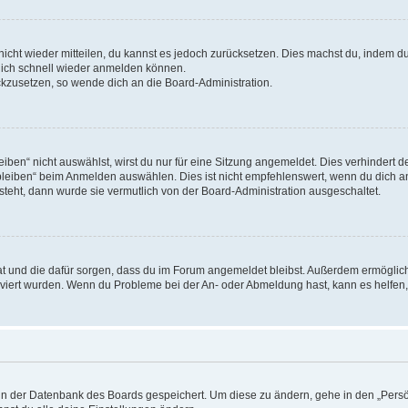
 nicht wieder mitteilen, du kannst es jedoch zurücksetzen. Dies machst du, indem 
 dich schnell wieder anmelden können.
ückzusetzen, so wende dich an die Board-Administration.
en“ nicht auswählst, wirst du nur für eine Sitzung angemeldet. Dies verhindert 
leiben“ beim Anmelden auswählen. Dies ist nicht empfehlenswert, wenn du dich an
 steht, dann wurde sie vermutlich von der Board-Administration ausgeschaltet.
 hat und die dafür sorgen, dass du im Forum angemeldet bleibst. Außerdem ermögli
tiviert wurden. Wenn du Probleme bei der An- oder Abmeldung hast, kann es helfen
n in der Datenbank des Boards gespeichert. Um diese zu ändern, gehe in den „Persö