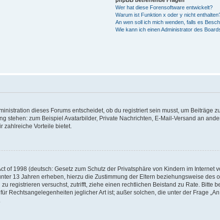
phpBB betreffende Fragen
Wer hat diese Forensoftware entwickelt?
Warum ist Funktion x oder y nicht enthalten
An wen soll ich mich wenden, falls es Besc
Wie kann ich einen Administrator des Board
istration dieses Forums entscheidet, ob du registriert sein musst, um Beiträge zu s
ung stehen: zum Beispiel Avatarbilder, Private Nachrichten, E-Mail-Versand an ander
 zahlreiche Vorteile bietet.
t of 1998 (deutsch: Gesetz zum Schutz der Privatsphäre von Kindern im Internet vo
unter 13 Jahren erheben, hierzu die Zustimmung der Eltern beziehungsweise des o
h zu registrieren versuchst, zutrifft, ziehe einen rechtlichen Beistand zu Rate. Bit
für Rechtsangelegenheiten jeglicher Art ist; außer solchen, die unter der Frage „
.