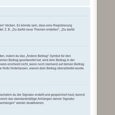
n“ klicken. Es könnte sein, dass eine Registrierung
t. Z. B. „Du darfst neue Themen erstellen“, „Du darfst
iten, indem du das „Ändere Beitrag“-Symbol für den
inen Beitrag geantwortet hat, wird dein Beitrag in der
nweis erscheint nicht, wenn noch niemand auf deinen Beitrag
ne Notiz hinterlassen, warum dein Beitrag überarbeitet wurde.
chdem du die Signatur erstellt und gespeichert hast, kannst
Bereich das standardmäßige Anhängen deiner Signatur
r anhängen“ wieder deaktivieren.