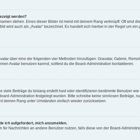
gezeigt werden?
amen stehen. Eines dieser Bilder ist meist mit deinem Rang verknüpft: Oft sind di
ld wird auch als „Avatar“ bezeichnet. Es handelt sich hierbei in der Regel um ein
 Avatar über eine der folgenden vier Methoden hinzufügen: Gravatar, Galerie, Rem
en Avatar benutzen kannst, solltest du die Board-Administration kontaktieren.
viele Beiträge du bislang erstellt hast oder identifizieren bestimmte Benutzer w
 Board-Administration festgelegt wurden. Bitte schreibe keine sinnlosen Beiträge
wird deinen Rang unter Umständen einfach wieder zurücksetzen.
rde ich aufgefordert, mich anzumelden.
ion für Nachrichten an andere Benutzer nutzen, falls diese von der Board-Administ