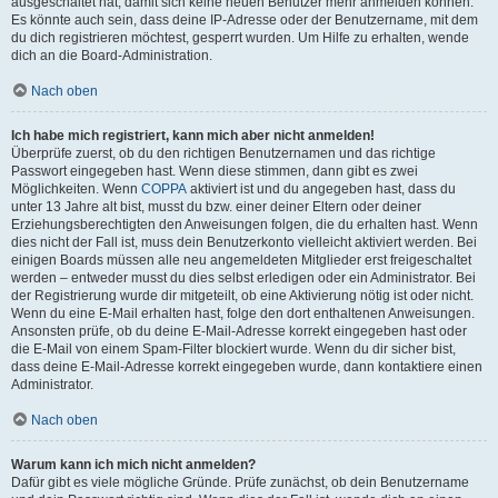
ausgeschaltet hat, damit sich keine neuen Benutzer mehr anmelden können.
Es könnte auch sein, dass deine IP-Adresse oder der Benutzername, mit dem
du dich registrieren möchtest, gesperrt wurden. Um Hilfe zu erhalten, wende
dich an die Board-Administration.
Nach oben
Ich habe mich registriert, kann mich aber nicht anmelden!
Überprüfe zuerst, ob du den richtigen Benutzernamen und das richtige
Passwort eingegeben hast. Wenn diese stimmen, dann gibt es zwei
Möglichkeiten. Wenn
COPPA
aktiviert ist und du angegeben hast, dass du
unter 13 Jahre alt bist, musst du bzw. einer deiner Eltern oder deiner
Erziehungsberechtigten den Anweisungen folgen, die du erhalten hast. Wenn
dies nicht der Fall ist, muss dein Benutzerkonto vielleicht aktiviert werden. Bei
einigen Boards müssen alle neu angemeldeten Mitglieder erst freigeschaltet
werden – entweder musst du dies selbst erledigen oder ein Administrator. Bei
der Registrierung wurde dir mitgeteilt, ob eine Aktivierung nötig ist oder nicht.
Wenn du eine E-Mail erhalten hast, folge den dort enthaltenen Anweisungen.
Ansonsten prüfe, ob du deine E-Mail-Adresse korrekt eingegeben hast oder
die E-Mail von einem Spam-Filter blockiert wurde. Wenn du dir sicher bist,
dass deine E-Mail-Adresse korrekt eingegeben wurde, dann kontaktiere einen
Administrator.
Nach oben
Warum kann ich mich nicht anmelden?
Dafür gibt es viele mögliche Gründe. Prüfe zunächst, ob dein Benutzername