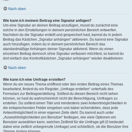
Nach oben
Wie kann ich meinem Beitrag eine Signatur anfügen?
Um eine Signatur an deinen Beitrag anzufügen, musst du zunächst eine
solche in den Einstellungen in deinem persönlichen Bereich entwerfen.
Nachdem du die Signatur erstellt und gespeichert hast, kannst du in jedem
Beitrag das Kästchen „Signatur anhängen“ aktivieren. Du kannst eine Signatur
auch hinzufügen, indem du in deinem persönlichen Bereich das
standardmäßige Anhängen deiner Signatur aktivierst. Wenn du einen
einzelnen Beitrag dennoch ohne Signatur verfassen möchtest, so kannst du
dort einfach das Kontrollkästchen „Signatur anhängen“ wieder deaktivieren.
Nach oben
Wie kann ich eine Umfrage erstellen?
Wenn du ein neues Thema eröffnest oder den ersten Beitrag eines Themas
bearbeitest, findest du ein Register „Umfrage erstellen“ unterhalb des
Formulars zur Beitragserstellung. Solltest du diesen Bereich nicht sehen
können, so hast du wahrscheinlich nicht die Berechtigung, Umfragen zu
erstellen. Du solltest einen Titel und mindestens zwei Antwortmöglichkeiten in
die entsprechenden Felder eingeben und dabei sicherstellen, dass jede
Antwortmöglichkeit in einer eigenen Zeile steht. Du kannst auch unter
„Auswahlmöglichkeiten pro Benutzer“ festlegen, wie viele Optionen ein
Benutzer auswählen kann, welches Zeitlimit für die Umfrage gilt (0 bedeutet
dabei eine zeitlich unbegrenzte Umfrage) und schließlich, ob die Benutzer ihre
Stimme ändern können.