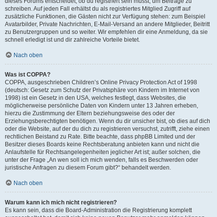
dieses Forums entscheidet, ob du registriert sein musst, um Beiträge zu
schreiben. Auf jeden Fall erhältst du als registriertes Mitglied Zugriff auf
zusätzliche Funktionen, die Gästen nicht zur Verfügung stehen: zum Beispiel
Avatarbilder, Private Nachrichten, E-Mail-Versand an andere Mitglieder, Beitritt
zu Benutzergruppen und so weiter. Wir empfehlen dir eine Anmeldung, da sie
schnell erledigt ist und dir zahlreiche Vorteile bietet.
Nach oben
Was ist COPPA?
COPPA, ausgeschrieben Children’s Online Privacy Protection Act of 1998
(deutsch: Gesetz zum Schutz der Privatsphäre von Kindern im Internet von
1998) ist ein Gesetz in den USA, welches festlegt, dass Websites, die
möglicherweise persönliche Daten von Kindern unter 13 Jahren erheben,
hierzu die Zustimmung der Eltern beziehungsweise des oder der
Erziehungsberechtigten benötigen. Wenn du dir unsicher bist, ob dies auf dich
oder die Website, auf der du dich zu registrieren versuchst, zutrifft, ziehe einen
rechtlichen Beistand zu Rate. Bitte beachte, dass phpBB Limited und der
Besitzer dieses Boards keine Rechtsberatung anbieten kann und nicht die
Anlaufstelle für Rechtsangelegenheiten jeglicher Art ist; außer solchen, die
unter der Frage „An wen soll ich mich wenden, falls es Beschwerden oder
juristische Anfragen zu diesem Forum gibt?“ behandelt werden.
Nach oben
Warum kann ich mich nicht registrieren?
Es kann sein, dass die Board-Administration die Registrierung komplett