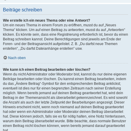
Beiträge schreiben
Wie erstelle ich ein neues Thema oder eine Antwort?
Um ein neues Thema in einem Forum zu eröffnen, musst du auf „Neues
Thema“ klicken. Um auf einen Beitrag zu antworten, musst du auf „Antworten“
klicken. Es könnte sein, dass eine Registrierung erforderlich ist, bevor du einen
Beitrag schreiben kannst. Deine Berechtigungen sind jeweils am Ende der
Foren- und der Beitragsansicht aufgelistet. Z. B. „Du darfst neue Themen
erstellen“, „Du darfst Dateianhänge erstellen“ usw.
Nach oben
Wie kann ich einen Beitrag bearbeiten oder löschen?
Wenn du nicht Administrator oder Moderator bist, kannst du nur deine eigenen
Beiträge bearbeiten oder löschen. Du kannst einen Beitrag bearbeiten, indem
du das „Ändere Beitrag“-Symbol für den entsprechenden Beitrag anklickst;
eventuell ist dies nur für einen begrenzten Zeitraum nach seiner Erstellung
möglich. Wenn bereits jemand auf deinen Beitrag geantwortet hat, wird dein
Beitrag in der Themenansicht als überarbeitet gekennzeichnet. Es wird sowohl
die Anzahl als auch der letzte Zeitpunkt der Bearbeitungen angezeigt. Dieser
Hinweis erscheint nicht, wenn noch niemand auf deinen Beitrag geantwortet
hat oder wenn ein Administrator oder Moderator deinen Beitrag überarbeitet
hat. Diese können jedoch, falls sie es für nötig halten, eine Notiz hinterlassen,
warum dein Beitrag überarbeitet wurde. Bitte beachte, dass normale Benutzer
einen Beitrag nicht löschen können, wenn bereits jemand darauf geantwortet
hat.