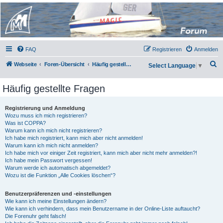
Micro Magic Forum
Deutschland
FAQ
Registrieren
Anmelden
S
Webseite
Foren-Übersicht
Häufig gestellte Fragen
Select Language
▼
u
Häufig gestellte Fragen
c
h
Registrierung und Anmeldung
e
Wozu muss ich mich registrieren?
Was ist COPPA?
Warum kann ich mich nicht registrieren?
Ich habe mich registriert, kann mich aber nicht anmelden!
Warum kann ich mich nicht anmelden?
Ich habe mich vor einiger Zeit registriert, kann mich aber nicht mehr anmelden?!
Ich habe mein Passwort vergessen!
Warum werde ich automatisch abgemeldet?
Wozu ist die Funktion „Alle Cookies löschen“?
Benutzerpräferenzen und -einstellungen
Wie kann ich meine Einstellungen ändern?
Wie kann ich verhindern, dass mein Benutzername in der Online-Liste auftaucht?
Die Forenuhr geht falsch!