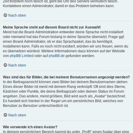
Zeit trotzdem noch falsch ist, geht die Uhr des Servers vermutlich falsch.
Kontaktiere einen Administrator, damit er das Problem beheben kann.
Nach oben
Meine Sprache steht auf diesem Board nicht zur Auswahl!
Meist hat die Board-Administration entweder deine Sprache nicht installiert
oder niemand hat das Forum bislang in deine Sprache übersetzt. Frage ggf.
einen Board-Administrator, ob er das Sprachpaket, das du benötigst,
installieren kann. Falls es noch nicht existiert, würden wir uns freuen, wenn du
es übersetzen würdest. Weitere Informationen dazu können auf der Website
von
phpBB Limited
oder auf
phpBB.de
gefunden werden.
Nach oben
Was sind das für Bilder, die bei meinem Benutzernamen angezeigt werden?
In der Beitragsansicht können zwei Bilder bei deinem Benutzernamen stehen.
Eines dieser Bilder ist meist mit deinem Rang verknüpft: Oft sind dies Sterne,
Kästchen oder Punkte, die deine Beitragszahl oder deinen Status im Forum
angeben. Das andere, meist größere, Bild wird auch als „Avatar“ bezeichnet.
Es handelt sich hierbei in der Regel um ein persönliches Bild, welches von
Benutzer zu Benutzer unterschiedlich ist.
Nach oben
Wie verwende ich einen Avatar?
In deinem persönlichen Bereich kannst du unter „Profil“ einen Avatar über eine