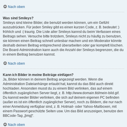
Nach oben
Was sind Smileys?
Smileys sind kleine Bilder, die benutzt werden können, um ein Gefühl
auszudrücken. Für jeden Smiley gibt es einen kurzen Code, z. B. bedeutet :)
fröhlich und :( traurig. Die Liste aller Smileys kannst du beim Verfassen eines
Beitrags sehen. Versuche bitte trotzdem, Smileys nicht zu häufig zu benutzen,
sie können einen Beitrag schnell unlesbar machen und ein Moderator könnte
deshalb deinen Beitrag entsprechend überarbeiten oder gar komplett löschen.
Die Board-Administration kann auch die Anzahl der Smileys begrenzen, die du
in einem Beitrag benutzen kannst.
Nach oben
Kann ich Bilder in meine Beiträge einfügen?
Ja, Bilder können in deinem Beitrag angezeigt werden. Wenn die
Administration Dateianhänge erlaubt hat, kannst du das Bild auch direkt
hochladen. Ansonsten musst du zu einem Bild verlinken, das auf einem
öffentlich zugänglichen Server liegt, z. B. http://www.domain.tld/mein-bild.gif.
Du kannst weder Bilder verlinken, die sich auf deinem eigenen PC befinden
(außer es ist ein öffentlich zugänglicher Server), noch zu Bildern, die nur nach
einer Anmeldung verfügbar sind, z. B. Hotmail- oder Yahoo-Mailboxen, mit
einem Passwort geschützte Seiten usw. Um das Bild anzuzeigen, benutze den
BBCode-Tag „[img]“.
Nach oben