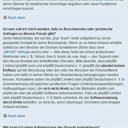
deine Stimme für bestehende Vorschläge abgeben oder neue Funktionen
vorschlagen kannst.
Nach oben
An wen soll ich mich wenden, falls es Beschwerden oder juristische
Anfragen zu diesem Forum gibt?
Jeder Administrator, der auf der „Das Team“-Seite aufgeführt ist, ist ein
geeigneter Kontakt für deine Beschwerde. Wenn du so keine Antwort erhältst,
solltest du den Besitzer der Domain kontaktieren (führe dazu eine
„WHOIS“-Abfrage
durch) oder — falls diese Seite bei einem kostenlosen
Webhoster wie z. B. Yahoo!, free.fr, funpic.de usw. liegt — den Support oder
den Abuse-Kontakt des betreffenden Dienstes. Bitte beachte, dass phpBB
Limited (phpBB.com) und phpBB Deutschland e. V. (phpBB.de)
absolut keinen
Einfluss
auf die Benutzung oder den oder die Benutzer der Forensoftware
haben und dafür in keiner Weise zur Verantwortung herangezogen werden
können. Kontaktiere daher nie phpBB Limited oder phpBB Deutschland e. V. in
Zusammenhang mit jeglichen juristischen Fragen (Unterlassungserklärungen,
Haftungsfragen usw.), die
sich nicht direkt
auf die Websiten phpbb.com,
phpbb.de oder die phpBB-Software selbst beziehen. Falls du phpBB Limited
oder phpBB Deutschland e. V. E-Mails schreibst, die die
Softwarenutzung
durch Dritte
betreffen, so wirst du, wenn überhaupt, höchstens eine knappe
Antwort erhalten.
Nach oben
Wie kann ich einen Administrator des Boards kontaktieren?