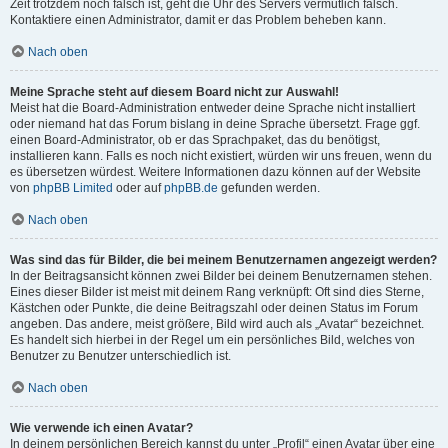
Zeit trotzdem noch falsch ist, geht die Uhr des Servers vermutlich falsch.
Kontaktiere einen Administrator, damit er das Problem beheben kann.
Nach oben
Meine Sprache steht auf diesem Board nicht zur Auswahl!
Meist hat die Board-Administration entweder deine Sprache nicht installiert
oder niemand hat das Forum bislang in deine Sprache übersetzt. Frage ggf.
einen Board-Administrator, ob er das Sprachpaket, das du benötigst,
installieren kann. Falls es noch nicht existiert, würden wir uns freuen, wenn du
es übersetzen würdest. Weitere Informationen dazu können auf der Website
von
phpBB Limited
oder auf
phpBB.de
gefunden werden.
Nach oben
Was sind das für Bilder, die bei meinem Benutzernamen angezeigt werden?
In der Beitragsansicht können zwei Bilder bei deinem Benutzernamen stehen.
Eines dieser Bilder ist meist mit deinem Rang verknüpft: Oft sind dies Sterne,
Kästchen oder Punkte, die deine Beitragszahl oder deinen Status im Forum
angeben. Das andere, meist größere, Bild wird auch als „Avatar“ bezeichnet.
Es handelt sich hierbei in der Regel um ein persönliches Bild, welches von
Benutzer zu Benutzer unterschiedlich ist.
Nach oben
Wie verwende ich einen Avatar?
In deinem persönlichen Bereich kannst du unter „Profil“ einen Avatar über eine