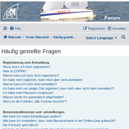
Micro Magic Forum
Deutschland
FAQ
Registrieren
Anmelden
S
Webseite
Foren-Übersicht
Häufig gestellte Fragen
Select Language
▼
u
Häufig gestellte Fragen
c
h
Registrierung und Anmeldung
e
Wozu muss ich mich registrieren?
Was ist COPPA?
Warum kann ich mich nicht registrieren?
Ich habe mich registriert, kann mich aber nicht anmelden!
Warum kann ich mich nicht anmelden?
Ich habe mich vor einiger Zeit registriert, kann mich aber nicht mehr anmelden?!
Ich habe mein Passwort vergessen!
Warum werde ich automatisch abgemeldet?
Wozu ist die Funktion „Alle Cookies löschen“?
Benutzerpräferenzen und -einstellungen
Wie kann ich meine Einstellungen ändern?
Wie kann ich verhindern, dass mein Benutzername in der Online-Liste auftaucht?
Die Forenuhr geht falsch!