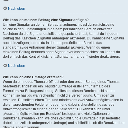
Nach oben
Wie kann ich meinem Beitrag eine Signatur anfügen?
Um eine Signatur an deinen Beitrag anzufügen, musst du zunächst eine
solche in den Einstellungen in deinem persönlichen Bereich entwerfen.
Nachdem du die Signatur erstellt und gespeichert hast, kannst du in jedem
Beitrag das Kästchen „Signatur anhängen“ aktivieren. Du kannst eine Signatur
auch hinzufügen, indem du in deinem persönlichen Bereich das
standardmäßige Anhängen deiner Signatur aktivierst. Wenn du einen
einzelnen Beitrag dennoch ohne Signatur verfassen möchtest, so kannst du
dort einfach das Kontrollkästchen „Signatur anhängen“ wieder deaktivieren.
Nach oben
Wie kann ich eine Umfrage erstellen?
Wenn du ein neues Thema eröffnest oder den ersten Beitrag eines Themas
bearbeitest, findest du ein Register „Umfrage erstellen“ unterhalb des
Formulars zur Beitragserstellung. Solltest du diesen Bereich nicht sehen
können, so hast du wahrscheinlich nicht die Berechtigung, Umfragen zu
erstellen. Du solltest einen Titel und mindestens zwei Antwortmöglichkeiten in
die entsprechenden Felder eingeben und dabei sicherstellen, dass jede
Antwortmöglichkeit in einer eigenen Zeile steht. Du kannst auch unter
„Auswahlmöglichkeiten pro Benutzer“ festlegen, wie viele Optionen ein
Benutzer auswählen kann, welches Zeitlimit für die Umfrage gilt (0 bedeutet
dabei eine zeitlich unbegrenzte Umfrage) und schließlich, ob die Benutzer ihre
Stimme ändern können.