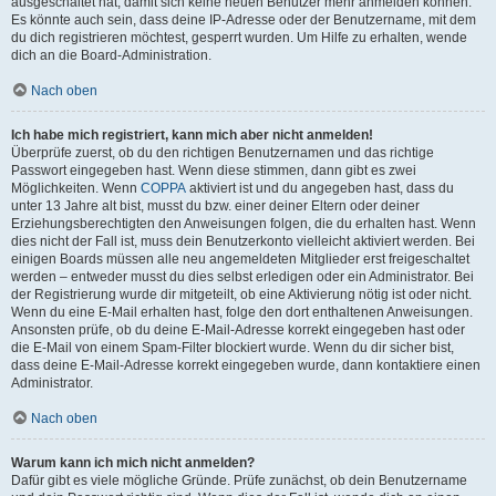
ausgeschaltet hat, damit sich keine neuen Benutzer mehr anmelden können.
Es könnte auch sein, dass deine IP-Adresse oder der Benutzername, mit dem
du dich registrieren möchtest, gesperrt wurden. Um Hilfe zu erhalten, wende
dich an die Board-Administration.
Nach oben
Ich habe mich registriert, kann mich aber nicht anmelden!
Überprüfe zuerst, ob du den richtigen Benutzernamen und das richtige
Passwort eingegeben hast. Wenn diese stimmen, dann gibt es zwei
Möglichkeiten. Wenn
COPPA
aktiviert ist und du angegeben hast, dass du
unter 13 Jahre alt bist, musst du bzw. einer deiner Eltern oder deiner
Erziehungsberechtigten den Anweisungen folgen, die du erhalten hast. Wenn
dies nicht der Fall ist, muss dein Benutzerkonto vielleicht aktiviert werden. Bei
einigen Boards müssen alle neu angemeldeten Mitglieder erst freigeschaltet
werden – entweder musst du dies selbst erledigen oder ein Administrator. Bei
der Registrierung wurde dir mitgeteilt, ob eine Aktivierung nötig ist oder nicht.
Wenn du eine E-Mail erhalten hast, folge den dort enthaltenen Anweisungen.
Ansonsten prüfe, ob du deine E-Mail-Adresse korrekt eingegeben hast oder
die E-Mail von einem Spam-Filter blockiert wurde. Wenn du dir sicher bist,
dass deine E-Mail-Adresse korrekt eingegeben wurde, dann kontaktiere einen
Administrator.
Nach oben
Warum kann ich mich nicht anmelden?
Dafür gibt es viele mögliche Gründe. Prüfe zunächst, ob dein Benutzername