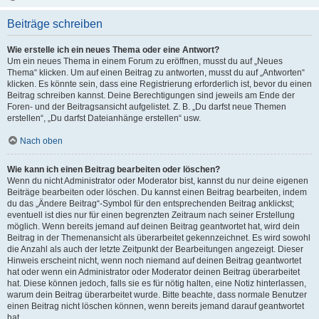
Beiträge schreiben
Wie erstelle ich ein neues Thema oder eine Antwort?
Um ein neues Thema in einem Forum zu eröffnen, musst du auf „Neues
Thema“ klicken. Um auf einen Beitrag zu antworten, musst du auf „Antworten“
klicken. Es könnte sein, dass eine Registrierung erforderlich ist, bevor du einen
Beitrag schreiben kannst. Deine Berechtigungen sind jeweils am Ende der
Foren- und der Beitragsansicht aufgelistet. Z. B. „Du darfst neue Themen
erstellen“, „Du darfst Dateianhänge erstellen“ usw.
Nach oben
Wie kann ich einen Beitrag bearbeiten oder löschen?
Wenn du nicht Administrator oder Moderator bist, kannst du nur deine eigenen
Beiträge bearbeiten oder löschen. Du kannst einen Beitrag bearbeiten, indem
du das „Ändere Beitrag“-Symbol für den entsprechenden Beitrag anklickst;
eventuell ist dies nur für einen begrenzten Zeitraum nach seiner Erstellung
möglich. Wenn bereits jemand auf deinen Beitrag geantwortet hat, wird dein
Beitrag in der Themenansicht als überarbeitet gekennzeichnet. Es wird sowohl
die Anzahl als auch der letzte Zeitpunkt der Bearbeitungen angezeigt. Dieser
Hinweis erscheint nicht, wenn noch niemand auf deinen Beitrag geantwortet
hat oder wenn ein Administrator oder Moderator deinen Beitrag überarbeitet
hat. Diese können jedoch, falls sie es für nötig halten, eine Notiz hinterlassen,
warum dein Beitrag überarbeitet wurde. Bitte beachte, dass normale Benutzer
einen Beitrag nicht löschen können, wenn bereits jemand darauf geantwortet
hat.