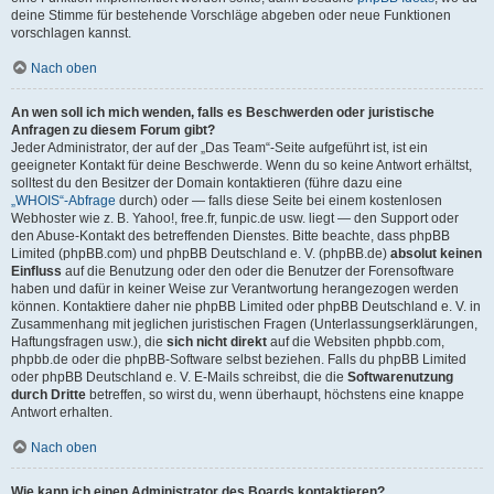
deine Stimme für bestehende Vorschläge abgeben oder neue Funktionen
vorschlagen kannst.
Nach oben
An wen soll ich mich wenden, falls es Beschwerden oder juristische
Anfragen zu diesem Forum gibt?
Jeder Administrator, der auf der „Das Team“-Seite aufgeführt ist, ist ein
geeigneter Kontakt für deine Beschwerde. Wenn du so keine Antwort erhältst,
solltest du den Besitzer der Domain kontaktieren (führe dazu eine
„WHOIS“-Abfrage
durch) oder — falls diese Seite bei einem kostenlosen
Webhoster wie z. B. Yahoo!, free.fr, funpic.de usw. liegt — den Support oder
den Abuse-Kontakt des betreffenden Dienstes. Bitte beachte, dass phpBB
Limited (phpBB.com) und phpBB Deutschland e. V. (phpBB.de)
absolut keinen
Einfluss
auf die Benutzung oder den oder die Benutzer der Forensoftware
haben und dafür in keiner Weise zur Verantwortung herangezogen werden
können. Kontaktiere daher nie phpBB Limited oder phpBB Deutschland e. V. in
Zusammenhang mit jeglichen juristischen Fragen (Unterlassungserklärungen,
Haftungsfragen usw.), die
sich nicht direkt
auf die Websiten phpbb.com,
phpbb.de oder die phpBB-Software selbst beziehen. Falls du phpBB Limited
oder phpBB Deutschland e. V. E-Mails schreibst, die die
Softwarenutzung
durch Dritte
betreffen, so wirst du, wenn überhaupt, höchstens eine knappe
Antwort erhalten.
Nach oben
Wie kann ich einen Administrator des Boards kontaktieren?