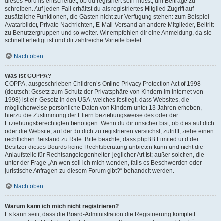
dieses Forums entscheidet, ob du registriert sein musst, um Beiträge zu
schreiben. Auf jeden Fall erhältst du als registriertes Mitglied Zugriff auf
zusätzliche Funktionen, die Gästen nicht zur Verfügung stehen: zum Beispiel
Avatarbilder, Private Nachrichten, E-Mail-Versand an andere Mitglieder, Beitritt
zu Benutzergruppen und so weiter. Wir empfehlen dir eine Anmeldung, da sie
schnell erledigt ist und dir zahlreiche Vorteile bietet.
Nach oben
Was ist COPPA?
COPPA, ausgeschrieben Children’s Online Privacy Protection Act of 1998
(deutsch: Gesetz zum Schutz der Privatsphäre von Kindern im Internet von
1998) ist ein Gesetz in den USA, welches festlegt, dass Websites, die
möglicherweise persönliche Daten von Kindern unter 13 Jahren erheben,
hierzu die Zustimmung der Eltern beziehungsweise des oder der
Erziehungsberechtigten benötigen. Wenn du dir unsicher bist, ob dies auf dich
oder die Website, auf der du dich zu registrieren versuchst, zutrifft, ziehe einen
rechtlichen Beistand zu Rate. Bitte beachte, dass phpBB Limited und der
Besitzer dieses Boards keine Rechtsberatung anbieten kann und nicht die
Anlaufstelle für Rechtsangelegenheiten jeglicher Art ist; außer solchen, die
unter der Frage „An wen soll ich mich wenden, falls es Beschwerden oder
juristische Anfragen zu diesem Forum gibt?“ behandelt werden.
Nach oben
Warum kann ich mich nicht registrieren?
Es kann sein, dass die Board-Administration die Registrierung komplett