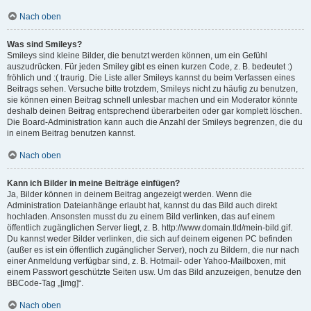
Nach oben
Was sind Smileys?
Smileys sind kleine Bilder, die benutzt werden können, um ein Gefühl
auszudrücken. Für jeden Smiley gibt es einen kurzen Code, z. B. bedeutet :)
fröhlich und :( traurig. Die Liste aller Smileys kannst du beim Verfassen eines
Beitrags sehen. Versuche bitte trotzdem, Smileys nicht zu häufig zu benutzen,
sie können einen Beitrag schnell unlesbar machen und ein Moderator könnte
deshalb deinen Beitrag entsprechend überarbeiten oder gar komplett löschen.
Die Board-Administration kann auch die Anzahl der Smileys begrenzen, die du
in einem Beitrag benutzen kannst.
Nach oben
Kann ich Bilder in meine Beiträge einfügen?
Ja, Bilder können in deinem Beitrag angezeigt werden. Wenn die
Administration Dateianhänge erlaubt hat, kannst du das Bild auch direkt
hochladen. Ansonsten musst du zu einem Bild verlinken, das auf einem
öffentlich zugänglichen Server liegt, z. B. http://www.domain.tld/mein-bild.gif.
Du kannst weder Bilder verlinken, die sich auf deinem eigenen PC befinden
(außer es ist ein öffentlich zugänglicher Server), noch zu Bildern, die nur nach
einer Anmeldung verfügbar sind, z. B. Hotmail- oder Yahoo-Mailboxen, mit
einem Passwort geschützte Seiten usw. Um das Bild anzuzeigen, benutze den
BBCode-Tag „[img]“.
Nach oben