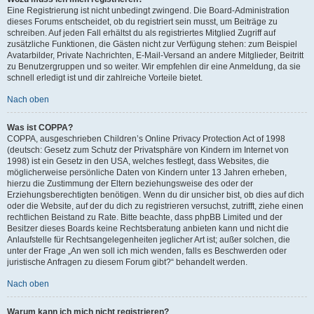
Eine Registrierung ist nicht unbedingt zwingend. Die Board-Administration
dieses Forums entscheidet, ob du registriert sein musst, um Beiträge zu
schreiben. Auf jeden Fall erhältst du als registriertes Mitglied Zugriff auf
zusätzliche Funktionen, die Gästen nicht zur Verfügung stehen: zum Beispiel
Avatarbilder, Private Nachrichten, E-Mail-Versand an andere Mitglieder, Beitritt
zu Benutzergruppen und so weiter. Wir empfehlen dir eine Anmeldung, da sie
schnell erledigt ist und dir zahlreiche Vorteile bietet.
Nach oben
Was ist COPPA?
COPPA, ausgeschrieben Children’s Online Privacy Protection Act of 1998
(deutsch: Gesetz zum Schutz der Privatsphäre von Kindern im Internet von
1998) ist ein Gesetz in den USA, welches festlegt, dass Websites, die
möglicherweise persönliche Daten von Kindern unter 13 Jahren erheben,
hierzu die Zustimmung der Eltern beziehungsweise des oder der
Erziehungsberechtigten benötigen. Wenn du dir unsicher bist, ob dies auf dich
oder die Website, auf der du dich zu registrieren versuchst, zutrifft, ziehe einen
rechtlichen Beistand zu Rate. Bitte beachte, dass phpBB Limited und der
Besitzer dieses Boards keine Rechtsberatung anbieten kann und nicht die
Anlaufstelle für Rechtsangelegenheiten jeglicher Art ist; außer solchen, die
unter der Frage „An wen soll ich mich wenden, falls es Beschwerden oder
juristische Anfragen zu diesem Forum gibt?“ behandelt werden.
Nach oben
Warum kann ich mich nicht registrieren?