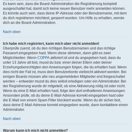
Es kann sein, dass die Board-Administration die Registrierung komplett
ausgeschaltet hat, damit sich keine neuen Benutzer mehr anmelden können.
Es könnte auch sein, dass deine IP-Adresse oder der Benutzername, mit dem
du dich registrieren möchtest, gesperrt wurden. Um Hilfe zu erhalten, wende
dich an die Board-Administration.
Nach oben
Ich habe mich registriert, kann mich aber nicht anmelden!
Überprüfe zuerst, ob du den richtigen Benutzernamen und das richtige
Passwort eingegeben hast. Wenn diese stimmen, dann gibt es zwei
Möglichkeiten. Wenn
COPPA
aktiviert ist und du angegeben hast, dass du
unter 13 Jahre alt bist, musst du bzw. einer deiner Eltern oder deiner
Erziehungsberechtigten den Anweisungen folgen, die du erhalten hast. Wenn
dies nicht der Fall ist, muss dein Benutzerkonto vielleicht aktiviert werden. Bei
einigen Boards müssen alle neu angemeldeten Mitglieder erst freigeschaltet
werden – entweder musst du dies selbst erledigen oder ein Administrator. Bei
der Registrierung wurde dir mitgeteilt, ob eine Aktivierung nötig ist oder nicht.
Wenn du eine E-Mail erhalten hast, folge den dort enthaltenen Anweisungen.
Ansonsten prüfe, ob du deine E-Mail-Adresse korrekt eingegeben hast oder
die E-Mail von einem Spam-Filter blockiert wurde. Wenn du dir sicher bist,
dass deine E-Mail-Adresse korrekt eingegeben wurde, dann kontaktiere einen
Administrator.
Nach oben
Warum kann ich mich nicht anmelden?