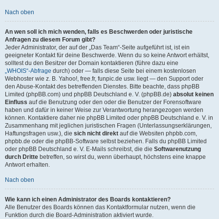
Nach oben
An wen soll ich mich wenden, falls es Beschwerden oder juristische
Anfragen zu diesem Forum gibt?
Jeder Administrator, der auf der „Das Team“-Seite aufgeführt ist, ist ein
geeigneter Kontakt für deine Beschwerde. Wenn du so keine Antwort erhältst,
solltest du den Besitzer der Domain kontaktieren (führe dazu eine
„WHOIS“-Abfrage
durch) oder — falls diese Seite bei einem kostenlosen
Webhoster wie z. B. Yahoo!, free.fr, funpic.de usw. liegt — den Support oder
den Abuse-Kontakt des betreffenden Dienstes. Bitte beachte, dass phpBB
Limited (phpBB.com) und phpBB Deutschland e. V. (phpBB.de)
absolut keinen
Einfluss
auf die Benutzung oder den oder die Benutzer der Forensoftware
haben und dafür in keiner Weise zur Verantwortung herangezogen werden
können. Kontaktiere daher nie phpBB Limited oder phpBB Deutschland e. V. in
Zusammenhang mit jeglichen juristischen Fragen (Unterlassungserklärungen,
Haftungsfragen usw.), die
sich nicht direkt
auf die Websiten phpbb.com,
phpbb.de oder die phpBB-Software selbst beziehen. Falls du phpBB Limited
oder phpBB Deutschland e. V. E-Mails schreibst, die die
Softwarenutzung
durch Dritte
betreffen, so wirst du, wenn überhaupt, höchstens eine knappe
Antwort erhalten.
Nach oben
Wie kann ich einen Administrator des Boards kontaktieren?
Alle Benutzer des Boards können das Kontaktformular nutzen, wenn die
Funktion durch die Board-Administration aktiviert wurde.