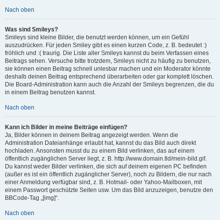
Nach oben
Was sind Smileys?
Smileys sind kleine Bilder, die benutzt werden können, um ein Gefühl
auszudrücken. Für jeden Smiley gibt es einen kurzen Code, z. B. bedeutet :)
fröhlich und :( traurig. Die Liste aller Smileys kannst du beim Verfassen eines
Beitrags sehen. Versuche bitte trotzdem, Smileys nicht zu häufig zu benutzen,
sie können einen Beitrag schnell unlesbar machen und ein Moderator könnte
deshalb deinen Beitrag entsprechend überarbeiten oder gar komplett löschen.
Die Board-Administration kann auch die Anzahl der Smileys begrenzen, die du
in einem Beitrag benutzen kannst.
Nach oben
Kann ich Bilder in meine Beiträge einfügen?
Ja, Bilder können in deinem Beitrag angezeigt werden. Wenn die
Administration Dateianhänge erlaubt hat, kannst du das Bild auch direkt
hochladen. Ansonsten musst du zu einem Bild verlinken, das auf einem
öffentlich zugänglichen Server liegt, z. B. http://www.domain.tld/mein-bild.gif.
Du kannst weder Bilder verlinken, die sich auf deinem eigenen PC befinden
(außer es ist ein öffentlich zugänglicher Server), noch zu Bildern, die nur nach
einer Anmeldung verfügbar sind, z. B. Hotmail- oder Yahoo-Mailboxen, mit
einem Passwort geschützte Seiten usw. Um das Bild anzuzeigen, benutze den
BBCode-Tag „[img]“.
Nach oben