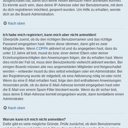
ausgeschaltet hat, damit sich keine neuen Benutzer mehr anmelden können.
Es könnte auch sein, dass deine IP-Adresse oder der Benutzername, mit dem
du dich registrieren möchtest, gesperrt wurden. Um Hilfe zu erhalten, wende
dich an die Board-Administration.
Nach oben
Ich habe mich registriert, kann mich aber nicht anmelden!
Überprüfe zuerst, ob du den richtigen Benutzernamen und das richtige
Passwort eingegeben hast. Wenn diese stimmen, dann gibt es zwei
Möglichkeiten. Wenn
COPPA
aktiviert ist und du angegeben hast, dass du
unter 13 Jahre alt bist, musst du bzw. einer deiner Eltern oder deiner
Erziehungsberechtigten den Anweisungen folgen, die du erhalten hast. Wenn
dies nicht der Fall ist, muss dein Benutzerkonto vielleicht aktiviert werden. Bei
einigen Boards müssen alle neu angemeldeten Mitglieder erst freigeschaltet
werden – entweder musst du dies selbst erledigen oder ein Administrator. Bei
der Registrierung wurde dir mitgeteilt, ob eine Aktivierung nötig ist oder nicht.
Wenn du eine E-Mail erhalten hast, folge den dort enthaltenen Anweisungen.
Ansonsten prüfe, ob du deine E-Mail-Adresse korrekt eingegeben hast oder
die E-Mail von einem Spam-Filter blockiert wurde. Wenn du dir sicher bist,
dass deine E-Mail-Adresse korrekt eingegeben wurde, dann kontaktiere einen
Administrator.
Nach oben
Warum kann ich mich nicht anmelden?
Dafür gibt es viele mögliche Gründe. Prüfe zunächst, ob dein Benutzername