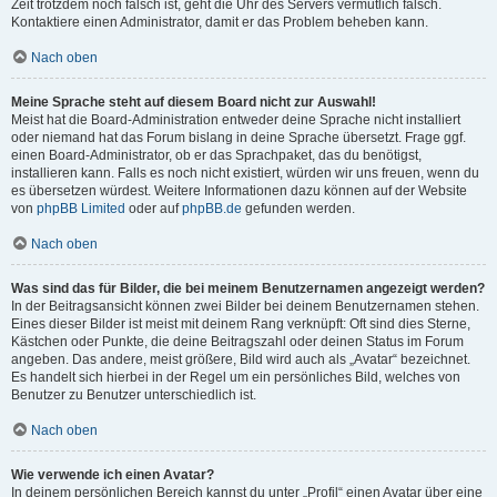
Zeit trotzdem noch falsch ist, geht die Uhr des Servers vermutlich falsch.
Kontaktiere einen Administrator, damit er das Problem beheben kann.
Nach oben
Meine Sprache steht auf diesem Board nicht zur Auswahl!
Meist hat die Board-Administration entweder deine Sprache nicht installiert
oder niemand hat das Forum bislang in deine Sprache übersetzt. Frage ggf.
einen Board-Administrator, ob er das Sprachpaket, das du benötigst,
installieren kann. Falls es noch nicht existiert, würden wir uns freuen, wenn du
es übersetzen würdest. Weitere Informationen dazu können auf der Website
von
phpBB Limited
oder auf
phpBB.de
gefunden werden.
Nach oben
Was sind das für Bilder, die bei meinem Benutzernamen angezeigt werden?
In der Beitragsansicht können zwei Bilder bei deinem Benutzernamen stehen.
Eines dieser Bilder ist meist mit deinem Rang verknüpft: Oft sind dies Sterne,
Kästchen oder Punkte, die deine Beitragszahl oder deinen Status im Forum
angeben. Das andere, meist größere, Bild wird auch als „Avatar“ bezeichnet.
Es handelt sich hierbei in der Regel um ein persönliches Bild, welches von
Benutzer zu Benutzer unterschiedlich ist.
Nach oben
Wie verwende ich einen Avatar?
In deinem persönlichen Bereich kannst du unter „Profil“ einen Avatar über eine