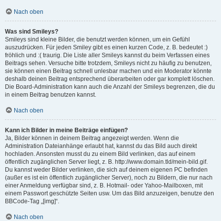
Nach oben
Was sind Smileys?
Smileys sind kleine Bilder, die benutzt werden können, um ein Gefühl
auszudrücken. Für jeden Smiley gibt es einen kurzen Code, z. B. bedeutet :)
fröhlich und :( traurig. Die Liste aller Smileys kannst du beim Verfassen eines
Beitrags sehen. Versuche bitte trotzdem, Smileys nicht zu häufig zu benutzen,
sie können einen Beitrag schnell unlesbar machen und ein Moderator könnte
deshalb deinen Beitrag entsprechend überarbeiten oder gar komplett löschen.
Die Board-Administration kann auch die Anzahl der Smileys begrenzen, die du
in einem Beitrag benutzen kannst.
Nach oben
Kann ich Bilder in meine Beiträge einfügen?
Ja, Bilder können in deinem Beitrag angezeigt werden. Wenn die
Administration Dateianhänge erlaubt hat, kannst du das Bild auch direkt
hochladen. Ansonsten musst du zu einem Bild verlinken, das auf einem
öffentlich zugänglichen Server liegt, z. B. http://www.domain.tld/mein-bild.gif.
Du kannst weder Bilder verlinken, die sich auf deinem eigenen PC befinden
(außer es ist ein öffentlich zugänglicher Server), noch zu Bildern, die nur nach
einer Anmeldung verfügbar sind, z. B. Hotmail- oder Yahoo-Mailboxen, mit
einem Passwort geschützte Seiten usw. Um das Bild anzuzeigen, benutze den
BBCode-Tag „[img]“.
Nach oben