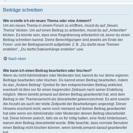
Beiträge schreiben
Wie erstelle ich ein neues Thema oder eine Antwort?
Um ein neues Thema in einem Forum zu eröffnen, musst du auf „Neues
Thema“ klicken. Um auf einen Beitrag zu antworten, musst du auf „Antworten“
klicken. Es könnte sein, dass eine Registrierung erforderlich ist, bevor du einen
Beitrag schreiben kannst. Deine Berechtigungen sind jeweils am Ende der
Foren- und der Beitragsansicht aufgelistet. Z. B. „Du darfst neue Themen
erstellen“, „Du darfst Dateianhänge erstellen“ usw.
Nach oben
Wie kann ich einen Beitrag bearbeiten oder löschen?
Wenn du nicht Administrator oder Moderator bist, kannst du nur deine eigenen
Beiträge bearbeiten oder löschen. Du kannst einen Beitrag bearbeiten, indem
du das „Ändere Beitrag“-Symbol für den entsprechenden Beitrag anklickst;
eventuell ist dies nur für einen begrenzten Zeitraum nach seiner Erstellung
möglich. Wenn bereits jemand auf deinen Beitrag geantwortet hat, wird dein
Beitrag in der Themenansicht als überarbeitet gekennzeichnet. Es wird sowohl
die Anzahl als auch der letzte Zeitpunkt der Bearbeitungen angezeigt. Dieser
Hinweis erscheint nicht, wenn noch niemand auf deinen Beitrag geantwortet
hat oder wenn ein Administrator oder Moderator deinen Beitrag überarbeitet
hat. Diese können jedoch, falls sie es für nötig halten, eine Notiz hinterlassen,
warum dein Beitrag überarbeitet wurde. Bitte beachte, dass normale Benutzer
einen Beitrag nicht löschen können, wenn bereits jemand darauf geantwortet
hat.