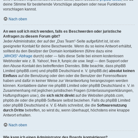
deine Stimme für bestehende Vorschläge abgeben oder neue Funktionen
vorschlagen kannst.
Nach oben
An wen soll ich mich wenden, falls es Beschwerden oder juristische
Anfragen zu diesem Forum gibt?
Jeder Administrator, der auf der „Das Team“-Seite aufgeführt ist, ist ein
geeigneter Kontakt für deine Beschwerde. Wenn du so keine Antwort erhältst,
solltest du den Besitzer der Domain kontaktieren (führe dazu eine
„WHOIS“-Abfrage
durch) oder — falls diese Seite bei einem kostenlosen
Webhoster wie z. B. Yahoo!, free.fr, funpic.de usw. liegt — den Support oder
den Abuse-Kontakt des betreffenden Dienstes. Bitte beachte, dass phpBB
Limited (phpBB.com) und phpBB Deutschland e. V. (phpBB.de)
absolut keinen
Einfluss
auf die Benutzung oder den oder die Benutzer der Forensoftware
haben und dafür in keiner Weise zur Verantwortung herangezogen werden
können. Kontaktiere daher nie phpBB Limited oder phpBB Deutschland e. V. in
Zusammenhang mit jeglichen juristischen Fragen (Unterlassungserklärungen,
Haftungsfragen usw.), die
sich nicht direkt
auf die Websiten phpbb.com,
phpbb.de oder die phpBB-Software selbst beziehen. Falls du phpBB Limited
oder phpBB Deutschland e. V. E-Mails schreibst, die die
Softwarenutzung
durch Dritte
betreffen, so wirst du, wenn überhaupt, höchstens eine knappe
Antwort erhalten.
Nach oben
Wie kann ich einen Administrator des Boards kontaktieren?