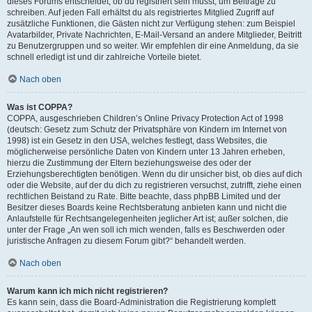
dieses Forums entscheidet, ob du registriert sein musst, um Beiträge zu
schreiben. Auf jeden Fall erhältst du als registriertes Mitglied Zugriff auf
zusätzliche Funktionen, die Gästen nicht zur Verfügung stehen: zum Beispiel
Avatarbilder, Private Nachrichten, E-Mail-Versand an andere Mitglieder, Beitritt
zu Benutzergruppen und so weiter. Wir empfehlen dir eine Anmeldung, da sie
schnell erledigt ist und dir zahlreiche Vorteile bietet.
Nach oben
Was ist COPPA?
COPPA, ausgeschrieben Children’s Online Privacy Protection Act of 1998
(deutsch: Gesetz zum Schutz der Privatsphäre von Kindern im Internet von
1998) ist ein Gesetz in den USA, welches festlegt, dass Websites, die
möglicherweise persönliche Daten von Kindern unter 13 Jahren erheben,
hierzu die Zustimmung der Eltern beziehungsweise des oder der
Erziehungsberechtigten benötigen. Wenn du dir unsicher bist, ob dies auf dich
oder die Website, auf der du dich zu registrieren versuchst, zutrifft, ziehe einen
rechtlichen Beistand zu Rate. Bitte beachte, dass phpBB Limited und der
Besitzer dieses Boards keine Rechtsberatung anbieten kann und nicht die
Anlaufstelle für Rechtsangelegenheiten jeglicher Art ist; außer solchen, die
unter der Frage „An wen soll ich mich wenden, falls es Beschwerden oder
juristische Anfragen zu diesem Forum gibt?“ behandelt werden.
Nach oben
Warum kann ich mich nicht registrieren?
Es kann sein, dass die Board-Administration die Registrierung komplett