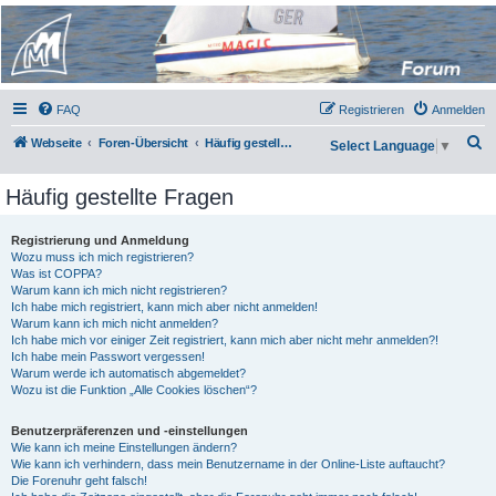
Micro Magic Forum
Deutschland
FAQ
Registrieren
Anmelden
S
Webseite
Foren-Übersicht
Häufig gestellte Fragen
Select Language
▼
u
Häufig gestellte Fragen
c
h
Registrierung und Anmeldung
e
Wozu muss ich mich registrieren?
Was ist COPPA?
Warum kann ich mich nicht registrieren?
Ich habe mich registriert, kann mich aber nicht anmelden!
Warum kann ich mich nicht anmelden?
Ich habe mich vor einiger Zeit registriert, kann mich aber nicht mehr anmelden?!
Ich habe mein Passwort vergessen!
Warum werde ich automatisch abgemeldet?
Wozu ist die Funktion „Alle Cookies löschen“?
Benutzerpräferenzen und -einstellungen
Wie kann ich meine Einstellungen ändern?
Wie kann ich verhindern, dass mein Benutzername in der Online-Liste auftaucht?
Die Forenuhr geht falsch!