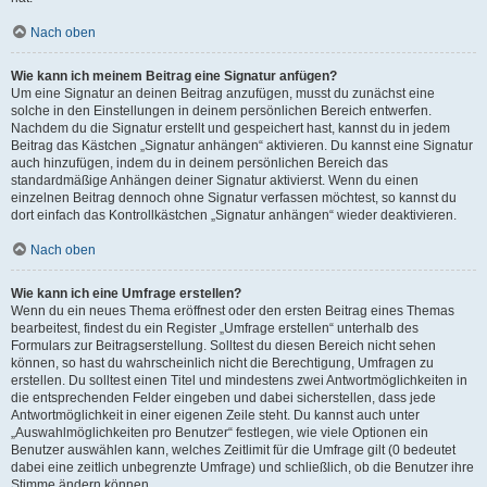
Nach oben
Wie kann ich meinem Beitrag eine Signatur anfügen?
Um eine Signatur an deinen Beitrag anzufügen, musst du zunächst eine
solche in den Einstellungen in deinem persönlichen Bereich entwerfen.
Nachdem du die Signatur erstellt und gespeichert hast, kannst du in jedem
Beitrag das Kästchen „Signatur anhängen“ aktivieren. Du kannst eine Signatur
auch hinzufügen, indem du in deinem persönlichen Bereich das
standardmäßige Anhängen deiner Signatur aktivierst. Wenn du einen
einzelnen Beitrag dennoch ohne Signatur verfassen möchtest, so kannst du
dort einfach das Kontrollkästchen „Signatur anhängen“ wieder deaktivieren.
Nach oben
Wie kann ich eine Umfrage erstellen?
Wenn du ein neues Thema eröffnest oder den ersten Beitrag eines Themas
bearbeitest, findest du ein Register „Umfrage erstellen“ unterhalb des
Formulars zur Beitragserstellung. Solltest du diesen Bereich nicht sehen
können, so hast du wahrscheinlich nicht die Berechtigung, Umfragen zu
erstellen. Du solltest einen Titel und mindestens zwei Antwortmöglichkeiten in
die entsprechenden Felder eingeben und dabei sicherstellen, dass jede
Antwortmöglichkeit in einer eigenen Zeile steht. Du kannst auch unter
„Auswahlmöglichkeiten pro Benutzer“ festlegen, wie viele Optionen ein
Benutzer auswählen kann, welches Zeitlimit für die Umfrage gilt (0 bedeutet
dabei eine zeitlich unbegrenzte Umfrage) und schließlich, ob die Benutzer ihre
Stimme ändern können.