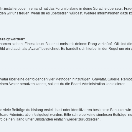
t installiert oder niemand hat das Forum bislang in deine Sprache übersetzt. Frag
, würden wir uns freuen, wenn du es übersetzen würdest. Weitere Informationen dazu
gezeigt werden?
amen stehen. Eines dieser Bilder ist meist mit deinem Rang verknüpft: Oft sind di
ld wird auch als „Avatar“ bezeichnet. Es handelt sich hierbei in der Regel um ein
 Avatar über eine der folgenden vier Methoden hinzufügen: Gravatar, Galerie, Rem
en Avatar benutzen kannst, solltest du die Board-Administration kontaktieren.
viele Beiträge du bislang erstellt hast oder identifizieren bestimmte Benutzer w
 Board-Administration festgelegt wurden. Bitte schreibe keine sinnlosen Beiträge
wird deinen Rang unter Umständen einfach wieder zurücksetzen.