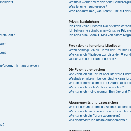
anmelden?!
Weshalb werden verschiedene Benutzergrupp
Was ist eine Hauptgruppe?
Was bedeutet der „Das Team“-Link auf der S
Private Nachrichten
Ich kann keine Privaten Nachrichten versch
Ich bekomme ständig unerwünschte Private
auftaucht?
Ich habe eine Spam-E-Mail von einem Mitgli
alsch!
Freunde und ignorierte Mitglieder
Wozu benötige ich die Listen der Freunde un
rden?
Wie kann ich Mitglieder zur Liste der Freund
wieder aus den Listen entfernen?
fgefordert, mich anzumelden.
Die Foren durchsuchen
Wie kann ich ein Forum oder mehrere For
Weshalb erhalte ich bei der Suche keine Er
Warum bekomme ich bei der Suche eine lee
Wie kann ich nach Mitgliedern suchen?
Wie kann ich meine eigenen Beiträge und T
Abonnements und Lesezeichen
Was ist der Unterschied zwischen einem L
Wie kann ich ein Lesezeichen auf ein Them
Wie kann ich ein Forum abonnieren?
Wie deaktiviere ich meine Abonnements?
gs?
Dateianhänge