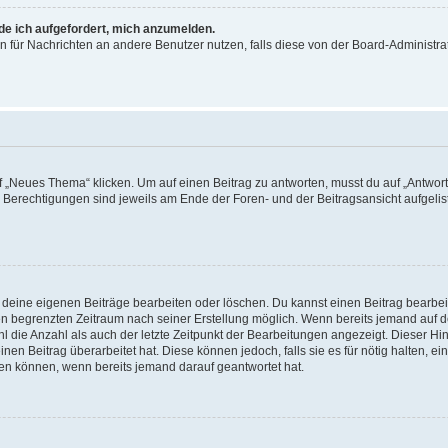
rde ich aufgefordert, mich anzumelden.
ion für Nachrichten an andere Benutzer nutzen, falls diese von der Board-Administ
„Neues Thema“ klicken. Um auf einen Beitrag zu antworten, musst du auf „Antworte
e Berechtigungen sind jeweils am Ende der Foren- und der Beitragsansicht aufgeliste
r deine eigenen Beiträge bearbeiten oder löschen. Du kannst einen Beitrag bearbe
inen begrenzten Zeitraum nach seiner Erstellung möglich. Wenn bereits jemand auf de
 die Anzahl als auch der letzte Zeitpunkt der Bearbeitungen angezeigt. Dieser Hi
en Beitrag überarbeitet hat. Diese können jedoch, falls sie es für nötig halten, ei
hen können, wenn bereits jemand darauf geantwortet hat.