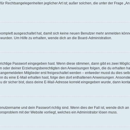
für Rechtsangelegenheiten jeglicher Art ist; außer solchen, die unter der Frage „
.
g komplett ausgeschaltet hat, damit sich keine neuen Benutzer mehr anmelden könn
 wurden. Um Hilfe zu erhalten, wende dich an die Board-Administration.
 richtige Passwort eingegeben hast. Wenn diese stimmen, dann gibt es zwei Mögl
tern oder deiner Erziehungsberechtigten den Anweisungen folgen, die du erhalten ha
u angemeldeten Mitglieder erst freigeschaltet werden – entweder musst du dies selbs
. Wenn du eine E-Mail erhalten hast, folge den dort enthaltenen Anweisungen. Ansons
 dir sicher bist, dass deine E-Mail-Adresse korrekt eingegeben wurde, dann kontak
Benutzername und dein Passwort richtig sind. Wenn dies der Fall ist, wende dich a
ionsproblem mit der Website vorliegt, welches ein Administrator lösen muss.