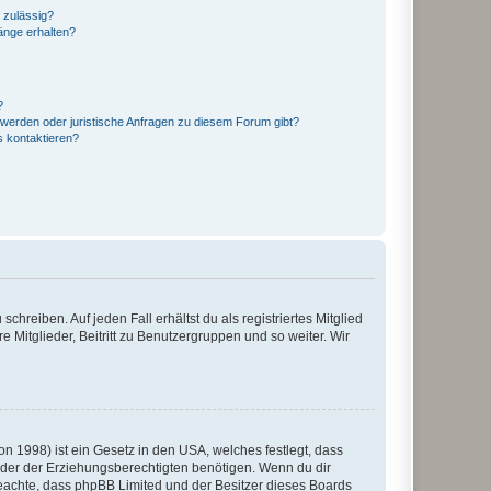
 zulässig?
hänge erhalten?
?
hwerden oder juristische Anfragen zu diesem Forum gibt?
s kontaktieren?
chreiben. Auf jeden Fall erhältst du als registriertes Mitglied
e Mitglieder, Beitritt zu Benutzergruppen und so weiter. Wir
n 1998) ist ein Gesetz in den USA, welches festlegt, dass
der der Erziehungsberechtigten benötigen. Wenn du dir
te beachte, dass phpBB Limited und der Besitzer dieses Boards