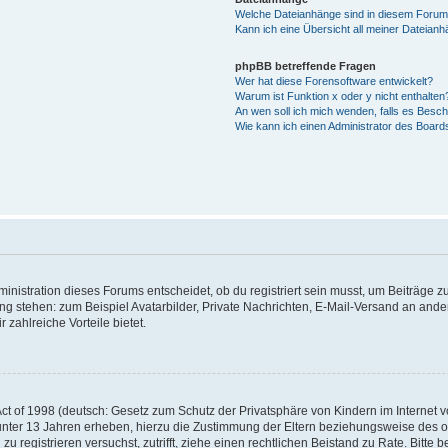
Welche Dateianhänge sind in diesem Forum
Kann ich eine Übersicht all meiner Dateian
phpBB betreffende Fragen
Wer hat diese Forensoftware entwickelt?
Warum ist Funktion x oder y nicht enthalten
An wen soll ich mich wenden, falls es Besc
Wie kann ich einen Administrator des Board
istration dieses Forums entscheidet, ob du registriert sein musst, um Beiträge zu s
ung stehen: zum Beispiel Avatarbilder, Private Nachrichten, E-Mail-Versand an ander
 zahlreiche Vorteile bietet.
t of 1998 (deutsch: Gesetz zum Schutz der Privatsphäre von Kindern im Internet vo
unter 13 Jahren erheben, hierzu die Zustimmung der Eltern beziehungsweise des o
h zu registrieren versuchst, zutrifft, ziehe einen rechtlichen Beistand zu Rate. Bit