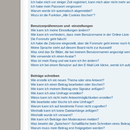
Ich habe mich vor einiger Zeit registriert, kann mich aber nicht mehr 
Ich habe mein Passwort vergessen!
Warum werde ich automatisch abgemeldet?
Wozu ist die Funktion „Alle Cookies löschen“?
Benutzerpräferenzen und -einstellungen
Wie kann ich meine Einstellungen ändern?
Wie kann ich verhindern, dass mein Benutzername in der Online-Liste 
Die Forenuhr geht falsch!
Ich habe die Zeitzone eingestellt, aber die Forenuhr geht immer noch f
Meine Sprache steht auf diesem Board nicht zur Auswahl!
Was sind das für Bilder, die bei meinem Benutzernamen angezeigt we
Wie verwende ich einen Avatar?
Was ist mein Rang und wie kann ich ihn ändern?
Wenn ich bei einem Benutzer auf den E-Mail-Link klicke, werde ich au
Beiträge schreiben
Wie erstelle ich ein neues Thema oder eine Antwort?
Wie kann ich einen Beitrag bearbeiten oder löschen?
Wie kann ich meinem Beitrag eine Signatur anfügen?
Wie kann ich eine Umfrage erstellen?
Wieso kann ich nicht mehr Antwortmöglichkeiten erstellen?
Wie bearbeite oder lösche ich eine Umfrage?
Warum kann ich auf bestimmte Foren nicht zugreifen?
Weshalb kann ich keine Dateianhänge anfügen?
Weshalb wurde ich verwarnt?
Wie kann ich Beiträge den Moderatoren melden?
Was bewirkt die „Speichern“-Schaltfläche beim Schreiben eines Beitra
Warum muss mein Beitrag erst freigegeben werden?