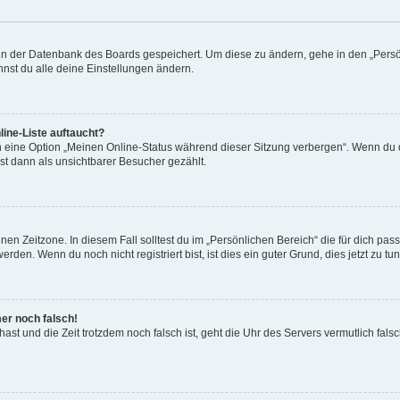
n in der Datenbank des Boards gespeichert. Um diese zu ändern, gehe in den „Persö
nst du alle deine Einstellungen ändern.
ine-Liste auftaucht?
n eine Option „Meinen Online-Status während dieser Sitzung verbergen“. Wenn du d
st dann als unsichtbarer Besucher gezählt.
en Zeitzone. In diesem Fall solltest du im „Persönlichen Bereich“ die für dich passe
den. Wenn du noch nicht registriert bist, ist dies ein guter Grund, dies jetzt zu tun
mer noch falsch!
t hast und die Zeit trotzdem noch falsch ist, geht die Uhr des Servers vermutlich fal