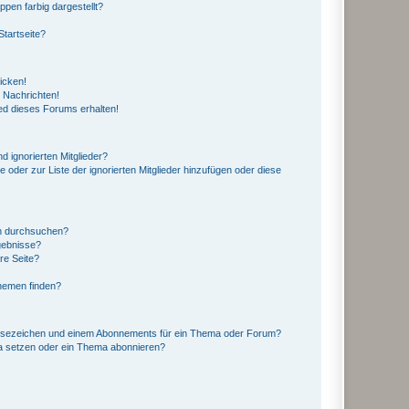
en farbig dargestellt?
tartseite?
icken!
 Nachrichten!
ed dieses Forums erhalten!
d ignorierten Mitglieder?
e oder zur Liste der ignorierten Mitglieder hinzufügen oder diese
en durchsuchen?
gebnisse?
re Seite?
hemen finden?
esezeichen und einem Abonnements für ein Thema oder Forum?
a setzen oder ein Thema abonnieren?