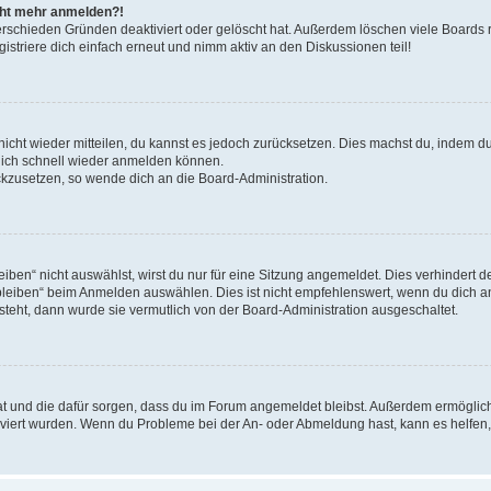
icht mehr anmelden?!
erschieden Gründen deaktiviert oder gelöscht hat. Außerdem löschen viele Boards r
triere dich einfach erneut und nimm aktiv an den Diskussionen teil!
 nicht wieder mitteilen, du kannst es jedoch zurücksetzen. Dies machst du, indem 
 dich schnell wieder anmelden können.
ückzusetzen, so wende dich an die Board-Administration.
en“ nicht auswählst, wirst du nur für eine Sitzung angemeldet. Dies verhindert 
leiben“ beim Anmelden auswählen. Dies ist nicht empfehlenswert, wenn du dich an
 steht, dann wurde sie vermutlich von der Board-Administration ausgeschaltet.
 hat und die dafür sorgen, dass du im Forum angemeldet bleibst. Außerdem ermögli
tiviert wurden. Wenn du Probleme bei der An- oder Abmeldung hast, kann es helfen