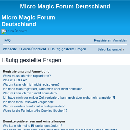
Micro Magic Forum Deutschland
Micro Magic Forum
Deutschland
FAQ
Registrieren
Anmelden
Webseite
Foren-Übersicht
Häufig gestellte Fragen
Select Language
▼
S
Häufig gestellte Fragen
u
c
Registrierung und Anmeldung
h
Wozu muss ich mich registrieren?
Was ist COPPA?
e
Warum kann ich mich nicht registrieren?
Ich habe mich registriert, kann mich aber nicht anmelden!
Warum kann ich mich nicht anmelden?
Ich habe mich vor einiger Zeit registriert, kann mich aber nicht mehr anmelden?!
Ich habe mein Passwort vergessen!
Warum werde ich automatisch abgemeldet?
Wozu ist die Funktion „Alle Cookies löschen“?
Benutzerpräferenzen und -einstellungen
Wie kann ich meine Einstellungen ändern?
Wie kann ich verhindern, dass mein Benutzername in der Online-Liste auftaucht?