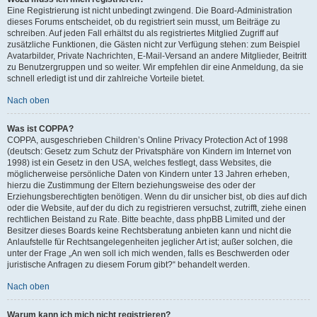
Eine Registrierung ist nicht unbedingt zwingend. Die Board-Administration
dieses Forums entscheidet, ob du registriert sein musst, um Beiträge zu
schreiben. Auf jeden Fall erhältst du als registriertes Mitglied Zugriff auf
zusätzliche Funktionen, die Gästen nicht zur Verfügung stehen: zum Beispiel
Avatarbilder, Private Nachrichten, E-Mail-Versand an andere Mitglieder, Beitritt
zu Benutzergruppen und so weiter. Wir empfehlen dir eine Anmeldung, da sie
schnell erledigt ist und dir zahlreiche Vorteile bietet.
Nach oben
Was ist COPPA?
COPPA, ausgeschrieben Children’s Online Privacy Protection Act of 1998
(deutsch: Gesetz zum Schutz der Privatsphäre von Kindern im Internet von
1998) ist ein Gesetz in den USA, welches festlegt, dass Websites, die
möglicherweise persönliche Daten von Kindern unter 13 Jahren erheben,
hierzu die Zustimmung der Eltern beziehungsweise des oder der
Erziehungsberechtigten benötigen. Wenn du dir unsicher bist, ob dies auf dich
oder die Website, auf der du dich zu registrieren versuchst, zutrifft, ziehe einen
rechtlichen Beistand zu Rate. Bitte beachte, dass phpBB Limited und der
Besitzer dieses Boards keine Rechtsberatung anbieten kann und nicht die
Anlaufstelle für Rechtsangelegenheiten jeglicher Art ist; außer solchen, die
unter der Frage „An wen soll ich mich wenden, falls es Beschwerden oder
juristische Anfragen zu diesem Forum gibt?“ behandelt werden.
Nach oben
Warum kann ich mich nicht registrieren?