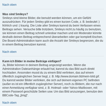
Nach oben
Was sind Smileys?
Smileys sind kleine Bilder, die benutzt werden können, um ein Gefühl
auszudrücken. Für jeden Smiley gibt es einen kurzen Code, z. B. bedeutet :)
fröhlich und :( traurig. Die Liste aller Smileys kannst du beim Verfassen eines
Beitrags sehen. Versuche bitte trotzdem, Smileys nicht zu häufig zu benutzen,
sie können einen Beitrag schnell unlesbar machen und ein Moderator könnte
deshalb deinen Beitrag entsprechend überarbeiten oder gar komplett löschen.
Die Board-Administration kann auch die Anzahl der Smileys begrenzen, die du
in einem Beitrag benutzen kannst.
Nach oben
Kann ich Bilder in meine Beiträge einfügen?
Ja, Bilder können in deinem Beitrag angezeigt werden. Wenn die
Administration Dateianhänge erlaubt hat, kannst du das Bild auch direkt
hochladen. Ansonsten musst du zu einem Bild verlinken, das auf einem
öffentlich zugänglichen Server liegt, z. B. http://www.domain.tld/mein-bild.gif.
Du kannst weder Bilder verlinken, die sich auf deinem eigenen PC befinden
(außer es ist ein öffentlich zugänglicher Server), noch zu Bildern, die nur nach
einer Anmeldung verfügbar sind, z. B. Hotmail- oder Yahoo-Mailboxen, mit
einem Passwort geschützte Seiten usw. Um das Bild anzuzeigen, benutze den
BBCode-Tag „[img]“.
Nach oben