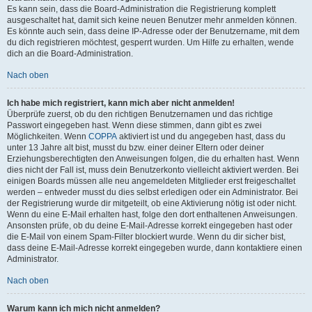
Es kann sein, dass die Board-Administration die Registrierung komplett
ausgeschaltet hat, damit sich keine neuen Benutzer mehr anmelden können.
Es könnte auch sein, dass deine IP-Adresse oder der Benutzername, mit dem
du dich registrieren möchtest, gesperrt wurden. Um Hilfe zu erhalten, wende
dich an die Board-Administration.
Nach oben
Ich habe mich registriert, kann mich aber nicht anmelden!
Überprüfe zuerst, ob du den richtigen Benutzernamen und das richtige
Passwort eingegeben hast. Wenn diese stimmen, dann gibt es zwei
Möglichkeiten. Wenn
COPPA
aktiviert ist und du angegeben hast, dass du
unter 13 Jahre alt bist, musst du bzw. einer deiner Eltern oder deiner
Erziehungsberechtigten den Anweisungen folgen, die du erhalten hast. Wenn
dies nicht der Fall ist, muss dein Benutzerkonto vielleicht aktiviert werden. Bei
einigen Boards müssen alle neu angemeldeten Mitglieder erst freigeschaltet
werden – entweder musst du dies selbst erledigen oder ein Administrator. Bei
der Registrierung wurde dir mitgeteilt, ob eine Aktivierung nötig ist oder nicht.
Wenn du eine E-Mail erhalten hast, folge den dort enthaltenen Anweisungen.
Ansonsten prüfe, ob du deine E-Mail-Adresse korrekt eingegeben hast oder
die E-Mail von einem Spam-Filter blockiert wurde. Wenn du dir sicher bist,
dass deine E-Mail-Adresse korrekt eingegeben wurde, dann kontaktiere einen
Administrator.
Nach oben
Warum kann ich mich nicht anmelden?