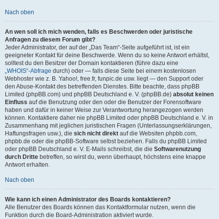
Nach oben
An wen soll ich mich wenden, falls es Beschwerden oder juristische
Anfragen zu diesem Forum gibt?
Jeder Administrator, der auf der „Das Team“-Seite aufgeführt ist, ist ein
geeigneter Kontakt für deine Beschwerde. Wenn du so keine Antwort erhältst,
solltest du den Besitzer der Domain kontaktieren (führe dazu eine
„WHOIS“-Abfrage
durch) oder — falls diese Seite bei einem kostenlosen
Webhoster wie z. B. Yahoo!, free.fr, funpic.de usw. liegt — den Support oder
den Abuse-Kontakt des betreffenden Dienstes. Bitte beachte, dass phpBB
Limited (phpBB.com) und phpBB Deutschland e. V. (phpBB.de)
absolut keinen
Einfluss
auf die Benutzung oder den oder die Benutzer der Forensoftware
haben und dafür in keiner Weise zur Verantwortung herangezogen werden
können. Kontaktiere daher nie phpBB Limited oder phpBB Deutschland e. V. in
Zusammenhang mit jeglichen juristischen Fragen (Unterlassungserklärungen,
Haftungsfragen usw.), die
sich nicht direkt
auf die Websiten phpbb.com,
phpbb.de oder die phpBB-Software selbst beziehen. Falls du phpBB Limited
oder phpBB Deutschland e. V. E-Mails schreibst, die die
Softwarenutzung
durch Dritte
betreffen, so wirst du, wenn überhaupt, höchstens eine knappe
Antwort erhalten.
Nach oben
Wie kann ich einen Administrator des Boards kontaktieren?
Alle Benutzer des Boards können das Kontaktformular nutzen, wenn die
Funktion durch die Board-Administration aktiviert wurde.