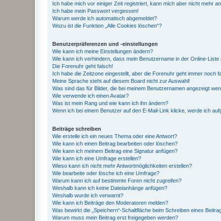
Ich habe mich vor einiger Zeit registriert, kann mich aber nicht mehr 
Ich habe mein Passwort vergessen!
Warum werde ich automatisch abgemeldet?
Wozu ist die Funktion „Alle Cookies löschen“?
Benutzerpräferenzen und -einstellungen
Wie kann ich meine Einstellungen ändern?
Wie kann ich verhindern, dass mein Benutzername in der Online-Liste 
Die Forenuhr geht falsch!
Ich habe die Zeitzone eingestellt, aber die Forenuhr geht immer noch f
Meine Sprache steht auf diesem Board nicht zur Auswahl!
Was sind das für Bilder, die bei meinem Benutzernamen angezeigt we
Wie verwende ich einen Avatar?
Was ist mein Rang und wie kann ich ihn ändern?
Wenn ich bei einem Benutzer auf den E-Mail-Link klicke, werde ich au
Beiträge schreiben
Wie erstelle ich ein neues Thema oder eine Antwort?
Wie kann ich einen Beitrag bearbeiten oder löschen?
Wie kann ich meinem Beitrag eine Signatur anfügen?
Wie kann ich eine Umfrage erstellen?
Wieso kann ich nicht mehr Antwortmöglichkeiten erstellen?
Wie bearbeite oder lösche ich eine Umfrage?
Warum kann ich auf bestimmte Foren nicht zugreifen?
Weshalb kann ich keine Dateianhänge anfügen?
Weshalb wurde ich verwarnt?
Wie kann ich Beiträge den Moderatoren melden?
Was bewirkt die „Speichern“-Schaltfläche beim Schreiben eines Beitra
Warum muss mein Beitrag erst freigegeben werden?