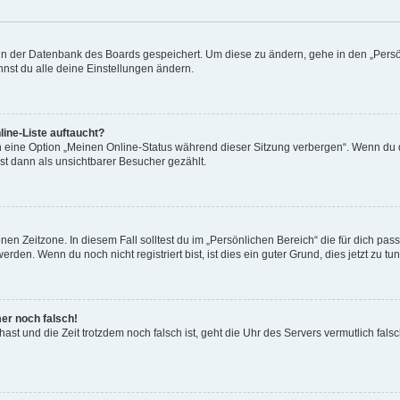
n in der Datenbank des Boards gespeichert. Um diese zu ändern, gehe in den „Persö
nst du alle deine Einstellungen ändern.
ine-Liste auftaucht?
n eine Option „Meinen Online-Status während dieser Sitzung verbergen“. Wenn du d
st dann als unsichtbarer Besucher gezählt.
en Zeitzone. In diesem Fall solltest du im „Persönlichen Bereich“ die für dich passe
den. Wenn du noch nicht registriert bist, ist dies ein guter Grund, dies jetzt zu tun
mer noch falsch!
t hast und die Zeit trotzdem noch falsch ist, geht die Uhr des Servers vermutlich fal