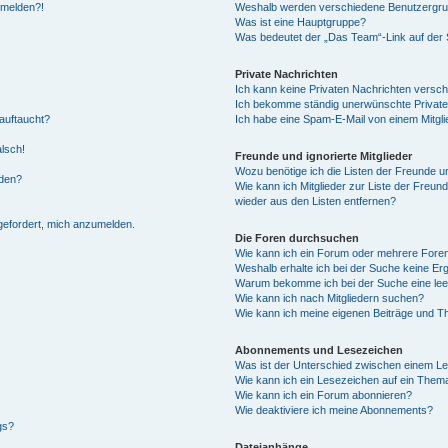
anmelden?!
Weshalb werden verschiedene Benutzergrupp
Was ist eine Hauptgruppe?
Was bedeutet der „Das Team“-Link auf der S
Private Nachrichten
Ich kann keine Privaten Nachrichten versch
Ich bekomme ständig unerwünschte Private
auftaucht?
Ich habe eine Spam-E-Mail von einem Mitgli
alsch!
Freunde und ignorierte Mitglieder
Wozu benötige ich die Listen der Freunde un
rden?
Wie kann ich Mitglieder zur Liste der Freund
wieder aus den Listen entfernen?
fgefordert, mich anzumelden.
Die Foren durchsuchen
Wie kann ich ein Forum oder mehrere For
Weshalb erhalte ich bei der Suche keine Er
Warum bekomme ich bei der Suche eine lee
Wie kann ich nach Mitgliedern suchen?
Wie kann ich meine eigenen Beiträge und T
Abonnements und Lesezeichen
Was ist der Unterschied zwischen einem L
Wie kann ich ein Lesezeichen auf ein Them
Wie kann ich ein Forum abonnieren?
Wie deaktiviere ich meine Abonnements?
gs?
Dateianhänge