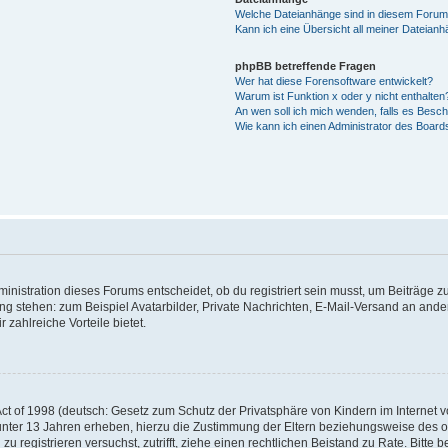
Welche Dateianhänge sind in diesem Forum
Kann ich eine Übersicht all meiner Dateian
phpBB betreffende Fragen
Wer hat diese Forensoftware entwickelt?
Warum ist Funktion x oder y nicht enthalten
An wen soll ich mich wenden, falls es Besc
Wie kann ich einen Administrator des Board
istration dieses Forums entscheidet, ob du registriert sein musst, um Beiträge zu s
ung stehen: zum Beispiel Avatarbilder, Private Nachrichten, E-Mail-Versand an ander
 zahlreiche Vorteile bietet.
t of 1998 (deutsch: Gesetz zum Schutz der Privatsphäre von Kindern im Internet vo
unter 13 Jahren erheben, hierzu die Zustimmung der Eltern beziehungsweise des o
h zu registrieren versuchst, zutrifft, ziehe einen rechtlichen Beistand zu Rate. Bit