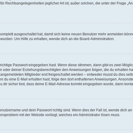
für Rechtsangelegenheiten jeglicher Art ist; außer solchen, die unter der Frage „
.
g komplett ausgeschaltet hat, damit sich keine neuen Benutzer mehr anmelden könn
 wurden. Um Hilfe zu erhalten, wende dich an die Board-Administration.
 richtige Passwort eingegeben hast. Wenn diese stimmen, dann gibt es zwei Mögl
tern oder deiner Erziehungsberechtigten den Anweisungen folgen, die du erhalten ha
u angemeldeten Mitglieder erst freigeschaltet werden – entweder musst du dies selbs
. Wenn du eine E-Mail erhalten hast, folge den dort enthaltenen Anweisungen. Ansons
 dir sicher bist, dass deine E-Mail-Adresse korrekt eingegeben wurde, dann kontak
Benutzername und dein Passwort richtig sind. Wenn dies der Fall ist, wende dich a
ionsproblem mit der Website vorliegt, welches ein Administrator lösen muss.