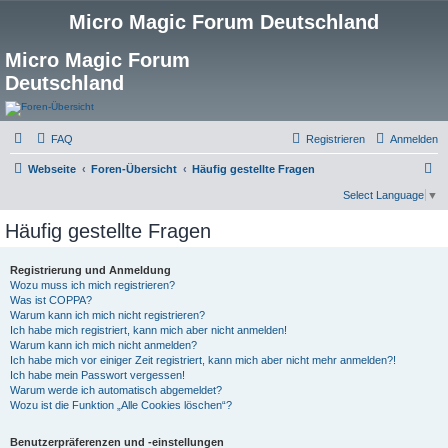
Micro Magic Forum Deutschland
Micro Magic Forum
Deutschland
FAQ
Registrieren
Anmelden
S
Webseite
Foren-Übersicht
Häufig gestellte Fragen
u
Select Language
▼
c
Häufig gestellte Fragen
h
e
Registrierung und Anmeldung
Wozu muss ich mich registrieren?
Was ist COPPA?
Warum kann ich mich nicht registrieren?
Ich habe mich registriert, kann mich aber nicht anmelden!
Warum kann ich mich nicht anmelden?
Ich habe mich vor einiger Zeit registriert, kann mich aber nicht mehr anmelden?!
Ich habe mein Passwort vergessen!
Warum werde ich automatisch abgemeldet?
Wozu ist die Funktion „Alle Cookies löschen“?
Benutzerpräferenzen und -einstellungen