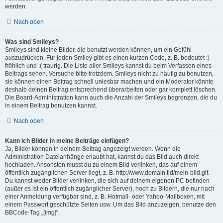
werden.
Nach oben
Was sind Smileys?
Smileys sind kleine Bilder, die benutzt werden können, um ein Gefühl
auszudrücken. Für jeden Smiley gibt es einen kurzen Code, z. B. bedeutet :)
fröhlich und :( traurig. Die Liste aller Smileys kannst du beim Verfassen eines
Beitrags sehen. Versuche bitte trotzdem, Smileys nicht zu häufig zu benutzen,
sie können einen Beitrag schnell unlesbar machen und ein Moderator könnte
deshalb deinen Beitrag entsprechend überarbeiten oder gar komplett löschen.
Die Board-Administration kann auch die Anzahl der Smileys begrenzen, die du
in einem Beitrag benutzen kannst.
Nach oben
Kann ich Bilder in meine Beiträge einfügen?
Ja, Bilder können in deinem Beitrag angezeigt werden. Wenn die
Administration Dateianhänge erlaubt hat, kannst du das Bild auch direkt
hochladen. Ansonsten musst du zu einem Bild verlinken, das auf einem
öffentlich zugänglichen Server liegt, z. B. http://www.domain.tld/mein-bild.gif.
Du kannst weder Bilder verlinken, die sich auf deinem eigenen PC befinden
(außer es ist ein öffentlich zugänglicher Server), noch zu Bildern, die nur nach
einer Anmeldung verfügbar sind, z. B. Hotmail- oder Yahoo-Mailboxen, mit
einem Passwort geschützte Seiten usw. Um das Bild anzuzeigen, benutze den
BBCode-Tag „[img]“.