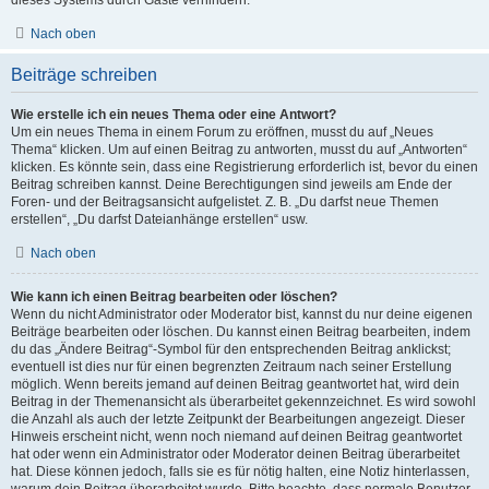
Nach oben
Beiträge schreiben
Wie erstelle ich ein neues Thema oder eine Antwort?
Um ein neues Thema in einem Forum zu eröffnen, musst du auf „Neues
Thema“ klicken. Um auf einen Beitrag zu antworten, musst du auf „Antworten“
klicken. Es könnte sein, dass eine Registrierung erforderlich ist, bevor du einen
Beitrag schreiben kannst. Deine Berechtigungen sind jeweils am Ende der
Foren- und der Beitragsansicht aufgelistet. Z. B. „Du darfst neue Themen
erstellen“, „Du darfst Dateianhänge erstellen“ usw.
Nach oben
Wie kann ich einen Beitrag bearbeiten oder löschen?
Wenn du nicht Administrator oder Moderator bist, kannst du nur deine eigenen
Beiträge bearbeiten oder löschen. Du kannst einen Beitrag bearbeiten, indem
du das „Ändere Beitrag“-Symbol für den entsprechenden Beitrag anklickst;
eventuell ist dies nur für einen begrenzten Zeitraum nach seiner Erstellung
möglich. Wenn bereits jemand auf deinen Beitrag geantwortet hat, wird dein
Beitrag in der Themenansicht als überarbeitet gekennzeichnet. Es wird sowohl
die Anzahl als auch der letzte Zeitpunkt der Bearbeitungen angezeigt. Dieser
Hinweis erscheint nicht, wenn noch niemand auf deinen Beitrag geantwortet
hat oder wenn ein Administrator oder Moderator deinen Beitrag überarbeitet
hat. Diese können jedoch, falls sie es für nötig halten, eine Notiz hinterlassen,
warum dein Beitrag überarbeitet wurde. Bitte beachte, dass normale Benutzer