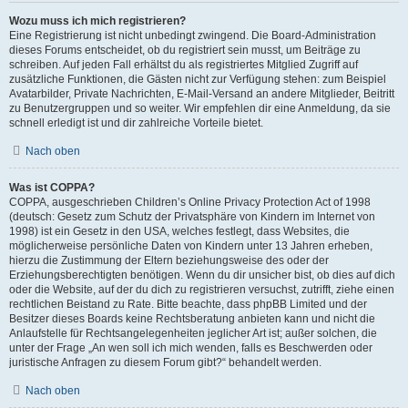
Wozu muss ich mich registrieren?
Eine Registrierung ist nicht unbedingt zwingend. Die Board-Administration
dieses Forums entscheidet, ob du registriert sein musst, um Beiträge zu
schreiben. Auf jeden Fall erhältst du als registriertes Mitglied Zugriff auf
zusätzliche Funktionen, die Gästen nicht zur Verfügung stehen: zum Beispiel
Avatarbilder, Private Nachrichten, E-Mail-Versand an andere Mitglieder, Beitritt
zu Benutzergruppen und so weiter. Wir empfehlen dir eine Anmeldung, da sie
schnell erledigt ist und dir zahlreiche Vorteile bietet.
Nach oben
Was ist COPPA?
COPPA, ausgeschrieben Children’s Online Privacy Protection Act of 1998
(deutsch: Gesetz zum Schutz der Privatsphäre von Kindern im Internet von
1998) ist ein Gesetz in den USA, welches festlegt, dass Websites, die
möglicherweise persönliche Daten von Kindern unter 13 Jahren erheben,
hierzu die Zustimmung der Eltern beziehungsweise des oder der
Erziehungsberechtigten benötigen. Wenn du dir unsicher bist, ob dies auf dich
oder die Website, auf der du dich zu registrieren versuchst, zutrifft, ziehe einen
rechtlichen Beistand zu Rate. Bitte beachte, dass phpBB Limited und der
Besitzer dieses Boards keine Rechtsberatung anbieten kann und nicht die
Anlaufstelle für Rechtsangelegenheiten jeglicher Art ist; außer solchen, die
unter der Frage „An wen soll ich mich wenden, falls es Beschwerden oder
juristische Anfragen zu diesem Forum gibt?“ behandelt werden.
Nach oben