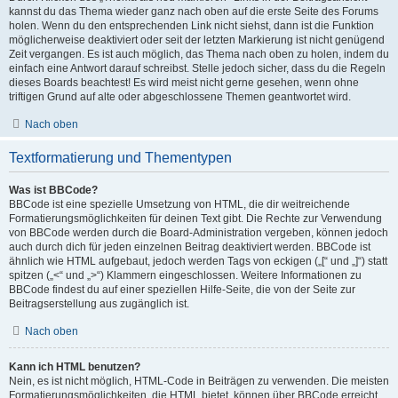
kannst du das Thema wieder ganz nach oben auf die erste Seite des Forums
holen. Wenn du den entsprechenden Link nicht siehst, dann ist die Funktion
möglicherweise deaktiviert oder seit der letzten Markierung ist nicht genügend
Zeit vergangen. Es ist auch möglich, das Thema nach oben zu holen, indem du
einfach eine Antwort darauf schreibst. Stelle jedoch sicher, dass du die Regeln
dieses Boards beachtest! Es wird meist nicht gerne gesehen, wenn ohne
triftigen Grund auf alte oder abgeschlossene Themen geantwortet wird.
Nach oben
Textformatierung und Thementypen
Was ist BBCode?
BBCode ist eine spezielle Umsetzung von HTML, die dir weitreichende
Formatierungsmöglichkeiten für deinen Text gibt. Die Rechte zur Verwendung
von BBCode werden durch die Board-Administration vergeben, können jedoch
auch durch dich für jeden einzelnen Beitrag deaktiviert werden. BBCode ist
ähnlich wie HTML aufgebaut, jedoch werden Tags von eckigen („[“ und „]“) statt
spitzen („<“ und „>“) Klammern eingeschlossen. Weitere Informationen zu
BBCode findest du auf einer speziellen Hilfe-Seite, die von der Seite zur
Beitragserstellung aus zugänglich ist.
Nach oben
Kann ich HTML benutzen?
Nein, es ist nicht möglich, HTML-Code in Beiträgen zu verwenden. Die meisten
Formatierungsmöglichkeiten, die HTML bietet, können über BBCode erreicht