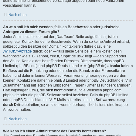
deine Stimme für bestehende Vorschläge abgeben oder neue Funktionen
vorschlagen kannst.
Nach oben
An wen soll ich mich wenden, falls es Beschwerden oder juristische
Anfragen zu diesem Forum gibt?
Jeder Administrator, der auf der „Das Team“-Seite aufgeführt ist, ist ein
geeigneter Kontakt für deine Beschwerde. Wenn du so keine Antwort erhältst,
solltest du den Besitzer der Domain kontaktieren (führe dazu eine
„WHOIS“-Abfrage
durch) oder — falls diese Seite bei einem kostenlosen
Webhoster wie z. B. Yahoo!, free.fr, funpic.de usw. liegt — den Support oder
den Abuse-Kontakt des betreffenden Dienstes. Bitte beachte, dass phpBB
Limited (phpBB.com) und phpBB Deutschland e. V. (phpBB.de)
absolut keinen
Einfluss
auf die Benutzung oder den oder die Benutzer der Forensoftware
haben und dafür in keiner Weise zur Verantwortung herangezogen werden
können. Kontaktiere daher nie phpBB Limited oder phpBB Deutschland e. V. in
Zusammenhang mit jeglichen juristischen Fragen (Unterlassungserklärungen,
Haftungsfragen usw.), die
sich nicht direkt
auf die Websiten phpbb.com,
phpbb.de oder die phpBB-Software selbst beziehen. Falls du phpBB Limited
oder phpBB Deutschland e. V. E-Mails schreibst, die die
Softwarenutzung
durch Dritte
betreffen, so wirst du, wenn überhaupt, höchstens eine knappe
Antwort erhalten.
Nach oben
Wie kann ich einen Administrator des Boards kontaktieren?
Alle Benutzer des Boards können das Kontaktformular nutzen, wenn die