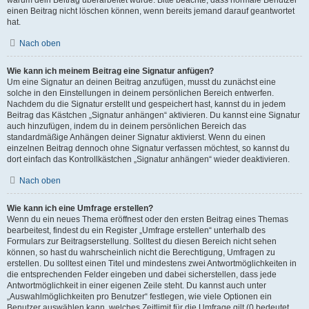
einen Beitrag nicht löschen können, wenn bereits jemand darauf geantwortet
hat.
Nach oben
Wie kann ich meinem Beitrag eine Signatur anfügen?
Um eine Signatur an deinen Beitrag anzufügen, musst du zunächst eine
solche in den Einstellungen in deinem persönlichen Bereich entwerfen.
Nachdem du die Signatur erstellt und gespeichert hast, kannst du in jedem
Beitrag das Kästchen „Signatur anhängen“ aktivieren. Du kannst eine Signatur
auch hinzufügen, indem du in deinem persönlichen Bereich das
standardmäßige Anhängen deiner Signatur aktivierst. Wenn du einen
einzelnen Beitrag dennoch ohne Signatur verfassen möchtest, so kannst du
dort einfach das Kontrollkästchen „Signatur anhängen“ wieder deaktivieren.
Nach oben
Wie kann ich eine Umfrage erstellen?
Wenn du ein neues Thema eröffnest oder den ersten Beitrag eines Themas
bearbeitest, findest du ein Register „Umfrage erstellen“ unterhalb des
Formulars zur Beitragserstellung. Solltest du diesen Bereich nicht sehen
können, so hast du wahrscheinlich nicht die Berechtigung, Umfragen zu
erstellen. Du solltest einen Titel und mindestens zwei Antwortmöglichkeiten in
die entsprechenden Felder eingeben und dabei sicherstellen, dass jede
Antwortmöglichkeit in einer eigenen Zeile steht. Du kannst auch unter
„Auswahlmöglichkeiten pro Benutzer“ festlegen, wie viele Optionen ein
Benutzer auswählen kann, welches Zeitlimit für die Umfrage gilt (0 bedeutet