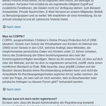
dieses Forums entscheidet, ob du registriert sein musst, um Beiträge zu
schreiben. Auf jeden Fall erhältst du als registriertes Mitglied Zugriff auf
zusätzliche Funktionen, die Gästen nicht zur Verfügung stehen: zum Beispiel
Avatarbilder, Private Nachrichten, E-Mail-Versand an andere Mitglieder, Beitritt
zu Benutzergruppen und so weiter. Wir empfehlen dir eine Anmeldung, da sie
schnell erledigt ist und dir zahlreiche Vorteile bietet.
Nach oben
Was ist COPPA?
COPPA, ausgeschrieben Children’s Online Privacy Protection Act of 1998
(deutsch: Gesetz zum Schutz der Privatsphäre von Kindern im Internet von
1998) ist ein Gesetz in den USA, welches festlegt, dass Websites, die
möglicherweise persönliche Daten von Kindern unter 13 Jahren erheben,
hierzu die Zustimmung der Eltern beziehungsweise des oder der
Erziehungsberechtigten benötigen. Wenn du dir unsicher bist, ob dies auf dich
oder die Website, auf der du dich zu registrieren versuchst, zutrifft, ziehe einen
rechtlichen Beistand zu Rate. Bitte beachte, dass phpBB Limited und der
Besitzer dieses Boards keine Rechtsberatung anbieten kann und nicht die
Anlaufstelle für Rechtsangelegenheiten jeglicher Art ist; außer solchen, die
unter der Frage „An wen soll ich mich wenden, falls es Beschwerden oder
juristische Anfragen zu diesem Forum gibt?“ behandelt werden.
Nach oben
Warum kann ich mich nicht registrieren?
Es kann sein, dass die Board-Administration die Registrierung komplett