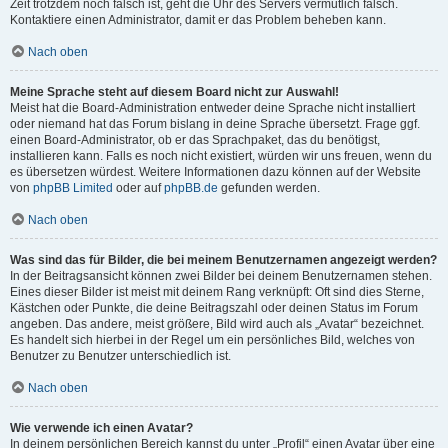
Zeit trotzdem noch falsch ist, geht die Uhr des Servers vermutlich falsch.
Kontaktiere einen Administrator, damit er das Problem beheben kann.
Nach oben
Meine Sprache steht auf diesem Board nicht zur Auswahl!
Meist hat die Board-Administration entweder deine Sprache nicht installiert
oder niemand hat das Forum bislang in deine Sprache übersetzt. Frage ggf.
einen Board-Administrator, ob er das Sprachpaket, das du benötigst,
installieren kann. Falls es noch nicht existiert, würden wir uns freuen, wenn du
es übersetzen würdest. Weitere Informationen dazu können auf der Website
von
phpBB Limited
oder auf
phpBB.de
gefunden werden.
Nach oben
Was sind das für Bilder, die bei meinem Benutzernamen angezeigt werden?
In der Beitragsansicht können zwei Bilder bei deinem Benutzernamen stehen.
Eines dieser Bilder ist meist mit deinem Rang verknüpft: Oft sind dies Sterne,
Kästchen oder Punkte, die deine Beitragszahl oder deinen Status im Forum
angeben. Das andere, meist größere, Bild wird auch als „Avatar“ bezeichnet.
Es handelt sich hierbei in der Regel um ein persönliches Bild, welches von
Benutzer zu Benutzer unterschiedlich ist.
Nach oben
Wie verwende ich einen Avatar?
In deinem persönlichen Bereich kannst du unter „Profil“ einen Avatar über eine