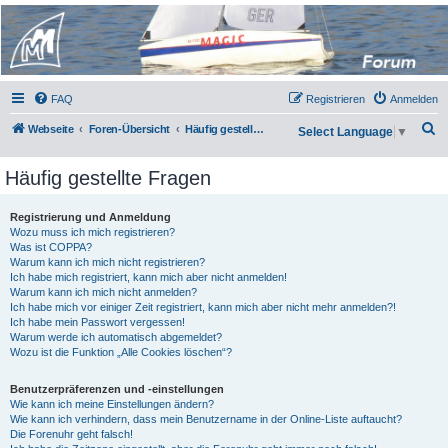
Micro Magic Forum
Deutschland
FAQ
Registrieren
Anmelden
S
Webseite
Foren-Übersicht
Häufig gestellte Fragen
Select Language
▼
u
Häufig gestellte Fragen
c
h
Registrierung und Anmeldung
e
Wozu muss ich mich registrieren?
Was ist COPPA?
Warum kann ich mich nicht registrieren?
Ich habe mich registriert, kann mich aber nicht anmelden!
Warum kann ich mich nicht anmelden?
Ich habe mich vor einiger Zeit registriert, kann mich aber nicht mehr anmelden?!
Ich habe mein Passwort vergessen!
Warum werde ich automatisch abgemeldet?
Wozu ist die Funktion „Alle Cookies löschen“?
Benutzerpräferenzen und -einstellungen
Wie kann ich meine Einstellungen ändern?
Wie kann ich verhindern, dass mein Benutzername in der Online-Liste auftaucht?
Die Forenuhr geht falsch!