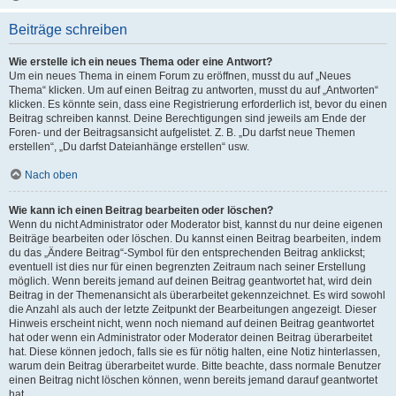
Beiträge schreiben
Wie erstelle ich ein neues Thema oder eine Antwort?
Um ein neues Thema in einem Forum zu eröffnen, musst du auf „Neues
Thema“ klicken. Um auf einen Beitrag zu antworten, musst du auf „Antworten“
klicken. Es könnte sein, dass eine Registrierung erforderlich ist, bevor du einen
Beitrag schreiben kannst. Deine Berechtigungen sind jeweils am Ende der
Foren- und der Beitragsansicht aufgelistet. Z. B. „Du darfst neue Themen
erstellen“, „Du darfst Dateianhänge erstellen“ usw.
Nach oben
Wie kann ich einen Beitrag bearbeiten oder löschen?
Wenn du nicht Administrator oder Moderator bist, kannst du nur deine eigenen
Beiträge bearbeiten oder löschen. Du kannst einen Beitrag bearbeiten, indem
du das „Ändere Beitrag“-Symbol für den entsprechenden Beitrag anklickst;
eventuell ist dies nur für einen begrenzten Zeitraum nach seiner Erstellung
möglich. Wenn bereits jemand auf deinen Beitrag geantwortet hat, wird dein
Beitrag in der Themenansicht als überarbeitet gekennzeichnet. Es wird sowohl
die Anzahl als auch der letzte Zeitpunkt der Bearbeitungen angezeigt. Dieser
Hinweis erscheint nicht, wenn noch niemand auf deinen Beitrag geantwortet
hat oder wenn ein Administrator oder Moderator deinen Beitrag überarbeitet
hat. Diese können jedoch, falls sie es für nötig halten, eine Notiz hinterlassen,
warum dein Beitrag überarbeitet wurde. Bitte beachte, dass normale Benutzer
einen Beitrag nicht löschen können, wenn bereits jemand darauf geantwortet
hat.