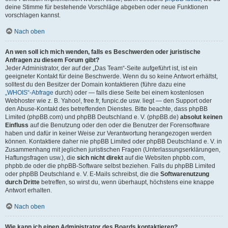
deine Stimme für bestehende Vorschläge abgeben oder neue Funktionen
vorschlagen kannst.
Nach oben
An wen soll ich mich wenden, falls es Beschwerden oder juristische
Anfragen zu diesem Forum gibt?
Jeder Administrator, der auf der „Das Team“-Seite aufgeführt ist, ist ein
geeigneter Kontakt für deine Beschwerde. Wenn du so keine Antwort erhältst,
solltest du den Besitzer der Domain kontaktieren (führe dazu eine
„WHOIS“-Abfrage
durch) oder — falls diese Seite bei einem kostenlosen
Webhoster wie z. B. Yahoo!, free.fr, funpic.de usw. liegt — den Support oder
den Abuse-Kontakt des betreffenden Dienstes. Bitte beachte, dass phpBB
Limited (phpBB.com) und phpBB Deutschland e. V. (phpBB.de)
absolut keinen
Einfluss
auf die Benutzung oder den oder die Benutzer der Forensoftware
haben und dafür in keiner Weise zur Verantwortung herangezogen werden
können. Kontaktiere daher nie phpBB Limited oder phpBB Deutschland e. V. in
Zusammenhang mit jeglichen juristischen Fragen (Unterlassungserklärungen,
Haftungsfragen usw.), die
sich nicht direkt
auf die Websiten phpbb.com,
phpbb.de oder die phpBB-Software selbst beziehen. Falls du phpBB Limited
oder phpBB Deutschland e. V. E-Mails schreibst, die die
Softwarenutzung
durch Dritte
betreffen, so wirst du, wenn überhaupt, höchstens eine knappe
Antwort erhalten.
Nach oben
Wie kann ich einen Administrator des Boards kontaktieren?