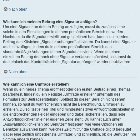
Nach oben
Wie kann ich meinem Beitrag eine Signatur anfügen?
Um eine Signatur an deinen Beitrag anzufügen, musst du zunächst eine
solche in den Einstellungen in deinem persönlichen Bereich entwerfen.
Nachdem du die Signatur erstellt und gespeichert hast, kannst du in jedem
Beitrag das Kästchen „Signatur anhängen“ aktivieren. Du kannst eine Signatur
auch hinzufügen, indem du in deinem persönlichen Bereich das
standardmäßige Anhängen deiner Signatur aktivierst. Wenn du einen
einzelnen Beitrag dennoch ohne Signatur verfassen möchtest, so kannst du
dort einfach das Kontrollkästchen „Signatur anhängen“ wieder deaktivieren.
Nach oben
Wie kann ich eine Umfrage erstellen?
Wenn du ein neues Thema eröffnest oder den ersten Beitrag eines Themas
bearbeitest, findest du ein Register „Umfrage erstellen“ unterhalb des
Formulars zur Beitragserstellung. Solltest du diesen Bereich nicht sehen
können, so hast du wahrscheinlich nicht die Berechtigung, Umfragen zu
erstellen. Du solltest einen Titel und mindestens zwei Antwortmöglichkeiten in
die entsprechenden Felder eingeben und dabei sicherstellen, dass jede
Antwortmöglichkeit in einer eigenen Zeile steht. Du kannst auch unter
„Auswahlmöglichkeiten pro Benutzer“ festlegen, wie viele Optionen ein
Benutzer auswählen kann, welches Zeitlimit für die Umfrage gilt (0 bedeutet
dabei eine zeitlich unbegrenzte Umfrage) und schließlich, ob die Benutzer ihre
Stimme ändern können.