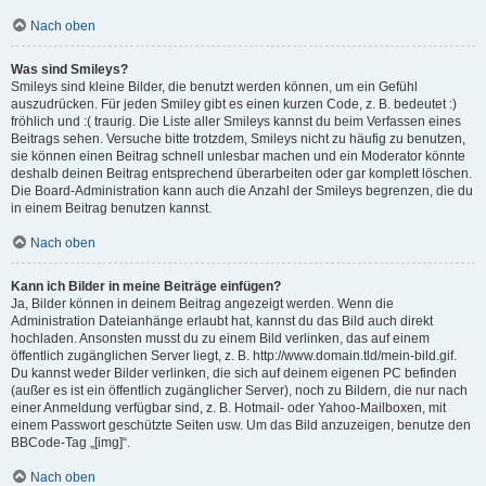
Nach oben
Was sind Smileys?
Smileys sind kleine Bilder, die benutzt werden können, um ein Gefühl
auszudrücken. Für jeden Smiley gibt es einen kurzen Code, z. B. bedeutet :)
fröhlich und :( traurig. Die Liste aller Smileys kannst du beim Verfassen eines
Beitrags sehen. Versuche bitte trotzdem, Smileys nicht zu häufig zu benutzen,
sie können einen Beitrag schnell unlesbar machen und ein Moderator könnte
deshalb deinen Beitrag entsprechend überarbeiten oder gar komplett löschen.
Die Board-Administration kann auch die Anzahl der Smileys begrenzen, die du
in einem Beitrag benutzen kannst.
Nach oben
Kann ich Bilder in meine Beiträge einfügen?
Ja, Bilder können in deinem Beitrag angezeigt werden. Wenn die
Administration Dateianhänge erlaubt hat, kannst du das Bild auch direkt
hochladen. Ansonsten musst du zu einem Bild verlinken, das auf einem
öffentlich zugänglichen Server liegt, z. B. http://www.domain.tld/mein-bild.gif.
Du kannst weder Bilder verlinken, die sich auf deinem eigenen PC befinden
(außer es ist ein öffentlich zugänglicher Server), noch zu Bildern, die nur nach
einer Anmeldung verfügbar sind, z. B. Hotmail- oder Yahoo-Mailboxen, mit
einem Passwort geschützte Seiten usw. Um das Bild anzuzeigen, benutze den
BBCode-Tag „[img]“.
Nach oben