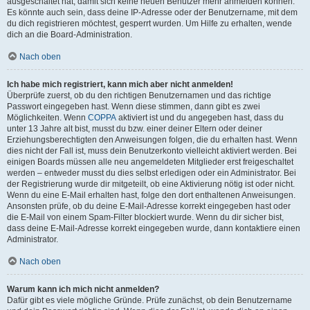
ausgeschaltet hat, damit sich keine neuen Benutzer mehr anmelden können.
Es könnte auch sein, dass deine IP-Adresse oder der Benutzername, mit dem
du dich registrieren möchtest, gesperrt wurden. Um Hilfe zu erhalten, wende
dich an die Board-Administration.
Nach oben
Ich habe mich registriert, kann mich aber nicht anmelden!
Überprüfe zuerst, ob du den richtigen Benutzernamen und das richtige
Passwort eingegeben hast. Wenn diese stimmen, dann gibt es zwei
Möglichkeiten. Wenn
COPPA
aktiviert ist und du angegeben hast, dass du
unter 13 Jahre alt bist, musst du bzw. einer deiner Eltern oder deiner
Erziehungsberechtigten den Anweisungen folgen, die du erhalten hast. Wenn
dies nicht der Fall ist, muss dein Benutzerkonto vielleicht aktiviert werden. Bei
einigen Boards müssen alle neu angemeldeten Mitglieder erst freigeschaltet
werden – entweder musst du dies selbst erledigen oder ein Administrator. Bei
der Registrierung wurde dir mitgeteilt, ob eine Aktivierung nötig ist oder nicht.
Wenn du eine E-Mail erhalten hast, folge den dort enthaltenen Anweisungen.
Ansonsten prüfe, ob du deine E-Mail-Adresse korrekt eingegeben hast oder
die E-Mail von einem Spam-Filter blockiert wurde. Wenn du dir sicher bist,
dass deine E-Mail-Adresse korrekt eingegeben wurde, dann kontaktiere einen
Administrator.
Nach oben
Warum kann ich mich nicht anmelden?
Dafür gibt es viele mögliche Gründe. Prüfe zunächst, ob dein Benutzername