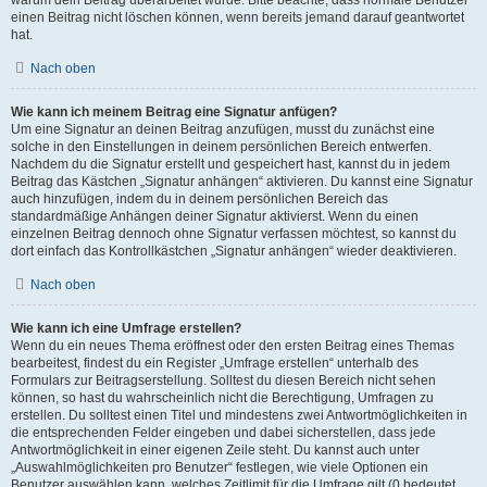
einen Beitrag nicht löschen können, wenn bereits jemand darauf geantwortet
hat.
Nach oben
Wie kann ich meinem Beitrag eine Signatur anfügen?
Um eine Signatur an deinen Beitrag anzufügen, musst du zunächst eine
solche in den Einstellungen in deinem persönlichen Bereich entwerfen.
Nachdem du die Signatur erstellt und gespeichert hast, kannst du in jedem
Beitrag das Kästchen „Signatur anhängen“ aktivieren. Du kannst eine Signatur
auch hinzufügen, indem du in deinem persönlichen Bereich das
standardmäßige Anhängen deiner Signatur aktivierst. Wenn du einen
einzelnen Beitrag dennoch ohne Signatur verfassen möchtest, so kannst du
dort einfach das Kontrollkästchen „Signatur anhängen“ wieder deaktivieren.
Nach oben
Wie kann ich eine Umfrage erstellen?
Wenn du ein neues Thema eröffnest oder den ersten Beitrag eines Themas
bearbeitest, findest du ein Register „Umfrage erstellen“ unterhalb des
Formulars zur Beitragserstellung. Solltest du diesen Bereich nicht sehen
können, so hast du wahrscheinlich nicht die Berechtigung, Umfragen zu
erstellen. Du solltest einen Titel und mindestens zwei Antwortmöglichkeiten in
die entsprechenden Felder eingeben und dabei sicherstellen, dass jede
Antwortmöglichkeit in einer eigenen Zeile steht. Du kannst auch unter
„Auswahlmöglichkeiten pro Benutzer“ festlegen, wie viele Optionen ein
Benutzer auswählen kann, welches Zeitlimit für die Umfrage gilt (0 bedeutet