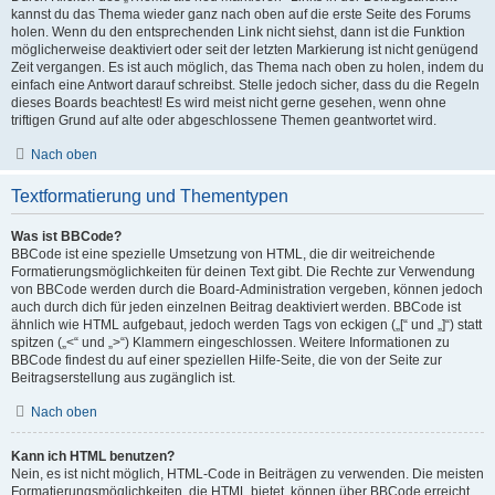
kannst du das Thema wieder ganz nach oben auf die erste Seite des Forums
holen. Wenn du den entsprechenden Link nicht siehst, dann ist die Funktion
möglicherweise deaktiviert oder seit der letzten Markierung ist nicht genügend
Zeit vergangen. Es ist auch möglich, das Thema nach oben zu holen, indem du
einfach eine Antwort darauf schreibst. Stelle jedoch sicher, dass du die Regeln
dieses Boards beachtest! Es wird meist nicht gerne gesehen, wenn ohne
triftigen Grund auf alte oder abgeschlossene Themen geantwortet wird.
Nach oben
Textformatierung und Thementypen
Was ist BBCode?
BBCode ist eine spezielle Umsetzung von HTML, die dir weitreichende
Formatierungsmöglichkeiten für deinen Text gibt. Die Rechte zur Verwendung
von BBCode werden durch die Board-Administration vergeben, können jedoch
auch durch dich für jeden einzelnen Beitrag deaktiviert werden. BBCode ist
ähnlich wie HTML aufgebaut, jedoch werden Tags von eckigen („[“ und „]“) statt
spitzen („<“ und „>“) Klammern eingeschlossen. Weitere Informationen zu
BBCode findest du auf einer speziellen Hilfe-Seite, die von der Seite zur
Beitragserstellung aus zugänglich ist.
Nach oben
Kann ich HTML benutzen?
Nein, es ist nicht möglich, HTML-Code in Beiträgen zu verwenden. Die meisten
Formatierungsmöglichkeiten, die HTML bietet, können über BBCode erreicht