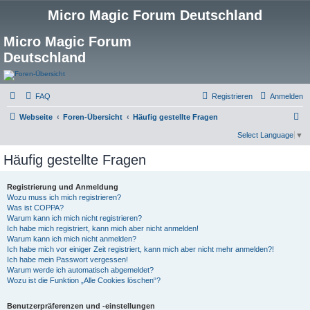
Micro Magic Forum Deutschland
Micro Magic Forum
Deutschland
FAQ
Registrieren
Anmelden
S
Webseite
Foren-Übersicht
Häufig gestellte Fragen
u
Select Language
▼
c
Häufig gestellte Fragen
h
e
Registrierung und Anmeldung
Wozu muss ich mich registrieren?
Was ist COPPA?
Warum kann ich mich nicht registrieren?
Ich habe mich registriert, kann mich aber nicht anmelden!
Warum kann ich mich nicht anmelden?
Ich habe mich vor einiger Zeit registriert, kann mich aber nicht mehr anmelden?!
Ich habe mein Passwort vergessen!
Warum werde ich automatisch abgemeldet?
Wozu ist die Funktion „Alle Cookies löschen“?
Benutzerpräferenzen und -einstellungen