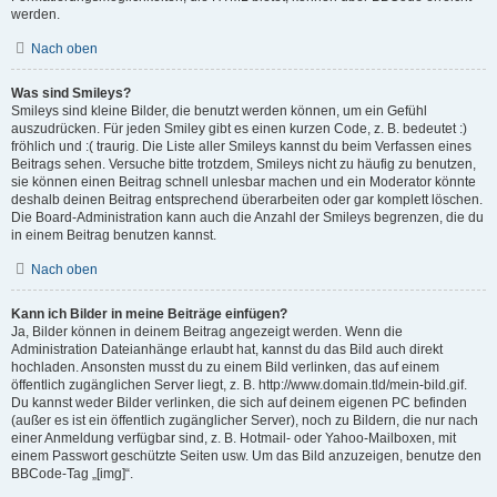
werden.
Nach oben
Was sind Smileys?
Smileys sind kleine Bilder, die benutzt werden können, um ein Gefühl
auszudrücken. Für jeden Smiley gibt es einen kurzen Code, z. B. bedeutet :)
fröhlich und :( traurig. Die Liste aller Smileys kannst du beim Verfassen eines
Beitrags sehen. Versuche bitte trotzdem, Smileys nicht zu häufig zu benutzen,
sie können einen Beitrag schnell unlesbar machen und ein Moderator könnte
deshalb deinen Beitrag entsprechend überarbeiten oder gar komplett löschen.
Die Board-Administration kann auch die Anzahl der Smileys begrenzen, die du
in einem Beitrag benutzen kannst.
Nach oben
Kann ich Bilder in meine Beiträge einfügen?
Ja, Bilder können in deinem Beitrag angezeigt werden. Wenn die
Administration Dateianhänge erlaubt hat, kannst du das Bild auch direkt
hochladen. Ansonsten musst du zu einem Bild verlinken, das auf einem
öffentlich zugänglichen Server liegt, z. B. http://www.domain.tld/mein-bild.gif.
Du kannst weder Bilder verlinken, die sich auf deinem eigenen PC befinden
(außer es ist ein öffentlich zugänglicher Server), noch zu Bildern, die nur nach
einer Anmeldung verfügbar sind, z. B. Hotmail- oder Yahoo-Mailboxen, mit
einem Passwort geschützte Seiten usw. Um das Bild anzuzeigen, benutze den
BBCode-Tag „[img]“.