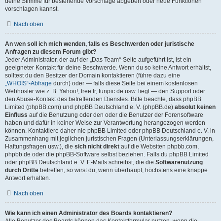
deine Stimme für bestehende Vorschläge abgeben oder neue Funktionen
vorschlagen kannst.
Nach oben
An wen soll ich mich wenden, falls es Beschwerden oder juristische
Anfragen zu diesem Forum gibt?
Jeder Administrator, der auf der „Das Team“-Seite aufgeführt ist, ist ein
geeigneter Kontakt für deine Beschwerde. Wenn du so keine Antwort erhältst,
solltest du den Besitzer der Domain kontaktieren (führe dazu eine
„WHOIS“-Abfrage
durch) oder — falls diese Seite bei einem kostenlosen
Webhoster wie z. B. Yahoo!, free.fr, funpic.de usw. liegt — den Support oder
den Abuse-Kontakt des betreffenden Dienstes. Bitte beachte, dass phpBB
Limited (phpBB.com) und phpBB Deutschland e. V. (phpBB.de)
absolut keinen
Einfluss
auf die Benutzung oder den oder die Benutzer der Forensoftware
haben und dafür in keiner Weise zur Verantwortung herangezogen werden
können. Kontaktiere daher nie phpBB Limited oder phpBB Deutschland e. V. in
Zusammenhang mit jeglichen juristischen Fragen (Unterlassungserklärungen,
Haftungsfragen usw.), die
sich nicht direkt
auf die Websiten phpbb.com,
phpbb.de oder die phpBB-Software selbst beziehen. Falls du phpBB Limited
oder phpBB Deutschland e. V. E-Mails schreibst, die die
Softwarenutzung
durch Dritte
betreffen, so wirst du, wenn überhaupt, höchstens eine knappe
Antwort erhalten.
Nach oben
Wie kann ich einen Administrator des Boards kontaktieren?
Alle Benutzer des Boards können das Kontaktformular nutzen, wenn die