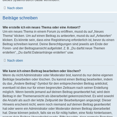
Nach oben
Beiträge schreiben
Wie erstelle ich ein neues Thema oder eine Antwort?
Um ein neues Thema in einem Forum zu eröffnen, musst du auf „Neues
Thema“ klicken. Um auf einen Beitrag zu antworten, musst du auf „Antworten“
klicken. Es könnte sein, dass eine Registrierung erforderlich ist, bevor du einen
Beitrag schreiben kannst. Deine Berechtigungen sind jeweils am Ende der
Foren- und der Beitragsansicht aufgelistet. Z. B. „Du darfst neue Themen
erstellen“, „Du darfst Dateianhänge erstellen“ usw.
Nach oben
Wie kann ich einen Beitrag bearbeiten oder löschen?
Wenn du nicht Administrator oder Moderator bist, kannst du nur deine eigenen
Beiträge bearbeiten oder löschen. Du kannst einen Beitrag bearbeiten, indem
du das „Ändere Beitrag“-Symbol für den entsprechenden Beitrag anklickst;
eventuell ist dies nur für einen begrenzten Zeitraum nach seiner Erstellung
möglich. Wenn bereits jemand auf deinen Beitrag geantwortet hat, wird dein
Beitrag in der Themenansicht als überarbeitet gekennzeichnet. Es wird sowohl
die Anzahl als auch der letzte Zeitpunkt der Bearbeitungen angezeigt. Dieser
Hinweis erscheint nicht, wenn noch niemand auf deinen Beitrag geantwortet
hat oder wenn ein Administrator oder Moderator deinen Beitrag überarbeitet
hat. Diese können jedoch, falls sie es für nötig halten, eine Notiz hinterlassen,
warum dein Beitrag überarbeitet wurde. Bitte beachte, dass normale Benutzer