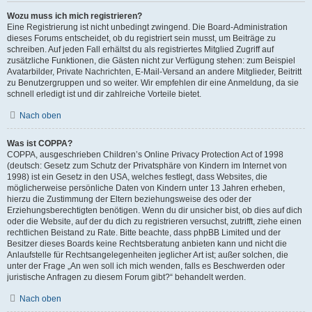
Wozu muss ich mich registrieren?
Eine Registrierung ist nicht unbedingt zwingend. Die Board-Administration
dieses Forums entscheidet, ob du registriert sein musst, um Beiträge zu
schreiben. Auf jeden Fall erhältst du als registriertes Mitglied Zugriff auf
zusätzliche Funktionen, die Gästen nicht zur Verfügung stehen: zum Beispiel
Avatarbilder, Private Nachrichten, E-Mail-Versand an andere Mitglieder, Beitritt
zu Benutzergruppen und so weiter. Wir empfehlen dir eine Anmeldung, da sie
schnell erledigt ist und dir zahlreiche Vorteile bietet.
Nach oben
Was ist COPPA?
COPPA, ausgeschrieben Children’s Online Privacy Protection Act of 1998
(deutsch: Gesetz zum Schutz der Privatsphäre von Kindern im Internet von
1998) ist ein Gesetz in den USA, welches festlegt, dass Websites, die
möglicherweise persönliche Daten von Kindern unter 13 Jahren erheben,
hierzu die Zustimmung der Eltern beziehungsweise des oder der
Erziehungsberechtigten benötigen. Wenn du dir unsicher bist, ob dies auf dich
oder die Website, auf der du dich zu registrieren versuchst, zutrifft, ziehe einen
rechtlichen Beistand zu Rate. Bitte beachte, dass phpBB Limited und der
Besitzer dieses Boards keine Rechtsberatung anbieten kann und nicht die
Anlaufstelle für Rechtsangelegenheiten jeglicher Art ist; außer solchen, die
unter der Frage „An wen soll ich mich wenden, falls es Beschwerden oder
juristische Anfragen zu diesem Forum gibt?“ behandelt werden.
Nach oben