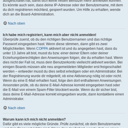
ausgeschaltet hat, damit sich keine neuen Benutzer mehr anmelden können.
Es könnte auch sein, dass deine IP-Adresse oder der Benutzername, mit dem
du dich registrieren möchtest, gesperrt wurden. Um Hilfe zu erhalten, wende
dich an die Board-Administration.
Nach oben
Ich habe mich registriert, kann mich aber nicht anmelden!
Überprüfe zuerst, ob du den richtigen Benutzernamen und das richtige
Passwort eingegeben hast. Wenn diese stimmen, dann gibt es zwei
Möglichkeiten. Wenn
COPPA
aktiviert ist und du angegeben hast, dass du
unter 13 Jahre alt bist, musst du bzw. einer deiner Eltern oder deiner
Erziehungsberechtigten den Anweisungen folgen, die du erhalten hast. Wenn
dies nicht der Fall ist, muss dein Benutzerkonto vielleicht aktiviert werden. Bei
einigen Boards müssen alle neu angemeldeten Mitglieder erst freigeschaltet
werden – entweder musst du dies selbst erledigen oder ein Administrator. Bei
der Registrierung wurde dir mitgeteilt, ob eine Aktivierung nötig ist oder nicht.
Wenn du eine E-Mail erhalten hast, folge den dort enthaltenen Anweisungen.
Ansonsten prüfe, ob du deine E-Mail-Adresse korrekt eingegeben hast oder
die E-Mail von einem Spam-Filter blockiert wurde. Wenn du dir sicher bist,
dass deine E-Mail-Adresse korrekt eingegeben wurde, dann kontaktiere einen
Administrator.
Nach oben
Warum kann ich mich nicht anmelden?
Dafür gibt es viele mögliche Gründe. Prüfe zunächst, ob dein Benutzername