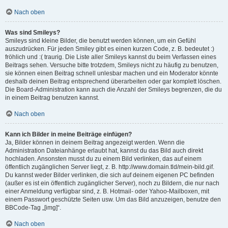
Nach oben
Was sind Smileys?
Smileys sind kleine Bilder, die benutzt werden können, um ein Gefühl
auszudrücken. Für jeden Smiley gibt es einen kurzen Code, z. B. bedeutet :)
fröhlich und :( traurig. Die Liste aller Smileys kannst du beim Verfassen eines
Beitrags sehen. Versuche bitte trotzdem, Smileys nicht zu häufig zu benutzen,
sie können einen Beitrag schnell unlesbar machen und ein Moderator könnte
deshalb deinen Beitrag entsprechend überarbeiten oder gar komplett löschen.
Die Board-Administration kann auch die Anzahl der Smileys begrenzen, die du
in einem Beitrag benutzen kannst.
Nach oben
Kann ich Bilder in meine Beiträge einfügen?
Ja, Bilder können in deinem Beitrag angezeigt werden. Wenn die
Administration Dateianhänge erlaubt hat, kannst du das Bild auch direkt
hochladen. Ansonsten musst du zu einem Bild verlinken, das auf einem
öffentlich zugänglichen Server liegt, z. B. http://www.domain.tld/mein-bild.gif.
Du kannst weder Bilder verlinken, die sich auf deinem eigenen PC befinden
(außer es ist ein öffentlich zugänglicher Server), noch zu Bildern, die nur nach
einer Anmeldung verfügbar sind, z. B. Hotmail- oder Yahoo-Mailboxen, mit
einem Passwort geschützte Seiten usw. Um das Bild anzuzeigen, benutze den
BBCode-Tag „[img]“.
Nach oben