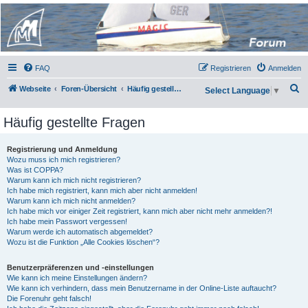
Micro Magic Forum
Deutschland
FAQ
Registrieren
Anmelden
S
Webseite
Foren-Übersicht
Häufig gestellte Fragen
Select Language
▼
u
Häufig gestellte Fragen
c
h
Registrierung und Anmeldung
e
Wozu muss ich mich registrieren?
Was ist COPPA?
Warum kann ich mich nicht registrieren?
Ich habe mich registriert, kann mich aber nicht anmelden!
Warum kann ich mich nicht anmelden?
Ich habe mich vor einiger Zeit registriert, kann mich aber nicht mehr anmelden?!
Ich habe mein Passwort vergessen!
Warum werde ich automatisch abgemeldet?
Wozu ist die Funktion „Alle Cookies löschen“?
Benutzerpräferenzen und -einstellungen
Wie kann ich meine Einstellungen ändern?
Wie kann ich verhindern, dass mein Benutzername in der Online-Liste auftaucht?
Die Forenuhr geht falsch!