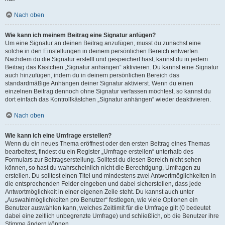
Nach oben
Wie kann ich meinem Beitrag eine Signatur anfügen?
Um eine Signatur an deinen Beitrag anzufügen, musst du zunächst eine
solche in den Einstellungen in deinem persönlichen Bereich entwerfen.
Nachdem du die Signatur erstellt und gespeichert hast, kannst du in jedem
Beitrag das Kästchen „Signatur anhängen“ aktivieren. Du kannst eine Signatur
auch hinzufügen, indem du in deinem persönlichen Bereich das
standardmäßige Anhängen deiner Signatur aktivierst. Wenn du einen
einzelnen Beitrag dennoch ohne Signatur verfassen möchtest, so kannst du
dort einfach das Kontrollkästchen „Signatur anhängen“ wieder deaktivieren.
Nach oben
Wie kann ich eine Umfrage erstellen?
Wenn du ein neues Thema eröffnest oder den ersten Beitrag eines Themas
bearbeitest, findest du ein Register „Umfrage erstellen“ unterhalb des
Formulars zur Beitragserstellung. Solltest du diesen Bereich nicht sehen
können, so hast du wahrscheinlich nicht die Berechtigung, Umfragen zu
erstellen. Du solltest einen Titel und mindestens zwei Antwortmöglichkeiten in
die entsprechenden Felder eingeben und dabei sicherstellen, dass jede
Antwortmöglichkeit in einer eigenen Zeile steht. Du kannst auch unter
„Auswahlmöglichkeiten pro Benutzer“ festlegen, wie viele Optionen ein
Benutzer auswählen kann, welches Zeitlimit für die Umfrage gilt (0 bedeutet
dabei eine zeitlich unbegrenzte Umfrage) und schließlich, ob die Benutzer ihre
Stimme ändern können.