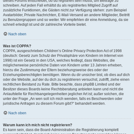
dieses Forums entscheidet, ob du registriert sein musst, um Beiträge zu
schreiben. Auf jeden Fall erhältst du als registriertes Mitglied Zugriff auf
zusätzliche Funktionen, die Gästen nicht zur Verfügung stehen: zum Beispiel
Avatarbilder, Private Nachrichten, E-Mail-Versand an andere Mitglieder, Beitritt
zu Benutzergruppen und so weiter. Wir empfehlen dir eine Anmeldung, da sie
schnell erledigt ist und dir zahlreiche Vorteile bietet.
Nach oben
Was ist COPPA?
COPPA, ausgeschrieben Children’s Online Privacy Protection Act of 1998
(deutsch: Gesetz zum Schutz der Privatsphäre von Kindern im Internet von
1998) ist ein Gesetz in den USA, welches festlegt, dass Websites, die
möglicherweise persönliche Daten von Kindern unter 13 Jahren erheben,
hierzu die Zustimmung der Eltern beziehungsweise des oder der
Erziehungsberechtigten benötigen. Wenn du dir unsicher bist, ob dies auf dich
oder die Website, auf der du dich zu registrieren versuchst, zutrifft, ziehe einen
rechtlichen Beistand zu Rate. Bitte beachte, dass phpBB Limited und der
Besitzer dieses Boards keine Rechtsberatung anbieten kann und nicht die
Anlaufstelle für Rechtsangelegenheiten jeglicher Art ist; außer solchen, die
unter der Frage „An wen soll ich mich wenden, falls es Beschwerden oder
juristische Anfragen zu diesem Forum gibt?“ behandelt werden.
Nach oben
Warum kann ich mich nicht registrieren?
Es kann sein, dass die Board-Administration die Registrierung komplett