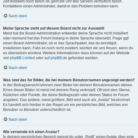
Zeit trotzdem noch falsch ist, geht die Uhr des Servers vermutlich falsch.
Kontaktiere einen Administrator, damit er das Problem beheben kann.
Nach oben
Meine Sprache steht auf diesem Board nicht zur Auswahl!
Meist hat die Board-Administration entweder deine Sprache nicht installiert
oder niemand hat das Forum bislang in deine Sprache übersetzt. Frage ggf.
einen Board-Administrator, ob er das Sprachpaket, das du benötigst,
installieren kann. Falls es noch nicht existiert, würden wir uns freuen, wenn du
es übersetzen würdest. Weitere Informationen dazu können auf der Website
von
phpBB Limited
oder auf
phpBB.de
gefunden werden.
Nach oben
Was sind das für Bilder, die bei meinem Benutzernamen angezeigt werden?
In der Beitragsansicht können zwei Bilder bei deinem Benutzernamen stehen.
Eines dieser Bilder ist meist mit deinem Rang verknüpft: Oft sind dies Sterne,
Kästchen oder Punkte, die deine Beitragszahl oder deinen Status im Forum
angeben. Das andere, meist größere, Bild wird auch als „Avatar“ bezeichnet.
Es handelt sich hierbei in der Regel um ein persönliches Bild, welches von
Benutzer zu Benutzer unterschiedlich ist.
Nach oben
Wie verwende ich einen Avatar?
In deinem persönlichen Bereich kannst du unter „Profil“ einen Avatar über eine