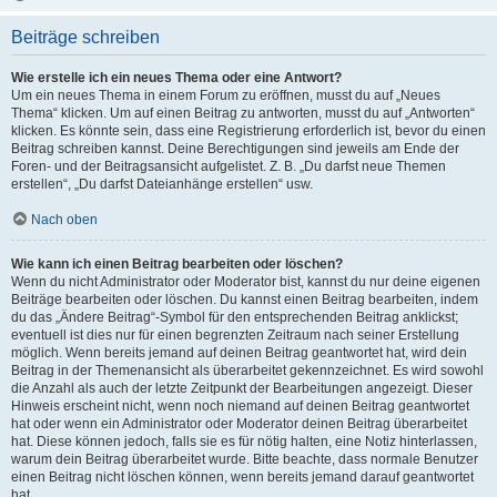
Beiträge schreiben
Wie erstelle ich ein neues Thema oder eine Antwort?
Um ein neues Thema in einem Forum zu eröffnen, musst du auf „Neues
Thema“ klicken. Um auf einen Beitrag zu antworten, musst du auf „Antworten“
klicken. Es könnte sein, dass eine Registrierung erforderlich ist, bevor du einen
Beitrag schreiben kannst. Deine Berechtigungen sind jeweils am Ende der
Foren- und der Beitragsansicht aufgelistet. Z. B. „Du darfst neue Themen
erstellen“, „Du darfst Dateianhänge erstellen“ usw.
Nach oben
Wie kann ich einen Beitrag bearbeiten oder löschen?
Wenn du nicht Administrator oder Moderator bist, kannst du nur deine eigenen
Beiträge bearbeiten oder löschen. Du kannst einen Beitrag bearbeiten, indem
du das „Ändere Beitrag“-Symbol für den entsprechenden Beitrag anklickst;
eventuell ist dies nur für einen begrenzten Zeitraum nach seiner Erstellung
möglich. Wenn bereits jemand auf deinen Beitrag geantwortet hat, wird dein
Beitrag in der Themenansicht als überarbeitet gekennzeichnet. Es wird sowohl
die Anzahl als auch der letzte Zeitpunkt der Bearbeitungen angezeigt. Dieser
Hinweis erscheint nicht, wenn noch niemand auf deinen Beitrag geantwortet
hat oder wenn ein Administrator oder Moderator deinen Beitrag überarbeitet
hat. Diese können jedoch, falls sie es für nötig halten, eine Notiz hinterlassen,
warum dein Beitrag überarbeitet wurde. Bitte beachte, dass normale Benutzer
einen Beitrag nicht löschen können, wenn bereits jemand darauf geantwortet
hat.