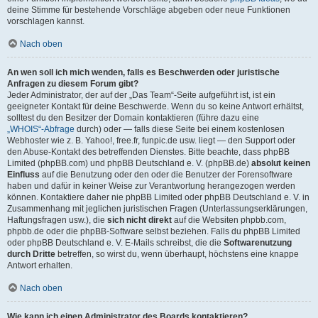
deine Stimme für bestehende Vorschläge abgeben oder neue Funktionen
vorschlagen kannst.
Nach oben
An wen soll ich mich wenden, falls es Beschwerden oder juristische
Anfragen zu diesem Forum gibt?
Jeder Administrator, der auf der „Das Team“-Seite aufgeführt ist, ist ein
geeigneter Kontakt für deine Beschwerde. Wenn du so keine Antwort erhältst,
solltest du den Besitzer der Domain kontaktieren (führe dazu eine
„WHOIS“-Abfrage
durch) oder — falls diese Seite bei einem kostenlosen
Webhoster wie z. B. Yahoo!, free.fr, funpic.de usw. liegt — den Support oder
den Abuse-Kontakt des betreffenden Dienstes. Bitte beachte, dass phpBB
Limited (phpBB.com) und phpBB Deutschland e. V. (phpBB.de)
absolut keinen
Einfluss
auf die Benutzung oder den oder die Benutzer der Forensoftware
haben und dafür in keiner Weise zur Verantwortung herangezogen werden
können. Kontaktiere daher nie phpBB Limited oder phpBB Deutschland e. V. in
Zusammenhang mit jeglichen juristischen Fragen (Unterlassungserklärungen,
Haftungsfragen usw.), die
sich nicht direkt
auf die Websiten phpbb.com,
phpbb.de oder die phpBB-Software selbst beziehen. Falls du phpBB Limited
oder phpBB Deutschland e. V. E-Mails schreibst, die die
Softwarenutzung
durch Dritte
betreffen, so wirst du, wenn überhaupt, höchstens eine knappe
Antwort erhalten.
Nach oben
Wie kann ich einen Administrator des Boards kontaktieren?