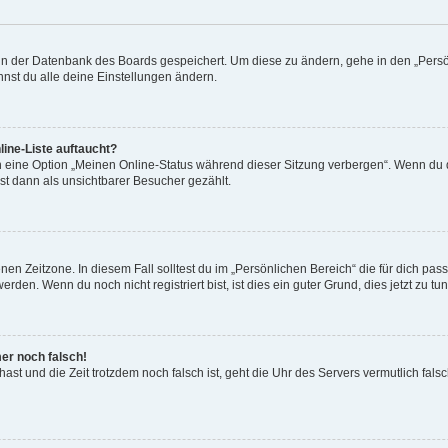
n in der Datenbank des Boards gespeichert. Um diese zu ändern, gehe in den „Persö
nst du alle deine Einstellungen ändern.
ine-Liste auftaucht?
n eine Option „Meinen Online-Status während dieser Sitzung verbergen“. Wenn du d
st dann als unsichtbarer Besucher gezählt.
en Zeitzone. In diesem Fall solltest du im „Persönlichen Bereich“ die für dich passe
den. Wenn du noch nicht registriert bist, ist dies ein guter Grund, dies jetzt zu tun
mer noch falsch!
t hast und die Zeit trotzdem noch falsch ist, geht die Uhr des Servers vermutlich fal