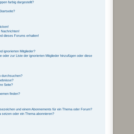
en farbig dargestellt?
tartseite?
icken!
 Nachrichten!
ed dieses Forums erhalten!
d ignorierten Mitglieder?
e oder zur Liste der ignorierten Mitglieder hinzufügen oder diese
en durchsuchen?
gebnisse?
re Seite?
hemen finden?
esezeichen und einem Abonnements für ein Thema oder Forum?
a setzen oder ein Thema abonnieren?