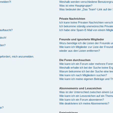
anmelden?!
Weshalb werden verschiedene Benutzergrupp
Was ist eine Hauptgruppe?
Was bedeutet der „Das Team“-Link auf der S
Private Nachrichten
Ich kann keine Privaten Nachrichten versch
Ich bekomme ständig unerwünschte Private
auftaucht?
Ich habe eine Spam-E-Mail von einem Mitgli
alsch!
Freunde und ignorierte Mitglieder
Wozu benötige ich die Listen der Freunde un
rden?
Wie kann ich Mitglieder zur Liste der Freund
wieder aus den Listen entfernen?
fgefordert, mich anzumelden.
Die Foren durchsuchen
Wie kann ich ein Forum oder mehrere For
Weshalb erhalte ich bei der Suche keine Er
Warum bekomme ich bei der Suche eine lee
Wie kann ich nach Mitgliedern suchen?
Wie kann ich meine eigenen Beiträge und T
Abonnements und Lesezeichen
Was ist der Unterschied zwischen einem L
Wie kann ich ein Lesezeichen auf ein Them
Wie kann ich ein Forum abonnieren?
Wie deaktiviere ich meine Abonnements?
gs?
Dateianhänge