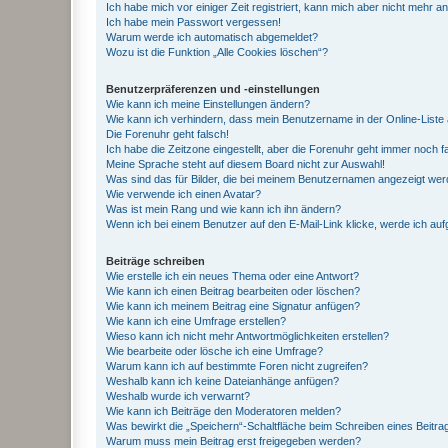
Ich habe mich vor einiger Zeit registriert, kann mich aber nicht mehr 
Ich habe mein Passwort vergessen!
Warum werde ich automatisch abgemeldet?
Wozu ist die Funktion „Alle Cookies löschen“?
Benutzerpräferenzen und -einstellungen
Wie kann ich meine Einstellungen ändern?
Wie kann ich verhindern, dass mein Benutzername in der Online-Liste 
Die Forenuhr geht falsch!
Ich habe die Zeitzone eingestellt, aber die Forenuhr geht immer noch f
Meine Sprache steht auf diesem Board nicht zur Auswahl!
Was sind das für Bilder, die bei meinem Benutzernamen angezeigt we
Wie verwende ich einen Avatar?
Was ist mein Rang und wie kann ich ihn ändern?
Wenn ich bei einem Benutzer auf den E-Mail-Link klicke, werde ich au
Beiträge schreiben
Wie erstelle ich ein neues Thema oder eine Antwort?
Wie kann ich einen Beitrag bearbeiten oder löschen?
Wie kann ich meinem Beitrag eine Signatur anfügen?
Wie kann ich eine Umfrage erstellen?
Wieso kann ich nicht mehr Antwortmöglichkeiten erstellen?
Wie bearbeite oder lösche ich eine Umfrage?
Warum kann ich auf bestimmte Foren nicht zugreifen?
Weshalb kann ich keine Dateianhänge anfügen?
Weshalb wurde ich verwarnt?
Wie kann ich Beiträge den Moderatoren melden?
Was bewirkt die „Speichern“-Schaltfläche beim Schreiben eines Beitra
Warum muss mein Beitrag erst freigegeben werden?