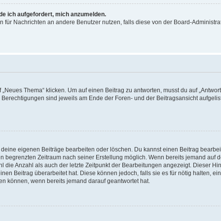
rde ich aufgefordert, mich anzumelden.
ion für Nachrichten an andere Benutzer nutzen, falls diese von der Board-Administ
„Neues Thema“ klicken. Um auf einen Beitrag zu antworten, musst du auf „Antworte
e Berechtigungen sind jeweils am Ende der Foren- und der Beitragsansicht aufgeliste
r deine eigenen Beiträge bearbeiten oder löschen. Du kannst einen Beitrag bearbe
inen begrenzten Zeitraum nach seiner Erstellung möglich. Wenn bereits jemand auf de
 die Anzahl als auch der letzte Zeitpunkt der Bearbeitungen angezeigt. Dieser Hi
en Beitrag überarbeitet hat. Diese können jedoch, falls sie es für nötig halten, ei
hen können, wenn bereits jemand darauf geantwortet hat.