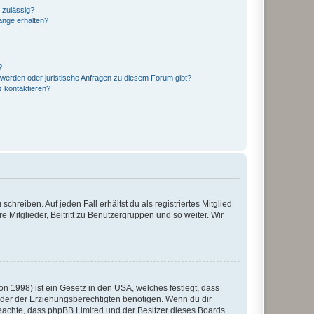
 zulässig?
hänge erhalten?
?
hwerden oder juristische Anfragen zu diesem Forum gibt?
s kontaktieren?
chreiben. Auf jeden Fall erhältst du als registriertes Mitglied
e Mitglieder, Beitritt zu Benutzergruppen und so weiter. Wir
n 1998) ist ein Gesetz in den USA, welches festlegt, dass
der der Erziehungsberechtigten benötigen. Wenn du dir
te beachte, dass phpBB Limited und der Besitzer dieses Boards