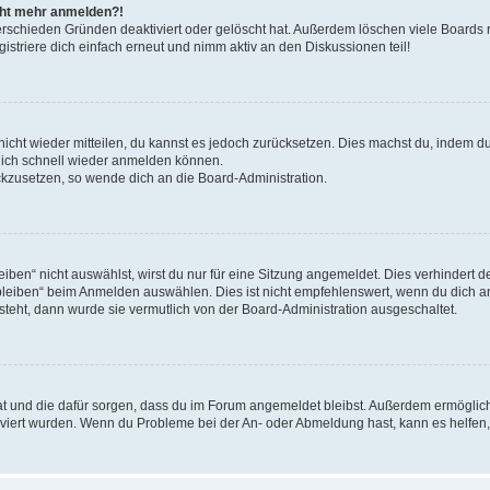
icht mehr anmelden?!
erschieden Gründen deaktiviert oder gelöscht hat. Außerdem löschen viele Boards r
triere dich einfach erneut und nimm aktiv an den Diskussionen teil!
 nicht wieder mitteilen, du kannst es jedoch zurücksetzen. Dies machst du, indem 
 dich schnell wieder anmelden können.
ückzusetzen, so wende dich an die Board-Administration.
en“ nicht auswählst, wirst du nur für eine Sitzung angemeldet. Dies verhindert 
leiben“ beim Anmelden auswählen. Dies ist nicht empfehlenswert, wenn du dich an
 steht, dann wurde sie vermutlich von der Board-Administration ausgeschaltet.
 hat und die dafür sorgen, dass du im Forum angemeldet bleibst. Außerdem ermögli
tiviert wurden. Wenn du Probleme bei der An- oder Abmeldung hast, kann es helfen