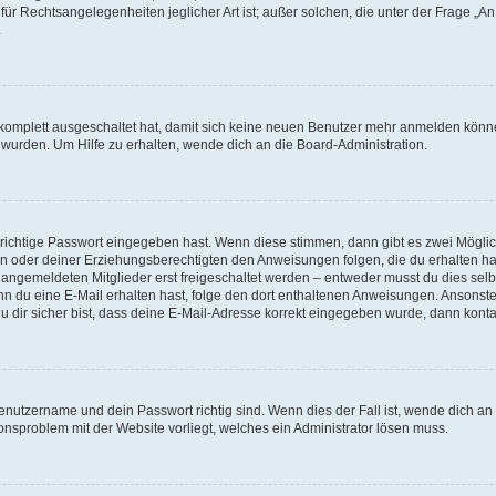
für Rechtsangelegenheiten jeglicher Art ist; außer solchen, die unter der Frage „
.
g komplett ausgeschaltet hat, damit sich keine neuen Benutzer mehr anmelden könn
 wurden. Um Hilfe zu erhalten, wende dich an die Board-Administration.
 richtige Passwort eingegeben hast. Wenn diese stimmen, dann gibt es zwei Mögl
tern oder deiner Erziehungsberechtigten den Anweisungen folgen, die du erhalten ha
u angemeldeten Mitglieder erst freigeschaltet werden – entweder musst du dies selbs
. Wenn du eine E-Mail erhalten hast, folge den dort enthaltenen Anweisungen. Ansons
 dir sicher bist, dass deine E-Mail-Adresse korrekt eingegeben wurde, dann kontak
Benutzername und dein Passwort richtig sind. Wenn dies der Fall ist, wende dich a
ionsproblem mit der Website vorliegt, welches ein Administrator lösen muss.