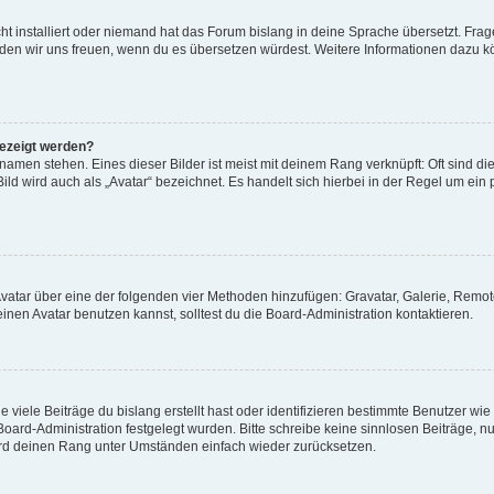
t installiert oder niemand hat das Forum bislang in deine Sprache übersetzt. Frag
, würden wir uns freuen, wenn du es übersetzen würdest. Weitere Informationen dazu
gezeigt werden?
amen stehen. Eines dieser Bilder ist meist mit deinem Rang verknüpft: Oft sind di
ld wird auch als „Avatar“ bezeichnet. Es handelt sich hierbei in der Regel um ein
 Avatar über eine der folgenden vier Methoden hinzufügen: Gravatar, Galerie, Rem
en Avatar benutzen kannst, solltest du die Board-Administration kontaktieren.
viele Beiträge du bislang erstellt hast oder identifizieren bestimmte Benutzer w
 Board-Administration festgelegt wurden. Bitte schreibe keine sinnlosen Beiträge
wird deinen Rang unter Umständen einfach wieder zurücksetzen.