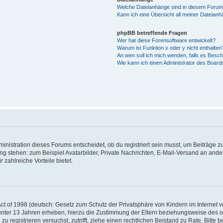
Welche Dateianhänge sind in diesem Forum
Kann ich eine Übersicht all meiner Dateian
phpBB betreffende Fragen
Wer hat diese Forensoftware entwickelt?
Warum ist Funktion x oder y nicht enthalten
An wen soll ich mich wenden, falls es Besc
Wie kann ich einen Administrator des Board
istration dieses Forums entscheidet, ob du registriert sein musst, um Beiträge zu s
ung stehen: zum Beispiel Avatarbilder, Private Nachrichten, E-Mail-Versand an ander
 zahlreiche Vorteile bietet.
t of 1998 (deutsch: Gesetz zum Schutz der Privatsphäre von Kindern im Internet vo
unter 13 Jahren erheben, hierzu die Zustimmung der Eltern beziehungsweise des o
h zu registrieren versuchst, zutrifft, ziehe einen rechtlichen Beistand zu Rate. Bit