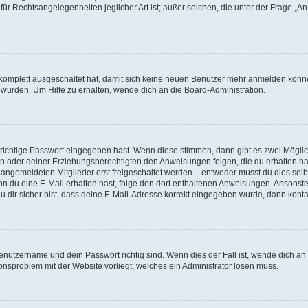
für Rechtsangelegenheiten jeglicher Art ist; außer solchen, die unter der Frage „
.
g komplett ausgeschaltet hat, damit sich keine neuen Benutzer mehr anmelden könn
 wurden. Um Hilfe zu erhalten, wende dich an die Board-Administration.
 richtige Passwort eingegeben hast. Wenn diese stimmen, dann gibt es zwei Mögl
tern oder deiner Erziehungsberechtigten den Anweisungen folgen, die du erhalten ha
u angemeldeten Mitglieder erst freigeschaltet werden – entweder musst du dies selbs
. Wenn du eine E-Mail erhalten hast, folge den dort enthaltenen Anweisungen. Ansons
 dir sicher bist, dass deine E-Mail-Adresse korrekt eingegeben wurde, dann kontak
Benutzername und dein Passwort richtig sind. Wenn dies der Fall ist, wende dich a
ionsproblem mit der Website vorliegt, welches ein Administrator lösen muss.