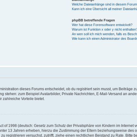
Welche Dateianhänge sind in diesem Forum
Kann ich eine Übersicht all meiner Dateian
phpBB betreffende Fragen
Wer hat diese Forensoftware entwickelt?
Warum ist Funktion x oder y nicht enthalten
An wen soll ich mich wenden, falls es Besc
Wie kann ich einen Administrator des Board
istration dieses Forums entscheidet, ob du registriert sein musst, um Beiträge zu s
ung stehen: zum Beispiel Avatarbilder, Private Nachrichten, E-Mail-Versand an ander
 zahlreiche Vorteile bietet.
t of 1998 (deutsch: Gesetz zum Schutz der Privatsphäre von Kindern im Internet vo
unter 13 Jahren erheben, hierzu die Zustimmung der Eltern beziehungsweise des o
h zu registrieren versuchst, zutrifft, ziehe einen rechtlichen Beistand zu Rate. Bit