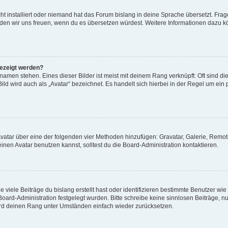
t installiert oder niemand hat das Forum bislang in deine Sprache übersetzt. Frag
, würden wir uns freuen, wenn du es übersetzen würdest. Weitere Informationen dazu
gezeigt werden?
amen stehen. Eines dieser Bilder ist meist mit deinem Rang verknüpft: Oft sind di
ld wird auch als „Avatar“ bezeichnet. Es handelt sich hierbei in der Regel um ein
 Avatar über eine der folgenden vier Methoden hinzufügen: Gravatar, Galerie, Rem
en Avatar benutzen kannst, solltest du die Board-Administration kontaktieren.
viele Beiträge du bislang erstellt hast oder identifizieren bestimmte Benutzer w
 Board-Administration festgelegt wurden. Bitte schreibe keine sinnlosen Beiträge
wird deinen Rang unter Umständen einfach wieder zurücksetzen.