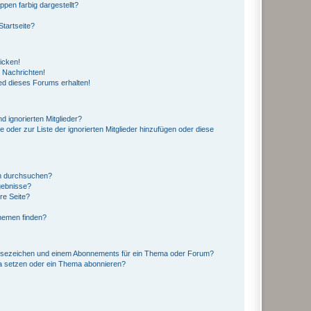
en farbig dargestellt?
tartseite?
icken!
 Nachrichten!
ed dieses Forums erhalten!
d ignorierten Mitglieder?
e oder zur Liste der ignorierten Mitglieder hinzufügen oder diese
en durchsuchen?
gebnisse?
re Seite?
hemen finden?
esezeichen und einem Abonnements für ein Thema oder Forum?
a setzen oder ein Thema abonnieren?