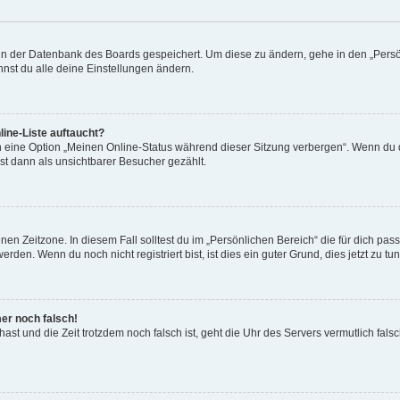
n in der Datenbank des Boards gespeichert. Um diese zu ändern, gehe in den „Persö
nst du alle deine Einstellungen ändern.
ine-Liste auftaucht?
n eine Option „Meinen Online-Status während dieser Sitzung verbergen“. Wenn du d
st dann als unsichtbarer Besucher gezählt.
en Zeitzone. In diesem Fall solltest du im „Persönlichen Bereich“ die für dich passe
den. Wenn du noch nicht registriert bist, ist dies ein guter Grund, dies jetzt zu tun
mer noch falsch!
t hast und die Zeit trotzdem noch falsch ist, geht die Uhr des Servers vermutlich fal