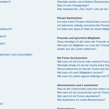
anmelden?!
Weshalb werden verschiedene Benutzergrupp
Was ist eine Hauptgruppe?
Was bedeutet der „Das Team“-Link auf der S
Private Nachrichten
Ich kann keine Privaten Nachrichten versch
Ich bekomme ständig unerwünschte Private
auftaucht?
Ich habe eine Spam-E-Mail von einem Mitgli
alsch!
Freunde und ignorierte Mitglieder
Wozu benötige ich die Listen der Freunde un
rden?
Wie kann ich Mitglieder zur Liste der Freund
wieder aus den Listen entfernen?
fgefordert, mich anzumelden.
Die Foren durchsuchen
Wie kann ich ein Forum oder mehrere For
Weshalb erhalte ich bei der Suche keine Er
Warum bekomme ich bei der Suche eine lee
Wie kann ich nach Mitgliedern suchen?
Wie kann ich meine eigenen Beiträge und T
Abonnements und Lesezeichen
Was ist der Unterschied zwischen einem L
Wie kann ich ein Lesezeichen auf ein Them
Wie kann ich ein Forum abonnieren?
Wie deaktiviere ich meine Abonnements?
gs?
Dateianhänge