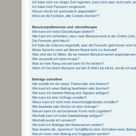
Ich habe mich vor einiger Zeit registriert, kann mich aber nicht mehr 
Ich habe mein Passwort vergessen!
Warum werde ich automatisch abgemeldet?
Wozu ist die Funktion „Alle Cookies löschen“?
Benutzerpräferenzen und -einstellungen
Wie kann ich meine Einstellungen ändern?
Wie kann ich verhindern, dass mein Benutzername in der Online-Liste 
Die Forenuhr geht falsch!
Ich habe die Zeitzone eingestellt, aber die Forenuhr geht immer noch f
Meine Sprache steht auf diesem Board nicht zur Auswahl!
Was sind das für Bilder, die bei meinem Benutzernamen angezeigt we
Wie verwende ich einen Avatar?
Was ist mein Rang und wie kann ich ihn ändern?
Wenn ich bei einem Benutzer auf den E-Mail-Link klicke, werde ich au
Beiträge schreiben
Wie erstelle ich ein neues Thema oder eine Antwort?
Wie kann ich einen Beitrag bearbeiten oder löschen?
Wie kann ich meinem Beitrag eine Signatur anfügen?
Wie kann ich eine Umfrage erstellen?
Wieso kann ich nicht mehr Antwortmöglichkeiten erstellen?
Wie bearbeite oder lösche ich eine Umfrage?
Warum kann ich auf bestimmte Foren nicht zugreifen?
Weshalb kann ich keine Dateianhänge anfügen?
Weshalb wurde ich verwarnt?
Wie kann ich Beiträge den Moderatoren melden?
Was bewirkt die „Speichern“-Schaltfläche beim Schreiben eines Beitra
Warum muss mein Beitrag erst freigegeben werden?