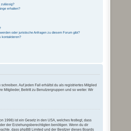
 zulässig?
hänge erhalten?
?
hwerden oder juristische Anfragen zu diesem Forum gibt?
s kontaktieren?
chreiben. Auf jeden Fall erhältst du als registriertes Mitglied
e Mitglieder, Beitritt zu Benutzergruppen und so weiter. Wir
n 1998) ist ein Gesetz in den USA, welches festlegt, dass
der der Erziehungsberechtigten benötigen. Wenn du dir
te beachte, dass phpBB Limited und der Besitzer dieses Boards