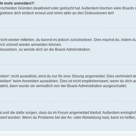
icht mehr anmelden?!
erschieden Gründen deaktiviert oder gelöscht hat. Außerdem löschen viele Boards r
triere dich einfach erneut und nimm aktiv an den Diskussionen teil!
 nicht wieder mitteilen, du kannst es jedoch zurücksetzen. Dies machst du, indem 
 dich schnell wieder anmelden können.
ückzusetzen, so wende dich an die Board-Administration.
en“ nicht auswählst, wirst du nur für eine Sitzung angemeldet. Dies verhindert 
leiben“ beim Anmelden auswählen. Dies ist nicht empfehlenswert, wenn du dich an
 steht, dann wurde sie vermutlich von der Board-Administration ausgeschaltet.
 hat und die dafür sorgen, dass du im Forum angemeldet bleibst. Außerdem ermögli
tiviert wurden. Wenn du Probleme bei der An- oder Abmeldung hast, kann es helfen