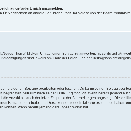
rde ich aufgefordert, mich anzumelden.
ion für Nachrichten an andere Benutzer nutzen, falls diese von der Board-Administ
„Neues Thema“ klicken. Um auf einen Beitrag zu antworten, musst du auf „Antworte
e Berechtigungen sind jeweils am Ende der Foren- und der Beitragsansicht aufgeliste
r deine eigenen Beiträge bearbeiten oder löschen. Du kannst einen Beitrag bearbe
inen begrenzten Zeitraum nach seiner Erstellung möglich. Wenn bereits jemand auf de
 die Anzahl als auch der letzte Zeitpunkt der Bearbeitungen angezeigt. Dieser Hi
en Beitrag überarbeitet hat. Diese können jedoch, falls sie es für nötig halten, ei
hen können, wenn bereits jemand darauf geantwortet hat.