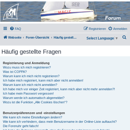
Micro Magic Forum
Deutschland
FAQ
Registrieren
Anmelden
S
Webseite
Foren-Übersicht
Häufig gestellte Fragen
Select Language
▼
u
Häufig gestellte Fragen
c
h
Registrierung und Anmeldung
e
Wozu muss ich mich registrieren?
Was ist COPPA?
Warum kann ich mich nicht registrieren?
Ich habe mich registriert, kann mich aber nicht anmelden!
Warum kann ich mich nicht anmelden?
Ich habe mich vor einiger Zeit registriert, kann mich aber nicht mehr anmelden?!
Ich habe mein Passwort vergessen!
Warum werde ich automatisch abgemeldet?
Wozu ist die Funktion „Alle Cookies löschen“?
Benutzerpräferenzen und -einstellungen
Wie kann ich meine Einstellungen ändern?
Wie kann ich verhindern, dass mein Benutzername in der Online-Liste auftaucht?
Die Forenuhr geht falsch!