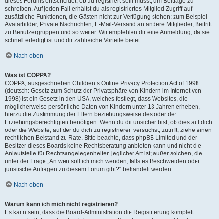
dieses Forums entscheidet, ob du registriert sein musst, um Beiträge zu
schreiben. Auf jeden Fall erhältst du als registriertes Mitglied Zugriff auf
zusätzliche Funktionen, die Gästen nicht zur Verfügung stehen: zum Beispiel
Avatarbilder, Private Nachrichten, E-Mail-Versand an andere Mitglieder, Beitritt
zu Benutzergruppen und so weiter. Wir empfehlen dir eine Anmeldung, da sie
schnell erledigt ist und dir zahlreiche Vorteile bietet.
Nach oben
Was ist COPPA?
COPPA, ausgeschrieben Children’s Online Privacy Protection Act of 1998
(deutsch: Gesetz zum Schutz der Privatsphäre von Kindern im Internet von
1998) ist ein Gesetz in den USA, welches festlegt, dass Websites, die
möglicherweise persönliche Daten von Kindern unter 13 Jahren erheben,
hierzu die Zustimmung der Eltern beziehungsweise des oder der
Erziehungsberechtigten benötigen. Wenn du dir unsicher bist, ob dies auf dich
oder die Website, auf der du dich zu registrieren versuchst, zutrifft, ziehe einen
rechtlichen Beistand zu Rate. Bitte beachte, dass phpBB Limited und der
Besitzer dieses Boards keine Rechtsberatung anbieten kann und nicht die
Anlaufstelle für Rechtsangelegenheiten jeglicher Art ist; außer solchen, die
unter der Frage „An wen soll ich mich wenden, falls es Beschwerden oder
juristische Anfragen zu diesem Forum gibt?“ behandelt werden.
Nach oben
Warum kann ich mich nicht registrieren?
Es kann sein, dass die Board-Administration die Registrierung komplett