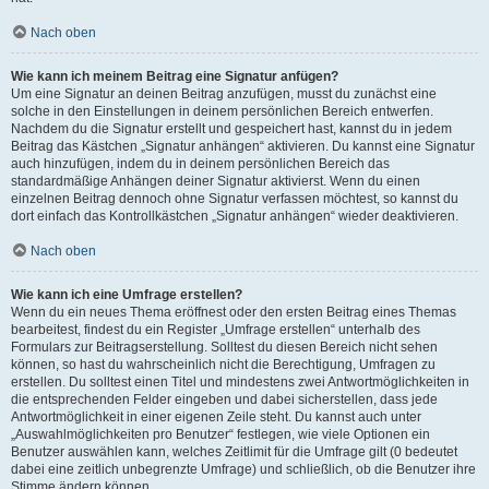
Nach oben
Wie kann ich meinem Beitrag eine Signatur anfügen?
Um eine Signatur an deinen Beitrag anzufügen, musst du zunächst eine
solche in den Einstellungen in deinem persönlichen Bereich entwerfen.
Nachdem du die Signatur erstellt und gespeichert hast, kannst du in jedem
Beitrag das Kästchen „Signatur anhängen“ aktivieren. Du kannst eine Signatur
auch hinzufügen, indem du in deinem persönlichen Bereich das
standardmäßige Anhängen deiner Signatur aktivierst. Wenn du einen
einzelnen Beitrag dennoch ohne Signatur verfassen möchtest, so kannst du
dort einfach das Kontrollkästchen „Signatur anhängen“ wieder deaktivieren.
Nach oben
Wie kann ich eine Umfrage erstellen?
Wenn du ein neues Thema eröffnest oder den ersten Beitrag eines Themas
bearbeitest, findest du ein Register „Umfrage erstellen“ unterhalb des
Formulars zur Beitragserstellung. Solltest du diesen Bereich nicht sehen
können, so hast du wahrscheinlich nicht die Berechtigung, Umfragen zu
erstellen. Du solltest einen Titel und mindestens zwei Antwortmöglichkeiten in
die entsprechenden Felder eingeben und dabei sicherstellen, dass jede
Antwortmöglichkeit in einer eigenen Zeile steht. Du kannst auch unter
„Auswahlmöglichkeiten pro Benutzer“ festlegen, wie viele Optionen ein
Benutzer auswählen kann, welches Zeitlimit für die Umfrage gilt (0 bedeutet
dabei eine zeitlich unbegrenzte Umfrage) und schließlich, ob die Benutzer ihre
Stimme ändern können.