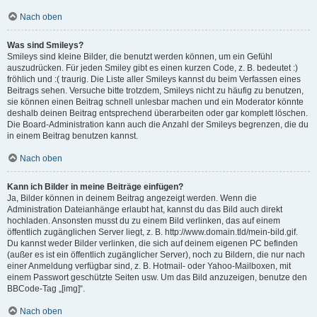
Nach oben
Was sind Smileys?
Smileys sind kleine Bilder, die benutzt werden können, um ein Gefühl
auszudrücken. Für jeden Smiley gibt es einen kurzen Code, z. B. bedeutet :)
fröhlich und :( traurig. Die Liste aller Smileys kannst du beim Verfassen eines
Beitrags sehen. Versuche bitte trotzdem, Smileys nicht zu häufig zu benutzen,
sie können einen Beitrag schnell unlesbar machen und ein Moderator könnte
deshalb deinen Beitrag entsprechend überarbeiten oder gar komplett löschen.
Die Board-Administration kann auch die Anzahl der Smileys begrenzen, die du
in einem Beitrag benutzen kannst.
Nach oben
Kann ich Bilder in meine Beiträge einfügen?
Ja, Bilder können in deinem Beitrag angezeigt werden. Wenn die
Administration Dateianhänge erlaubt hat, kannst du das Bild auch direkt
hochladen. Ansonsten musst du zu einem Bild verlinken, das auf einem
öffentlich zugänglichen Server liegt, z. B. http://www.domain.tld/mein-bild.gif.
Du kannst weder Bilder verlinken, die sich auf deinem eigenen PC befinden
(außer es ist ein öffentlich zugänglicher Server), noch zu Bildern, die nur nach
einer Anmeldung verfügbar sind, z. B. Hotmail- oder Yahoo-Mailboxen, mit
einem Passwort geschützte Seiten usw. Um das Bild anzuzeigen, benutze den
BBCode-Tag „[img]“.
Nach oben