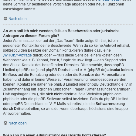
deine Stimme für bestehende Vorschläge abgeben oder neue Funktionen
vorschlagen kannst.
Nach oben
An wen soll ich mich wenden, falls es Beschwerden oder juristische
Anfragen zu diesem Forum gibt?
Jeder Administrator, der auf der „Das Team“-Seite aufgeführt ist, ist ein
geeigneter Kontakt für deine Beschwerde. Wenn du so keine Antwort erhältst,
solltest du den Besitzer der Domain kontaktieren (führe dazu eine
„WHOIS“-Abfrage
durch) oder — falls diese Seite bei einem kostenlosen
Webhoster wie z. B. Yahoo!, free.fr, funpic.de usw. liegt — den Support oder
den Abuse-Kontakt des betreffenden Dienstes. Bitte beachte, dass phpBB
Limited (phpBB.com) und phpBB Deutschland e. V. (phpBB.de)
absolut keinen
Einfluss
auf die Benutzung oder den oder die Benutzer der Forensoftware
haben und dafür in keiner Weise zur Verantwortung herangezogen werden
können. Kontaktiere daher nie phpBB Limited oder phpBB Deutschland e. V. in
Zusammenhang mit jeglichen juristischen Fragen (Unterlassungserklärungen,
Haftungsfragen usw.), die
sich nicht direkt
auf die Websiten phpbb.com,
phpbb.de oder die phpBB-Software selbst beziehen. Falls du phpBB Limited
oder phpBB Deutschland e. V. E-Mails schreibst, die die
Softwarenutzung
durch Dritte
betreffen, so wirst du, wenn überhaupt, höchstens eine knappe
Antwort erhalten.
Nach oben
Wie kann ich einen Administrator des Boards kontaktieren?