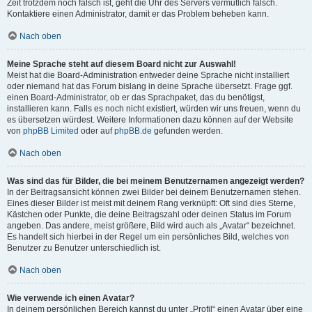
Zeit trotzdem noch falsch ist, geht die Uhr des Servers vermutlich falsch.
Kontaktiere einen Administrator, damit er das Problem beheben kann.
Nach oben
Meine Sprache steht auf diesem Board nicht zur Auswahl!
Meist hat die Board-Administration entweder deine Sprache nicht installiert
oder niemand hat das Forum bislang in deine Sprache übersetzt. Frage ggf.
einen Board-Administrator, ob er das Sprachpaket, das du benötigst,
installieren kann. Falls es noch nicht existiert, würden wir uns freuen, wenn du
es übersetzen würdest. Weitere Informationen dazu können auf der Website
von
phpBB Limited
oder auf
phpBB.de
gefunden werden.
Nach oben
Was sind das für Bilder, die bei meinem Benutzernamen angezeigt werden?
In der Beitragsansicht können zwei Bilder bei deinem Benutzernamen stehen.
Eines dieser Bilder ist meist mit deinem Rang verknüpft: Oft sind dies Sterne,
Kästchen oder Punkte, die deine Beitragszahl oder deinen Status im Forum
angeben. Das andere, meist größere, Bild wird auch als „Avatar“ bezeichnet.
Es handelt sich hierbei in der Regel um ein persönliches Bild, welches von
Benutzer zu Benutzer unterschiedlich ist.
Nach oben
Wie verwende ich einen Avatar?
In deinem persönlichen Bereich kannst du unter „Profil“ einen Avatar über eine