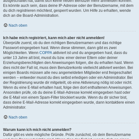
ausgeschaltet hat, damit sich keine neuen Benutzer mehr anmelden können.
Es könnte auch sein, dass deine IP-Adresse oder der Benutzername, mit dem
du dich registrieren möchtest, gesperrt wurden. Um Hilfe zu erhalten, wende
dich an die Board-Administration.
Nach oben
Ich habe mich registriert, kann mich aber nicht anmelden!
Überprüfe zuerst, ob du den richtigen Benutzernamen und das richtige
Passwort eingegeben hast. Wenn diese stimmen, dann gibt es zwei
Möglichkeiten. Wenn
COPPA
aktiviert ist und du angegeben hast, dass du
unter 13 Jahre alt bist, musst du bzw. einer deiner Eltern oder deiner
Erziehungsberechtigten den Anweisungen folgen, die du erhalten hast. Wenn
dies nicht der Fall ist, muss dein Benutzerkonto vielleicht aktiviert werden. Bei
einigen Boards müssen alle neu angemeldeten Mitglieder erst freigeschaltet
werden – entweder musst du dies selbst erledigen oder ein Administrator. Bei
der Registrierung wurde dir mitgeteilt, ob eine Aktivierung nötig ist oder nicht.
Wenn du eine E-Mail erhalten hast, folge den dort enthaltenen Anweisungen.
Ansonsten prüfe, ob du deine E-Mail-Adresse korrekt eingegeben hast oder
die E-Mail von einem Spam-Filter blockiert wurde. Wenn du dir sicher bist,
dass deine E-Mail-Adresse korrekt eingegeben wurde, dann kontaktiere einen
Administrator.
Nach oben
Warum kann ich mich nicht anmelden?
Dafür gibt es viele mögliche Gründe. Prüfe zunächst, ob dein Benutzername