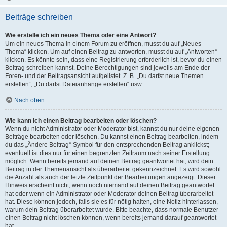
Beiträge schreiben
Wie erstelle ich ein neues Thema oder eine Antwort?
Um ein neues Thema in einem Forum zu eröffnen, musst du auf „Neues
Thema“ klicken. Um auf einen Beitrag zu antworten, musst du auf „Antworten“
klicken. Es könnte sein, dass eine Registrierung erforderlich ist, bevor du einen
Beitrag schreiben kannst. Deine Berechtigungen sind jeweils am Ende der
Foren- und der Beitragsansicht aufgelistet. Z. B. „Du darfst neue Themen
erstellen“, „Du darfst Dateianhänge erstellen“ usw.
Nach oben
Wie kann ich einen Beitrag bearbeiten oder löschen?
Wenn du nicht Administrator oder Moderator bist, kannst du nur deine eigenen
Beiträge bearbeiten oder löschen. Du kannst einen Beitrag bearbeiten, indem
du das „Ändere Beitrag“-Symbol für den entsprechenden Beitrag anklickst;
eventuell ist dies nur für einen begrenzten Zeitraum nach seiner Erstellung
möglich. Wenn bereits jemand auf deinen Beitrag geantwortet hat, wird dein
Beitrag in der Themenansicht als überarbeitet gekennzeichnet. Es wird sowohl
die Anzahl als auch der letzte Zeitpunkt der Bearbeitungen angezeigt. Dieser
Hinweis erscheint nicht, wenn noch niemand auf deinen Beitrag geantwortet
hat oder wenn ein Administrator oder Moderator deinen Beitrag überarbeitet
hat. Diese können jedoch, falls sie es für nötig halten, eine Notiz hinterlassen,
warum dein Beitrag überarbeitet wurde. Bitte beachte, dass normale Benutzer
einen Beitrag nicht löschen können, wenn bereits jemand darauf geantwortet
hat.