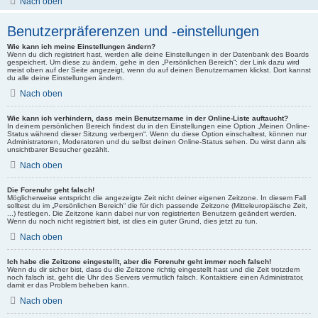
Nach oben
Benutzerpräferenzen und -einstellungen
Wie kann ich meine Einstellungen ändern?
Wenn du dich registriert hast, werden alle deine Einstellungen in der Datenbank des Boards
gespeichert. Um diese zu ändern, gehe in den „Persönlichen Bereich“; der Link dazu wird
meist oben auf der Seite angezeigt, wenn du auf deinen Benutzernamen klickst. Dort kannst
du alle deine Einstellungen ändern.
Nach oben
Wie kann ich verhindern, dass mein Benutzername in der Online-Liste auftaucht?
In deinem persönlichen Bereich findest du in den Einstellungen eine Option „Meinen Online-
Status während dieser Sitzung verbergen“. Wenn du diese Option einschaltest, können nur
Administratoren, Moderatoren und du selbst deinen Online-Status sehen. Du wirst dann als
unsichtbarer Besucher gezählt.
Nach oben
Die Forenuhr geht falsch!
Möglicherweise entspricht die angezeigte Zeit nicht deiner eigenen Zeitzone. In diesem Fall
solltest du im „Persönlichen Bereich“ die für dich passende Zeitzone (Mitteleuropäische Zeit,
...) festlegen. Die Zeitzone kann dabei nur von registrierten Benutzern geändert werden.
Wenn du noch nicht registriert bist, ist dies ein guter Grund, dies jetzt zu tun.
Nach oben
Ich habe die Zeitzone eingestellt, aber die Forenuhr geht immer noch falsch!
Wenn du dir sicher bist, dass du die Zeitzone richtig eingestellt hast und die Zeit trotzdem
noch falsch ist, geht die Uhr des Servers vermutlich falsch. Kontaktiere einen Administrator,
damit er das Problem beheben kann.
Nach oben