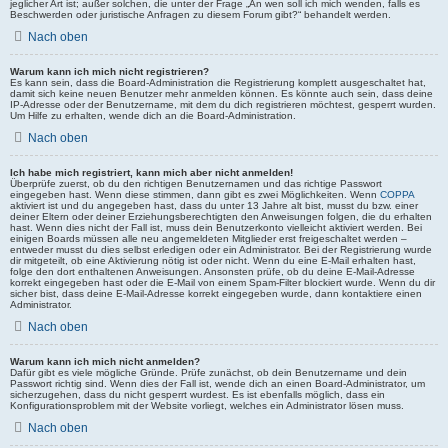
jeglicher Art ist; außer solchen, die unter der Frage „An wen soll ich mich wenden, falls es
Beschwerden oder juristische Anfragen zu diesem Forum gibt?“ behandelt werden.
Nach oben
Warum kann ich mich nicht registrieren?
Es kann sein, dass die Board-Administration die Registrierung komplett ausgeschaltet hat,
damit sich keine neuen Benutzer mehr anmelden können. Es könnte auch sein, dass deine
IP-Adresse oder der Benutzername, mit dem du dich registrieren möchtest, gesperrt wurden.
Um Hilfe zu erhalten, wende dich an die Board-Administration.
Nach oben
Ich habe mich registriert, kann mich aber nicht anmelden!
Überprüfe zuerst, ob du den richtigen Benutzernamen und das richtige Passwort
eingegeben hast. Wenn diese stimmen, dann gibt es zwei Möglichkeiten. Wenn
COPPA
aktiviert ist und du angegeben hast, dass du unter 13 Jahre alt bist, musst du bzw. einer
deiner Eltern oder deiner Erziehungsberechtigten den Anweisungen folgen, die du erhalten
hast. Wenn dies nicht der Fall ist, muss dein Benutzerkonto vielleicht aktiviert werden. Bei
einigen Boards müssen alle neu angemeldeten Mitglieder erst freigeschaltet werden –
entweder musst du dies selbst erledigen oder ein Administrator. Bei der Registrierung wurde
dir mitgeteilt, ob eine Aktivierung nötig ist oder nicht. Wenn du eine E-Mail erhalten hast,
folge den dort enthaltenen Anweisungen. Ansonsten prüfe, ob du deine E-Mail-Adresse
korrekt eingegeben hast oder die E-Mail von einem Spam-Filter blockiert wurde. Wenn du dir
sicher bist, dass deine E-Mail-Adresse korrekt eingegeben wurde, dann kontaktiere einen
Administrator.
Nach oben
Warum kann ich mich nicht anmelden?
Dafür gibt es viele mögliche Gründe. Prüfe zunächst, ob dein Benutzername und dein
Passwort richtig sind. Wenn dies der Fall ist, wende dich an einen Board-Administrator, um
sicherzugehen, dass du nicht gesperrt wurdest. Es ist ebenfalls möglich, dass ein
Konfigurationsproblem mit der Website vorliegt, welches ein Administrator lösen muss.
Nach oben