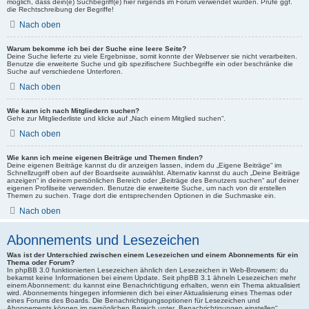
möglich, dass dein(e) Suchbegriff(e) hier nirgends im Forum verwendet wurden. Prüfe ggf.
die Rechtschreibung der Begriffe!
Nach oben
Warum bekomme ich bei der Suche eine leere Seite?
Deine Suche lieferte zu viele Ergebnisse, somit konnte der Webserver sie nicht verarbeiten.
Benutze die erweiterte Suche und gib spezifischere Suchbegriffe ein oder beschränke die
Suche auf verschiedene Unterforen.
Nach oben
Wie kann ich nach Mitgliedern suchen?
Gehe zur Mitgliederliste und klicke auf „Nach einem Mitglied suchen“.
Nach oben
Wie kann ich meine eigenen Beiträge und Themen finden?
Deine eigenen Beiträge kannst du dir anzeigen lassen, indem du „Eigene Beiträge“ im
Schnellzugriff oben auf der Boardseite auswählst. Alternativ kannst du auch „Deine Beiträge
anzeigen“ in deinem persönlichen Bereich oder „Beiträge des Benutzers suchen“ auf deiner
eigenen Profilseite verwenden. Benutze die erweiterte Suche, um nach von dir erstellen
Themen zu suchen. Trage dort die entsprechenden Optionen in die Suchmaske ein.
Nach oben
Abonnements und Lesezeichen
Was ist der Unterschied zwischen einem Lesezeichen und einem Abonnements für ein
Thema oder Forum?
In phpBB 3.0 funktionierten Lesezeichen ähnlich den Lesezeichen in Web-Browsern: du
bekamst keine Informationen bei einem Update. Seit phpBB 3.1 ähneln Lesezeichen mehr
einem Abonnement: du kannst eine Benachrichtigung erhalten, wenn ein Thema aktualisiert
wird. Abonnements hingegen informieren dich bei einer Aktualisierung eines Themas oder
eines Forums des Boards. Die Benachrichtigungsoptionen für Lesezeichen und
Abonnements können im persönlichen Bereich unter „Benachrichtigungen einstellen“