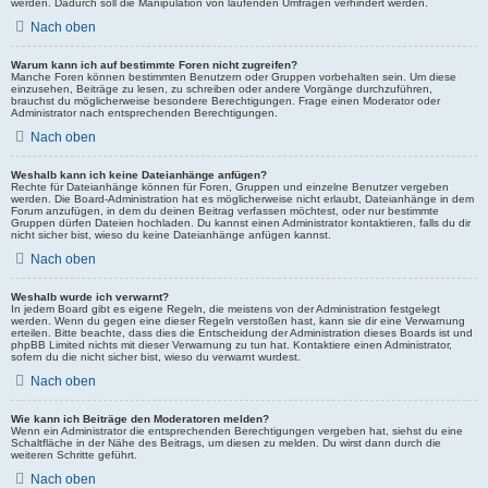
werden. Dadurch soll die Manipulation von laufenden Umfragen verhindert werden.
Nach oben
Warum kann ich auf bestimmte Foren nicht zugreifen?
Manche Foren können bestimmten Benutzern oder Gruppen vorbehalten sein. Um diese
einzusehen, Beiträge zu lesen, zu schreiben oder andere Vorgänge durchzuführen,
brauchst du möglicherweise besondere Berechtigungen. Frage einen Moderator oder
Administrator nach entsprechenden Berechtigungen.
Nach oben
Weshalb kann ich keine Dateianhänge anfügen?
Rechte für Dateianhänge können für Foren, Gruppen und einzelne Benutzer vergeben
werden. Die Board-Administration hat es möglicherweise nicht erlaubt, Dateianhänge in dem
Forum anzufügen, in dem du deinen Beitrag verfassen möchtest, oder nur bestimmte
Gruppen dürfen Dateien hochladen. Du kannst einen Administrator kontaktieren, falls du dir
nicht sicher bist, wieso du keine Dateianhänge anfügen kannst.
Nach oben
Weshalb wurde ich verwarnt?
In jedem Board gibt es eigene Regeln, die meistens von der Administration festgelegt
werden. Wenn du gegen eine dieser Regeln verstoßen hast, kann sie dir eine Verwarnung
erteilen. Bitte beachte, dass dies die Entscheidung der Administration dieses Boards ist und
phpBB Limited nichts mit dieser Verwarnung zu tun hat. Kontaktiere einen Administrator,
sofern du die nicht sicher bist, wieso du verwarnt wurdest.
Nach oben
Wie kann ich Beiträge den Moderatoren melden?
Wenn ein Administrator die entsprechenden Berechtigungen vergeben hat, siehst du eine
Schaltfläche in der Nähe des Beitrags, um diesen zu melden. Du wirst dann durch die
weiteren Schritte geführt.
Nach oben