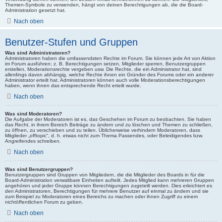
Themen-Symbole zu verwenden, hängt von deinen Berechtigungen ab, die die Board-
Administration gesetzt hat.
Nach oben
Benutzer-Stufen und Gruppen
Was sind Administratoren?
Administratoren haben die umfassendsten Rechte im Forum. Sie können jede Art von Aktion
im Forum ausführen; z. B. Berechtigungen setzen, Mitglieder sperren, Benutzergruppen
erstellen, Moderationsrechte vergeben usw. Die Rechte, die ein Administrator hat, sind
allerdings davon abhängig, welche Rechte ihnen ein Gründer des Forums oder ein anderer
Administrator erteilt hat. Administratoren können auch volle Moderationsberechtigungen
haben, wenn ihnen das entsprechende Recht erteilt wurde.
Nach oben
Was sind Moderatoren?
Die Aufgabe der Moderatoren ist es, das Geschehen im Forum zu beobachten. Sie haben
das Recht, in ihrem Bereich Beiträge zu ändern und zu löschen und Themen zu schließen,
zu öffnen, zu verschieben und zu teilen. Üblicherweise verhindern Moderatoren, dass
Mitglieder „offtopic“, d. h. etwas nicht zum Thema Passendes, oder Beleidigendes bzw.
Angreifendes schreiben.
Nach oben
Was sind Benutzergruppen?
Benutzergruppen sind Gruppen von Mitgliedern, die die Mitglieder des Boards in für die
Board-Administration verwaltbare Einheiten aufteilt. Jedes Mitglied kann mehreren Gruppen
angehören und jeder Gruppe können Berechtigungen zugeteilt werden. Dies erleichtert es
den Administratoren, Berechtigungen für mehrere Benutzer auf einmal zu ändern und sie
zum Beispiel zu Moderatoren eines Bereichs zu machen oder ihnen Zugriff zu einem
nichtöffentlichen Forum zu geben.
Nach oben