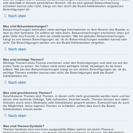
und ebenfalls in deinem persönlichen Bereich. Ob du eine globale Bekanntmachung
schreiben kannst oder nicht, hängt von den durch die Board-Administration vergebenen
Berechtigungen ab.
Nach oben
Was sind Bekanntmachungen?
Bekanntmachungen beinhalten meist wichtige Informationen zu dem Bereich des Boards, in
dem du dich befindest. Du solltest sie stets lesen. Bekanntmachungen erscheinen oben auf
jeder Seite des Forums, in dem sie erstellt wurden. Wie bei globalen Bekanntmachungen
hängt es von deinen Berechtigungen ab, ob du Bekanntmachungen erstellen kannst oder
nicht. Die Berechtigungen werden von der Board-Administration vergeben.
Nach oben
Was sind wichtige Themen?
Wichtige Themen eines Forums erscheinen unter den Ankündigungen und sind nur auf der
ersten Seite zu sehen. Sie haben meist einen wichtigen Inhalt, weswegen du sie lesen
solltest. Wie bei den Bekanntmachungen hängt es von deinen Berechtigungen ab, ob du
wichtige Themen erstellen kannst oder nicht; die Berechtigungen stellt die Board-
Administration ein.
Nach oben
Was sind geschlossene Themen?
Geschlossene Themen sind Themen, in denen nicht mehr geantwortet werden kann und bei
denen eine laufende Umfrage, falls vorhanden, beendet wurde. Themen können aus vielen
Gründen durch einen Moderator oder Administrator gesperrt werden. Eventuell hast du auch
die Möglichkeit, deine eigenen Themen zu schließen, sofern dies durch die Board-
Administration erlaubt wurde.
Nach oben
Was sind Themen-Symbole?
Themen-Symbole sind vom Autor ausgewählte Bilder, welche mit einem Thema in
Verbindung stehen können, um dessen Inhalt kennzeichnen zu können. Die Möglichkeit,