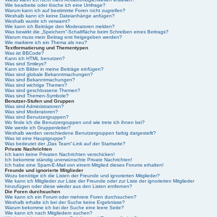
Wie bearbeite oder lösche ich eine Umfrage?
Warum kann ich auf bestimmte Foren nicht zugreifen?
Weshalb kann ich keine Dateianhänge anfügen?
Weshalb wurde ich verwarnt?
Wie kann ich Beiträge den Moderatoren melden?
Was bewirkt die „Speichern“-Schaltfläche beim Schreiben eines Beitrags?
Warum muss mein Beitrag erst freigegeben werden?
Wie markiere ich ein Thema als neu?
Textformatierung und Thementypen
Was ist BBCode?
Kann ich HTML benutzen?
Was sind Smileys?
Kann ich Bilder in meine Beiträge einfügen?
Was sind globale Bekanntmachungen?
Was sind Bekanntmachungen?
Was sind wichtige Themen?
Was sind geschlossene Themen?
Was sind Themen-Symbole?
Benutzer-Stufen und Gruppen
Was sind Administratoren?
Was sind Moderatoren?
Was sind Benutzergruppen?
Wo finde ich die Benutzergruppen und wie trete ich ihnen bei?
Wie werde ich Gruppenleiter?
Weshalb werden verschiedene Benutzergruppen farbig dargestellt?
Was ist eine Hauptgruppe?
Was bedeutet der „Das Team“-Link auf der Startseite?
Private Nachrichten
Ich kann keine Privaten Nachrichten verschicken!
Ich bekomme ständig unerwünschte Private Nachrichten!
Ich habe eine Spam-E-Mail von einem Mitglied dieses Forums erhalten!
Freunde und ignorierte Mitglieder
Wozu benötige ich die Listen der Freunde und ignorierten Mitglieder?
Wie kann ich Mitglieder zur Liste der Freunde oder zur Liste der ignorierten Mitglieder
hinzufügen oder diese wieder aus den Listen entfernen?
Die Foren durchsuchen
Wie kann ich ein Forum oder mehrere Foren durchsuchen?
Weshalb erhalte ich bei der Suche keine Ergebnisse?
Warum bekomme ich bei der Suche eine leere Seite?
Wie kann ich nach Mitgliedern suchen?