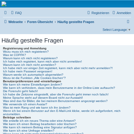
Micro Magic Forum
FAQ
Registrieren
Anmelden
Deutschland
S
Webseite
Foren-Übersicht
Häufig gestellte Fragen
u
Select Language
▼
c
Häufig gestellte Fragen
h
Registrierung und Anmeldung
e
Wozu muss ich mich registrieren?
Was ist COPPA?
Warum kann ich mich nicht registrieren?
Ich habe mich registriert, kann mich aber nicht anmelden!
Warum kann ich mich nicht anmelden?
Ich habe mich vor einiger Zeit registriert, kann mich aber nicht mehr anmelden?!
Ich habe mein Passwort vergessen!
Warum werde ich automatisch abgemeldet?
Wozu ist die Funktion „Alle Cookies löschen“?
Benutzerpräferenzen und -einstellungen
Wie kann ich meine Einstellungen ändern?
Wie kann ich verhindern, dass mein Benutzername in der Online-Liste auftaucht?
Die Forenuhr geht falsch!
Ich habe die Zeitzone eingestellt, aber die Forenuhr geht immer noch falsch!
Meine Sprache steht auf diesem Board nicht zur Auswahl!
Was sind das für Bilder, die bei meinem Benutzernamen angezeigt werden?
Wie verwende ich einen Avatar?
Was ist mein Rang und wie kann ich ihn ändern?
Wenn ich bei einem Benutzer auf den E-Mail-Link klicke, werde ich aufgefordert, mich
anzumelden.
Beiträge schreiben
Wie erstelle ich ein neues Thema oder eine Antwort?
Wie kann ich einen Beitrag bearbeiten oder löschen?
Wie kann ich meinem Beitrag eine Signatur anfügen?
Wie kann ich eine Umfrage erstellen?
Wieso kann ich nicht mehr Antwortmöglichkeiten erstellen?