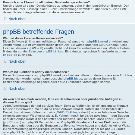
Kann ich eine Übersicht all meiner Dateianhänge erhalten?
Um eine Liste all deiner Dateianhänge zu erhalten, gehe in den persönlichen Bereich. Dort
findest du unter „Einstieg“ einen Punkt „Dateianhänge verwalten“, über den du eine Liste
deiner Dateianhänge erhalten und diese verwalten kannst.
Nach oben
phpBB betreffende Fragen
Wer hat diese Forensoftware entwickelt?
Diese Software (in ihrer unmodifizierten Fassung) wurde von
phpBB Limited
entwickelt und
veröffentlicht. Sie ist urheberrechtlich geschützt. Sie wurde unter der GNU General Public
License, Version 2 (GPL-2.0) veröffentlicht und kann frei vertrieben werden. Weitere Details
findest du
auf der Seite von phpBB Limited
. Eine deutschsprachige Anlaufstelle ist unter
phpBB.de
zu finden.
Nach oben
Warum ist Funktion x oder y nicht enthalten?
Diese Software wurde von phpBB Limited geschrieben. Wenn du denkst, dass eine Funktion
implementiert werden sollte, dann besuche
phpBB Ideas
, wo du deine Stimme für
bestehende Vorschläge abgeben oder neue Funktionen vorschlagen kannst.
Nach oben
An wen soll ich mich wenden, falls es Beschwerden oder juristische Anfragen zu
diesem Forum gibt?
Jeder Administrator, der auf der „Das Team“-Seite aufgeführt ist, ist ein geeigneter Kontakt
für deine Beschwerde. Wenn du so keine Antwort erhältst, solltest du den Besitzer der
Domain kontaktieren (führe dazu eine
„WHOIS“-Abfrage
durch) oder — falls diese Seite bei
einem kostenlosen Webhoster wie z. B. Yahoo!, free.fr, funpic.de usw. liegt — den Support
oder den Abuse-Kontakt des betreffenden Dienstes. Bitte beachte, dass phpBB Limited
(phpBB.com) und phpBB Deutschland e. V. (phpBB.de)
absolut keinen Einfluss
auf die
Benutzung oder den oder die Benutzer der Forensoftware haben und dafür in keiner Weise
zur Verantwortung herangezogen werden können. Kontaktiere daher nie phpBB Limited
oder phpBB Deutschland e. V. in Zusammenhang mit jeglichen juristischen Fragen