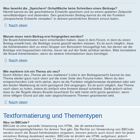
Was bewirkt die „Speichern“-Schaltfläche beim Schreiben eines Beitrags?
Hiermit kannst du die geschriebene Entwürfe speichern und zu einem späteren Zeitpunkt
vervollständigen und absenden. Den gesicherten Beitrag kannst du mit der Funktion
„Gespeicherte Entwürfe verwalten“ in deinem persönlichen Bereich erneut laden.
Nach oben
Warum muss mein Beitrag erst freigegeben werden?
Die Board-Administration kann entschieden haben, dass in dem Forum, in dem du einen
Beitrag erstellt hast, die Beiträge zuerst geprüft werden müssen. Es ist auch möglich, dass
die Administration dich zu einer Gruppe von Benutzern hinzugefügt hat, bei denen sie die
Beiträge erst begutachten möchte, bevor sie auf der Seite sichtbar werden. Bitte kontaktiere
die Board-Administration, wenn du weitere Informationen dazu benötigst.
Nach oben
Wie markiere ich ein Thema als neu?
Durch Klicken des „Thema als neu markieren“-Links in der Beitragsansicht kannst du das
Thema wieder ganz nach oben auf die erste Seite des Forums holen. Wenn du den
entsprechenden Link nicht siehst, dann ist die Funktion möglicherweise deaktiviert oder seit
der letzten Markierung ist nicht genügend Zeit vergangen. Es ist auch möglich, das Thema
nach oben zu holen, indem du einfach eine Antwort darauf schreibst. Stelle jedoch sicher,
dass du die Regeln dieses Boards beachtest! Es wird meist nicht gerne gesehen, wenn
ohne triftigen Grund auf alte oder abgeschlossene Themen geantwortet wird.
Nach oben
Textformatierung und Thementypen
Was ist BBCode?
BBCode ist eine spezielle Umsetzung von HTML, die dir weitreichende
Formatierungsmöglichkeiten für deinen Text gibt. Die Rechte zur Verwendung von BBCode
werden durch die Board-Administration vergeben, können jedoch auch durch dich für jeden
einzelnen Beitrag deaktiviert werden. BBCode ist ähnlich wie HTML aufgebaut, jedoch
werden Tags von eckigen („[“ und „]“) statt spitzen („<“ und „>“) Klammern eingeschlossen.