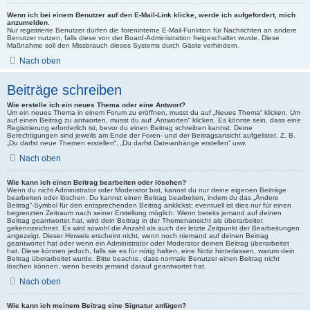
Wenn ich bei einem Benutzer auf den E-Mail-Link klicke, werde ich aufgefordert, mich
anzumelden.
Nur registrierte Benutzer dürfen die foreninterne E-Mail-Funktion für Nachrichten an andere
Benutzer nutzen, falls diese von der Board-Administration freigeschaltet wurde. Diese
Maßnahme soll den Missbrauch dieses Systems durch Gäste verhindern.
Nach oben
Beiträge schreiben
Wie erstelle ich ein neues Thema oder eine Antwort?
Um ein neues Thema in einem Forum zu eröffnen, musst du auf „Neues Thema“ klicken. Um
auf einen Beitrag zu antworten, musst du auf „Antworten“ klicken. Es könnte sein, dass eine
Registrierung erforderlich ist, bevor du einen Beitrag schreiben kannst. Deine
Berechtigungen sind jeweils am Ende der Foren- und der Beitragsansicht aufgelistet. Z. B.
„Du darfst neue Themen erstellen“, „Du darfst Dateianhänge erstellen“ usw.
Nach oben
Wie kann ich einen Beitrag bearbeiten oder löschen?
Wenn du nicht Administrator oder Moderator bist, kannst du nur deine eigenen Beiträge
bearbeiten oder löschen. Du kannst einen Beitrag bearbeiten, indem du das „Ändere
Beitrag“-Symbol für den entsprechenden Beitrag anklickst; eventuell ist dies nur für einen
begrenzten Zeitraum nach seiner Erstellung möglich. Wenn bereits jemand auf deinen
Beitrag geantwortet hat, wird dein Beitrag in der Themenansicht als überarbeitet
gekennzeichnet. Es wird sowohl die Anzahl als auch der letzte Zeitpunkt der Bearbeitungen
angezeigt. Dieser Hinweis erscheint nicht, wenn noch niemand auf deinen Beitrag
geantwortet hat oder wenn ein Administrator oder Moderator deinen Beitrag überarbeitet
hat. Diese können jedoch, falls sie es für nötig halten, eine Notiz hinterlassen, warum dein
Beitrag überarbeitet wurde. Bitte beachte, dass normale Benutzer einen Beitrag nicht
löschen können, wenn bereits jemand darauf geantwortet hat.
Nach oben
Wie kann ich meinem Beitrag eine Signatur anfügen?