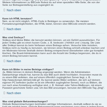
Weitere Informationen zu BBCode findest du auf einer speziellen Hilfe-Seite, die von der
Seite zur Beitragserstellung aus zugänglich ist.
Nach oben
Kann ich HTML benutzen?
Nein, es ist nicht möglich, HTML-Code in Beiträgen zu verwenden. Die meisten
Formatierungsmöglichkeiten, die HTML bietet, können über BBCode erreicht werden.
Nach oben
Was sind Smileys?
Smileys sind kleine Bilder, die benutzt werden können, um ein Gefühl auszudrücken. Für
jeden Smiley gibt es einen kurzen Code, z. B. bedeutet :) fröhlich und :( traurig. Die Liste
aller Smileys kannst du beim Verfassen eines Beitrags sehen. Versuche bitte trotzdem,
Smileys nicht zu häufig zu benutzen, sie können einen Beitrag schnell unlesbar machen und
ein Moderator könnte deshalb deinen Beitrag entsprechend überarbeiten oder gar komplett
löschen. Die Board-Administration kann auch die Anzahl der Smileys begrenzen, die du in
einem Beitrag benutzen kannst.
Nach oben
Kann ich Bilder in meine Beiträge einfügen?
Ja, Bilder können in deinem Beitrag angezeigt werden. Wenn die Administration
Dateianhänge erlaubt hat, kannst du das Bild auch direkt hochladen. Ansonsten musst du
zu einem Bild verlinken, das auf einem öffentlich zugänglichen Server liegt, z. B.
http://www.domain.tld/mein-bild.gif. Du kannst weder Bilder verlinken, die sich auf deinem
eigenen PC befinden (außer es ist ein öffentlich zugänglicher Server), noch zu Bildern, die
nur nach einer Anmeldung verfügbar sind, z. B. Hotmail- oder Yahoo-Mailboxen, mit einem
Passwort geschützte Seiten usw. Um das Bild anzuzeigen, benutze den BBCode-Tag „[img]“.
Nach oben
Was sind globale Bekanntmachungen?
Globale Bekanntmachungen beinhalten wichtige Informationen, deshalb solltest du sie so
bald wie möglich lesen. Globale Bekanntmachungen erscheinen ganz oben in jedem Forum