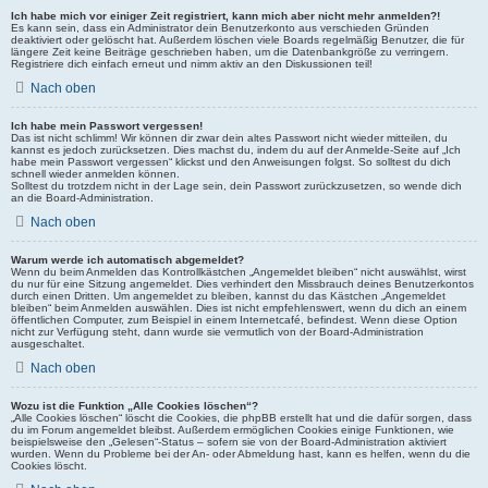
Ich habe mich vor einiger Zeit registriert, kann mich aber nicht mehr anmelden?!
Es kann sein, dass ein Administrator dein Benutzerkonto aus verschieden Gründen
deaktiviert oder gelöscht hat. Außerdem löschen viele Boards regelmäßig Benutzer, die für
längere Zeit keine Beiträge geschrieben haben, um die Datenbankgröße zu verringern.
Registriere dich einfach erneut und nimm aktiv an den Diskussionen teil!
Nach oben
Ich habe mein Passwort vergessen!
Das ist nicht schlimm! Wir können dir zwar dein altes Passwort nicht wieder mitteilen, du
kannst es jedoch zurücksetzen. Dies machst du, indem du auf der Anmelde-Seite auf „Ich
habe mein Passwort vergessen“ klickst und den Anweisungen folgst. So solltest du dich
schnell wieder anmelden können.
Solltest du trotzdem nicht in der Lage sein, dein Passwort zurückzusetzen, so wende dich
an die Board-Administration.
Nach oben
Warum werde ich automatisch abgemeldet?
Wenn du beim Anmelden das Kontrollkästchen „Angemeldet bleiben“ nicht auswählst, wirst
du nur für eine Sitzung angemeldet. Dies verhindert den Missbrauch deines Benutzerkontos
durch einen Dritten. Um angemeldet zu bleiben, kannst du das Kästchen „Angemeldet
bleiben“ beim Anmelden auswählen. Dies ist nicht empfehlenswert, wenn du dich an einem
öffentlichen Computer, zum Beispiel in einem Internetcafé, befindest. Wenn diese Option
nicht zur Verfügung steht, dann wurde sie vermutlich von der Board-Administration
ausgeschaltet.
Nach oben
Wozu ist die Funktion „Alle Cookies löschen“?
„Alle Cookies löschen“ löscht die Cookies, die phpBB erstellt hat und die dafür sorgen, dass
du im Forum angemeldet bleibst. Außerdem ermöglichen Cookies einige Funktionen, wie
beispielsweise den „Gelesen“-Status – sofern sie von der Board-Administration aktiviert
wurden. Wenn du Probleme bei der An- oder Abmeldung hast, kann es helfen, wenn du die
Cookies löscht.