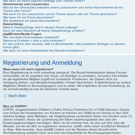
Wie kann ich meine eigenen Beiträge und Themen finden?
Abonnements und Lesezeichen
Was ist der Unterschied zwischen einem Lesezeichen und einem Abonnements für ein
Thema oder Forum?
Wie kann ich ein Lesezeichen auf ein Thema setzen oder ein Thema abonnieren?
Wie kann ich ein Forum abonnieren?
Wie deaktiviere ich meine Abonnements?
Dateianhänge
Welche Dateianhänge sind in diesem Forum zulässig?
Kann ich eine Übersicht all meiner Dateianhänge erhalten?
phpBB betreffende Fragen
Wer hat diese Forensoftware entwickelt?
Warum ist Funktion x oder y nicht enthalten?
An wen soll ich mich wenden, falls es Beschwerden oder juristische Anfragen zu diesem
Forum gibt?
Wie kann ich einen Administrator des Boards kontaktieren?
Registrierung und Anmeldung
Wozu muss ich mich registrieren?
Eine Registrierung ist nicht unbedingt zwingend. Die Board-Administration dieses Forums
entscheidet, ob du registriert sein musst, um Beiträge zu schreiben. Auf jeden Fall erhältst
du als registriertes Mitglied Zugriff auf zusätzliche Funktionen, die Gästen nicht zur
Verfügung stehen: zum Beispiel Avatarbilder, Private Nachrichten, E-Mail-Versand an andere
Mitglieder, Beitritt zu Benutzergruppen und so weiter. Wir empfehlen dir eine Anmeldung, da
sie schnell erledigt ist und dir zahlreiche Vorteile bietet.
Nach oben
Was ist COPPA?
COPPA, ausgeschrieben Children’s Online Privacy Protection Act of 1998 (deutsch: Gesetz
zum Schutz der Privatsphäre von Kindern im Internet von 1998) ist ein Gesetz in den USA,
welches festlegt, dass Websites, die möglicherweise persönliche Daten von Kindern unter 13
Jahren erheben, hierzu die Zustimmung der Eltern beziehungsweise des oder der
Erziehungsberechtigten benötigen. Wenn du dir unsicher bist, ob dies auf dich oder die
Website, auf der du dich zu registrieren versuchst, zutrifft, ziehe einen rechtlichen Beistand
zu Rate. Bitte beachte, dass phpBB Limited und der Besitzer dieses Boards keine
Rechtsberatung anbieten kann und nicht die Anlaufstelle für Rechtsangelegenheiten