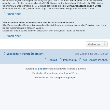
(Unterlassungserklärungen, Haftungsfragen usw.), die
sich nicht direkt
auf die Websiten
phpbb.com, phpbb.de oder die phpBB-Software selbst beziehen. Falls du phpBB Limited
oder phpBB Deutschland e. V. E-Mails schreibst, die die
Softwarenutzung durch Dritte
betreffen, so wirst du, wenn überhaupt, höchstens eine knappe Antwort erhalten.
Nach oben
Wie kann ich einen Administrator des Boards kontaktieren?
Alle Benutzer des Boards können das Kontaktformular nutzen, wenn die Funktion durch die
Board-Administration aktiviert wurde.
Mitglieder des Boards können zusätzlich den Link „Das Team“ verwenden.
Nach oben
Gehe zu
Webseite
Foren-Übersicht
Alle Zeiten sind
UTC+02:00
Kontakt
Impressum
Alle Cookies löschen
Powered by
phpBB
® Forum Software © phpBB Limited
Deutsche Übersetzung durch
phpBB.de
Datenschutz
|
Nutzungsbedingungen