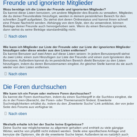
Freunde und ignorierte Mitglieder
Wozu benötige ich die Listen der Freunde und ignorierten Mitglieder?
Du kannst diese Listen benutzen, um andere Mitglieder des Boards zu verwalten. Mitglieder,
die du deiner Freundesliste hinzufügst, werden in deinem persönlichen Bereich für den
schnellen Zugriff aufgelistet. Du siehst dort deren Onlinestatus und kannst ihnen schnell
eine Private Nachricht senden. Abhängig von dem Style, den du verwendest, können
Beiträge deiner Freunde auch hervorgehoben sein. Wenn du einen Benutzer ignorierst,
dann siehst du seine Beiträge standardmäßig nicht.
Nach oben
Wie kann ich Mitglieder zur Liste der Freunde oder zur Liste der ignorierten Mitglieder
hinzufügen oder diese wieder aus den Listen entfernen?
Du kannst Benutzer auf zwei Arten auf diese Listen setzen: In jedem Benutzerprofil siehst
du zwei Links: einen zum Hinzufügen zur Liste der Freunde und einen zum Ignorieren des
Benutzers. Außerdem kannst du im persönlichen Bereich direkt Benutzer zu den Listen
hinzufügen, indem du deren Benutzernamen eingibst. An gleicher Stelle kannst du sie auch
wieder von den Listen entfernen.
Nach oben
Die Foren durchsuchen
Wie kann ich ein Forum oder mehrere Foren durchsuchen?
Du kannst die Foren durchsuchen, indem du einen Suchbegriff in die Suchbox eingibst, die
du in der Foren-Übersicht, der Foren- oder Themenansicht findest. Erweiterte
Suchmöglichkeiten erhältst du, indem du den „Erweiterte Suche“-Link anklickst, der von jeder
Seite des Forums aus verfügbar ist.
Nach oben
Weshalb erhalte ich bei der Suche keine Ergebnisse?
Deine Suche war möglicherweise zu allgemein gehalten und enthielt zu viele gängige
Wörter, welche von phpBB nicht indiziert werden. Stelle eine spezifischere Anfrage und
benutze die Optionen, die dir die erweiterte Suche bietet. Außerdem ist es natürlich auch