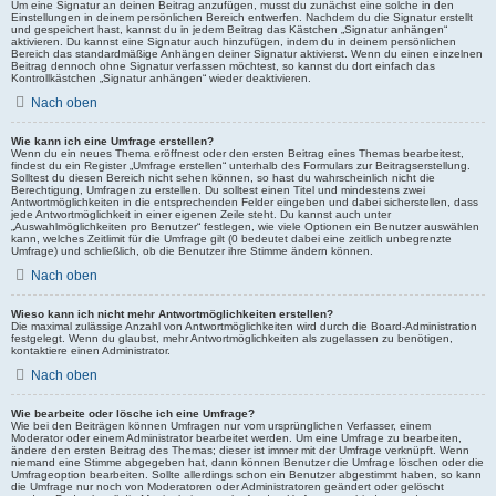
Um eine Signatur an deinen Beitrag anzufügen, musst du zunächst eine solche in den
Einstellungen in deinem persönlichen Bereich entwerfen. Nachdem du die Signatur erstellt
und gespeichert hast, kannst du in jedem Beitrag das Kästchen „Signatur anhängen“
aktivieren. Du kannst eine Signatur auch hinzufügen, indem du in deinem persönlichen
Bereich das standardmäßige Anhängen deiner Signatur aktivierst. Wenn du einen einzelnen
Beitrag dennoch ohne Signatur verfassen möchtest, so kannst du dort einfach das
Kontrollkästchen „Signatur anhängen“ wieder deaktivieren.
Nach oben
Wie kann ich eine Umfrage erstellen?
Wenn du ein neues Thema eröffnest oder den ersten Beitrag eines Themas bearbeitest,
findest du ein Register „Umfrage erstellen“ unterhalb des Formulars zur Beitragserstellung.
Solltest du diesen Bereich nicht sehen können, so hast du wahrscheinlich nicht die
Berechtigung, Umfragen zu erstellen. Du solltest einen Titel und mindestens zwei
Antwortmöglichkeiten in die entsprechenden Felder eingeben und dabei sicherstellen, dass
jede Antwortmöglichkeit in einer eigenen Zeile steht. Du kannst auch unter
„Auswahlmöglichkeiten pro Benutzer“ festlegen, wie viele Optionen ein Benutzer auswählen
kann, welches Zeitlimit für die Umfrage gilt (0 bedeutet dabei eine zeitlich unbegrenzte
Umfrage) und schließlich, ob die Benutzer ihre Stimme ändern können.
Nach oben
Wieso kann ich nicht mehr Antwortmöglichkeiten erstellen?
Die maximal zulässige Anzahl von Antwortmöglichkeiten wird durch die Board-Administration
festgelegt. Wenn du glaubst, mehr Antwortmöglichkeiten als zugelassen zu benötigen,
kontaktiere einen Administrator.
Nach oben
Wie bearbeite oder lösche ich eine Umfrage?
Wie bei den Beiträgen können Umfragen nur vom ursprünglichen Verfasser, einem
Moderator oder einem Administrator bearbeitet werden. Um eine Umfrage zu bearbeiten,
ändere den ersten Beitrag des Themas; dieser ist immer mit der Umfrage verknüpft. Wenn
niemand eine Stimme abgegeben hat, dann können Benutzer die Umfrage löschen oder die
Umfrageoption bearbeiten. Sollte allerdings schon ein Benutzer abgestimmt haben, so kann
die Umfrage nur noch von Moderatoren oder Administratoren geändert oder gelöscht