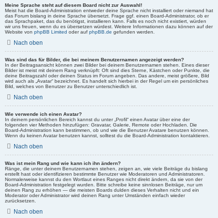
Meine Sprache steht auf diesem Board nicht zur Auswahl!
Meist hat die Board-Administration entweder deine Sprache nicht installiert oder niemand hat
das Forum bislang in deine Sprache übersetzt. Frage ggf. einen Board-Administrator, ob er
das Sprachpaket, das du benötigst, installieren kann. Falls es noch nicht existiert, würden
wir uns freuen, wenn du es übersetzen würdest. Weitere Informationen dazu können auf der
Website von
phpBB Limited
oder auf
phpBB.de
gefunden werden.
Nach oben
Was sind das für Bilder, die bei meinem Benutzernamen angezeigt werden?
In der Beitragsansicht können zwei Bilder bei deinem Benutzernamen stehen. Eines dieser
Bilder ist meist mit deinem Rang verknüpft: Oft sind dies Sterne, Kästchen oder Punkte, die
deine Beitragszahl oder deinen Status im Forum angeben. Das andere, meist größere, Bild
wird auch als „Avatar“ bezeichnet. Es handelt sich hierbei in der Regel um ein persönliches
Bild, welches von Benutzer zu Benutzer unterschiedlich ist.
Nach oben
Wie verwende ich einen Avatar?
In deinem persönlichen Bereich kannst du unter „Profil“ einen Avatar über eine der
folgenden vier Methoden hinzufügen: Gravatar, Galerie, Remote oder Hochladen. Die
Board-Administration kann bestimmen, ob und wie die Benutzer Avatare benutzen können.
Wenn du keinen Avatar benutzen kannst, solltest du die Board-Administration kontaktieren.
Nach oben
Was ist mein Rang und wie kann ich ihn ändern?
Ränge, die unter deinem Benutzernamen stehen, zeigen an, wie viele Beiträge du bislang
erstellt hast oder identifizieren bestimmte Benutzer wie Moderatoren und Administratoren.
Normalerweise kannst du den Wortlaut eines Ranges nicht direkt ändern, da sie von der
Board-Administration festgelegt wurden. Bitte schreibe keine sinnlosen Beiträge, nur um
deinen Rang zu erhöhen — die meisten Boards dulden dieses Verhalten nicht und ein
Moderator oder Administrator wird deinen Rang unter Umständen einfach wieder
zurücksetzen.
Nach oben