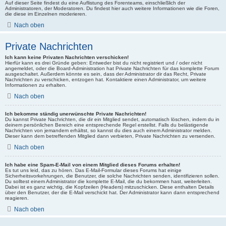
Auf dieser Seite findest du eine Auflistung des Forenteams, einschließlich der
Administratoren, der Moderatoren. Du findest hier auch weitere Informationen wie die Foren,
die diese im Einzelnen moderieren.
Nach oben
Private Nachrichten
Ich kann keine Privaten Nachrichten verschicken!
Hierfür kann es drei Gründe geben: Entweder bist du nicht registriert und / oder nicht
angemeldet, oder die Board-Administration hat Private Nachrichten für das komplette Forum
ausgeschaltet. Außerdem könnte es sein, dass der Administrator dir das Recht, Private
Nachrichten zu verschicken, entzogen hat. Kontaktiere einen Administrator, um weitere
Informationen zu erhalten.
Nach oben
Ich bekomme ständig unerwünschte Private Nachrichten!
Du kannst Private Nachrichten, die dir ein Mitglied sendet, automatisch löschen, indem du in
deinem persönlichen Bereich eine entsprechende Regel erstellst. Falls du belästigende
Nachrichten von jemandem erhältst, so kannst du dies auch einem Administrator melden.
Dieser kann dem betreffenden Mitglied dann verbieten, Private Nachrichten zu versenden.
Nach oben
Ich habe eine Spam-E-Mail von einem Mitglied dieses Forums erhalten!
Es tut uns leid, das zu hören. Das E-Mail-Formular dieses Forums hat einige
Sicherheitsvorkehrungen, die Benutzer, die solche Nachrichten senden, identifizieren sollen.
Du solltest einem Administrator die komplette E-Mail, die du bekommen hast, weiterleiten.
Dabei ist es ganz wichtig, die Kopfzeilen (Headers) mitzuschicken. Diese enthalten Details
über den Benutzer, der die E-Mail verschickt hat. Der Administrator kann dann entsprechend
reagieren.
Nach oben