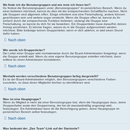
Wo finde ich die Benutzergruppen und wie trete ich ihnen bei?
Du findest die Benutzergruppen unter „Benutzergruppen“ im persönlichen Bereich. Wenn du
einer beitreten möchtest, kannst du dies mit der entsprechenden Schaltfläche machen. Nicht
alle Gruppen sind allgemein offen. Einige erfordern erst eine Freischaltung, andere können
geschlossen sein und weitere sogar versteckt. Wenn die Gruppe offen ist, kannst du ihr
einfach durch die entsprechende Funktion beitreten; verlangt die Gruppe eine
Freischaltung, so kannst du dich für sie bewerben. Ein Gruppenleiter muss daraufhin deinen
Antrag annehmen. Er könnte fragen, warum du in die Gruppe aufgenommen werden
möchtest. Bitte belästige keinen Gruppenleiter, wenn er dich ablehnt, er wird einen Grund
dafür haben.
Nach oben
Wie werde ich Gruppenleiter?
Der Leiter einer Gruppe wird normalerweise durch die Board-Administration festgelegt, wenn
die Gruppe erstellt wird. Wenn du eine eigene Benutzergruppe erstellen möchtest, dann
solltest du einen Administrator kontaktieren.
Nach oben
Weshalb werden verschiedene Benutzergruppen farbig dargestellt?
Es ist der Board-Administration möglich, den Benutzergruppen verschiedene Farben
zuzuteilen, so dass deren Mitglieder leichter zu identifizieren sind.
Nach oben
Was ist eine Hauptgruppe?
Wenn du Mitglied in mehr als einer Benutzergruppe bist, dient die Hauptgruppe dazu, deine
Gruppenfarbe sowie den Gruppenrang, der bei dir standardmäßig angezeigt wird,
festzulegen. Ein Administrator kann dir die Berechtigung geben, deine Hauptgruppe im
persönlichen Bereich selbst festzulegen.
Nach oben
Was bedeutet der „Das Team“-Link auf der Startseite?