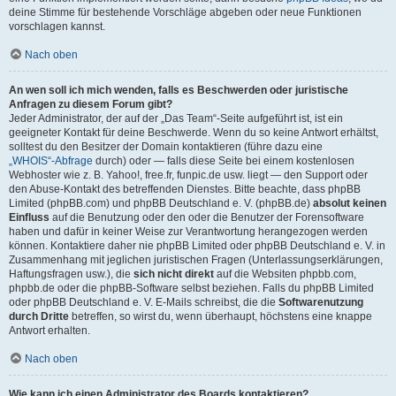
deine Stimme für bestehende Vorschläge abgeben oder neue Funktionen
vorschlagen kannst.
Nach oben
An wen soll ich mich wenden, falls es Beschwerden oder juristische
Anfragen zu diesem Forum gibt?
Jeder Administrator, der auf der „Das Team“-Seite aufgeführt ist, ist ein
geeigneter Kontakt für deine Beschwerde. Wenn du so keine Antwort erhältst,
solltest du den Besitzer der Domain kontaktieren (führe dazu eine
„WHOIS“-Abfrage
durch) oder — falls diese Seite bei einem kostenlosen
Webhoster wie z. B. Yahoo!, free.fr, funpic.de usw. liegt — den Support oder
den Abuse-Kontakt des betreffenden Dienstes. Bitte beachte, dass phpBB
Limited (phpBB.com) und phpBB Deutschland e. V. (phpBB.de)
absolut keinen
Einfluss
auf die Benutzung oder den oder die Benutzer der Forensoftware
haben und dafür in keiner Weise zur Verantwortung herangezogen werden
können. Kontaktiere daher nie phpBB Limited oder phpBB Deutschland e. V. in
Zusammenhang mit jeglichen juristischen Fragen (Unterlassungserklärungen,
Haftungsfragen usw.), die
sich nicht direkt
auf die Websiten phpbb.com,
phpbb.de oder die phpBB-Software selbst beziehen. Falls du phpBB Limited
oder phpBB Deutschland e. V. E-Mails schreibst, die die
Softwarenutzung
durch Dritte
betreffen, so wirst du, wenn überhaupt, höchstens eine knappe
Antwort erhalten.
Nach oben
Wie kann ich einen Administrator des Boards kontaktieren?