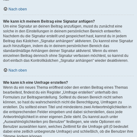
Nach oben
Wie kann ich meinem Beitrag eine Signatur anfügen?
Um eine Signatur an deinen Beitrag anzufügen, musst du zunächst eine
solche in den Einstellungen in deinem persönlichen Bereich entwerfen.
Nachdem du die Signatur erstellt und gespeichert hast, kannst du in jedem
Beitrag das Kästchen „Signatur anhängen“ aktivieren. Du kannst eine Signatur
auch hinzufügen, indem du in deinem persönlichen Bereich das
standardmäßige Anhängen deiner Signatur aktivierst. Wenn du einen
einzelnen Beitrag dennoch ohne Signatur verfassen möchtest, so kannst du
dort einfach das Kontrollkästchen „Signatur anhängen“ wieder deaktivieren.
Nach oben
Wie kann ich eine Umfrage erstellen?
Wenn du ein neues Thema eröffnest oder den ersten Beitrag eines Themas
bearbeitest, findest du ein Register „Umfrage erstellen“ unterhalb des
Formulars zur Beitragserstellung. Solltest du diesen Bereich nicht sehen
können, so hast du wahrscheinlich nicht die Berechtigung, Umfragen zu
erstellen. Du solltest einen Titel und mindestens zwei Antwortmöglichkeiten in
die entsprechenden Felder eingeben und dabei sicherstellen, dass jede
Antwortmöglichkeit in einer eigenen Zeile steht. Du kannst auch unter
„Auswahlmöglichkeiten pro Benutzer“ festlegen, wie viele Optionen ein
Benutzer auswählen kann, welches Zeitlimit für die Umfrage gilt (0 bedeutet
dabei eine zeitlich unbegrenzte Umfrage) und schließlich, ob die Benutzer ihre
Stimme ändern können.