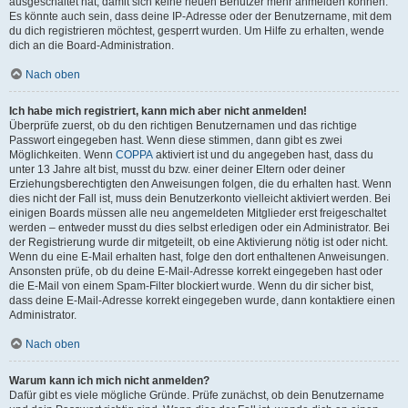
ausgeschaltet hat, damit sich keine neuen Benutzer mehr anmelden können.
Es könnte auch sein, dass deine IP-Adresse oder der Benutzername, mit dem
du dich registrieren möchtest, gesperrt wurden. Um Hilfe zu erhalten, wende
dich an die Board-Administration.
Nach oben
Ich habe mich registriert, kann mich aber nicht anmelden!
Überprüfe zuerst, ob du den richtigen Benutzernamen und das richtige
Passwort eingegeben hast. Wenn diese stimmen, dann gibt es zwei
Möglichkeiten. Wenn
COPPA
aktiviert ist und du angegeben hast, dass du
unter 13 Jahre alt bist, musst du bzw. einer deiner Eltern oder deiner
Erziehungsberechtigten den Anweisungen folgen, die du erhalten hast. Wenn
dies nicht der Fall ist, muss dein Benutzerkonto vielleicht aktiviert werden. Bei
einigen Boards müssen alle neu angemeldeten Mitglieder erst freigeschaltet
werden – entweder musst du dies selbst erledigen oder ein Administrator. Bei
der Registrierung wurde dir mitgeteilt, ob eine Aktivierung nötig ist oder nicht.
Wenn du eine E-Mail erhalten hast, folge den dort enthaltenen Anweisungen.
Ansonsten prüfe, ob du deine E-Mail-Adresse korrekt eingegeben hast oder
die E-Mail von einem Spam-Filter blockiert wurde. Wenn du dir sicher bist,
dass deine E-Mail-Adresse korrekt eingegeben wurde, dann kontaktiere einen
Administrator.
Nach oben
Warum kann ich mich nicht anmelden?
Dafür gibt es viele mögliche Gründe. Prüfe zunächst, ob dein Benutzername