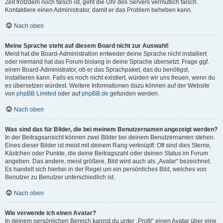
Zeit trotzdem noch falsch ist, geht die Uhr des Servers vermutlich falsch.
Kontaktiere einen Administrator, damit er das Problem beheben kann.
Nach oben
Meine Sprache steht auf diesem Board nicht zur Auswahl!
Meist hat die Board-Administration entweder deine Sprache nicht installiert
oder niemand hat das Forum bislang in deine Sprache übersetzt. Frage ggf.
einen Board-Administrator, ob er das Sprachpaket, das du benötigst,
installieren kann. Falls es noch nicht existiert, würden wir uns freuen, wenn du
es übersetzen würdest. Weitere Informationen dazu können auf der Website
von
phpBB Limited
oder auf
phpBB.de
gefunden werden.
Nach oben
Was sind das für Bilder, die bei meinem Benutzernamen angezeigt werden?
In der Beitragsansicht können zwei Bilder bei deinem Benutzernamen stehen.
Eines dieser Bilder ist meist mit deinem Rang verknüpft: Oft sind dies Sterne,
Kästchen oder Punkte, die deine Beitragszahl oder deinen Status im Forum
angeben. Das andere, meist größere, Bild wird auch als „Avatar“ bezeichnet.
Es handelt sich hierbei in der Regel um ein persönliches Bild, welches von
Benutzer zu Benutzer unterschiedlich ist.
Nach oben
Wie verwende ich einen Avatar?
In deinem persönlichen Bereich kannst du unter „Profil“ einen Avatar über eine