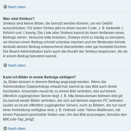
Nach oben
Was sind Smileys?
Smileys sind kleine Bilder, die benutzt werden können, um ein Gefühl
auszudrücken. Für jeden Smiley gibt es einen kurzen Code, z. B. bedeutet :)
fröhlich und :( traurig. Die Liste aller Smileys kannst du beim Verfassen eines
Beitrags sehen. Versuche bitte trotzdem, Smileys nicht zu häufig zu benutzen,
sie können einen Beitrag schnell unlesbar machen und ein Moderator könnte
deshalb deinen Beitrag entsprechend überarbeiten oder gar komplett löschen.
Die Board-Administration kann auch die Anzahl der Smileys begrenzen, die du
in einem Beitrag benutzen kannst.
Nach oben
Kann ich Bilder in meine Beiträge einfügen?
Ja, Bilder können in deinem Beitrag angezeigt werden. Wenn die
Administration Dateianhänge erlaubt hat, kannst du das Bild auch direkt
hochladen. Ansonsten musst du zu einem Bild verlinken, das auf einem
öffentlich zugänglichen Server liegt, z. B. http://www.domain.tld/mein-bild.gif.
Du kannst weder Bilder verlinken, die sich auf deinem eigenen PC befinden
(außer es ist ein öffentlich zugänglicher Server), noch zu Bildern, die nur nach
einer Anmeldung verfügbar sind, z. B. Hotmail- oder Yahoo-Mailboxen, mit
einem Passwort geschützte Seiten usw. Um das Bild anzuzeigen, benutze den
BBCode-Tag „[img]“.
Nach oben