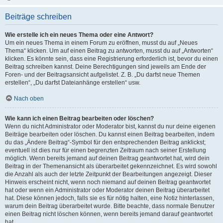
Beiträge schreiben
Wie erstelle ich ein neues Thema oder eine Antwort?
Um ein neues Thema in einem Forum zu eröffnen, musst du auf „Neues
Thema“ klicken. Um auf einen Beitrag zu antworten, musst du auf „Antworten“
klicken. Es könnte sein, dass eine Registrierung erforderlich ist, bevor du einen
Beitrag schreiben kannst. Deine Berechtigungen sind jeweils am Ende der
Foren- und der Beitragsansicht aufgelistet. Z. B. „Du darfst neue Themen
erstellen“, „Du darfst Dateianhänge erstellen“ usw.
Nach oben
Wie kann ich einen Beitrag bearbeiten oder löschen?
Wenn du nicht Administrator oder Moderator bist, kannst du nur deine eigenen
Beiträge bearbeiten oder löschen. Du kannst einen Beitrag bearbeiten, indem
du das „Ändere Beitrag“-Symbol für den entsprechenden Beitrag anklickst;
eventuell ist dies nur für einen begrenzten Zeitraum nach seiner Erstellung
möglich. Wenn bereits jemand auf deinen Beitrag geantwortet hat, wird dein
Beitrag in der Themenansicht als überarbeitet gekennzeichnet. Es wird sowohl
die Anzahl als auch der letzte Zeitpunkt der Bearbeitungen angezeigt. Dieser
Hinweis erscheint nicht, wenn noch niemand auf deinen Beitrag geantwortet
hat oder wenn ein Administrator oder Moderator deinen Beitrag überarbeitet
hat. Diese können jedoch, falls sie es für nötig halten, eine Notiz hinterlassen,
warum dein Beitrag überarbeitet wurde. Bitte beachte, dass normale Benutzer
einen Beitrag nicht löschen können, wenn bereits jemand darauf geantwortet
hat.