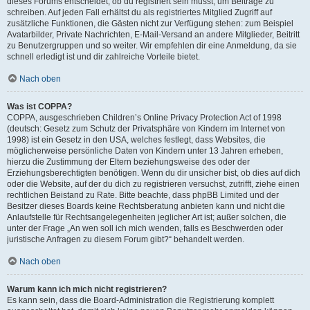
dieses Forums entscheidet, ob du registriert sein musst, um Beiträge zu
schreiben. Auf jeden Fall erhältst du als registriertes Mitglied Zugriff auf
zusätzliche Funktionen, die Gästen nicht zur Verfügung stehen: zum Beispiel
Avatarbilder, Private Nachrichten, E-Mail-Versand an andere Mitglieder, Beitritt
zu Benutzergruppen und so weiter. Wir empfehlen dir eine Anmeldung, da sie
schnell erledigt ist und dir zahlreiche Vorteile bietet.
Nach oben
Was ist COPPA?
COPPA, ausgeschrieben Children’s Online Privacy Protection Act of 1998
(deutsch: Gesetz zum Schutz der Privatsphäre von Kindern im Internet von
1998) ist ein Gesetz in den USA, welches festlegt, dass Websites, die
möglicherweise persönliche Daten von Kindern unter 13 Jahren erheben,
hierzu die Zustimmung der Eltern beziehungsweise des oder der
Erziehungsberechtigten benötigen. Wenn du dir unsicher bist, ob dies auf dich
oder die Website, auf der du dich zu registrieren versuchst, zutrifft, ziehe einen
rechtlichen Beistand zu Rate. Bitte beachte, dass phpBB Limited und der
Besitzer dieses Boards keine Rechtsberatung anbieten kann und nicht die
Anlaufstelle für Rechtsangelegenheiten jeglicher Art ist; außer solchen, die
unter der Frage „An wen soll ich mich wenden, falls es Beschwerden oder
juristische Anfragen zu diesem Forum gibt?“ behandelt werden.
Nach oben
Warum kann ich mich nicht registrieren?
Es kann sein, dass die Board-Administration die Registrierung komplett