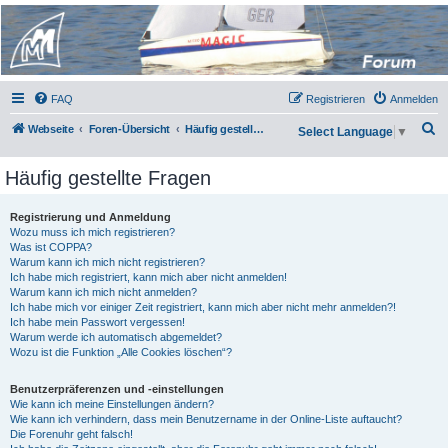
Micro Magic Forum
Deutschland
FAQ
Registrieren
Anmelden
S
Webseite
Foren-Übersicht
Häufig gestellte Fragen
Select Language
▼
u
Häufig gestellte Fragen
c
h
Registrierung und Anmeldung
e
Wozu muss ich mich registrieren?
Was ist COPPA?
Warum kann ich mich nicht registrieren?
Ich habe mich registriert, kann mich aber nicht anmelden!
Warum kann ich mich nicht anmelden?
Ich habe mich vor einiger Zeit registriert, kann mich aber nicht mehr anmelden?!
Ich habe mein Passwort vergessen!
Warum werde ich automatisch abgemeldet?
Wozu ist die Funktion „Alle Cookies löschen“?
Benutzerpräferenzen und -einstellungen
Wie kann ich meine Einstellungen ändern?
Wie kann ich verhindern, dass mein Benutzername in der Online-Liste auftaucht?
Die Forenuhr geht falsch!