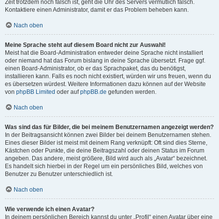
Zeit trotzdem noch falsch ist, geht die Uhr des Servers vermutlich falsch.
Kontaktiere einen Administrator, damit er das Problem beheben kann.
Nach oben
Meine Sprache steht auf diesem Board nicht zur Auswahl!
Meist hat die Board-Administration entweder deine Sprache nicht installiert
oder niemand hat das Forum bislang in deine Sprache übersetzt. Frage ggf.
einen Board-Administrator, ob er das Sprachpaket, das du benötigst,
installieren kann. Falls es noch nicht existiert, würden wir uns freuen, wenn du
es übersetzen würdest. Weitere Informationen dazu können auf der Website
von
phpBB Limited
oder auf
phpBB.de
gefunden werden.
Nach oben
Was sind das für Bilder, die bei meinem Benutzernamen angezeigt werden?
In der Beitragsansicht können zwei Bilder bei deinem Benutzernamen stehen.
Eines dieser Bilder ist meist mit deinem Rang verknüpft: Oft sind dies Sterne,
Kästchen oder Punkte, die deine Beitragszahl oder deinen Status im Forum
angeben. Das andere, meist größere, Bild wird auch als „Avatar“ bezeichnet.
Es handelt sich hierbei in der Regel um ein persönliches Bild, welches von
Benutzer zu Benutzer unterschiedlich ist.
Nach oben
Wie verwende ich einen Avatar?
In deinem persönlichen Bereich kannst du unter „Profil“ einen Avatar über eine