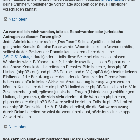
deine Stimme für bestehende Vorschläge abgeben oder neue Funktionen
vorschlagen kannst.
Nach oben
An wen soll ich mich wenden, falls es Beschwerden oder juristische
Anfragen zu diesem Forum gibt?
Jeder Administrator, der auf der „Das Team“-Seite aufgeführt ist, ist ein
geeigneter Kontakt für deine Beschwerde. Wenn du so keine Antwort erhältst,
solltest du den Besitzer der Domain kontaktieren (führe dazu eine
„WHOIS“-Abfrage
durch) oder — falls diese Seite bei einem kostenlosen
Webhoster wie z. B. Yahoo!, free.fr, funpic.de usw. liegt — den Support oder
den Abuse-Kontakt des betreffenden Dienstes. Bitte beachte, dass phpBB
Limited (phpBB.com) und phpBB Deutschland e. V. (phpBB.de)
absolut keinen
Einfluss
auf die Benutzung oder den oder die Benutzer der Forensoftware
haben und dafür in keiner Weise zur Verantwortung herangezogen werden
können. Kontaktiere daher nie phpBB Limited oder phpBB Deutschland e. V. in
Zusammenhang mit jeglichen juristischen Fragen (Unterlassungserklärungen,
Haftungsfragen usw.), die
sich nicht direkt
auf die Websiten phpbb.com,
phpbb.de oder die phpBB-Software selbst beziehen. Falls du phpBB Limited
oder phpBB Deutschland e. V. E-Mails schreibst, die die
Softwarenutzung
durch Dritte
betreffen, so wirst du, wenn überhaupt, höchstens eine knappe
Antwort erhalten.
Nach oben
Wie kann ich einen Administrator des Boards kontaktieren?