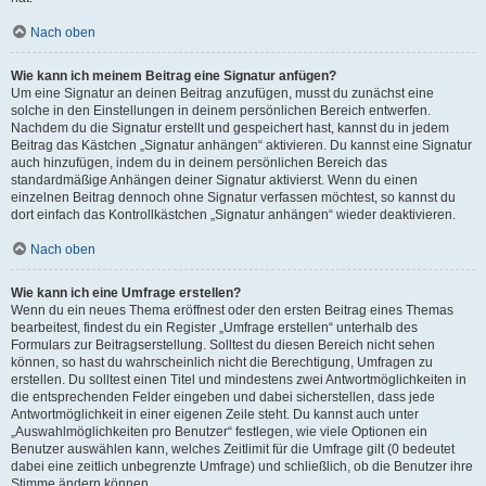
Nach oben
Wie kann ich meinem Beitrag eine Signatur anfügen?
Um eine Signatur an deinen Beitrag anzufügen, musst du zunächst eine
solche in den Einstellungen in deinem persönlichen Bereich entwerfen.
Nachdem du die Signatur erstellt und gespeichert hast, kannst du in jedem
Beitrag das Kästchen „Signatur anhängen“ aktivieren. Du kannst eine Signatur
auch hinzufügen, indem du in deinem persönlichen Bereich das
standardmäßige Anhängen deiner Signatur aktivierst. Wenn du einen
einzelnen Beitrag dennoch ohne Signatur verfassen möchtest, so kannst du
dort einfach das Kontrollkästchen „Signatur anhängen“ wieder deaktivieren.
Nach oben
Wie kann ich eine Umfrage erstellen?
Wenn du ein neues Thema eröffnest oder den ersten Beitrag eines Themas
bearbeitest, findest du ein Register „Umfrage erstellen“ unterhalb des
Formulars zur Beitragserstellung. Solltest du diesen Bereich nicht sehen
können, so hast du wahrscheinlich nicht die Berechtigung, Umfragen zu
erstellen. Du solltest einen Titel und mindestens zwei Antwortmöglichkeiten in
die entsprechenden Felder eingeben und dabei sicherstellen, dass jede
Antwortmöglichkeit in einer eigenen Zeile steht. Du kannst auch unter
„Auswahlmöglichkeiten pro Benutzer“ festlegen, wie viele Optionen ein
Benutzer auswählen kann, welches Zeitlimit für die Umfrage gilt (0 bedeutet
dabei eine zeitlich unbegrenzte Umfrage) und schließlich, ob die Benutzer ihre
Stimme ändern können.