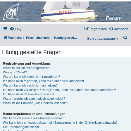
Micro Magic Forum
Deutschland
FAQ
Registrieren
Anmelden
S
Webseite
Foren-Übersicht
Häufig gestellte Fragen
Select Language
▼
u
Häufig gestellte Fragen
c
h
Registrierung und Anmeldung
e
Wozu muss ich mich registrieren?
Was ist COPPA?
Warum kann ich mich nicht registrieren?
Ich habe mich registriert, kann mich aber nicht anmelden!
Warum kann ich mich nicht anmelden?
Ich habe mich vor einiger Zeit registriert, kann mich aber nicht mehr anmelden?!
Ich habe mein Passwort vergessen!
Warum werde ich automatisch abgemeldet?
Wozu ist die Funktion „Alle Cookies löschen“?
Benutzerpräferenzen und -einstellungen
Wie kann ich meine Einstellungen ändern?
Wie kann ich verhindern, dass mein Benutzername in der Online-Liste auftaucht?
Die Forenuhr geht falsch!