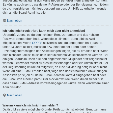
ausgeschaltet hat, damit sich keine neuen Benutzer mehr anmelden können.
Es könnte auch sein, dass deine IP-Adresse oder der Benutzername, mit dem
du dich registrieren möchtest, gesperrt wurden. Um Hilfe zu erhalten, wende
dich an die Board-Administration.
Nach oben
Ich habe mich registriert, kann mich aber nicht anmelden!
Überprüfe zuerst, ob du den richtigen Benutzernamen und das richtige
Passwort eingegeben hast. Wenn diese stimmen, dann gibt es zwei
Möglichkeiten. Wenn
COPPA
aktiviert ist und du angegeben hast, dass du
unter 13 Jahre alt bist, musst du bzw. einer deiner Eltern oder deiner
Erziehungsberechtigten den Anweisungen folgen, die du erhalten hast. Wenn
dies nicht der Fall ist, muss dein Benutzerkonto vielleicht aktiviert werden. Bei
einigen Boards müssen alle neu angemeldeten Mitglieder erst freigeschaltet
werden – entweder musst du dies selbst erledigen oder ein Administrator. Bei
der Registrierung wurde dir mitgeteilt, ob eine Aktivierung nötig ist oder nicht.
Wenn du eine E-Mail erhalten hast, folge den dort enthaltenen Anweisungen.
Ansonsten prüfe, ob du deine E-Mail-Adresse korrekt eingegeben hast oder
die E-Mail von einem Spam-Filter blockiert wurde. Wenn du dir sicher bist,
dass deine E-Mail-Adresse korrekt eingegeben wurde, dann kontaktiere einen
Administrator.
Nach oben
Warum kann ich mich nicht anmelden?
Dafür gibt es viele mögliche Gründe. Prüfe zunächst, ob dein Benutzername