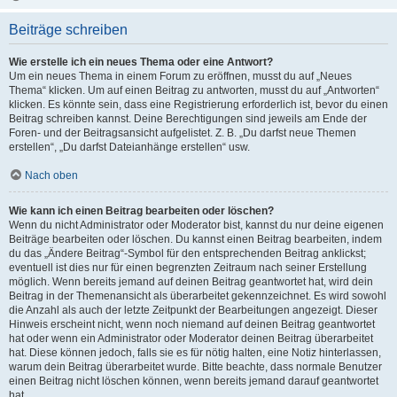
Beiträge schreiben
Wie erstelle ich ein neues Thema oder eine Antwort?
Um ein neues Thema in einem Forum zu eröffnen, musst du auf „Neues
Thema“ klicken. Um auf einen Beitrag zu antworten, musst du auf „Antworten“
klicken. Es könnte sein, dass eine Registrierung erforderlich ist, bevor du einen
Beitrag schreiben kannst. Deine Berechtigungen sind jeweils am Ende der
Foren- und der Beitragsansicht aufgelistet. Z. B. „Du darfst neue Themen
erstellen“, „Du darfst Dateianhänge erstellen“ usw.
Nach oben
Wie kann ich einen Beitrag bearbeiten oder löschen?
Wenn du nicht Administrator oder Moderator bist, kannst du nur deine eigenen
Beiträge bearbeiten oder löschen. Du kannst einen Beitrag bearbeiten, indem
du das „Ändere Beitrag“-Symbol für den entsprechenden Beitrag anklickst;
eventuell ist dies nur für einen begrenzten Zeitraum nach seiner Erstellung
möglich. Wenn bereits jemand auf deinen Beitrag geantwortet hat, wird dein
Beitrag in der Themenansicht als überarbeitet gekennzeichnet. Es wird sowohl
die Anzahl als auch der letzte Zeitpunkt der Bearbeitungen angezeigt. Dieser
Hinweis erscheint nicht, wenn noch niemand auf deinen Beitrag geantwortet
hat oder wenn ein Administrator oder Moderator deinen Beitrag überarbeitet
hat. Diese können jedoch, falls sie es für nötig halten, eine Notiz hinterlassen,
warum dein Beitrag überarbeitet wurde. Bitte beachte, dass normale Benutzer
einen Beitrag nicht löschen können, wenn bereits jemand darauf geantwortet
hat.