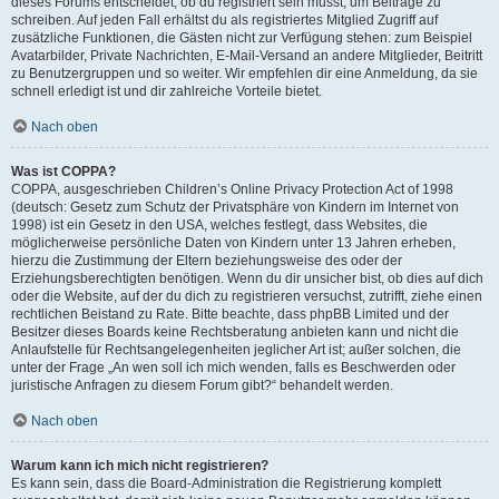
dieses Forums entscheidet, ob du registriert sein musst, um Beiträge zu
schreiben. Auf jeden Fall erhältst du als registriertes Mitglied Zugriff auf
zusätzliche Funktionen, die Gästen nicht zur Verfügung stehen: zum Beispiel
Avatarbilder, Private Nachrichten, E-Mail-Versand an andere Mitglieder, Beitritt
zu Benutzergruppen und so weiter. Wir empfehlen dir eine Anmeldung, da sie
schnell erledigt ist und dir zahlreiche Vorteile bietet.
Nach oben
Was ist COPPA?
COPPA, ausgeschrieben Children’s Online Privacy Protection Act of 1998
(deutsch: Gesetz zum Schutz der Privatsphäre von Kindern im Internet von
1998) ist ein Gesetz in den USA, welches festlegt, dass Websites, die
möglicherweise persönliche Daten von Kindern unter 13 Jahren erheben,
hierzu die Zustimmung der Eltern beziehungsweise des oder der
Erziehungsberechtigten benötigen. Wenn du dir unsicher bist, ob dies auf dich
oder die Website, auf der du dich zu registrieren versuchst, zutrifft, ziehe einen
rechtlichen Beistand zu Rate. Bitte beachte, dass phpBB Limited und der
Besitzer dieses Boards keine Rechtsberatung anbieten kann und nicht die
Anlaufstelle für Rechtsangelegenheiten jeglicher Art ist; außer solchen, die
unter der Frage „An wen soll ich mich wenden, falls es Beschwerden oder
juristische Anfragen zu diesem Forum gibt?“ behandelt werden.
Nach oben
Warum kann ich mich nicht registrieren?
Es kann sein, dass die Board-Administration die Registrierung komplett