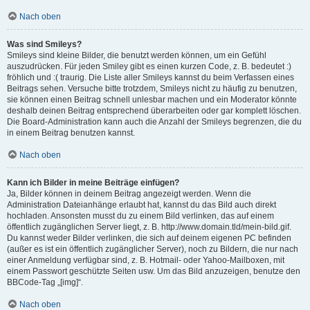
Nach oben
Was sind Smileys?
Smileys sind kleine Bilder, die benutzt werden können, um ein Gefühl
auszudrücken. Für jeden Smiley gibt es einen kurzen Code, z. B. bedeutet :)
fröhlich und :( traurig. Die Liste aller Smileys kannst du beim Verfassen eines
Beitrags sehen. Versuche bitte trotzdem, Smileys nicht zu häufig zu benutzen,
sie können einen Beitrag schnell unlesbar machen und ein Moderator könnte
deshalb deinen Beitrag entsprechend überarbeiten oder gar komplett löschen.
Die Board-Administration kann auch die Anzahl der Smileys begrenzen, die du
in einem Beitrag benutzen kannst.
Nach oben
Kann ich Bilder in meine Beiträge einfügen?
Ja, Bilder können in deinem Beitrag angezeigt werden. Wenn die
Administration Dateianhänge erlaubt hat, kannst du das Bild auch direkt
hochladen. Ansonsten musst du zu einem Bild verlinken, das auf einem
öffentlich zugänglichen Server liegt, z. B. http://www.domain.tld/mein-bild.gif.
Du kannst weder Bilder verlinken, die sich auf deinem eigenen PC befinden
(außer es ist ein öffentlich zugänglicher Server), noch zu Bildern, die nur nach
einer Anmeldung verfügbar sind, z. B. Hotmail- oder Yahoo-Mailboxen, mit
einem Passwort geschützte Seiten usw. Um das Bild anzuzeigen, benutze den
BBCode-Tag „[img]“.
Nach oben