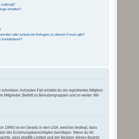
 zulässig?
hänge erhalten?
?
hwerden oder juristische Anfragen zu diesem Forum gibt?
s kontaktieren?
chreiben. Auf jeden Fall erhältst du als registriertes Mitglied
e Mitglieder, Beitritt zu Benutzergruppen und so weiter. Wir
n 1998) ist ein Gesetz in den USA, welches festlegt, dass
der der Erziehungsberechtigten benötigen. Wenn du dir
te beachte, dass phpBB Limited und der Besitzer dieses Boards