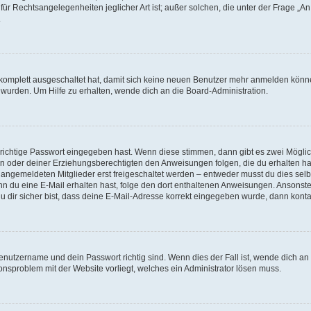
für Rechtsangelegenheiten jeglicher Art ist; außer solchen, die unter der Frage „
.
g komplett ausgeschaltet hat, damit sich keine neuen Benutzer mehr anmelden könn
 wurden. Um Hilfe zu erhalten, wende dich an die Board-Administration.
 richtige Passwort eingegeben hast. Wenn diese stimmen, dann gibt es zwei Mögl
tern oder deiner Erziehungsberechtigten den Anweisungen folgen, die du erhalten ha
u angemeldeten Mitglieder erst freigeschaltet werden – entweder musst du dies selbs
. Wenn du eine E-Mail erhalten hast, folge den dort enthaltenen Anweisungen. Ansons
 dir sicher bist, dass deine E-Mail-Adresse korrekt eingegeben wurde, dann kontak
Benutzername und dein Passwort richtig sind. Wenn dies der Fall ist, wende dich a
ionsproblem mit der Website vorliegt, welches ein Administrator lösen muss.