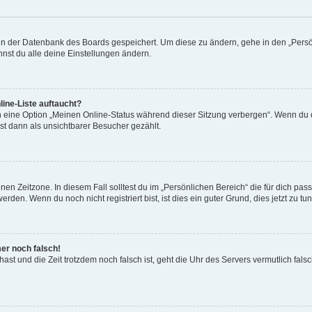
n in der Datenbank des Boards gespeichert. Um diese zu ändern, gehe in den „Persö
nst du alle deine Einstellungen ändern.
ine-Liste auftaucht?
n eine Option „Meinen Online-Status während dieser Sitzung verbergen“. Wenn du d
st dann als unsichtbarer Besucher gezählt.
en Zeitzone. In diesem Fall solltest du im „Persönlichen Bereich“ die für dich passe
den. Wenn du noch nicht registriert bist, ist dies ein guter Grund, dies jetzt zu tun
mer noch falsch!
t hast und die Zeit trotzdem noch falsch ist, geht die Uhr des Servers vermutlich fal