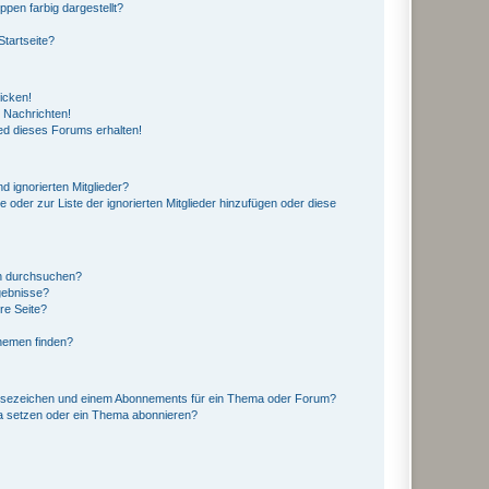
en farbig dargestellt?
tartseite?
icken!
 Nachrichten!
ed dieses Forums erhalten!
d ignorierten Mitglieder?
e oder zur Liste der ignorierten Mitglieder hinzufügen oder diese
en durchsuchen?
gebnisse?
re Seite?
hemen finden?
esezeichen und einem Abonnements für ein Thema oder Forum?
a setzen oder ein Thema abonnieren?