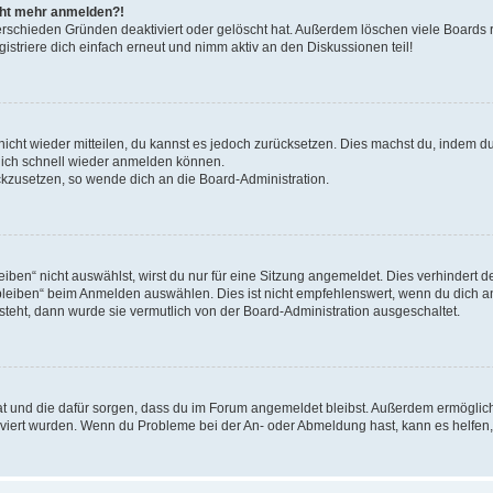
icht mehr anmelden?!
erschieden Gründen deaktiviert oder gelöscht hat. Außerdem löschen viele Boards r
triere dich einfach erneut und nimm aktiv an den Diskussionen teil!
 nicht wieder mitteilen, du kannst es jedoch zurücksetzen. Dies machst du, indem 
 dich schnell wieder anmelden können.
ückzusetzen, so wende dich an die Board-Administration.
en“ nicht auswählst, wirst du nur für eine Sitzung angemeldet. Dies verhindert 
leiben“ beim Anmelden auswählen. Dies ist nicht empfehlenswert, wenn du dich an
 steht, dann wurde sie vermutlich von der Board-Administration ausgeschaltet.
 hat und die dafür sorgen, dass du im Forum angemeldet bleibst. Außerdem ermögli
tiviert wurden. Wenn du Probleme bei der An- oder Abmeldung hast, kann es helfen