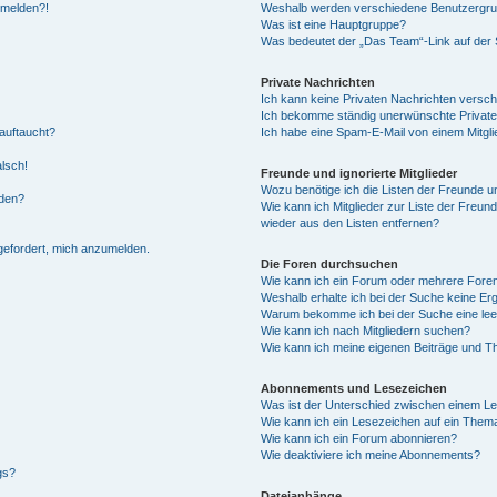
anmelden?!
Weshalb werden verschiedene Benutzergrupp
Was ist eine Hauptgruppe?
Was bedeutet der „Das Team“-Link auf der S
Private Nachrichten
Ich kann keine Privaten Nachrichten versch
Ich bekomme ständig unerwünschte Private
auftaucht?
Ich habe eine Spam-E-Mail von einem Mitgli
alsch!
Freunde und ignorierte Mitglieder
Wozu benötige ich die Listen der Freunde un
rden?
Wie kann ich Mitglieder zur Liste der Freund
wieder aus den Listen entfernen?
fgefordert, mich anzumelden.
Die Foren durchsuchen
Wie kann ich ein Forum oder mehrere For
Weshalb erhalte ich bei der Suche keine Er
Warum bekomme ich bei der Suche eine lee
Wie kann ich nach Mitgliedern suchen?
Wie kann ich meine eigenen Beiträge und T
Abonnements und Lesezeichen
Was ist der Unterschied zwischen einem L
Wie kann ich ein Lesezeichen auf ein Them
Wie kann ich ein Forum abonnieren?
Wie deaktiviere ich meine Abonnements?
gs?
Dateianhänge