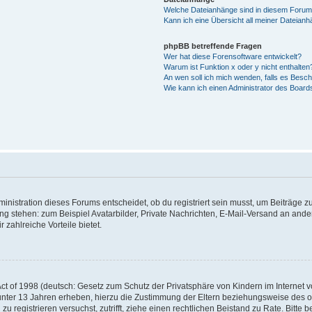
Welche Dateianhänge sind in diesem Forum
Kann ich eine Übersicht all meiner Dateian
phpBB betreffende Fragen
Wer hat diese Forensoftware entwickelt?
Warum ist Funktion x oder y nicht enthalten
An wen soll ich mich wenden, falls es Besc
Wie kann ich einen Administrator des Board
istration dieses Forums entscheidet, ob du registriert sein musst, um Beiträge zu s
ung stehen: zum Beispiel Avatarbilder, Private Nachrichten, E-Mail-Versand an ander
 zahlreiche Vorteile bietet.
t of 1998 (deutsch: Gesetz zum Schutz der Privatsphäre von Kindern im Internet vo
unter 13 Jahren erheben, hierzu die Zustimmung der Eltern beziehungsweise des o
h zu registrieren versuchst, zutrifft, ziehe einen rechtlichen Beistand zu Rate. Bit