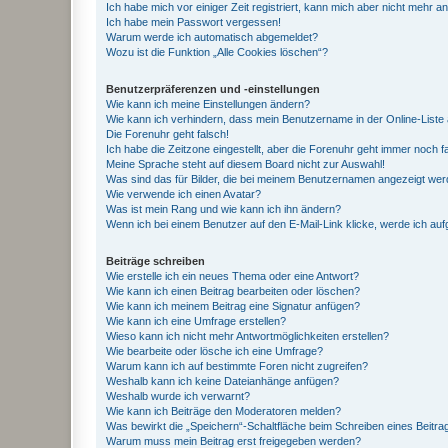
Ich habe mich vor einiger Zeit registriert, kann mich aber nicht mehr 
Ich habe mein Passwort vergessen!
Warum werde ich automatisch abgemeldet?
Wozu ist die Funktion „Alle Cookies löschen“?
Benutzerpräferenzen und -einstellungen
Wie kann ich meine Einstellungen ändern?
Wie kann ich verhindern, dass mein Benutzername in der Online-Liste 
Die Forenuhr geht falsch!
Ich habe die Zeitzone eingestellt, aber die Forenuhr geht immer noch f
Meine Sprache steht auf diesem Board nicht zur Auswahl!
Was sind das für Bilder, die bei meinem Benutzernamen angezeigt we
Wie verwende ich einen Avatar?
Was ist mein Rang und wie kann ich ihn ändern?
Wenn ich bei einem Benutzer auf den E-Mail-Link klicke, werde ich au
Beiträge schreiben
Wie erstelle ich ein neues Thema oder eine Antwort?
Wie kann ich einen Beitrag bearbeiten oder löschen?
Wie kann ich meinem Beitrag eine Signatur anfügen?
Wie kann ich eine Umfrage erstellen?
Wieso kann ich nicht mehr Antwortmöglichkeiten erstellen?
Wie bearbeite oder lösche ich eine Umfrage?
Warum kann ich auf bestimmte Foren nicht zugreifen?
Weshalb kann ich keine Dateianhänge anfügen?
Weshalb wurde ich verwarnt?
Wie kann ich Beiträge den Moderatoren melden?
Was bewirkt die „Speichern“-Schaltfläche beim Schreiben eines Beitra
Warum muss mein Beitrag erst freigegeben werden?