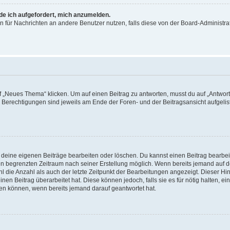
rde ich aufgefordert, mich anzumelden.
ion für Nachrichten an andere Benutzer nutzen, falls diese von der Board-Administ
„Neues Thema“ klicken. Um auf einen Beitrag zu antworten, musst du auf „Antworte
e Berechtigungen sind jeweils am Ende der Foren- und der Beitragsansicht aufgeliste
r deine eigenen Beiträge bearbeiten oder löschen. Du kannst einen Beitrag bearbe
inen begrenzten Zeitraum nach seiner Erstellung möglich. Wenn bereits jemand auf de
 die Anzahl als auch der letzte Zeitpunkt der Bearbeitungen angezeigt. Dieser Hi
en Beitrag überarbeitet hat. Diese können jedoch, falls sie es für nötig halten, ei
hen können, wenn bereits jemand darauf geantwortet hat.