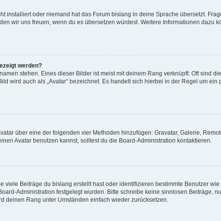
t installiert oder niemand hat das Forum bislang in deine Sprache übersetzt. Frag
, würden wir uns freuen, wenn du es übersetzen würdest. Weitere Informationen dazu
gezeigt werden?
amen stehen. Eines dieser Bilder ist meist mit deinem Rang verknüpft: Oft sind di
ld wird auch als „Avatar“ bezeichnet. Es handelt sich hierbei in der Regel um ein
 Avatar über eine der folgenden vier Methoden hinzufügen: Gravatar, Galerie, Rem
en Avatar benutzen kannst, solltest du die Board-Administration kontaktieren.
viele Beiträge du bislang erstellt hast oder identifizieren bestimmte Benutzer w
 Board-Administration festgelegt wurden. Bitte schreibe keine sinnlosen Beiträge
wird deinen Rang unter Umständen einfach wieder zurücksetzen.