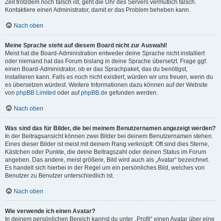
Zeit trotzdem noch falsch ist, geht die Uhr des Servers vermutlich falsch.
Kontaktiere einen Administrator, damit er das Problem beheben kann.
Nach oben
Meine Sprache steht auf diesem Board nicht zur Auswahl!
Meist hat die Board-Administration entweder deine Sprache nicht installiert
oder niemand hat das Forum bislang in deine Sprache übersetzt. Frage ggf.
einen Board-Administrator, ob er das Sprachpaket, das du benötigst,
installieren kann. Falls es noch nicht existiert, würden wir uns freuen, wenn du
es übersetzen würdest. Weitere Informationen dazu können auf der Website
von
phpBB Limited
oder auf
phpBB.de
gefunden werden.
Nach oben
Was sind das für Bilder, die bei meinem Benutzernamen angezeigt werden?
In der Beitragsansicht können zwei Bilder bei deinem Benutzernamen stehen.
Eines dieser Bilder ist meist mit deinem Rang verknüpft: Oft sind dies Sterne,
Kästchen oder Punkte, die deine Beitragszahl oder deinen Status im Forum
angeben. Das andere, meist größere, Bild wird auch als „Avatar“ bezeichnet.
Es handelt sich hierbei in der Regel um ein persönliches Bild, welches von
Benutzer zu Benutzer unterschiedlich ist.
Nach oben
Wie verwende ich einen Avatar?
In deinem persönlichen Bereich kannst du unter „Profil“ einen Avatar über eine