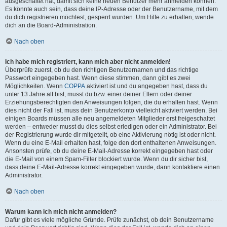
ausgeschaltet hat, damit sich keine neuen Benutzer mehr anmelden können.
Es könnte auch sein, dass deine IP-Adresse oder der Benutzername, mit dem
du dich registrieren möchtest, gesperrt wurden. Um Hilfe zu erhalten, wende
dich an die Board-Administration.
Nach oben
Ich habe mich registriert, kann mich aber nicht anmelden!
Überprüfe zuerst, ob du den richtigen Benutzernamen und das richtige
Passwort eingegeben hast. Wenn diese stimmen, dann gibt es zwei
Möglichkeiten. Wenn
COPPA
aktiviert ist und du angegeben hast, dass du
unter 13 Jahre alt bist, musst du bzw. einer deiner Eltern oder deiner
Erziehungsberechtigten den Anweisungen folgen, die du erhalten hast. Wenn
dies nicht der Fall ist, muss dein Benutzerkonto vielleicht aktiviert werden. Bei
einigen Boards müssen alle neu angemeldeten Mitglieder erst freigeschaltet
werden – entweder musst du dies selbst erledigen oder ein Administrator. Bei
der Registrierung wurde dir mitgeteilt, ob eine Aktivierung nötig ist oder nicht.
Wenn du eine E-Mail erhalten hast, folge den dort enthaltenen Anweisungen.
Ansonsten prüfe, ob du deine E-Mail-Adresse korrekt eingegeben hast oder
die E-Mail von einem Spam-Filter blockiert wurde. Wenn du dir sicher bist,
dass deine E-Mail-Adresse korrekt eingegeben wurde, dann kontaktiere einen
Administrator.
Nach oben
Warum kann ich mich nicht anmelden?
Dafür gibt es viele mögliche Gründe. Prüfe zunächst, ob dein Benutzername