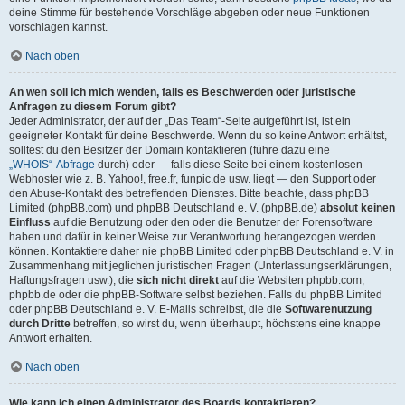
deine Stimme für bestehende Vorschläge abgeben oder neue Funktionen
vorschlagen kannst.
Nach oben
An wen soll ich mich wenden, falls es Beschwerden oder juristische
Anfragen zu diesem Forum gibt?
Jeder Administrator, der auf der „Das Team“-Seite aufgeführt ist, ist ein
geeigneter Kontakt für deine Beschwerde. Wenn du so keine Antwort erhältst,
solltest du den Besitzer der Domain kontaktieren (führe dazu eine
„WHOIS“-Abfrage
durch) oder — falls diese Seite bei einem kostenlosen
Webhoster wie z. B. Yahoo!, free.fr, funpic.de usw. liegt — den Support oder
den Abuse-Kontakt des betreffenden Dienstes. Bitte beachte, dass phpBB
Limited (phpBB.com) und phpBB Deutschland e. V. (phpBB.de)
absolut keinen
Einfluss
auf die Benutzung oder den oder die Benutzer der Forensoftware
haben und dafür in keiner Weise zur Verantwortung herangezogen werden
können. Kontaktiere daher nie phpBB Limited oder phpBB Deutschland e. V. in
Zusammenhang mit jeglichen juristischen Fragen (Unterlassungserklärungen,
Haftungsfragen usw.), die
sich nicht direkt
auf die Websiten phpbb.com,
phpbb.de oder die phpBB-Software selbst beziehen. Falls du phpBB Limited
oder phpBB Deutschland e. V. E-Mails schreibst, die die
Softwarenutzung
durch Dritte
betreffen, so wirst du, wenn überhaupt, höchstens eine knappe
Antwort erhalten.
Nach oben
Wie kann ich einen Administrator des Boards kontaktieren?