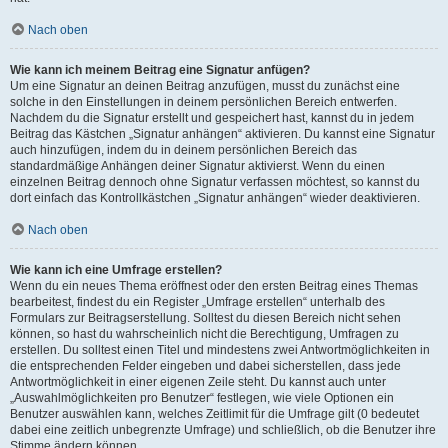
Nach oben
Wie kann ich meinem Beitrag eine Signatur anfügen?
Um eine Signatur an deinen Beitrag anzufügen, musst du zunächst eine
solche in den Einstellungen in deinem persönlichen Bereich entwerfen.
Nachdem du die Signatur erstellt und gespeichert hast, kannst du in jedem
Beitrag das Kästchen „Signatur anhängen“ aktivieren. Du kannst eine Signatur
auch hinzufügen, indem du in deinem persönlichen Bereich das
standardmäßige Anhängen deiner Signatur aktivierst. Wenn du einen
einzelnen Beitrag dennoch ohne Signatur verfassen möchtest, so kannst du
dort einfach das Kontrollkästchen „Signatur anhängen“ wieder deaktivieren.
Nach oben
Wie kann ich eine Umfrage erstellen?
Wenn du ein neues Thema eröffnest oder den ersten Beitrag eines Themas
bearbeitest, findest du ein Register „Umfrage erstellen“ unterhalb des
Formulars zur Beitragserstellung. Solltest du diesen Bereich nicht sehen
können, so hast du wahrscheinlich nicht die Berechtigung, Umfragen zu
erstellen. Du solltest einen Titel und mindestens zwei Antwortmöglichkeiten in
die entsprechenden Felder eingeben und dabei sicherstellen, dass jede
Antwortmöglichkeit in einer eigenen Zeile steht. Du kannst auch unter
„Auswahlmöglichkeiten pro Benutzer“ festlegen, wie viele Optionen ein
Benutzer auswählen kann, welches Zeitlimit für die Umfrage gilt (0 bedeutet
dabei eine zeitlich unbegrenzte Umfrage) und schließlich, ob die Benutzer ihre
Stimme ändern können.