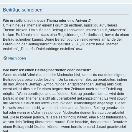
Beiträge schreiben
Wie erstelle ich ein neues Thema oder eine Antwort?
Um ein neues Thema in einem Forum zu eröffnen, musst du auf „Neues
Thema“ klicken. Um auf einen Beitrag zu antworten, musst du auf „Antworten“
klicken. Es könnte sein, dass eine Registrierung erforderlich ist, bevor du einen
Beitrag schreiben kannst. Deine Berechtigungen sind jeweils am Ende der
Foren- und der Beitragsansicht aufgelistet. Z. B. „Du darfst neue Themen
erstellen“, „Du darfst Dateianhänge erstellen“ usw.
Nach oben
Wie kann ich einen Beitrag bearbeiten oder löschen?
Wenn du nicht Administrator oder Moderator bist, kannst du nur deine eigenen
Beiträge bearbeiten oder löschen. Du kannst einen Beitrag bearbeiten, indem
du das „Ändere Beitrag“-Symbol für den entsprechenden Beitrag anklickst;
eventuell ist dies nur für einen begrenzten Zeitraum nach seiner Erstellung
möglich. Wenn bereits jemand auf deinen Beitrag geantwortet hat, wird dein
Beitrag in der Themenansicht als überarbeitet gekennzeichnet. Es wird sowohl
die Anzahl als auch der letzte Zeitpunkt der Bearbeitungen angezeigt. Dieser
Hinweis erscheint nicht, wenn noch niemand auf deinen Beitrag geantwortet
hat oder wenn ein Administrator oder Moderator deinen Beitrag überarbeitet
hat. Diese können jedoch, falls sie es für nötig halten, eine Notiz hinterlassen,
warum dein Beitrag überarbeitet wurde. Bitte beachte, dass normale Benutzer
einen Beitrag nicht löschen können, wenn bereits jemand darauf geantwortet
hat.