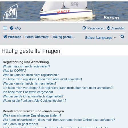
Micro Magic Forum
Deutschland
FAQ
Registrieren
Anmelden
S
Webseite
Foren-Übersicht
Häufig gestellte Fragen
Select Language
▼
u
Häufig gestellte Fragen
c
h
Registrierung und Anmeldung
e
Wozu muss ich mich registrieren?
Was ist COPPA?
Warum kann ich mich nicht registrieren?
Ich habe mich registriert, kann mich aber nicht anmelden!
Warum kann ich mich nicht anmelden?
Ich habe mich vor einiger Zeit registriert, kann mich aber nicht mehr anmelden?!
Ich habe mein Passwort vergessen!
Warum werde ich automatisch abgemeldet?
Wozu ist die Funktion „Alle Cookies löschen“?
Benutzerpräferenzen und -einstellungen
Wie kann ich meine Einstellungen ändern?
Wie kann ich verhindern, dass mein Benutzername in der Online-Liste auftaucht?
Die Forenuhr geht falsch!