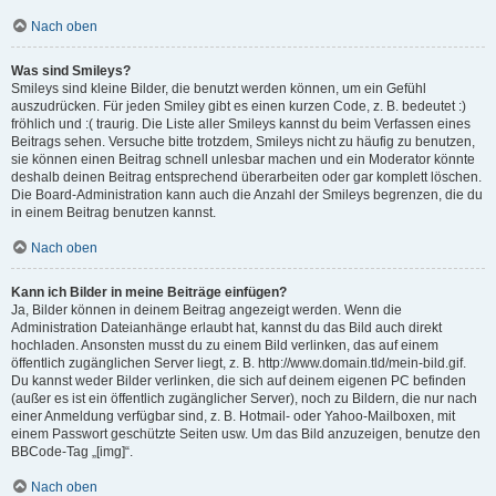
Nach oben
Was sind Smileys?
Smileys sind kleine Bilder, die benutzt werden können, um ein Gefühl
auszudrücken. Für jeden Smiley gibt es einen kurzen Code, z. B. bedeutet :)
fröhlich und :( traurig. Die Liste aller Smileys kannst du beim Verfassen eines
Beitrags sehen. Versuche bitte trotzdem, Smileys nicht zu häufig zu benutzen,
sie können einen Beitrag schnell unlesbar machen und ein Moderator könnte
deshalb deinen Beitrag entsprechend überarbeiten oder gar komplett löschen.
Die Board-Administration kann auch die Anzahl der Smileys begrenzen, die du
in einem Beitrag benutzen kannst.
Nach oben
Kann ich Bilder in meine Beiträge einfügen?
Ja, Bilder können in deinem Beitrag angezeigt werden. Wenn die
Administration Dateianhänge erlaubt hat, kannst du das Bild auch direkt
hochladen. Ansonsten musst du zu einem Bild verlinken, das auf einem
öffentlich zugänglichen Server liegt, z. B. http://www.domain.tld/mein-bild.gif.
Du kannst weder Bilder verlinken, die sich auf deinem eigenen PC befinden
(außer es ist ein öffentlich zugänglicher Server), noch zu Bildern, die nur nach
einer Anmeldung verfügbar sind, z. B. Hotmail- oder Yahoo-Mailboxen, mit
einem Passwort geschützte Seiten usw. Um das Bild anzuzeigen, benutze den
BBCode-Tag „[img]“.
Nach oben