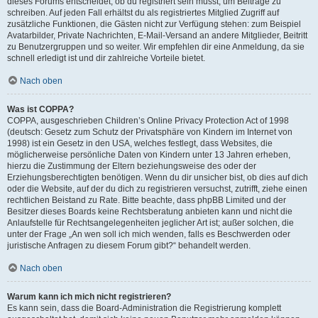
dieses Forums entscheidet, ob du registriert sein musst, um Beiträge zu
schreiben. Auf jeden Fall erhältst du als registriertes Mitglied Zugriff auf
zusätzliche Funktionen, die Gästen nicht zur Verfügung stehen: zum Beispiel
Avatarbilder, Private Nachrichten, E-Mail-Versand an andere Mitglieder, Beitritt
zu Benutzergruppen und so weiter. Wir empfehlen dir eine Anmeldung, da sie
schnell erledigt ist und dir zahlreiche Vorteile bietet.
Nach oben
Was ist COPPA?
COPPA, ausgeschrieben Children’s Online Privacy Protection Act of 1998
(deutsch: Gesetz zum Schutz der Privatsphäre von Kindern im Internet von
1998) ist ein Gesetz in den USA, welches festlegt, dass Websites, die
möglicherweise persönliche Daten von Kindern unter 13 Jahren erheben,
hierzu die Zustimmung der Eltern beziehungsweise des oder der
Erziehungsberechtigten benötigen. Wenn du dir unsicher bist, ob dies auf dich
oder die Website, auf der du dich zu registrieren versuchst, zutrifft, ziehe einen
rechtlichen Beistand zu Rate. Bitte beachte, dass phpBB Limited und der
Besitzer dieses Boards keine Rechtsberatung anbieten kann und nicht die
Anlaufstelle für Rechtsangelegenheiten jeglicher Art ist; außer solchen, die
unter der Frage „An wen soll ich mich wenden, falls es Beschwerden oder
juristische Anfragen zu diesem Forum gibt?“ behandelt werden.
Nach oben
Warum kann ich mich nicht registrieren?
Es kann sein, dass die Board-Administration die Registrierung komplett