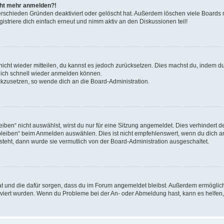
icht mehr anmelden?!
erschieden Gründen deaktiviert oder gelöscht hat. Außerdem löschen viele Boards r
triere dich einfach erneut und nimm aktiv an den Diskussionen teil!
 nicht wieder mitteilen, du kannst es jedoch zurücksetzen. Dies machst du, indem 
 dich schnell wieder anmelden können.
ückzusetzen, so wende dich an die Board-Administration.
en“ nicht auswählst, wirst du nur für eine Sitzung angemeldet. Dies verhindert 
leiben“ beim Anmelden auswählen. Dies ist nicht empfehlenswert, wenn du dich an
 steht, dann wurde sie vermutlich von der Board-Administration ausgeschaltet.
 hat und die dafür sorgen, dass du im Forum angemeldet bleibst. Außerdem ermögli
tiviert wurden. Wenn du Probleme bei der An- oder Abmeldung hast, kann es helfen