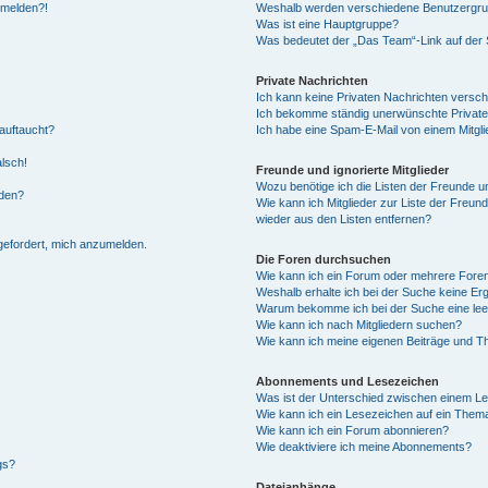
anmelden?!
Weshalb werden verschiedene Benutzergrupp
Was ist eine Hauptgruppe?
Was bedeutet der „Das Team“-Link auf der S
Private Nachrichten
Ich kann keine Privaten Nachrichten versch
Ich bekomme ständig unerwünschte Private
auftaucht?
Ich habe eine Spam-E-Mail von einem Mitgli
alsch!
Freunde und ignorierte Mitglieder
Wozu benötige ich die Listen der Freunde un
rden?
Wie kann ich Mitglieder zur Liste der Freund
wieder aus den Listen entfernen?
fgefordert, mich anzumelden.
Die Foren durchsuchen
Wie kann ich ein Forum oder mehrere For
Weshalb erhalte ich bei der Suche keine Er
Warum bekomme ich bei der Suche eine lee
Wie kann ich nach Mitgliedern suchen?
Wie kann ich meine eigenen Beiträge und T
Abonnements und Lesezeichen
Was ist der Unterschied zwischen einem L
Wie kann ich ein Lesezeichen auf ein Them
Wie kann ich ein Forum abonnieren?
Wie deaktiviere ich meine Abonnements?
gs?
Dateianhänge