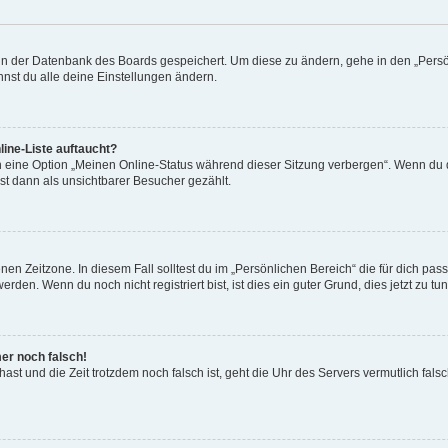
n in der Datenbank des Boards gespeichert. Um diese zu ändern, gehe in den „Persö
nst du alle deine Einstellungen ändern.
ine-Liste auftaucht?
n eine Option „Meinen Online-Status während dieser Sitzung verbergen“. Wenn du d
st dann als unsichtbarer Besucher gezählt.
en Zeitzone. In diesem Fall solltest du im „Persönlichen Bereich“ die für dich passe
den. Wenn du noch nicht registriert bist, ist dies ein guter Grund, dies jetzt zu tun
mer noch falsch!
t hast und die Zeit trotzdem noch falsch ist, geht die Uhr des Servers vermutlich fal