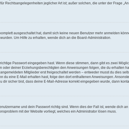
für Rechtsangelegenheiten jeglicher Art ist; außer solchen, die unter der Frage „
.
g komplett ausgeschaltet hat, damit sich keine neuen Benutzer mehr anmelden könn
 wurden. Um Hilfe zu erhalten, wende dich an die Board-Administration.
 richtige Passwort eingegeben hast. Wenn diese stimmen, dann gibt es zwei Mögl
tern oder deiner Erziehungsberechtigten den Anweisungen folgen, die du erhalten ha
u angemeldeten Mitglieder erst freigeschaltet werden – entweder musst du dies selbs
. Wenn du eine E-Mail erhalten hast, folge den dort enthaltenen Anweisungen. Ansons
 dir sicher bist, dass deine E-Mail-Adresse korrekt eingegeben wurde, dann kontak
Benutzername und dein Passwort richtig sind. Wenn dies der Fall ist, wende dich a
ionsproblem mit der Website vorliegt, welches ein Administrator lösen muss.