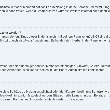
t installiert oder niemand hat das Forum bislang in deine Sprache übersetzt. Frag
, würden wir uns freuen, wenn du es übersetzen würdest. Weitere Informationen dazu
gezeigt werden?
amen stehen. Eines dieser Bilder ist meist mit deinem Rang verknüpft: Oft sind di
ld wird auch als „Avatar“ bezeichnet. Es handelt sich hierbei in der Regel um ein
 Avatar über eine der folgenden vier Methoden hinzufügen: Gravatar, Galerie, Rem
en Avatar benutzen kannst, solltest du die Board-Administration kontaktieren.
viele Beiträge du bislang erstellt hast oder identifizieren bestimmte Benutzer w
 Board-Administration festgelegt wurden. Bitte schreibe keine sinnlosen Beiträge
wird deinen Rang unter Umständen einfach wieder zurücksetzen.