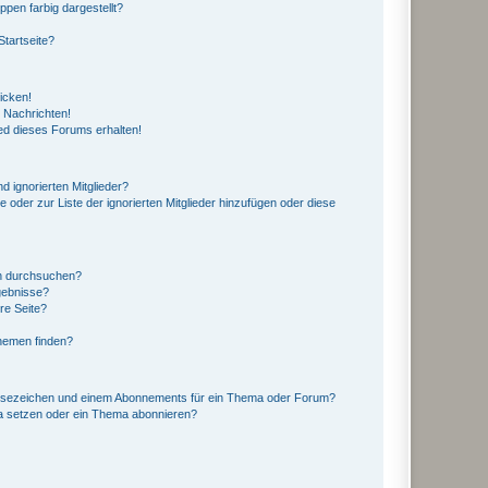
en farbig dargestellt?
tartseite?
icken!
 Nachrichten!
ed dieses Forums erhalten!
d ignorierten Mitglieder?
e oder zur Liste der ignorierten Mitglieder hinzufügen oder diese
en durchsuchen?
gebnisse?
re Seite?
hemen finden?
esezeichen und einem Abonnements für ein Thema oder Forum?
a setzen oder ein Thema abonnieren?