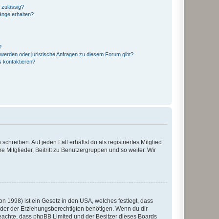
 zulässig?
hänge erhalten?
?
hwerden oder juristische Anfragen zu diesem Forum gibt?
s kontaktieren?
chreiben. Auf jeden Fall erhältst du als registriertes Mitglied
e Mitglieder, Beitritt zu Benutzergruppen und so weiter. Wir
n 1998) ist ein Gesetz in den USA, welches festlegt, dass
der der Erziehungsberechtigten benötigen. Wenn du dir
te beachte, dass phpBB Limited und der Besitzer dieses Boards