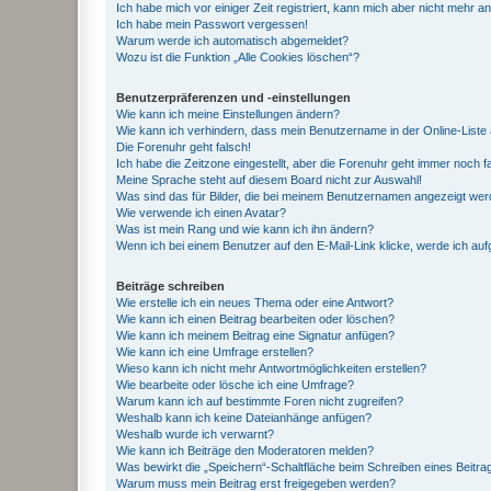
Ich habe mich vor einiger Zeit registriert, kann mich aber nicht mehr 
Ich habe mein Passwort vergessen!
Warum werde ich automatisch abgemeldet?
Wozu ist die Funktion „Alle Cookies löschen“?
Benutzerpräferenzen und -einstellungen
Wie kann ich meine Einstellungen ändern?
Wie kann ich verhindern, dass mein Benutzername in der Online-Liste 
Die Forenuhr geht falsch!
Ich habe die Zeitzone eingestellt, aber die Forenuhr geht immer noch f
Meine Sprache steht auf diesem Board nicht zur Auswahl!
Was sind das für Bilder, die bei meinem Benutzernamen angezeigt we
Wie verwende ich einen Avatar?
Was ist mein Rang und wie kann ich ihn ändern?
Wenn ich bei einem Benutzer auf den E-Mail-Link klicke, werde ich au
Beiträge schreiben
Wie erstelle ich ein neues Thema oder eine Antwort?
Wie kann ich einen Beitrag bearbeiten oder löschen?
Wie kann ich meinem Beitrag eine Signatur anfügen?
Wie kann ich eine Umfrage erstellen?
Wieso kann ich nicht mehr Antwortmöglichkeiten erstellen?
Wie bearbeite oder lösche ich eine Umfrage?
Warum kann ich auf bestimmte Foren nicht zugreifen?
Weshalb kann ich keine Dateianhänge anfügen?
Weshalb wurde ich verwarnt?
Wie kann ich Beiträge den Moderatoren melden?
Was bewirkt die „Speichern“-Schaltfläche beim Schreiben eines Beitra
Warum muss mein Beitrag erst freigegeben werden?