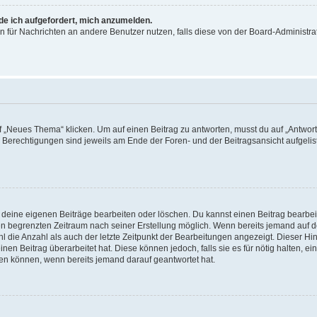
rde ich aufgefordert, mich anzumelden.
ion für Nachrichten an andere Benutzer nutzen, falls diese von der Board-Administ
„Neues Thema“ klicken. Um auf einen Beitrag zu antworten, musst du auf „Antworte
e Berechtigungen sind jeweils am Ende der Foren- und der Beitragsansicht aufgeliste
r deine eigenen Beiträge bearbeiten oder löschen. Du kannst einen Beitrag bearbe
inen begrenzten Zeitraum nach seiner Erstellung möglich. Wenn bereits jemand auf de
 die Anzahl als auch der letzte Zeitpunkt der Bearbeitungen angezeigt. Dieser Hi
en Beitrag überarbeitet hat. Diese können jedoch, falls sie es für nötig halten, ei
hen können, wenn bereits jemand darauf geantwortet hat.