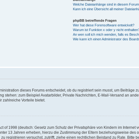
Welche Dateianhänge sind in diesem Forum
Kann ich eine Übersicht all meiner Dateian
phpBB betreffende Fragen
Wer hat diese Forensoftware entwickelt?
Warum ist Funktion x oder y nicht enthalten
An wen soll ich mich wenden, falls es Besc
Wie kann ich einen Administrator des Board
istration dieses Forums entscheidet, ob du registriert sein musst, um Beiträge zu s
ung stehen: zum Beispiel Avatarbilder, Private Nachrichten, E-Mail-Versand an ander
 zahlreiche Vorteile bietet.
t of 1998 (deutsch: Gesetz zum Schutz der Privatsphäre von Kindern im Internet vo
unter 13 Jahren erheben, hierzu die Zustimmung der Eltern beziehungsweise des o
h zu registrieren versuchst, zutrifft, ziehe einen rechtlichen Beistand zu Rate. Bit