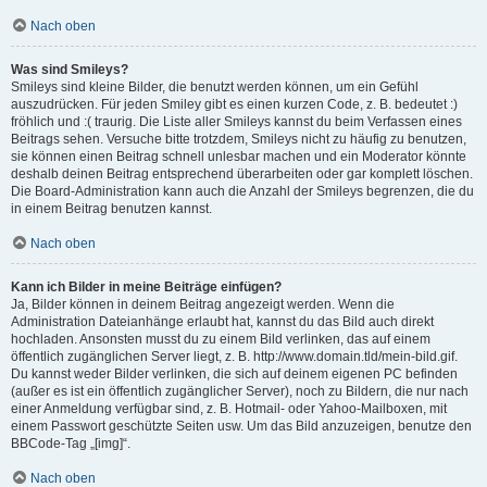
Nach oben
Was sind Smileys?
Smileys sind kleine Bilder, die benutzt werden können, um ein Gefühl
auszudrücken. Für jeden Smiley gibt es einen kurzen Code, z. B. bedeutet :)
fröhlich und :( traurig. Die Liste aller Smileys kannst du beim Verfassen eines
Beitrags sehen. Versuche bitte trotzdem, Smileys nicht zu häufig zu benutzen,
sie können einen Beitrag schnell unlesbar machen und ein Moderator könnte
deshalb deinen Beitrag entsprechend überarbeiten oder gar komplett löschen.
Die Board-Administration kann auch die Anzahl der Smileys begrenzen, die du
in einem Beitrag benutzen kannst.
Nach oben
Kann ich Bilder in meine Beiträge einfügen?
Ja, Bilder können in deinem Beitrag angezeigt werden. Wenn die
Administration Dateianhänge erlaubt hat, kannst du das Bild auch direkt
hochladen. Ansonsten musst du zu einem Bild verlinken, das auf einem
öffentlich zugänglichen Server liegt, z. B. http://www.domain.tld/mein-bild.gif.
Du kannst weder Bilder verlinken, die sich auf deinem eigenen PC befinden
(außer es ist ein öffentlich zugänglicher Server), noch zu Bildern, die nur nach
einer Anmeldung verfügbar sind, z. B. Hotmail- oder Yahoo-Mailboxen, mit
einem Passwort geschützte Seiten usw. Um das Bild anzuzeigen, benutze den
BBCode-Tag „[img]“.
Nach oben