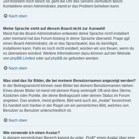
Zeit trotzdem noch falsch ist, geht die Uhr des Servers vermutlich falsch.
Kontaktiere einen Administrator, damit er das Problem beheben kann.
Nach oben
Meine Sprache steht auf diesem Board nicht zur Auswahl!
Meist hat die Board-Administration entweder deine Sprache nicht installiert
oder niemand hat das Forum bislang in deine Sprache übersetzt. Frage ggf.
einen Board-Administrator, ob er das Sprachpaket, das du benötigst,
installieren kann. Falls es noch nicht existiert, würden wir uns freuen, wenn du
es übersetzen würdest. Weitere Informationen dazu können auf der Website
von
phpBB Limited
oder auf
phpBB.de
gefunden werden.
Nach oben
Was sind das für Bilder, die bei meinem Benutzernamen angezeigt werden?
In der Beitragsansicht können zwei Bilder bei deinem Benutzernamen stehen.
Eines dieser Bilder ist meist mit deinem Rang verknüpft: Oft sind dies Sterne,
Kästchen oder Punkte, die deine Beitragszahl oder deinen Status im Forum
angeben. Das andere, meist größere, Bild wird auch als „Avatar“ bezeichnet.
Es handelt sich hierbei in der Regel um ein persönliches Bild, welches von
Benutzer zu Benutzer unterschiedlich ist.
Nach oben
Wie verwende ich einen Avatar?
In deinem persönlichen Bereich kannst du unter „Profil“ einen Avatar über eine