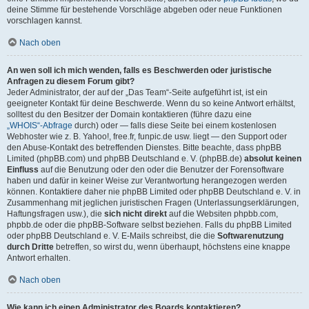
deine Stimme für bestehende Vorschläge abgeben oder neue Funktionen
vorschlagen kannst.
Nach oben
An wen soll ich mich wenden, falls es Beschwerden oder juristische
Anfragen zu diesem Forum gibt?
Jeder Administrator, der auf der „Das Team“-Seite aufgeführt ist, ist ein
geeigneter Kontakt für deine Beschwerde. Wenn du so keine Antwort erhältst,
solltest du den Besitzer der Domain kontaktieren (führe dazu eine
„WHOIS“-Abfrage
durch) oder — falls diese Seite bei einem kostenlosen
Webhoster wie z. B. Yahoo!, free.fr, funpic.de usw. liegt — den Support oder
den Abuse-Kontakt des betreffenden Dienstes. Bitte beachte, dass phpBB
Limited (phpBB.com) und phpBB Deutschland e. V. (phpBB.de)
absolut keinen
Einfluss
auf die Benutzung oder den oder die Benutzer der Forensoftware
haben und dafür in keiner Weise zur Verantwortung herangezogen werden
können. Kontaktiere daher nie phpBB Limited oder phpBB Deutschland e. V. in
Zusammenhang mit jeglichen juristischen Fragen (Unterlassungserklärungen,
Haftungsfragen usw.), die
sich nicht direkt
auf die Websiten phpbb.com,
phpbb.de oder die phpBB-Software selbst beziehen. Falls du phpBB Limited
oder phpBB Deutschland e. V. E-Mails schreibst, die die
Softwarenutzung
durch Dritte
betreffen, so wirst du, wenn überhaupt, höchstens eine knappe
Antwort erhalten.
Nach oben
Wie kann ich einen Administrator des Boards kontaktieren?