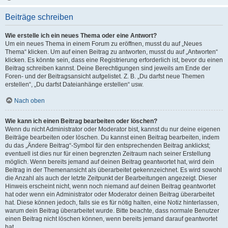
Beiträge schreiben
Wie erstelle ich ein neues Thema oder eine Antwort?
Um ein neues Thema in einem Forum zu eröffnen, musst du auf „Neues
Thema“ klicken. Um auf einen Beitrag zu antworten, musst du auf „Antworten“
klicken. Es könnte sein, dass eine Registrierung erforderlich ist, bevor du einen
Beitrag schreiben kannst. Deine Berechtigungen sind jeweils am Ende der
Foren- und der Beitragsansicht aufgelistet. Z. B. „Du darfst neue Themen
erstellen“, „Du darfst Dateianhänge erstellen“ usw.
Nach oben
Wie kann ich einen Beitrag bearbeiten oder löschen?
Wenn du nicht Administrator oder Moderator bist, kannst du nur deine eigenen
Beiträge bearbeiten oder löschen. Du kannst einen Beitrag bearbeiten, indem
du das „Ändere Beitrag“-Symbol für den entsprechenden Beitrag anklickst;
eventuell ist dies nur für einen begrenzten Zeitraum nach seiner Erstellung
möglich. Wenn bereits jemand auf deinen Beitrag geantwortet hat, wird dein
Beitrag in der Themenansicht als überarbeitet gekennzeichnet. Es wird sowohl
die Anzahl als auch der letzte Zeitpunkt der Bearbeitungen angezeigt. Dieser
Hinweis erscheint nicht, wenn noch niemand auf deinen Beitrag geantwortet
hat oder wenn ein Administrator oder Moderator deinen Beitrag überarbeitet
hat. Diese können jedoch, falls sie es für nötig halten, eine Notiz hinterlassen,
warum dein Beitrag überarbeitet wurde. Bitte beachte, dass normale Benutzer
einen Beitrag nicht löschen können, wenn bereits jemand darauf geantwortet
hat.