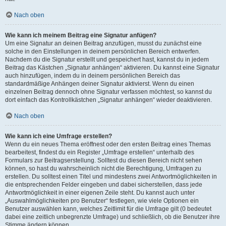
Nach oben
Wie kann ich meinem Beitrag eine Signatur anfügen?
Um eine Signatur an deinen Beitrag anzufügen, musst du zunächst eine
solche in den Einstellungen in deinem persönlichen Bereich entwerfen.
Nachdem du die Signatur erstellt und gespeichert hast, kannst du in jedem
Beitrag das Kästchen „Signatur anhängen“ aktivieren. Du kannst eine Signatur
auch hinzufügen, indem du in deinem persönlichen Bereich das
standardmäßige Anhängen deiner Signatur aktivierst. Wenn du einen
einzelnen Beitrag dennoch ohne Signatur verfassen möchtest, so kannst du
dort einfach das Kontrollkästchen „Signatur anhängen“ wieder deaktivieren.
Nach oben
Wie kann ich eine Umfrage erstellen?
Wenn du ein neues Thema eröffnest oder den ersten Beitrag eines Themas
bearbeitest, findest du ein Register „Umfrage erstellen“ unterhalb des
Formulars zur Beitragserstellung. Solltest du diesen Bereich nicht sehen
können, so hast du wahrscheinlich nicht die Berechtigung, Umfragen zu
erstellen. Du solltest einen Titel und mindestens zwei Antwortmöglichkeiten in
die entsprechenden Felder eingeben und dabei sicherstellen, dass jede
Antwortmöglichkeit in einer eigenen Zeile steht. Du kannst auch unter
„Auswahlmöglichkeiten pro Benutzer“ festlegen, wie viele Optionen ein
Benutzer auswählen kann, welches Zeitlimit für die Umfrage gilt (0 bedeutet
dabei eine zeitlich unbegrenzte Umfrage) und schließlich, ob die Benutzer ihre
Stimme ändern können.