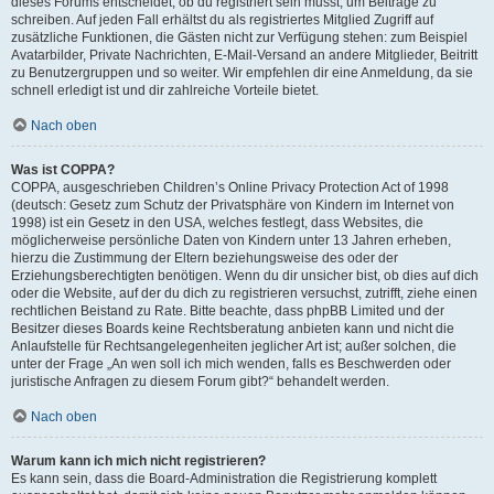
dieses Forums entscheidet, ob du registriert sein musst, um Beiträge zu
schreiben. Auf jeden Fall erhältst du als registriertes Mitglied Zugriff auf
zusätzliche Funktionen, die Gästen nicht zur Verfügung stehen: zum Beispiel
Avatarbilder, Private Nachrichten, E-Mail-Versand an andere Mitglieder, Beitritt
zu Benutzergruppen und so weiter. Wir empfehlen dir eine Anmeldung, da sie
schnell erledigt ist und dir zahlreiche Vorteile bietet.
Nach oben
Was ist COPPA?
COPPA, ausgeschrieben Children’s Online Privacy Protection Act of 1998
(deutsch: Gesetz zum Schutz der Privatsphäre von Kindern im Internet von
1998) ist ein Gesetz in den USA, welches festlegt, dass Websites, die
möglicherweise persönliche Daten von Kindern unter 13 Jahren erheben,
hierzu die Zustimmung der Eltern beziehungsweise des oder der
Erziehungsberechtigten benötigen. Wenn du dir unsicher bist, ob dies auf dich
oder die Website, auf der du dich zu registrieren versuchst, zutrifft, ziehe einen
rechtlichen Beistand zu Rate. Bitte beachte, dass phpBB Limited und der
Besitzer dieses Boards keine Rechtsberatung anbieten kann und nicht die
Anlaufstelle für Rechtsangelegenheiten jeglicher Art ist; außer solchen, die
unter der Frage „An wen soll ich mich wenden, falls es Beschwerden oder
juristische Anfragen zu diesem Forum gibt?“ behandelt werden.
Nach oben
Warum kann ich mich nicht registrieren?
Es kann sein, dass die Board-Administration die Registrierung komplett