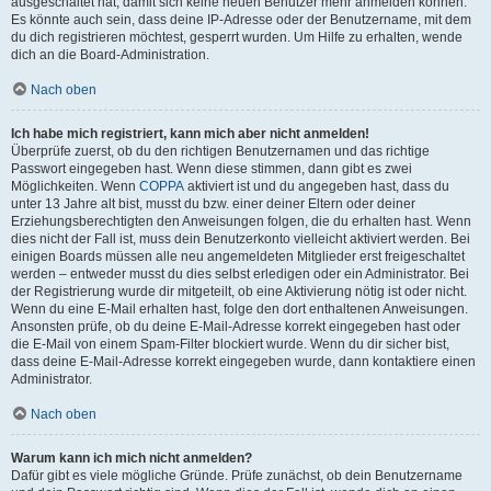
ausgeschaltet hat, damit sich keine neuen Benutzer mehr anmelden können.
Es könnte auch sein, dass deine IP-Adresse oder der Benutzername, mit dem
du dich registrieren möchtest, gesperrt wurden. Um Hilfe zu erhalten, wende
dich an die Board-Administration.
Nach oben
Ich habe mich registriert, kann mich aber nicht anmelden!
Überprüfe zuerst, ob du den richtigen Benutzernamen und das richtige
Passwort eingegeben hast. Wenn diese stimmen, dann gibt es zwei
Möglichkeiten. Wenn
COPPA
aktiviert ist und du angegeben hast, dass du
unter 13 Jahre alt bist, musst du bzw. einer deiner Eltern oder deiner
Erziehungsberechtigten den Anweisungen folgen, die du erhalten hast. Wenn
dies nicht der Fall ist, muss dein Benutzerkonto vielleicht aktiviert werden. Bei
einigen Boards müssen alle neu angemeldeten Mitglieder erst freigeschaltet
werden – entweder musst du dies selbst erledigen oder ein Administrator. Bei
der Registrierung wurde dir mitgeteilt, ob eine Aktivierung nötig ist oder nicht.
Wenn du eine E-Mail erhalten hast, folge den dort enthaltenen Anweisungen.
Ansonsten prüfe, ob du deine E-Mail-Adresse korrekt eingegeben hast oder
die E-Mail von einem Spam-Filter blockiert wurde. Wenn du dir sicher bist,
dass deine E-Mail-Adresse korrekt eingegeben wurde, dann kontaktiere einen
Administrator.
Nach oben
Warum kann ich mich nicht anmelden?
Dafür gibt es viele mögliche Gründe. Prüfe zunächst, ob dein Benutzername