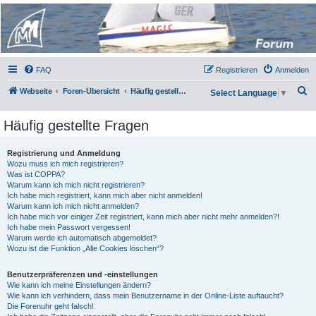
Micro Magic Forum
Deutschland
FAQ
Registrieren
Anmelden
S
Webseite
Foren-Übersicht
Häufig gestellte Fragen
Select Language
▼
u
Häufig gestellte Fragen
c
h
Registrierung und Anmeldung
e
Wozu muss ich mich registrieren?
Was ist COPPA?
Warum kann ich mich nicht registrieren?
Ich habe mich registriert, kann mich aber nicht anmelden!
Warum kann ich mich nicht anmelden?
Ich habe mich vor einiger Zeit registriert, kann mich aber nicht mehr anmelden?!
Ich habe mein Passwort vergessen!
Warum werde ich automatisch abgemeldet?
Wozu ist die Funktion „Alle Cookies löschen“?
Benutzerpräferenzen und -einstellungen
Wie kann ich meine Einstellungen ändern?
Wie kann ich verhindern, dass mein Benutzername in der Online-Liste auftaucht?
Die Forenuhr geht falsch!