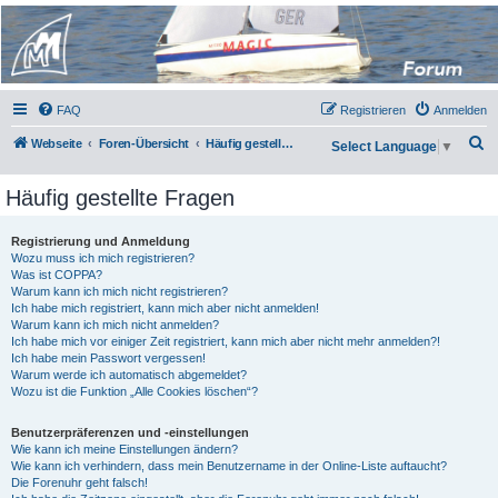
Micro Magic Forum
Deutschland
FAQ
Registrieren
Anmelden
S
Webseite
Foren-Übersicht
Häufig gestellte Fragen
Select Language
▼
u
Häufig gestellte Fragen
c
h
Registrierung und Anmeldung
e
Wozu muss ich mich registrieren?
Was ist COPPA?
Warum kann ich mich nicht registrieren?
Ich habe mich registriert, kann mich aber nicht anmelden!
Warum kann ich mich nicht anmelden?
Ich habe mich vor einiger Zeit registriert, kann mich aber nicht mehr anmelden?!
Ich habe mein Passwort vergessen!
Warum werde ich automatisch abgemeldet?
Wozu ist die Funktion „Alle Cookies löschen“?
Benutzerpräferenzen und -einstellungen
Wie kann ich meine Einstellungen ändern?
Wie kann ich verhindern, dass mein Benutzername in der Online-Liste auftaucht?
Die Forenuhr geht falsch!