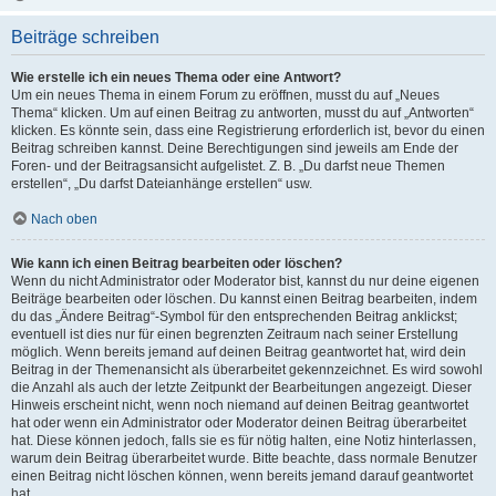
Beiträge schreiben
Wie erstelle ich ein neues Thema oder eine Antwort?
Um ein neues Thema in einem Forum zu eröffnen, musst du auf „Neues
Thema“ klicken. Um auf einen Beitrag zu antworten, musst du auf „Antworten“
klicken. Es könnte sein, dass eine Registrierung erforderlich ist, bevor du einen
Beitrag schreiben kannst. Deine Berechtigungen sind jeweils am Ende der
Foren- und der Beitragsansicht aufgelistet. Z. B. „Du darfst neue Themen
erstellen“, „Du darfst Dateianhänge erstellen“ usw.
Nach oben
Wie kann ich einen Beitrag bearbeiten oder löschen?
Wenn du nicht Administrator oder Moderator bist, kannst du nur deine eigenen
Beiträge bearbeiten oder löschen. Du kannst einen Beitrag bearbeiten, indem
du das „Ändere Beitrag“-Symbol für den entsprechenden Beitrag anklickst;
eventuell ist dies nur für einen begrenzten Zeitraum nach seiner Erstellung
möglich. Wenn bereits jemand auf deinen Beitrag geantwortet hat, wird dein
Beitrag in der Themenansicht als überarbeitet gekennzeichnet. Es wird sowohl
die Anzahl als auch der letzte Zeitpunkt der Bearbeitungen angezeigt. Dieser
Hinweis erscheint nicht, wenn noch niemand auf deinen Beitrag geantwortet
hat oder wenn ein Administrator oder Moderator deinen Beitrag überarbeitet
hat. Diese können jedoch, falls sie es für nötig halten, eine Notiz hinterlassen,
warum dein Beitrag überarbeitet wurde. Bitte beachte, dass normale Benutzer
einen Beitrag nicht löschen können, wenn bereits jemand darauf geantwortet
hat.