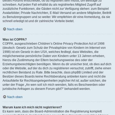
dieses Forums entscheidet, ob du registriert sein musst, um Beiträge zu
schreiben. Auf jeden Fall erhältst du als registriertes Mitglied Zugriff auf
zusätzliche Funktionen, die Gästen nicht zur Verfügung stehen: zum Beispiel
Avatarbilder, Private Nachrichten, E-Mail-Versand an andere Mitglieder, Beitritt
zu Benutzergruppen und so weiter. Wir empfehlen dir eine Anmeldung, da sie
schnell erledigt ist und dir zahlreiche Vorteile bietet.
Nach oben
Was ist COPPA?
COPPA, ausgeschrieben Children’s Online Privacy Protection Act of 1998
(deutsch: Gesetz zum Schutz der Privatsphäre von Kindern im Internet von
1998) ist ein Gesetz in den USA, welches festlegt, dass Websites, die
möglicherweise persönliche Daten von Kindern unter 13 Jahren erheben,
hierzu die Zustimmung der Eltern beziehungsweise des oder der
Erziehungsberechtigten benötigen. Wenn du dir unsicher bist, ob dies auf dich
oder die Website, auf der du dich zu registrieren versuchst, zutrifft, ziehe einen
rechtlichen Beistand zu Rate. Bitte beachte, dass phpBB Limited und der
Besitzer dieses Boards keine Rechtsberatung anbieten kann und nicht die
Anlaufstelle für Rechtsangelegenheiten jeglicher Art ist; außer solchen, die
unter der Frage „An wen soll ich mich wenden, falls es Beschwerden oder
juristische Anfragen zu diesem Forum gibt?“ behandelt werden.
Nach oben
Warum kann ich mich nicht registrieren?
Es kann sein, dass die Board-Administration die Registrierung komplett