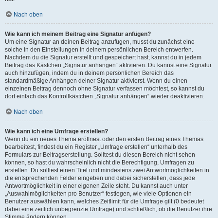
Nach oben
Wie kann ich meinem Beitrag eine Signatur anfügen?
Um eine Signatur an deinen Beitrag anzufügen, musst du zunächst eine
solche in den Einstellungen in deinem persönlichen Bereich entwerfen.
Nachdem du die Signatur erstellt und gespeichert hast, kannst du in jedem
Beitrag das Kästchen „Signatur anhängen“ aktivieren. Du kannst eine Signatur
auch hinzufügen, indem du in deinem persönlichen Bereich das
standardmäßige Anhängen deiner Signatur aktivierst. Wenn du einen
einzelnen Beitrag dennoch ohne Signatur verfassen möchtest, so kannst du
dort einfach das Kontrollkästchen „Signatur anhängen“ wieder deaktivieren.
Nach oben
Wie kann ich eine Umfrage erstellen?
Wenn du ein neues Thema eröffnest oder den ersten Beitrag eines Themas
bearbeitest, findest du ein Register „Umfrage erstellen“ unterhalb des
Formulars zur Beitragserstellung. Solltest du diesen Bereich nicht sehen
können, so hast du wahrscheinlich nicht die Berechtigung, Umfragen zu
erstellen. Du solltest einen Titel und mindestens zwei Antwortmöglichkeiten in
die entsprechenden Felder eingeben und dabei sicherstellen, dass jede
Antwortmöglichkeit in einer eigenen Zeile steht. Du kannst auch unter
„Auswahlmöglichkeiten pro Benutzer“ festlegen, wie viele Optionen ein
Benutzer auswählen kann, welches Zeitlimit für die Umfrage gilt (0 bedeutet
dabei eine zeitlich unbegrenzte Umfrage) und schließlich, ob die Benutzer ihre
Stimme ändern können.