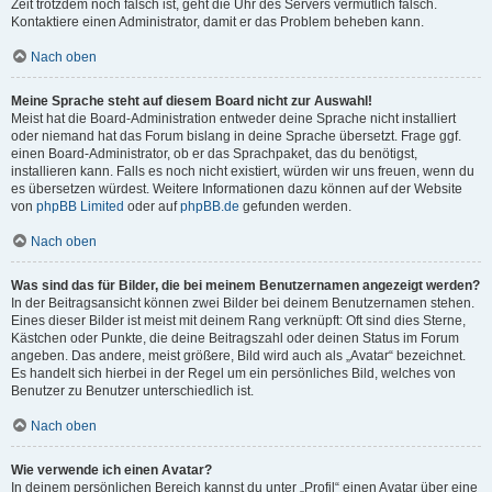
Zeit trotzdem noch falsch ist, geht die Uhr des Servers vermutlich falsch.
Kontaktiere einen Administrator, damit er das Problem beheben kann.
Nach oben
Meine Sprache steht auf diesem Board nicht zur Auswahl!
Meist hat die Board-Administration entweder deine Sprache nicht installiert
oder niemand hat das Forum bislang in deine Sprache übersetzt. Frage ggf.
einen Board-Administrator, ob er das Sprachpaket, das du benötigst,
installieren kann. Falls es noch nicht existiert, würden wir uns freuen, wenn du
es übersetzen würdest. Weitere Informationen dazu können auf der Website
von
phpBB Limited
oder auf
phpBB.de
gefunden werden.
Nach oben
Was sind das für Bilder, die bei meinem Benutzernamen angezeigt werden?
In der Beitragsansicht können zwei Bilder bei deinem Benutzernamen stehen.
Eines dieser Bilder ist meist mit deinem Rang verknüpft: Oft sind dies Sterne,
Kästchen oder Punkte, die deine Beitragszahl oder deinen Status im Forum
angeben. Das andere, meist größere, Bild wird auch als „Avatar“ bezeichnet.
Es handelt sich hierbei in der Regel um ein persönliches Bild, welches von
Benutzer zu Benutzer unterschiedlich ist.
Nach oben
Wie verwende ich einen Avatar?
In deinem persönlichen Bereich kannst du unter „Profil“ einen Avatar über eine