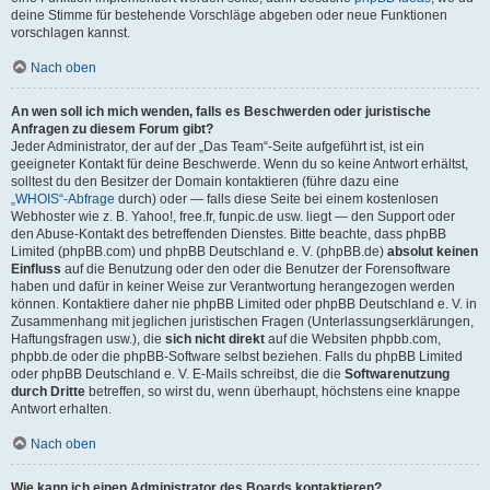
deine Stimme für bestehende Vorschläge abgeben oder neue Funktionen
vorschlagen kannst.
Nach oben
An wen soll ich mich wenden, falls es Beschwerden oder juristische
Anfragen zu diesem Forum gibt?
Jeder Administrator, der auf der „Das Team“-Seite aufgeführt ist, ist ein
geeigneter Kontakt für deine Beschwerde. Wenn du so keine Antwort erhältst,
solltest du den Besitzer der Domain kontaktieren (führe dazu eine
„WHOIS“-Abfrage
durch) oder — falls diese Seite bei einem kostenlosen
Webhoster wie z. B. Yahoo!, free.fr, funpic.de usw. liegt — den Support oder
den Abuse-Kontakt des betreffenden Dienstes. Bitte beachte, dass phpBB
Limited (phpBB.com) und phpBB Deutschland e. V. (phpBB.de)
absolut keinen
Einfluss
auf die Benutzung oder den oder die Benutzer der Forensoftware
haben und dafür in keiner Weise zur Verantwortung herangezogen werden
können. Kontaktiere daher nie phpBB Limited oder phpBB Deutschland e. V. in
Zusammenhang mit jeglichen juristischen Fragen (Unterlassungserklärungen,
Haftungsfragen usw.), die
sich nicht direkt
auf die Websiten phpbb.com,
phpbb.de oder die phpBB-Software selbst beziehen. Falls du phpBB Limited
oder phpBB Deutschland e. V. E-Mails schreibst, die die
Softwarenutzung
durch Dritte
betreffen, so wirst du, wenn überhaupt, höchstens eine knappe
Antwort erhalten.
Nach oben
Wie kann ich einen Administrator des Boards kontaktieren?