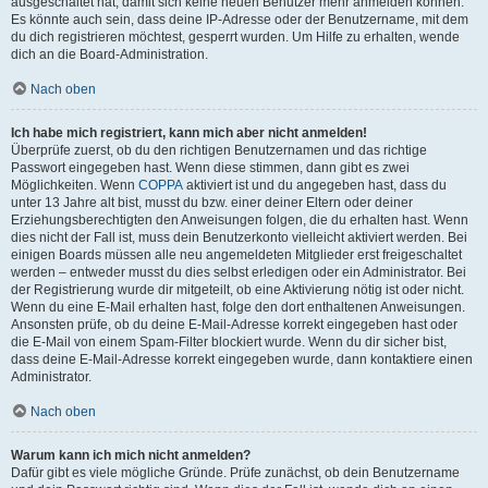
ausgeschaltet hat, damit sich keine neuen Benutzer mehr anmelden können.
Es könnte auch sein, dass deine IP-Adresse oder der Benutzername, mit dem
du dich registrieren möchtest, gesperrt wurden. Um Hilfe zu erhalten, wende
dich an die Board-Administration.
Nach oben
Ich habe mich registriert, kann mich aber nicht anmelden!
Überprüfe zuerst, ob du den richtigen Benutzernamen und das richtige
Passwort eingegeben hast. Wenn diese stimmen, dann gibt es zwei
Möglichkeiten. Wenn
COPPA
aktiviert ist und du angegeben hast, dass du
unter 13 Jahre alt bist, musst du bzw. einer deiner Eltern oder deiner
Erziehungsberechtigten den Anweisungen folgen, die du erhalten hast. Wenn
dies nicht der Fall ist, muss dein Benutzerkonto vielleicht aktiviert werden. Bei
einigen Boards müssen alle neu angemeldeten Mitglieder erst freigeschaltet
werden – entweder musst du dies selbst erledigen oder ein Administrator. Bei
der Registrierung wurde dir mitgeteilt, ob eine Aktivierung nötig ist oder nicht.
Wenn du eine E-Mail erhalten hast, folge den dort enthaltenen Anweisungen.
Ansonsten prüfe, ob du deine E-Mail-Adresse korrekt eingegeben hast oder
die E-Mail von einem Spam-Filter blockiert wurde. Wenn du dir sicher bist,
dass deine E-Mail-Adresse korrekt eingegeben wurde, dann kontaktiere einen
Administrator.
Nach oben
Warum kann ich mich nicht anmelden?
Dafür gibt es viele mögliche Gründe. Prüfe zunächst, ob dein Benutzername