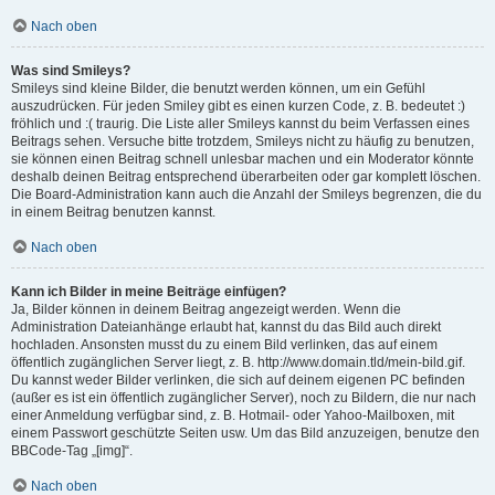
Nach oben
Was sind Smileys?
Smileys sind kleine Bilder, die benutzt werden können, um ein Gefühl
auszudrücken. Für jeden Smiley gibt es einen kurzen Code, z. B. bedeutet :)
fröhlich und :( traurig. Die Liste aller Smileys kannst du beim Verfassen eines
Beitrags sehen. Versuche bitte trotzdem, Smileys nicht zu häufig zu benutzen,
sie können einen Beitrag schnell unlesbar machen und ein Moderator könnte
deshalb deinen Beitrag entsprechend überarbeiten oder gar komplett löschen.
Die Board-Administration kann auch die Anzahl der Smileys begrenzen, die du
in einem Beitrag benutzen kannst.
Nach oben
Kann ich Bilder in meine Beiträge einfügen?
Ja, Bilder können in deinem Beitrag angezeigt werden. Wenn die
Administration Dateianhänge erlaubt hat, kannst du das Bild auch direkt
hochladen. Ansonsten musst du zu einem Bild verlinken, das auf einem
öffentlich zugänglichen Server liegt, z. B. http://www.domain.tld/mein-bild.gif.
Du kannst weder Bilder verlinken, die sich auf deinem eigenen PC befinden
(außer es ist ein öffentlich zugänglicher Server), noch zu Bildern, die nur nach
einer Anmeldung verfügbar sind, z. B. Hotmail- oder Yahoo-Mailboxen, mit
einem Passwort geschützte Seiten usw. Um das Bild anzuzeigen, benutze den
BBCode-Tag „[img]“.
Nach oben