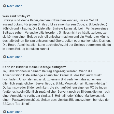
Nach oben
Was sind Smileys?
Smileys sind kleine Bilder, die benutzt werden können, um ein Gefühl
auszudrücken. Für jeden Smiley gibt es einen kurzen Code, z. B. bedeutet :)
fröhlich und :( traurig. Die Liste aller Smileys kannst du beim Verfassen eines
Beitrags sehen. Versuche bitte trotzdem, Smileys nicht zu häufig zu benutzen,
sie können einen Beitrag schnell unlesbar machen und ein Moderator könnte
deshalb deinen Beitrag entsprechend überarbeiten oder gar komplett löschen.
Die Board-Administration kann auch die Anzahl der Smileys begrenzen, die du
in einem Beitrag benutzen kannst.
Nach oben
Kann ich Bilder in meine Beiträge einfügen?
Ja, Bilder können in deinem Beitrag angezeigt werden. Wenn die
Administration Dateianhänge erlaubt hat, kannst du das Bild auch direkt
hochladen. Ansonsten musst du zu einem Bild verlinken, das auf einem
öffentlich zugänglichen Server liegt, z. B. http://www.domain.tld/mein-bild.gif.
Du kannst weder Bilder verlinken, die sich auf deinem eigenen PC befinden
(außer es ist ein öffentlich zugänglicher Server), noch zu Bildern, die nur nach
einer Anmeldung verfügbar sind, z. B. Hotmail- oder Yahoo-Mailboxen, mit
einem Passwort geschützte Seiten usw. Um das Bild anzuzeigen, benutze den
BBCode-Tag „[img]“.
Nach oben