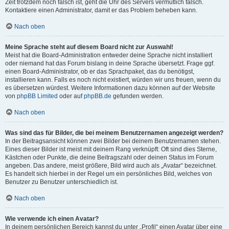
Zeit trotzdem noch falsch ist, geht die Uhr des Servers vermutlich falsch.
Kontaktiere einen Administrator, damit er das Problem beheben kann.
Nach oben
Meine Sprache steht auf diesem Board nicht zur Auswahl!
Meist hat die Board-Administration entweder deine Sprache nicht installiert
oder niemand hat das Forum bislang in deine Sprache übersetzt. Frage ggf.
einen Board-Administrator, ob er das Sprachpaket, das du benötigst,
installieren kann. Falls es noch nicht existiert, würden wir uns freuen, wenn du
es übersetzen würdest. Weitere Informationen dazu können auf der Website
von
phpBB Limited
oder auf
phpBB.de
gefunden werden.
Nach oben
Was sind das für Bilder, die bei meinem Benutzernamen angezeigt werden?
In der Beitragsansicht können zwei Bilder bei deinem Benutzernamen stehen.
Eines dieser Bilder ist meist mit deinem Rang verknüpft: Oft sind dies Sterne,
Kästchen oder Punkte, die deine Beitragszahl oder deinen Status im Forum
angeben. Das andere, meist größere, Bild wird auch als „Avatar“ bezeichnet.
Es handelt sich hierbei in der Regel um ein persönliches Bild, welches von
Benutzer zu Benutzer unterschiedlich ist.
Nach oben
Wie verwende ich einen Avatar?
In deinem persönlichen Bereich kannst du unter „Profil“ einen Avatar über eine