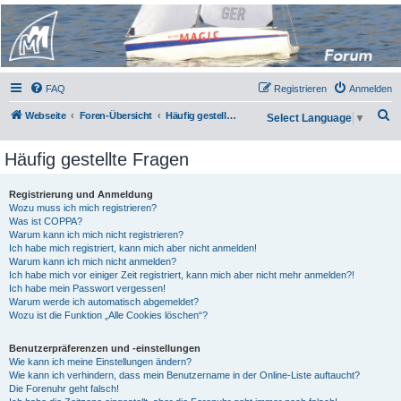
Micro Magic Forum
Deutschland
FAQ
Registrieren
Anmelden
S
Webseite
Foren-Übersicht
Häufig gestellte Fragen
Select Language
▼
u
Häufig gestellte Fragen
c
h
Registrierung und Anmeldung
e
Wozu muss ich mich registrieren?
Was ist COPPA?
Warum kann ich mich nicht registrieren?
Ich habe mich registriert, kann mich aber nicht anmelden!
Warum kann ich mich nicht anmelden?
Ich habe mich vor einiger Zeit registriert, kann mich aber nicht mehr anmelden?!
Ich habe mein Passwort vergessen!
Warum werde ich automatisch abgemeldet?
Wozu ist die Funktion „Alle Cookies löschen“?
Benutzerpräferenzen und -einstellungen
Wie kann ich meine Einstellungen ändern?
Wie kann ich verhindern, dass mein Benutzername in der Online-Liste auftaucht?
Die Forenuhr geht falsch!