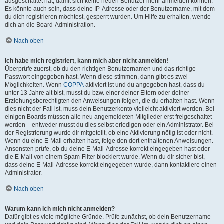
ausgeschaltet hat, damit sich keine neuen Benutzer mehr anmelden können.
Es könnte auch sein, dass deine IP-Adresse oder der Benutzername, mit dem
du dich registrieren möchtest, gesperrt wurden. Um Hilfe zu erhalten, wende
dich an die Board-Administration.
Nach oben
Ich habe mich registriert, kann mich aber nicht anmelden!
Überprüfe zuerst, ob du den richtigen Benutzernamen und das richtige
Passwort eingegeben hast. Wenn diese stimmen, dann gibt es zwei
Möglichkeiten. Wenn
COPPA
aktiviert ist und du angegeben hast, dass du
unter 13 Jahre alt bist, musst du bzw. einer deiner Eltern oder deiner
Erziehungsberechtigten den Anweisungen folgen, die du erhalten hast. Wenn
dies nicht der Fall ist, muss dein Benutzerkonto vielleicht aktiviert werden. Bei
einigen Boards müssen alle neu angemeldeten Mitglieder erst freigeschaltet
werden – entweder musst du dies selbst erledigen oder ein Administrator. Bei
der Registrierung wurde dir mitgeteilt, ob eine Aktivierung nötig ist oder nicht.
Wenn du eine E-Mail erhalten hast, folge den dort enthaltenen Anweisungen.
Ansonsten prüfe, ob du deine E-Mail-Adresse korrekt eingegeben hast oder
die E-Mail von einem Spam-Filter blockiert wurde. Wenn du dir sicher bist,
dass deine E-Mail-Adresse korrekt eingegeben wurde, dann kontaktiere einen
Administrator.
Nach oben
Warum kann ich mich nicht anmelden?
Dafür gibt es viele mögliche Gründe. Prüfe zunächst, ob dein Benutzername