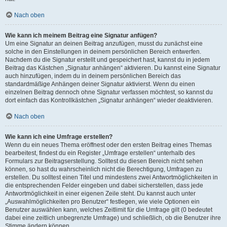
Nach oben
Wie kann ich meinem Beitrag eine Signatur anfügen?
Um eine Signatur an deinen Beitrag anzufügen, musst du zunächst eine
solche in den Einstellungen in deinem persönlichen Bereich entwerfen.
Nachdem du die Signatur erstellt und gespeichert hast, kannst du in jedem
Beitrag das Kästchen „Signatur anhängen“ aktivieren. Du kannst eine Signatur
auch hinzufügen, indem du in deinem persönlichen Bereich das
standardmäßige Anhängen deiner Signatur aktivierst. Wenn du einen
einzelnen Beitrag dennoch ohne Signatur verfassen möchtest, so kannst du
dort einfach das Kontrollkästchen „Signatur anhängen“ wieder deaktivieren.
Nach oben
Wie kann ich eine Umfrage erstellen?
Wenn du ein neues Thema eröffnest oder den ersten Beitrag eines Themas
bearbeitest, findest du ein Register „Umfrage erstellen“ unterhalb des
Formulars zur Beitragserstellung. Solltest du diesen Bereich nicht sehen
können, so hast du wahrscheinlich nicht die Berechtigung, Umfragen zu
erstellen. Du solltest einen Titel und mindestens zwei Antwortmöglichkeiten in
die entsprechenden Felder eingeben und dabei sicherstellen, dass jede
Antwortmöglichkeit in einer eigenen Zeile steht. Du kannst auch unter
„Auswahlmöglichkeiten pro Benutzer“ festlegen, wie viele Optionen ein
Benutzer auswählen kann, welches Zeitlimit für die Umfrage gilt (0 bedeutet
dabei eine zeitlich unbegrenzte Umfrage) und schließlich, ob die Benutzer ihre
Stimme ändern können.