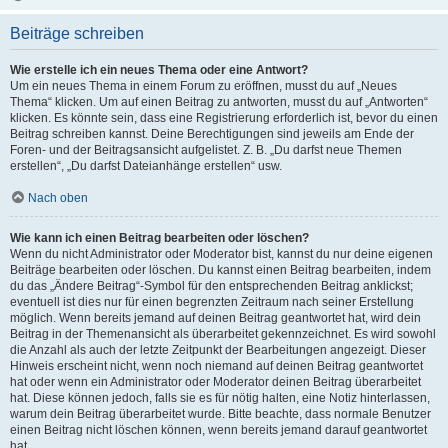
Beiträge schreiben
Wie erstelle ich ein neues Thema oder eine Antwort?
Um ein neues Thema in einem Forum zu eröffnen, musst du auf „Neues
Thema“ klicken. Um auf einen Beitrag zu antworten, musst du auf „Antworten“
klicken. Es könnte sein, dass eine Registrierung erforderlich ist, bevor du einen
Beitrag schreiben kannst. Deine Berechtigungen sind jeweils am Ende der
Foren- und der Beitragsansicht aufgelistet. Z. B. „Du darfst neue Themen
erstellen“, „Du darfst Dateianhänge erstellen“ usw.
Nach oben
Wie kann ich einen Beitrag bearbeiten oder löschen?
Wenn du nicht Administrator oder Moderator bist, kannst du nur deine eigenen
Beiträge bearbeiten oder löschen. Du kannst einen Beitrag bearbeiten, indem
du das „Ändere Beitrag“-Symbol für den entsprechenden Beitrag anklickst;
eventuell ist dies nur für einen begrenzten Zeitraum nach seiner Erstellung
möglich. Wenn bereits jemand auf deinen Beitrag geantwortet hat, wird dein
Beitrag in der Themenansicht als überarbeitet gekennzeichnet. Es wird sowohl
die Anzahl als auch der letzte Zeitpunkt der Bearbeitungen angezeigt. Dieser
Hinweis erscheint nicht, wenn noch niemand auf deinen Beitrag geantwortet
hat oder wenn ein Administrator oder Moderator deinen Beitrag überarbeitet
hat. Diese können jedoch, falls sie es für nötig halten, eine Notiz hinterlassen,
warum dein Beitrag überarbeitet wurde. Bitte beachte, dass normale Benutzer
einen Beitrag nicht löschen können, wenn bereits jemand darauf geantwortet
hat.