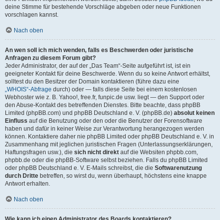
deine Stimme für bestehende Vorschläge abgeben oder neue Funktionen
vorschlagen kannst.
Nach oben
An wen soll ich mich wenden, falls es Beschwerden oder juristische
Anfragen zu diesem Forum gibt?
Jeder Administrator, der auf der „Das Team“-Seite aufgeführt ist, ist ein
geeigneter Kontakt für deine Beschwerde. Wenn du so keine Antwort erhältst,
solltest du den Besitzer der Domain kontaktieren (führe dazu eine
„WHOIS“-Abfrage
durch) oder — falls diese Seite bei einem kostenlosen
Webhoster wie z. B. Yahoo!, free.fr, funpic.de usw. liegt — den Support oder
den Abuse-Kontakt des betreffenden Dienstes. Bitte beachte, dass phpBB
Limited (phpBB.com) und phpBB Deutschland e. V. (phpBB.de)
absolut keinen
Einfluss
auf die Benutzung oder den oder die Benutzer der Forensoftware
haben und dafür in keiner Weise zur Verantwortung herangezogen werden
können. Kontaktiere daher nie phpBB Limited oder phpBB Deutschland e. V. in
Zusammenhang mit jeglichen juristischen Fragen (Unterlassungserklärungen,
Haftungsfragen usw.), die
sich nicht direkt
auf die Websiten phpbb.com,
phpbb.de oder die phpBB-Software selbst beziehen. Falls du phpBB Limited
oder phpBB Deutschland e. V. E-Mails schreibst, die die
Softwarenutzung
durch Dritte
betreffen, so wirst du, wenn überhaupt, höchstens eine knappe
Antwort erhalten.
Nach oben
Wie kann ich einen Administrator des Boards kontaktieren?