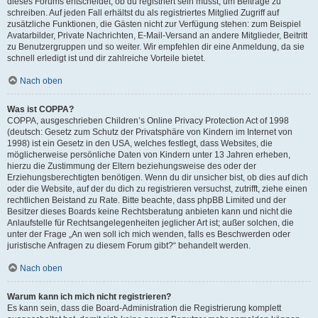
dieses Forums entscheidet, ob du registriert sein musst, um Beiträge zu
schreiben. Auf jeden Fall erhältst du als registriertes Mitglied Zugriff auf
zusätzliche Funktionen, die Gästen nicht zur Verfügung stehen: zum Beispiel
Avatarbilder, Private Nachrichten, E-Mail-Versand an andere Mitglieder, Beitritt
zu Benutzergruppen und so weiter. Wir empfehlen dir eine Anmeldung, da sie
schnell erledigt ist und dir zahlreiche Vorteile bietet.
Nach oben
Was ist COPPA?
COPPA, ausgeschrieben Children’s Online Privacy Protection Act of 1998
(deutsch: Gesetz zum Schutz der Privatsphäre von Kindern im Internet von
1998) ist ein Gesetz in den USA, welches festlegt, dass Websites, die
möglicherweise persönliche Daten von Kindern unter 13 Jahren erheben,
hierzu die Zustimmung der Eltern beziehungsweise des oder der
Erziehungsberechtigten benötigen. Wenn du dir unsicher bist, ob dies auf dich
oder die Website, auf der du dich zu registrieren versuchst, zutrifft, ziehe einen
rechtlichen Beistand zu Rate. Bitte beachte, dass phpBB Limited und der
Besitzer dieses Boards keine Rechtsberatung anbieten kann und nicht die
Anlaufstelle für Rechtsangelegenheiten jeglicher Art ist; außer solchen, die
unter der Frage „An wen soll ich mich wenden, falls es Beschwerden oder
juristische Anfragen zu diesem Forum gibt?“ behandelt werden.
Nach oben
Warum kann ich mich nicht registrieren?
Es kann sein, dass die Board-Administration die Registrierung komplett