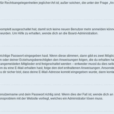
für Rechtsangelegenheiten jeglicher Art ist; außer solchen, die unter der Frage „
.
g komplett ausgeschaltet hat, damit sich keine neuen Benutzer mehr anmelden könn
 wurden. Um Hilfe zu erhalten, wende dich an die Board-Administration.
 richtige Passwort eingegeben hast. Wenn diese stimmen, dann gibt es zwei Mögl
tern oder deiner Erziehungsberechtigten den Anweisungen folgen, die du erhalten ha
u angemeldeten Mitglieder erst freigeschaltet werden – entweder musst du dies selbs
. Wenn du eine E-Mail erhalten hast, folge den dort enthaltenen Anweisungen. Ansons
 dir sicher bist, dass deine E-Mail-Adresse korrekt eingegeben wurde, dann kontak
Benutzername und dein Passwort richtig sind. Wenn dies der Fall ist, wende dich a
ionsproblem mit der Website vorliegt, welches ein Administrator lösen muss.