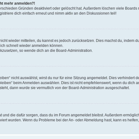
icht mehr anmelden?!
erschieden Gründen deaktiviert oder gelöscht hat. Außerdem löschen viele Boards r
triere dich einfach erneut und nimm aktiv an den Diskussionen teil!
 nicht wieder mitteilen, du kannst es jedoch zurücksetzen. Dies machst du, indem 
 dich schnell wieder anmelden können.
ückzusetzen, so wende dich an die Board-Administration.
en“ nicht auswählst, wirst du nur für eine Sitzung angemeldet. Dies verhindert 
leiben“ beim Anmelden auswählen. Dies ist nicht empfehlenswert, wenn du dich an
 steht, dann wurde sie vermutlich von der Board-Administration ausgeschaltet.
 hat und die dafür sorgen, dass du im Forum angemeldet bleibst. Außerdem ermögli
tiviert wurden. Wenn du Probleme bei der An- oder Abmeldung hast, kann es helfen