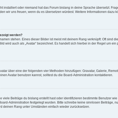
t installiert oder niemand hat das Forum bislang in deine Sprache übersetzt. Frag
, würden wir uns freuen, wenn du es übersetzen würdest. Weitere Informationen dazu
gezeigt werden?
amen stehen. Eines dieser Bilder ist meist mit deinem Rang verknüpft: Oft sind di
ld wird auch als „Avatar“ bezeichnet. Es handelt sich hierbei in der Regel um ein
 Avatar über eine der folgenden vier Methoden hinzufügen: Gravatar, Galerie, Rem
en Avatar benutzen kannst, solltest du die Board-Administration kontaktieren.
viele Beiträge du bislang erstellt hast oder identifizieren bestimmte Benutzer w
 Board-Administration festgelegt wurden. Bitte schreibe keine sinnlosen Beiträge
wird deinen Rang unter Umständen einfach wieder zurücksetzen.