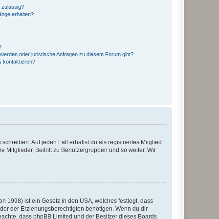
 zulässig?
hänge erhalten?
?
hwerden oder juristische Anfragen zu diesem Forum gibt?
s kontaktieren?
chreiben. Auf jeden Fall erhältst du als registriertes Mitglied
e Mitglieder, Beitritt zu Benutzergruppen und so weiter. Wir
n 1998) ist ein Gesetz in den USA, welches festlegt, dass
der der Erziehungsberechtigten benötigen. Wenn du dir
te beachte, dass phpBB Limited und der Besitzer dieses Boards