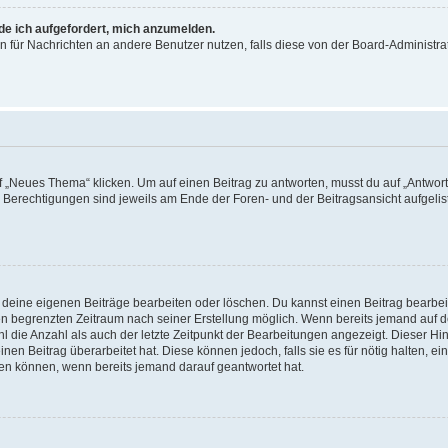
rde ich aufgefordert, mich anzumelden.
ion für Nachrichten an andere Benutzer nutzen, falls diese von der Board-Administ
„Neues Thema“ klicken. Um auf einen Beitrag zu antworten, musst du auf „Antworte
e Berechtigungen sind jeweils am Ende der Foren- und der Beitragsansicht aufgeliste
r deine eigenen Beiträge bearbeiten oder löschen. Du kannst einen Beitrag bearbe
inen begrenzten Zeitraum nach seiner Erstellung möglich. Wenn bereits jemand auf de
 die Anzahl als auch der letzte Zeitpunkt der Bearbeitungen angezeigt. Dieser Hi
en Beitrag überarbeitet hat. Diese können jedoch, falls sie es für nötig halten, ei
hen können, wenn bereits jemand darauf geantwortet hat.