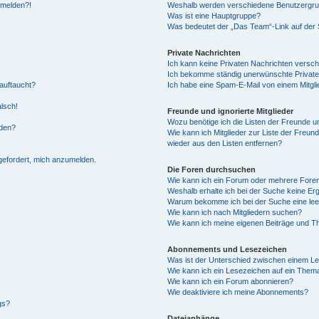
anmelden?!
Weshalb werden verschiedene Benutzergrupp
Was ist eine Hauptgruppe?
Was bedeutet der „Das Team“-Link auf der S
Private Nachrichten
Ich kann keine Privaten Nachrichten versch
Ich bekomme ständig unerwünschte Private
auftaucht?
Ich habe eine Spam-E-Mail von einem Mitgli
alsch!
Freunde und ignorierte Mitglieder
Wozu benötige ich die Listen der Freunde un
rden?
Wie kann ich Mitglieder zur Liste der Freund
wieder aus den Listen entfernen?
fgefordert, mich anzumelden.
Die Foren durchsuchen
Wie kann ich ein Forum oder mehrere For
Weshalb erhalte ich bei der Suche keine Er
Warum bekomme ich bei der Suche eine lee
Wie kann ich nach Mitgliedern suchen?
Wie kann ich meine eigenen Beiträge und T
Abonnements und Lesezeichen
Was ist der Unterschied zwischen einem L
Wie kann ich ein Lesezeichen auf ein Them
Wie kann ich ein Forum abonnieren?
Wie deaktiviere ich meine Abonnements?
gs?
Dateianhänge