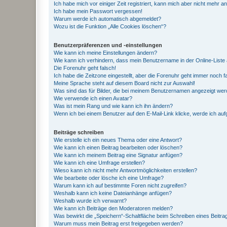
Ich habe mich vor einiger Zeit registriert, kann mich aber nicht mehr 
Ich habe mein Passwort vergessen!
Warum werde ich automatisch abgemeldet?
Wozu ist die Funktion „Alle Cookies löschen“?
Benutzerpräferenzen und -einstellungen
Wie kann ich meine Einstellungen ändern?
Wie kann ich verhindern, dass mein Benutzername in der Online-Liste 
Die Forenuhr geht falsch!
Ich habe die Zeitzone eingestellt, aber die Forenuhr geht immer noch f
Meine Sprache steht auf diesem Board nicht zur Auswahl!
Was sind das für Bilder, die bei meinem Benutzernamen angezeigt we
Wie verwende ich einen Avatar?
Was ist mein Rang und wie kann ich ihn ändern?
Wenn ich bei einem Benutzer auf den E-Mail-Link klicke, werde ich au
Beiträge schreiben
Wie erstelle ich ein neues Thema oder eine Antwort?
Wie kann ich einen Beitrag bearbeiten oder löschen?
Wie kann ich meinem Beitrag eine Signatur anfügen?
Wie kann ich eine Umfrage erstellen?
Wieso kann ich nicht mehr Antwortmöglichkeiten erstellen?
Wie bearbeite oder lösche ich eine Umfrage?
Warum kann ich auf bestimmte Foren nicht zugreifen?
Weshalb kann ich keine Dateianhänge anfügen?
Weshalb wurde ich verwarnt?
Wie kann ich Beiträge den Moderatoren melden?
Was bewirkt die „Speichern“-Schaltfläche beim Schreiben eines Beitra
Warum muss mein Beitrag erst freigegeben werden?