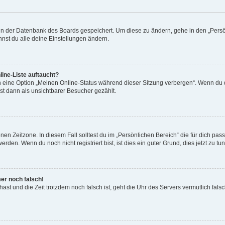
n in der Datenbank des Boards gespeichert. Um diese zu ändern, gehe in den „Persö
nst du alle deine Einstellungen ändern.
ine-Liste auftaucht?
n eine Option „Meinen Online-Status während dieser Sitzung verbergen“. Wenn du d
st dann als unsichtbarer Besucher gezählt.
en Zeitzone. In diesem Fall solltest du im „Persönlichen Bereich“ die für dich passe
den. Wenn du noch nicht registriert bist, ist dies ein guter Grund, dies jetzt zu tun
mer noch falsch!
t hast und die Zeit trotzdem noch falsch ist, geht die Uhr des Servers vermutlich fal