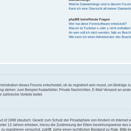
Welche Dateianhänge sind in diesem Forum
Kann ich eine Übersicht all meiner Dateian
phpBB betreffende Fragen
Wer hat diese Forensoftware entwickelt?
Warum ist Funktion x oder y nicht enthalten
An wen soll ich mich wenden, falls es Besc
Wie kann ich einen Administrator des Board
istration dieses Forums entscheidet, ob du registriert sein musst, um Beiträge zu s
ung stehen: zum Beispiel Avatarbilder, Private Nachrichten, E-Mail-Versand an ander
 zahlreiche Vorteile bietet.
t of 1998 (deutsch: Gesetz zum Schutz der Privatsphäre von Kindern im Internet vo
unter 13 Jahren erheben, hierzu die Zustimmung der Eltern beziehungsweise des o
h zu registrieren versuchst, zutrifft, ziehe einen rechtlichen Beistand zu Rate. Bit