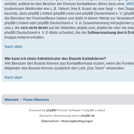
erhältst, solltest du den Besitzer der Domain kontaktieren (führe dazu eine
„WHO
kostenlosen Webhoster wie z. B. Yahoo!, free.fr, funpic.de usw. liegt — den Sup
beachte, dass phpBB Limited (phpBB.com) und phpBB Deutschland e. V. (php
die Benutzer der Forensoftware haben und dafür in keiner Weise zur Verantwo
phpBB Limited oder phpBB Deutschland e. V. in Zusammenhang mit jeglichen ju
usw.), die
sich nicht direkt
auf die Websiten phpbb.com, phpbb.de oder die php
phpBB Deutschland e. V. E-Mails schreibst, die die
Softwarenutzung durch Drit
knappe Antwort erhalten.
Nach oben
Wie kann ich einen Administrator des Boards kontaktieren?
Alle Benutzer des Boards können das Kontaktformular nutzen, wenn die Funktion
Mitglieder des Boards können zusätzlich den Link „Das Team“ verwenden.
Nach oben
Webseite
Foren-Übersicht
Powered by
phpBB
® Forum Software © phpBB Limited
Deutsche Übersetzung durch
phpBB.de
Datenschutz
|
Nutzungsbedingungen