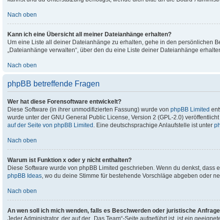
Nach oben
Kann ich eine Übersicht all meiner Dateianhänge erhalten?
Um eine Liste all deiner Dateianhänge zu erhalten, gehe in den persönlichen Ber
„Dateianhänge verwalten“, über den du eine Liste deiner Dateianhänge erhalte
Nach oben
phpBB betreffende Fragen
Wer hat diese Forensoftware entwickelt?
Diese Software (in ihrer unmodifizierten Fassung) wurde von
phpBB Limited
entw
wurde unter der GNU General Public License, Version 2 (GPL-2.0) veröffentlicht 
auf der Seite von phpBB Limited
. Eine deutschsprachige Anlaufstelle ist unter
p
Nach oben
Warum ist Funktion x oder y nicht enthalten?
Diese Software wurde von phpBB Limited geschrieben. Wenn du denkst, dass ei
phpBB Ideas
, wo du deine Stimme für bestehende Vorschläge abgeben oder ne
Nach oben
An wen soll ich mich wenden, falls es Beschwerden oder juristische Anfrag
Jeder Administrator, der auf der „Das Team“-Seite aufgeführt ist, ist ein geeig