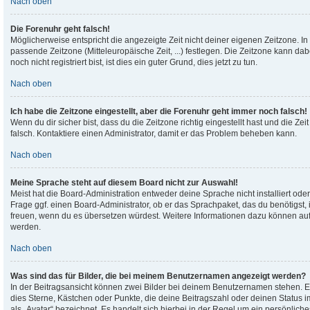
Nach oben
Die Forenuhr geht falsch!
Möglicherweise entspricht die angezeigte Zeit nicht deiner eigenen Zeitzone. In 
passende Zeitzone (Mitteleuropäische Zeit, ...) festlegen. Die Zeitzone kann d
noch nicht registriert bist, ist dies ein guter Grund, dies jetzt zu tun.
Nach oben
Ich habe die Zeitzone eingestellt, aber die Forenuhr geht immer noch falsch!
Wenn du dir sicher bist, dass du die Zeitzone richtig eingestellt hast und die Zei
falsch. Kontaktiere einen Administrator, damit er das Problem beheben kann.
Nach oben
Meine Sprache steht auf diesem Board nicht zur Auswahl!
Meist hat die Board-Administration entweder deine Sprache nicht installiert od
Frage ggf. einen Board-Administrator, ob er das Sprachpaket, das du benötigst, in
freuen, wenn du es übersetzen würdest. Weitere Informationen dazu können au
werden.
Nach oben
Was sind das für Bilder, die bei meinem Benutzernamen angezeigt werden?
In der Beitragsansicht können zwei Bilder bei deinem Benutzernamen stehen. Ein
dies Sterne, Kästchen oder Punkte, die deine Beitragszahl oder deinen Status 
als „Avatar“ bezeichnet. Es handelt sich hierbei in der Regel um ein persönliche