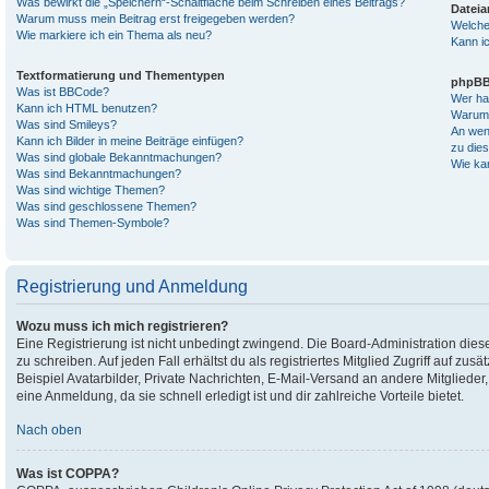
Was bewirkt die „Speichern“-Schaltfläche beim Schreiben eines Beitrags?
Datei
Warum muss mein Beitrag erst freigegeben werden?
Welche
Wie markiere ich ein Thema als neu?
Kann ic
Textformatierung und Thementypen
phpBB
Was ist BBCode?
Wer ha
Kann ich HTML benutzen?
Warum i
Was sind Smileys?
An wen 
Kann ich Bilder in meine Beiträge einfügen?
zu die
Was sind globale Bekanntmachungen?
Wie kan
Was sind Bekanntmachungen?
Was sind wichtige Themen?
Was sind geschlossene Themen?
Was sind Themen-Symbole?
Registrierung und Anmeldung
Wozu muss ich mich registrieren?
Eine Registrierung ist nicht unbedingt zwingend. Die Board-Administration diese
zu schreiben. Auf jeden Fall erhältst du als registriertes Mitglied Zugriff auf zu
Beispiel Avatarbilder, Private Nachrichten, E-Mail-Versand an andere Mitglieder,
eine Anmeldung, da sie schnell erledigt ist und dir zahlreiche Vorteile bietet.
Nach oben
Was ist COPPA?