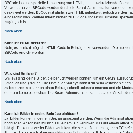
BBCode ist eine spezielle Umsetzung von HTML, die dir weitreichende Formatier
Verwendung von BBCode werden durch die Board-Administration vergeben, könn
deaktiviert werden. BBCode ist ähnlich wie HTML aufgebaut, jedoch werden Tags v
eingeschlossen. Weitere Informationen zu BBCode findest du auf einer speziellen
zugänglich ist.
Nach oben
Kann ich HTML benutzen?
Nein, es ist nicht möglich, HTML-Code in Beiträgen zu verwenden. Die meisten
BBCode erreicht werden.
Nach oben
Was sind Smileys?
Smileys sind kleine Bilder, die benutzt werden können, um ein Gefühl auszudrüc
:) fröhlich und :( traurig. Die Liste aller Smileys kannst du beim Verfassen eines
zu benutzen, sie können einen Beitrag schnell unlesbar machen und ein Moder
oder gar komplett löschen. Die Board-Administration kann auch die Anzahl der 
Nach oben
Kann ich Bilder in meine Beiträge einfügen?
Ja, Bilder können in deinem Beitrag angezeigt werden. Wenn die Administration
hochladen. Ansonsten musst du zu einem Bild verlinken, das auf einem öffentlich
bild.gif. Du kannst weder Bilder verlinken, die sich auf deinem eigenen PC befin
Bildern, die nur nach einer Anmeldung verfügbar sind, z. B. Hotmail- oder Yah