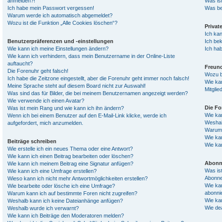
anmelden?!
Was is
Ich habe mein Passwort vergessen!
Was be
Warum werde ich automatisch abgemeldet?
Wozu ist die Funktion „Alle Cookies löschen“?
Privat
Ich ka
Benutzerpräferenzen und -einstellungen
Ich be
Wie kann ich meine Einstellungen ändern?
Ich ha
Wie kann ich verhindern, dass mein Benutzername in der Online-Liste
auftaucht?
Freund
Die Forenuhr geht falsch!
Wozu be
Ich habe die Zeitzone eingestellt, aber die Forenuhr geht immer noch falsch!
Wie kan
Meine Sprache steht auf diesem Board nicht zur Auswahl!
Mitglie
Was sind das für Bilder, die bei meinem Benutzernamen angezeigt werden?
Wie verwende ich einen Avatar?
Die F
Was ist mein Rang und wie kann ich ihn ändern?
Wie ka
Wenn ich bei einem Benutzer auf den E-Mail-Link klicke, werde ich
Weshal
aufgefordert, mich anzumelden.
Warum 
Wie ka
Beiträge schreiben
Wie ka
Wie erstelle ich ein neues Thema oder eine Antwort?
Wie kann ich einen Beitrag bearbeiten oder löschen?
Abonn
Wie kann ich meinem Beitrag eine Signatur anfügen?
Was is
Wie kann ich eine Umfrage erstellen?
Abonne
Wieso kann ich nicht mehr Antwortmöglichkeiten erstellen?
Wie ka
Wie bearbeite oder lösche ich eine Umfrage?
abonni
Warum kann ich auf bestimmte Foren nicht zugreifen?
Wie ka
Weshalb kann ich keine Dateianhänge anfügen?
Wie de
Weshalb wurde ich verwarnt?
Wie kann ich Beiträge den Moderatoren melden?