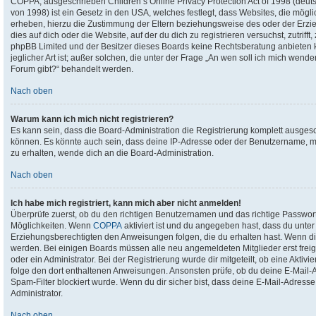
COPPA, ausgeschrieben Children’s Online Privacy Protection Act of 1998 (deuts
von 1998) ist ein Gesetz in den USA, welches festlegt, dass Websites, die mög
erheben, hierzu die Zustimmung der Eltern beziehungsweise des oder der Erzie
dies auf dich oder die Website, auf der du dich zu registrieren versuchst, zutriff
phpBB Limited und der Besitzer dieses Boards keine Rechtsberatung anbieten k
jeglicher Art ist; außer solchen, die unter der Frage „An wen soll ich mich wend
Forum gibt?“ behandelt werden.
Nach oben
Warum kann ich mich nicht registrieren?
Es kann sein, dass die Board-Administration die Registrierung komplett ausges
können. Es könnte auch sein, dass deine IP-Adresse oder der Benutzername, mit
zu erhalten, wende dich an die Board-Administration.
Nach oben
Ich habe mich registriert, kann mich aber nicht anmelden!
Überprüfe zuerst, ob du den richtigen Benutzernamen und das richtige Passwor
Möglichkeiten. Wenn
COPPA
aktiviert ist und du angegeben hast, dass du unter 
Erziehungsberechtigten den Anweisungen folgen, die du erhalten hast. Wenn dies 
werden. Bei einigen Boards müssen alle neu angemeldeten Mitglieder erst freig
oder ein Administrator. Bei der Registrierung wurde dir mitgeteilt, ob eine Aktivi
folge den dort enthaltenen Anweisungen. Ansonsten prüfe, ob du deine E-Mail-
Spam-Filter blockiert wurde. Wenn du dir sicher bist, dass deine E-Mail-Adress
Administrator.
Nach oben