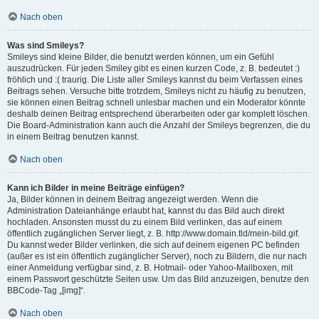
Nach oben
Was sind Smileys?
Smileys sind kleine Bilder, die benutzt werden können, um ein Gefühl
auszudrücken. Für jeden Smiley gibt es einen kurzen Code, z. B. bedeutet :)
fröhlich und :( traurig. Die Liste aller Smileys kannst du beim Verfassen eines
Beitrags sehen. Versuche bitte trotzdem, Smileys nicht zu häufig zu benutzen,
sie können einen Beitrag schnell unlesbar machen und ein Moderator könnte
deshalb deinen Beitrag entsprechend überarbeiten oder gar komplett löschen.
Die Board-Administration kann auch die Anzahl der Smileys begrenzen, die du
in einem Beitrag benutzen kannst.
Nach oben
Kann ich Bilder in meine Beiträge einfügen?
Ja, Bilder können in deinem Beitrag angezeigt werden. Wenn die
Administration Dateianhänge erlaubt hat, kannst du das Bild auch direkt
hochladen. Ansonsten musst du zu einem Bild verlinken, das auf einem
öffentlich zugänglichen Server liegt, z. B. http://www.domain.tld/mein-bild.gif.
Du kannst weder Bilder verlinken, die sich auf deinem eigenen PC befinden
(außer es ist ein öffentlich zugänglicher Server), noch zu Bildern, die nur nach
einer Anmeldung verfügbar sind, z. B. Hotmail- oder Yahoo-Mailboxen, mit
einem Passwort geschützte Seiten usw. Um das Bild anzuzeigen, benutze den
BBCode-Tag „[img]“.
Nach oben