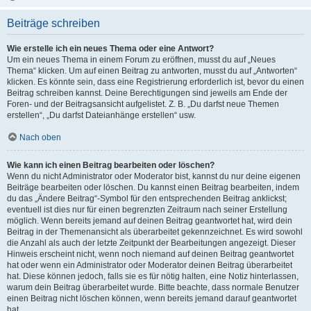
Beiträge schreiben
Wie erstelle ich ein neues Thema oder eine Antwort?
Um ein neues Thema in einem Forum zu eröffnen, musst du auf „Neues
Thema“ klicken. Um auf einen Beitrag zu antworten, musst du auf „Antworten“
klicken. Es könnte sein, dass eine Registrierung erforderlich ist, bevor du einen
Beitrag schreiben kannst. Deine Berechtigungen sind jeweils am Ende der
Foren- und der Beitragsansicht aufgelistet. Z. B. „Du darfst neue Themen
erstellen“, „Du darfst Dateianhänge erstellen“ usw.
Nach oben
Wie kann ich einen Beitrag bearbeiten oder löschen?
Wenn du nicht Administrator oder Moderator bist, kannst du nur deine eigenen
Beiträge bearbeiten oder löschen. Du kannst einen Beitrag bearbeiten, indem
du das „Ändere Beitrag“-Symbol für den entsprechenden Beitrag anklickst;
eventuell ist dies nur für einen begrenzten Zeitraum nach seiner Erstellung
möglich. Wenn bereits jemand auf deinen Beitrag geantwortet hat, wird dein
Beitrag in der Themenansicht als überarbeitet gekennzeichnet. Es wird sowohl
die Anzahl als auch der letzte Zeitpunkt der Bearbeitungen angezeigt. Dieser
Hinweis erscheint nicht, wenn noch niemand auf deinen Beitrag geantwortet
hat oder wenn ein Administrator oder Moderator deinen Beitrag überarbeitet
hat. Diese können jedoch, falls sie es für nötig halten, eine Notiz hinterlassen,
warum dein Beitrag überarbeitet wurde. Bitte beachte, dass normale Benutzer
einen Beitrag nicht löschen können, wenn bereits jemand darauf geantwortet
hat.