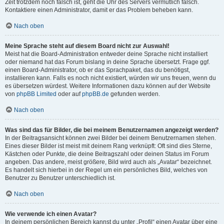
Zeit trotzdem noch falsch ist, geht die Uhr des Servers vermutlich falsch.
Kontaktiere einen Administrator, damit er das Problem beheben kann.
Nach oben
Meine Sprache steht auf diesem Board nicht zur Auswahl!
Meist hat die Board-Administration entweder deine Sprache nicht installiert
oder niemand hat das Forum bislang in deine Sprache übersetzt. Frage ggf.
einen Board-Administrator, ob er das Sprachpaket, das du benötigst,
installieren kann. Falls es noch nicht existiert, würden wir uns freuen, wenn du
es übersetzen würdest. Weitere Informationen dazu können auf der Website
von
phpBB Limited
oder auf
phpBB.de
gefunden werden.
Nach oben
Was sind das für Bilder, die bei meinem Benutzernamen angezeigt werden?
In der Beitragsansicht können zwei Bilder bei deinem Benutzernamen stehen.
Eines dieser Bilder ist meist mit deinem Rang verknüpft: Oft sind dies Sterne,
Kästchen oder Punkte, die deine Beitragszahl oder deinen Status im Forum
angeben. Das andere, meist größere, Bild wird auch als „Avatar“ bezeichnet.
Es handelt sich hierbei in der Regel um ein persönliches Bild, welches von
Benutzer zu Benutzer unterschiedlich ist.
Nach oben
Wie verwende ich einen Avatar?
In deinem persönlichen Bereich kannst du unter „Profil“ einen Avatar über eine