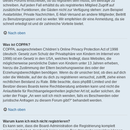
dieses Forums entscheidet, ob du registriert sein musst, um Beiträge zu
schreiben. Auf jeden Fall erhältst du als registriertes Mitglied Zugriff auf
zusätzliche Funktionen, die Gästen nicht zur Verfügung stehen: zum Beispiel
Avatarbilder, Private Nachrichten, E-Mail-Versand an andere Mitglieder, Beitritt
zu Benutzergruppen und so weiter. Wir empfehlen dir eine Anmeldung, da sie
schnell erledigt ist und dir zahlreiche Vorteile bietet.
Nach oben
Was ist COPPA?
COPPA, ausgeschrieben Children’s Online Privacy Protection Act of 1998
(deutsch: Gesetz zum Schutz der Privatsphäre von Kindern im Internet von
1998) ist ein Gesetz in den USA, welches festlegt, dass Websites, die
möglicherweise persönliche Daten von Kindern unter 13 Jahren erheben,
hierzu die Zustimmung der Eltern beziehungsweise des oder der
Erziehungsberechtigten benötigen. Wenn du dir unsicher bist, ob dies auf dich
oder die Website, auf der du dich zu registrieren versuchst, zutrifft, ziehe einen
rechtlichen Beistand zu Rate. Bitte beachte, dass phpBB Limited und der
Besitzer dieses Boards keine Rechtsberatung anbieten kann und nicht die
Anlaufstelle für Rechtsangelegenheiten jeglicher Art ist; außer solchen, die
unter der Frage „An wen soll ich mich wenden, falls es Beschwerden oder
juristische Anfragen zu diesem Forum gibt?“ behandelt werden.
Nach oben
Warum kann ich mich nicht registrieren?
Es kann sein, dass die Board-Administration die Registrierung komplett