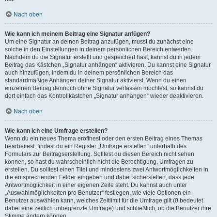
Nach oben
Wie kann ich meinem Beitrag eine Signatur anfügen?
Um eine Signatur an deinen Beitrag anzufügen, musst du zunächst eine
solche in den Einstellungen in deinem persönlichen Bereich entwerfen.
Nachdem du die Signatur erstellt und gespeichert hast, kannst du in jedem
Beitrag das Kästchen „Signatur anhängen“ aktivieren. Du kannst eine Signatur
auch hinzufügen, indem du in deinem persönlichen Bereich das
standardmäßige Anhängen deiner Signatur aktivierst. Wenn du einen
einzelnen Beitrag dennoch ohne Signatur verfassen möchtest, so kannst du
dort einfach das Kontrollkästchen „Signatur anhängen“ wieder deaktivieren.
Nach oben
Wie kann ich eine Umfrage erstellen?
Wenn du ein neues Thema eröffnest oder den ersten Beitrag eines Themas
bearbeitest, findest du ein Register „Umfrage erstellen“ unterhalb des
Formulars zur Beitragserstellung. Solltest du diesen Bereich nicht sehen
können, so hast du wahrscheinlich nicht die Berechtigung, Umfragen zu
erstellen. Du solltest einen Titel und mindestens zwei Antwortmöglichkeiten in
die entsprechenden Felder eingeben und dabei sicherstellen, dass jede
Antwortmöglichkeit in einer eigenen Zeile steht. Du kannst auch unter
„Auswahlmöglichkeiten pro Benutzer“ festlegen, wie viele Optionen ein
Benutzer auswählen kann, welches Zeitlimit für die Umfrage gilt (0 bedeutet
dabei eine zeitlich unbegrenzte Umfrage) und schließlich, ob die Benutzer ihre
Stimme ändern können.