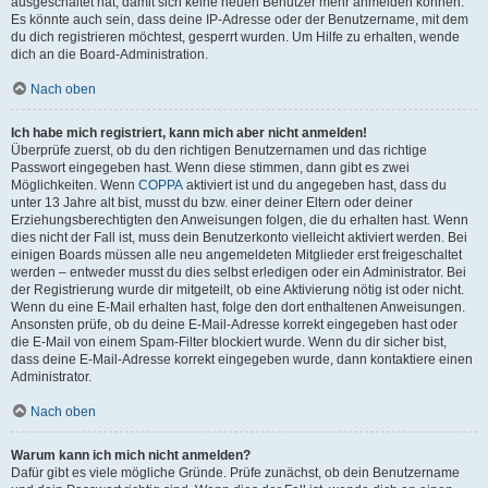
ausgeschaltet hat, damit sich keine neuen Benutzer mehr anmelden können.
Es könnte auch sein, dass deine IP-Adresse oder der Benutzername, mit dem
du dich registrieren möchtest, gesperrt wurden. Um Hilfe zu erhalten, wende
dich an die Board-Administration.
Nach oben
Ich habe mich registriert, kann mich aber nicht anmelden!
Überprüfe zuerst, ob du den richtigen Benutzernamen und das richtige
Passwort eingegeben hast. Wenn diese stimmen, dann gibt es zwei
Möglichkeiten. Wenn
COPPA
aktiviert ist und du angegeben hast, dass du
unter 13 Jahre alt bist, musst du bzw. einer deiner Eltern oder deiner
Erziehungsberechtigten den Anweisungen folgen, die du erhalten hast. Wenn
dies nicht der Fall ist, muss dein Benutzerkonto vielleicht aktiviert werden. Bei
einigen Boards müssen alle neu angemeldeten Mitglieder erst freigeschaltet
werden – entweder musst du dies selbst erledigen oder ein Administrator. Bei
der Registrierung wurde dir mitgeteilt, ob eine Aktivierung nötig ist oder nicht.
Wenn du eine E-Mail erhalten hast, folge den dort enthaltenen Anweisungen.
Ansonsten prüfe, ob du deine E-Mail-Adresse korrekt eingegeben hast oder
die E-Mail von einem Spam-Filter blockiert wurde. Wenn du dir sicher bist,
dass deine E-Mail-Adresse korrekt eingegeben wurde, dann kontaktiere einen
Administrator.
Nach oben
Warum kann ich mich nicht anmelden?
Dafür gibt es viele mögliche Gründe. Prüfe zunächst, ob dein Benutzername