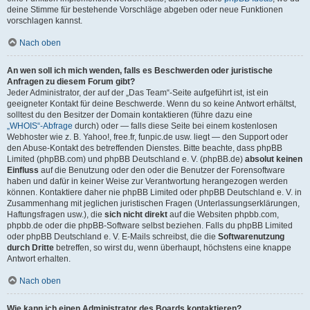
deine Stimme für bestehende Vorschläge abgeben oder neue Funktionen
vorschlagen kannst.
Nach oben
An wen soll ich mich wenden, falls es Beschwerden oder juristische
Anfragen zu diesem Forum gibt?
Jeder Administrator, der auf der „Das Team“-Seite aufgeführt ist, ist ein
geeigneter Kontakt für deine Beschwerde. Wenn du so keine Antwort erhältst,
solltest du den Besitzer der Domain kontaktieren (führe dazu eine
„WHOIS“-Abfrage
durch) oder — falls diese Seite bei einem kostenlosen
Webhoster wie z. B. Yahoo!, free.fr, funpic.de usw. liegt — den Support oder
den Abuse-Kontakt des betreffenden Dienstes. Bitte beachte, dass phpBB
Limited (phpBB.com) und phpBB Deutschland e. V. (phpBB.de)
absolut keinen
Einfluss
auf die Benutzung oder den oder die Benutzer der Forensoftware
haben und dafür in keiner Weise zur Verantwortung herangezogen werden
können. Kontaktiere daher nie phpBB Limited oder phpBB Deutschland e. V. in
Zusammenhang mit jeglichen juristischen Fragen (Unterlassungserklärungen,
Haftungsfragen usw.), die
sich nicht direkt
auf die Websiten phpbb.com,
phpbb.de oder die phpBB-Software selbst beziehen. Falls du phpBB Limited
oder phpBB Deutschland e. V. E-Mails schreibst, die die
Softwarenutzung
durch Dritte
betreffen, so wirst du, wenn überhaupt, höchstens eine knappe
Antwort erhalten.
Nach oben
Wie kann ich einen Administrator des Boards kontaktieren?