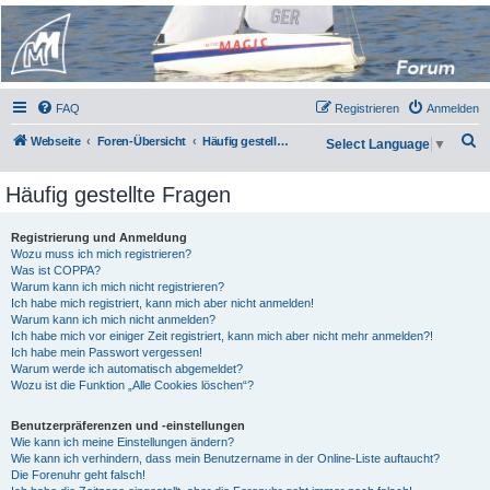
Micro Magic Forum
Deutschland
FAQ
Registrieren
Anmelden
S
Webseite
Foren-Übersicht
Häufig gestellte Fragen
Select Language
▼
u
Häufig gestellte Fragen
c
h
Registrierung und Anmeldung
e
Wozu muss ich mich registrieren?
Was ist COPPA?
Warum kann ich mich nicht registrieren?
Ich habe mich registriert, kann mich aber nicht anmelden!
Warum kann ich mich nicht anmelden?
Ich habe mich vor einiger Zeit registriert, kann mich aber nicht mehr anmelden?!
Ich habe mein Passwort vergessen!
Warum werde ich automatisch abgemeldet?
Wozu ist die Funktion „Alle Cookies löschen“?
Benutzerpräferenzen und -einstellungen
Wie kann ich meine Einstellungen ändern?
Wie kann ich verhindern, dass mein Benutzername in der Online-Liste auftaucht?
Die Forenuhr geht falsch!