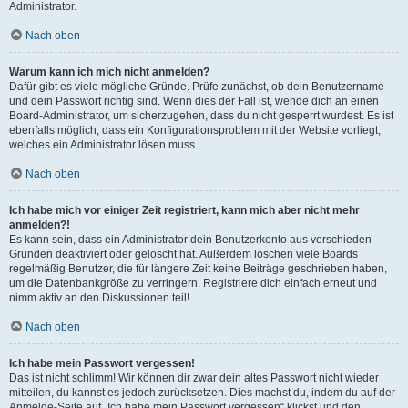
Administrator.
Nach oben
Warum kann ich mich nicht anmelden?
Dafür gibt es viele mögliche Gründe. Prüfe zunächst, ob dein Benutzername
und dein Passwort richtig sind. Wenn dies der Fall ist, wende dich an einen
Board-Administrator, um sicherzugehen, dass du nicht gesperrt wurdest. Es ist
ebenfalls möglich, dass ein Konfigurationsproblem mit der Website vorliegt,
welches ein Administrator lösen muss.
Nach oben
Ich habe mich vor einiger Zeit registriert, kann mich aber nicht mehr
anmelden?!
Es kann sein, dass ein Administrator dein Benutzerkonto aus verschieden
Gründen deaktiviert oder gelöscht hat. Außerdem löschen viele Boards
regelmäßig Benutzer, die für längere Zeit keine Beiträge geschrieben haben,
um die Datenbankgröße zu verringern. Registriere dich einfach erneut und
nimm aktiv an den Diskussionen teil!
Nach oben
Ich habe mein Passwort vergessen!
Das ist nicht schlimm! Wir können dir zwar dein altes Passwort nicht wieder
mitteilen, du kannst es jedoch zurücksetzen. Dies machst du, indem du auf der
Anmelde-Seite auf „Ich habe mein Passwort vergessen“ klickst und den