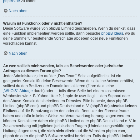
phpBB.de
zu finden.
Nach oben
Warum ist Funktion x oder y nicht enthalten?
Diese Software wurde von phpBB Limited geschrieben. Wenn du denkst, dass
eine Funktion implementiert werden sollte, dann besuche
phpBB Ideas
, wo du
deine Stimme für bestehende Vorschläge abgeben oder neue Funktionen
vorschlagen kannst.
Nach oben
An wen soll ich mich wenden, falls es Beschwerden oder juristische
Anfragen zu diesem Forum gibt?
Jeder Administrator, der auf der „Das Team“-Seite aufgeführt ist, ist ein
geeigneter Kontakt für deine Beschwerde. Wenn du so keine Antwort erhältst,
solltest du den Besitzer der Domain kontaktieren (führe dazu eine
„WHOIS“-Abfrage
durch) oder — falls diese Seite bei einem kostenlosen
Webhoster wie z. B. Yahoo!, free.fr, funpic.de usw. liegt — den Support oder
den Abuse-Kontakt des betreffenden Dienstes. Bitte beachte, dass phpBB
Limited (phpBB.com) und phpBB Deutschland e. V. (phpBB.de)
absolut keinen
Einfluss
auf die Benutzung oder den oder die Benutzer der Forensoftware
haben und dafür in keiner Weise zur Verantwortung herangezogen werden
können. Kontaktiere daher nie phpBB Limited oder phpBB Deutschland e. V. in
Zusammenhang mit jeglichen juristischen Fragen (Unterlassungserklärungen,
Haftungsfragen usw.), die
sich nicht direkt
auf die Websiten phpbb.com,
phpbb.de oder die phpBB-Software selbst beziehen. Falls du phpBB Limited