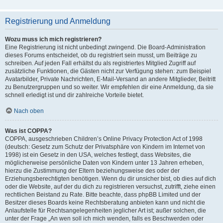
Registrierung und Anmeldung
Wozu muss ich mich registrieren?
Eine Registrierung ist nicht unbedingt zwingend. Die Board-Administration
dieses Forums entscheidet, ob du registriert sein musst, um Beiträge zu
schreiben. Auf jeden Fall erhältst du als registriertes Mitglied Zugriff auf
zusätzliche Funktionen, die Gästen nicht zur Verfügung stehen: zum Beispiel
Avatarbilder, Private Nachrichten, E-Mail-Versand an andere Mitglieder, Beitritt
zu Benutzergruppen und so weiter. Wir empfehlen dir eine Anmeldung, da sie
schnell erledigt ist und dir zahlreiche Vorteile bietet.
Nach oben
Was ist COPPA?
COPPA, ausgeschrieben Children’s Online Privacy Protection Act of 1998
(deutsch: Gesetz zum Schutz der Privatsphäre von Kindern im Internet von
1998) ist ein Gesetz in den USA, welches festlegt, dass Websites, die
möglicherweise persönliche Daten von Kindern unter 13 Jahren erheben,
hierzu die Zustimmung der Eltern beziehungsweise des oder der
Erziehungsberechtigten benötigen. Wenn du dir unsicher bist, ob dies auf dich
oder die Website, auf der du dich zu registrieren versuchst, zutrifft, ziehe einen
rechtlichen Beistand zu Rate. Bitte beachte, dass phpBB Limited und der
Besitzer dieses Boards keine Rechtsberatung anbieten kann und nicht die
Anlaufstelle für Rechtsangelegenheiten jeglicher Art ist; außer solchen, die
unter der Frage „An wen soll ich mich wenden, falls es Beschwerden oder