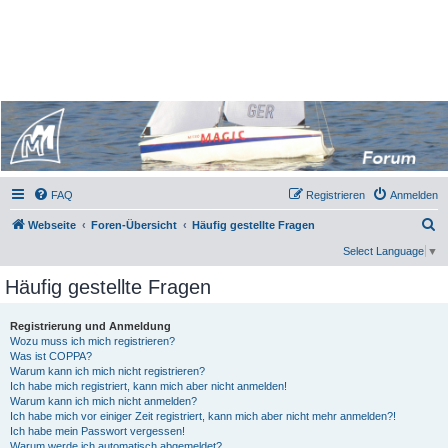
Micro Magic Forum Deutschland
Micro Magic Forum
Deutschland
FAQ
Registrieren
Anmelden
S
Webseite
Foren-Übersicht
Häufig gestellte Fragen
u
Select Language
▼
c
Häufig gestellte Fragen
h
e
Registrierung und Anmeldung
Wozu muss ich mich registrieren?
Was ist COPPA?
Warum kann ich mich nicht registrieren?
Ich habe mich registriert, kann mich aber nicht anmelden!
Warum kann ich mich nicht anmelden?
Ich habe mich vor einiger Zeit registriert, kann mich aber nicht mehr anmelden?!
Ich habe mein Passwort vergessen!
Warum werde ich automatisch abgemeldet?