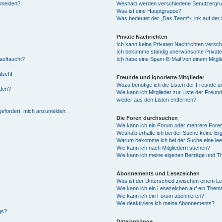
anmelden?!
Weshalb werden verschiedene Benutzergrupp
Was ist eine Hauptgruppe?
Was bedeutet der „Das Team“-Link auf der S
Private Nachrichten
Ich kann keine Privaten Nachrichten versch
Ich bekomme ständig unerwünschte Private
auftaucht?
Ich habe eine Spam-E-Mail von einem Mitgli
alsch!
Freunde und ignorierte Mitglieder
Wozu benötige ich die Listen der Freunde un
rden?
Wie kann ich Mitglieder zur Liste der Freund
wieder aus den Listen entfernen?
fgefordert, mich anzumelden.
Die Foren durchsuchen
Wie kann ich ein Forum oder mehrere For
Weshalb erhalte ich bei der Suche keine Er
Warum bekomme ich bei der Suche eine lee
Wie kann ich nach Mitgliedern suchen?
Wie kann ich meine eigenen Beiträge und T
Abonnements und Lesezeichen
Was ist der Unterschied zwischen einem L
Wie kann ich ein Lesezeichen auf ein Them
Wie kann ich ein Forum abonnieren?
Wie deaktiviere ich meine Abonnements?
gs?
Dateianhänge