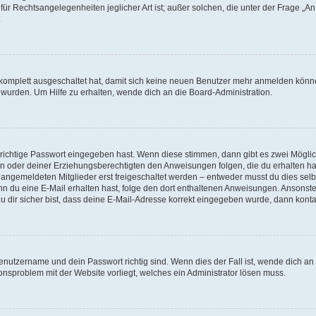
für Rechtsangelegenheiten jeglicher Art ist; außer solchen, die unter der Frage „
.
g komplett ausgeschaltet hat, damit sich keine neuen Benutzer mehr anmelden könn
 wurden. Um Hilfe zu erhalten, wende dich an die Board-Administration.
 richtige Passwort eingegeben hast. Wenn diese stimmen, dann gibt es zwei Mögl
tern oder deiner Erziehungsberechtigten den Anweisungen folgen, die du erhalten ha
u angemeldeten Mitglieder erst freigeschaltet werden – entweder musst du dies selbs
. Wenn du eine E-Mail erhalten hast, folge den dort enthaltenen Anweisungen. Ansons
 dir sicher bist, dass deine E-Mail-Adresse korrekt eingegeben wurde, dann kontak
Benutzername und dein Passwort richtig sind. Wenn dies der Fall ist, wende dich a
ionsproblem mit der Website vorliegt, welches ein Administrator lösen muss.