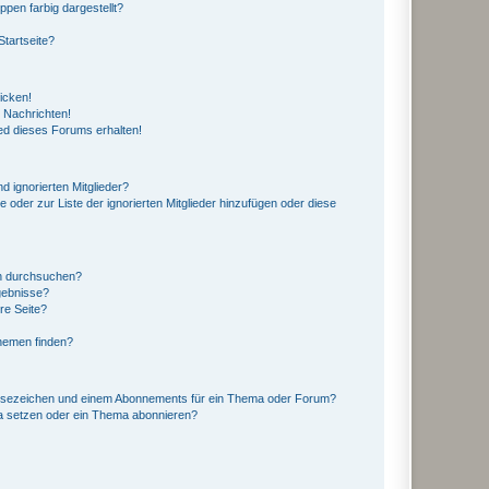
en farbig dargestellt?
tartseite?
icken!
 Nachrichten!
ed dieses Forums erhalten!
d ignorierten Mitglieder?
e oder zur Liste der ignorierten Mitglieder hinzufügen oder diese
en durchsuchen?
gebnisse?
re Seite?
hemen finden?
esezeichen und einem Abonnements für ein Thema oder Forum?
a setzen oder ein Thema abonnieren?