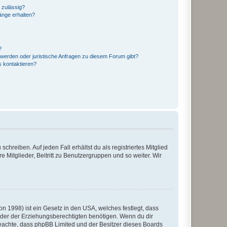
 zulässig?
hänge erhalten?
?
hwerden oder juristische Anfragen zu diesem Forum gibt?
s kontaktieren?
chreiben. Auf jeden Fall erhältst du als registriertes Mitglied
e Mitglieder, Beitritt zu Benutzergruppen und so weiter. Wir
n 1998) ist ein Gesetz in den USA, welches festlegt, dass
der der Erziehungsberechtigten benötigen. Wenn du dir
te beachte, dass phpBB Limited und der Besitzer dieses Boards