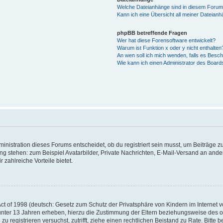
Welche Dateianhänge sind in diesem Forum
Kann ich eine Übersicht all meiner Dateian
phpBB betreffende Fragen
Wer hat diese Forensoftware entwickelt?
Warum ist Funktion x oder y nicht enthalten
An wen soll ich mich wenden, falls es Besc
Wie kann ich einen Administrator des Board
istration dieses Forums entscheidet, ob du registriert sein musst, um Beiträge zu s
ung stehen: zum Beispiel Avatarbilder, Private Nachrichten, E-Mail-Versand an ander
 zahlreiche Vorteile bietet.
t of 1998 (deutsch: Gesetz zum Schutz der Privatsphäre von Kindern im Internet vo
unter 13 Jahren erheben, hierzu die Zustimmung der Eltern beziehungsweise des o
h zu registrieren versuchst, zutrifft, ziehe einen rechtlichen Beistand zu Rate. Bit