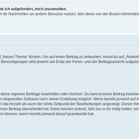
rde ich aufgefordert, mich anzumelden.
ion für Nachrichten an andere Benutzer nutzen, falls diese von der Board-Administ
„Neues Thema“ klicken. Um auf einen Beitrag zu antworten, musst du auf „Antworte
e Berechtigungen sind jeweils am Ende der Foren- und der Beitragsansicht aufgeliste
r deine eigenen Beiträge bearbeiten oder löschen. Du kannst einen Beitrag bearbe
inen begrenzten Zeitraum nach seiner Erstellung möglich. Wenn bereits jemand auf de
 die Anzahl als auch der letzte Zeitpunkt der Bearbeitungen angezeigt. Dieser Hi
en Beitrag überarbeitet hat. Diese können jedoch, falls sie es für nötig halten, ei
hen können, wenn bereits jemand darauf geantwortet hat.