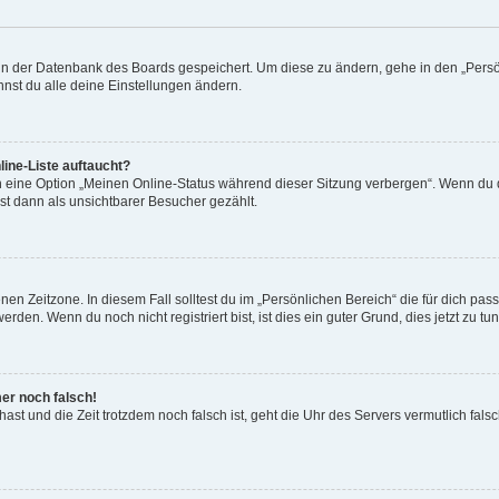
n in der Datenbank des Boards gespeichert. Um diese zu ändern, gehe in den „Persö
nst du alle deine Einstellungen ändern.
ine-Liste auftaucht?
n eine Option „Meinen Online-Status während dieser Sitzung verbergen“. Wenn du d
st dann als unsichtbarer Besucher gezählt.
en Zeitzone. In diesem Fall solltest du im „Persönlichen Bereich“ die für dich passe
den. Wenn du noch nicht registriert bist, ist dies ein guter Grund, dies jetzt zu tun
mer noch falsch!
t hast und die Zeit trotzdem noch falsch ist, geht die Uhr des Servers vermutlich fal