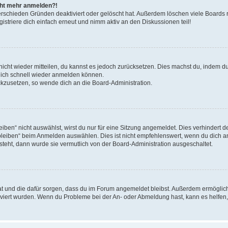
icht mehr anmelden?!
erschieden Gründen deaktiviert oder gelöscht hat. Außerdem löschen viele Boards r
triere dich einfach erneut und nimm aktiv an den Diskussionen teil!
 nicht wieder mitteilen, du kannst es jedoch zurücksetzen. Dies machst du, indem 
 dich schnell wieder anmelden können.
ückzusetzen, so wende dich an die Board-Administration.
en“ nicht auswählst, wirst du nur für eine Sitzung angemeldet. Dies verhindert 
leiben“ beim Anmelden auswählen. Dies ist nicht empfehlenswert, wenn du dich an
 steht, dann wurde sie vermutlich von der Board-Administration ausgeschaltet.
 hat und die dafür sorgen, dass du im Forum angemeldet bleibst. Außerdem ermögli
tiviert wurden. Wenn du Probleme bei der An- oder Abmeldung hast, kann es helfen