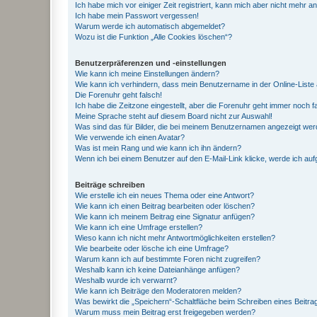
Ich habe mich vor einiger Zeit registriert, kann mich aber nicht mehr 
Ich habe mein Passwort vergessen!
Warum werde ich automatisch abgemeldet?
Wozu ist die Funktion „Alle Cookies löschen“?
Benutzerpräferenzen und -einstellungen
Wie kann ich meine Einstellungen ändern?
Wie kann ich verhindern, dass mein Benutzername in der Online-Liste 
Die Forenuhr geht falsch!
Ich habe die Zeitzone eingestellt, aber die Forenuhr geht immer noch f
Meine Sprache steht auf diesem Board nicht zur Auswahl!
Was sind das für Bilder, die bei meinem Benutzernamen angezeigt we
Wie verwende ich einen Avatar?
Was ist mein Rang und wie kann ich ihn ändern?
Wenn ich bei einem Benutzer auf den E-Mail-Link klicke, werde ich au
Beiträge schreiben
Wie erstelle ich ein neues Thema oder eine Antwort?
Wie kann ich einen Beitrag bearbeiten oder löschen?
Wie kann ich meinem Beitrag eine Signatur anfügen?
Wie kann ich eine Umfrage erstellen?
Wieso kann ich nicht mehr Antwortmöglichkeiten erstellen?
Wie bearbeite oder lösche ich eine Umfrage?
Warum kann ich auf bestimmte Foren nicht zugreifen?
Weshalb kann ich keine Dateianhänge anfügen?
Weshalb wurde ich verwarnt?
Wie kann ich Beiträge den Moderatoren melden?
Was bewirkt die „Speichern“-Schaltfläche beim Schreiben eines Beitra
Warum muss mein Beitrag erst freigegeben werden?