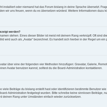
t installiert oder niemand hat das Forum bislang in deine Sprache übersetzt. Frag
, würden wir uns freuen, wenn du es übersetzen würdest. Weitere Informationen dazu
gezeigt werden?
amen stehen. Eines dieser Bilder ist meist mit deinem Rang verknüpft: Oft sind di
ld wird auch als „Avatar“ bezeichnet. Es handelt sich hierbei in der Regel um ein
 Avatar über eine der folgenden vier Methoden hinzufügen: Gravatar, Galerie, Rem
en Avatar benutzen kannst, solltest du die Board-Administration kontaktieren.
viele Beiträge du bislang erstellt hast oder identifizieren bestimmte Benutzer w
 Board-Administration festgelegt wurden. Bitte schreibe keine sinnlosen Beiträge
wird deinen Rang unter Umständen einfach wieder zurücksetzen.