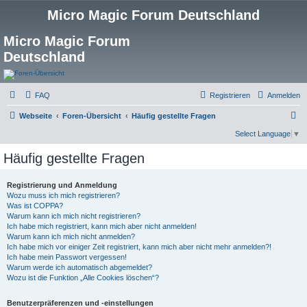
Micro Magic Forum Deutschland
Micro Magic Forum
Deutschland
FAQ
Registrieren
Anmelden
S
Webseite
Foren-Übersicht
Häufig gestellte Fragen
u
Select Language
▼
c
Häufig gestellte Fragen
h
e
Registrierung und Anmeldung
Wozu muss ich mich registrieren?
Was ist COPPA?
Warum kann ich mich nicht registrieren?
Ich habe mich registriert, kann mich aber nicht anmelden!
Warum kann ich mich nicht anmelden?
Ich habe mich vor einiger Zeit registriert, kann mich aber nicht mehr anmelden?!
Ich habe mein Passwort vergessen!
Warum werde ich automatisch abgemeldet?
Wozu ist die Funktion „Alle Cookies löschen“?
Benutzerpräferenzen und -einstellungen