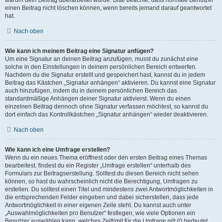
einen Beitrag nicht löschen können, wenn bereits jemand darauf geantwortet
hat.
Nach oben
Wie kann ich meinem Beitrag eine Signatur anfügen?
Um eine Signatur an deinen Beitrag anzufügen, musst du zunächst eine
solche in den Einstellungen in deinem persönlichen Bereich entwerfen.
Nachdem du die Signatur erstellt und gespeichert hast, kannst du in jedem
Beitrag das Kästchen „Signatur anhängen“ aktivieren. Du kannst eine Signatur
auch hinzufügen, indem du in deinem persönlichen Bereich das
standardmäßige Anhängen deiner Signatur aktivierst. Wenn du einen
einzelnen Beitrag dennoch ohne Signatur verfassen möchtest, so kannst du
dort einfach das Kontrollkästchen „Signatur anhängen“ wieder deaktivieren.
Nach oben
Wie kann ich eine Umfrage erstellen?
Wenn du ein neues Thema eröffnest oder den ersten Beitrag eines Themas
bearbeitest, findest du ein Register „Umfrage erstellen“ unterhalb des
Formulars zur Beitragserstellung. Solltest du diesen Bereich nicht sehen
können, so hast du wahrscheinlich nicht die Berechtigung, Umfragen zu
erstellen. Du solltest einen Titel und mindestens zwei Antwortmöglichkeiten in
die entsprechenden Felder eingeben und dabei sicherstellen, dass jede
Antwortmöglichkeit in einer eigenen Zeile steht. Du kannst auch unter
„Auswahlmöglichkeiten pro Benutzer“ festlegen, wie viele Optionen ein
Benutzer auswählen kann, welches Zeitlimit für die Umfrage gilt (0 bedeutet