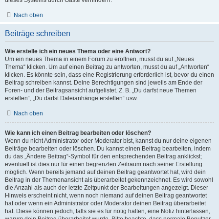
Nach oben
Beiträge schreiben
Wie erstelle ich ein neues Thema oder eine Antwort?
Um ein neues Thema in einem Forum zu eröffnen, musst du auf „Neues
Thema“ klicken. Um auf einen Beitrag zu antworten, musst du auf „Antworten“
klicken. Es könnte sein, dass eine Registrierung erforderlich ist, bevor du einen
Beitrag schreiben kannst. Deine Berechtigungen sind jeweils am Ende der
Foren- und der Beitragsansicht aufgelistet. Z. B. „Du darfst neue Themen
erstellen“, „Du darfst Dateianhänge erstellen“ usw.
Nach oben
Wie kann ich einen Beitrag bearbeiten oder löschen?
Wenn du nicht Administrator oder Moderator bist, kannst du nur deine eigenen
Beiträge bearbeiten oder löschen. Du kannst einen Beitrag bearbeiten, indem
du das „Ändere Beitrag“-Symbol für den entsprechenden Beitrag anklickst;
eventuell ist dies nur für einen begrenzten Zeitraum nach seiner Erstellung
möglich. Wenn bereits jemand auf deinen Beitrag geantwortet hat, wird dein
Beitrag in der Themenansicht als überarbeitet gekennzeichnet. Es wird sowohl
die Anzahl als auch der letzte Zeitpunkt der Bearbeitungen angezeigt. Dieser
Hinweis erscheint nicht, wenn noch niemand auf deinen Beitrag geantwortet
hat oder wenn ein Administrator oder Moderator deinen Beitrag überarbeitet
hat. Diese können jedoch, falls sie es für nötig halten, eine Notiz hinterlassen,
warum dein Beitrag überarbeitet wurde. Bitte beachte, dass normale Benutzer