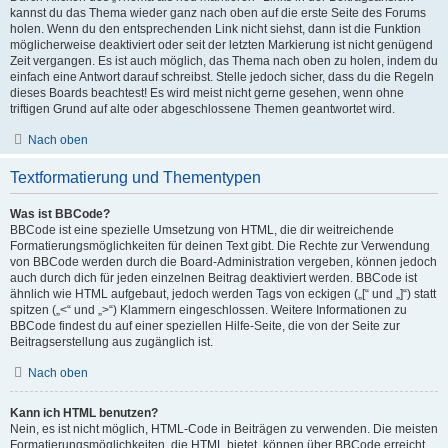
kannst du das Thema wieder ganz nach oben auf die erste Seite des Forums
holen. Wenn du den entsprechenden Link nicht siehst, dann ist die Funktion
möglicherweise deaktiviert oder seit der letzten Markierung ist nicht genügend
Zeit vergangen. Es ist auch möglich, das Thema nach oben zu holen, indem du
einfach eine Antwort darauf schreibst. Stelle jedoch sicher, dass du die Regeln
dieses Boards beachtest! Es wird meist nicht gerne gesehen, wenn ohne
triftigen Grund auf alte oder abgeschlossene Themen geantwortet wird.
Nach oben
Textformatierung und Thementypen
Was ist BBCode?
BBCode ist eine spezielle Umsetzung von HTML, die dir weitreichende
Formatierungsmöglichkeiten für deinen Text gibt. Die Rechte zur Verwendung
von BBCode werden durch die Board-Administration vergeben, können jedoch
auch durch dich für jeden einzelnen Beitrag deaktiviert werden. BBCode ist
ähnlich wie HTML aufgebaut, jedoch werden Tags von eckigen („[“ und „]“) statt
spitzen („<“ und „>“) Klammern eingeschlossen. Weitere Informationen zu
BBCode findest du auf einer speziellen Hilfe-Seite, die von der Seite zur
Beitragserstellung aus zugänglich ist.
Nach oben
Kann ich HTML benutzen?
Nein, es ist nicht möglich, HTML-Code in Beiträgen zu verwenden. Die meisten
Formatierungsmöglichkeiten, die HTML bietet, können über BBCode erreicht