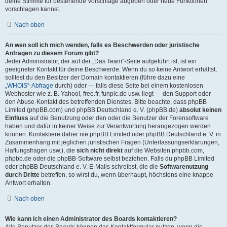
deine Stimme für bestehende Vorschläge abgeben oder neue Funktionen
vorschlagen kannst.
Nach oben
An wen soll ich mich wenden, falls es Beschwerden oder juristische
Anfragen zu diesem Forum gibt?
Jeder Administrator, der auf der „Das Team“-Seite aufgeführt ist, ist ein
geeigneter Kontakt für deine Beschwerde. Wenn du so keine Antwort erhältst,
solltest du den Besitzer der Domain kontaktieren (führe dazu eine
„WHOIS“-Abfrage
durch) oder — falls diese Seite bei einem kostenlosen
Webhoster wie z. B. Yahoo!, free.fr, funpic.de usw. liegt — den Support oder
den Abuse-Kontakt des betreffenden Dienstes. Bitte beachte, dass phpBB
Limited (phpBB.com) und phpBB Deutschland e. V. (phpBB.de)
absolut keinen
Einfluss
auf die Benutzung oder den oder die Benutzer der Forensoftware
haben und dafür in keiner Weise zur Verantwortung herangezogen werden
können. Kontaktiere daher nie phpBB Limited oder phpBB Deutschland e. V. in
Zusammenhang mit jeglichen juristischen Fragen (Unterlassungserklärungen,
Haftungsfragen usw.), die
sich nicht direkt
auf die Websiten phpbb.com,
phpbb.de oder die phpBB-Software selbst beziehen. Falls du phpBB Limited
oder phpBB Deutschland e. V. E-Mails schreibst, die die
Softwarenutzung
durch Dritte
betreffen, so wirst du, wenn überhaupt, höchstens eine knappe
Antwort erhalten.
Nach oben
Wie kann ich einen Administrator des Boards kontaktieren?
Alle Benutzer des Boards können das Kontaktformular nutzen, wenn die