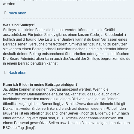
werden.
Nach oben
Was sind Smileys?
Smileys sind kleine Bilder, die benutzt werden können, um ein Gefühl
auszudrücken. Für jeden Smiley gibt es einen kurzen Code, z. B. bedeutet :)
fröhlich und :( traurig. Die Liste aller Smileys kannst du beim Verfassen eines
Beitrags sehen. Versuche bitte trotzdem, Smileys nicht zu häufig zu benutzen,
sie können einen Beitrag schnell unlesbar machen und ein Moderator könnte
deshalb deinen Beitrag entsprechend überarbeiten oder gar komplett löschen.
Die Board-Administration kann auch die Anzahl der Smileys begrenzen, die du
in einem Beitrag benutzen kannst.
Nach oben
Kann ich Bilder in meine Beiträge einfügen?
Ja, Bilder können in deinem Beitrag angezeigt werden. Wenn die
Administration Dateianhänge erlaubt hat, kannst du das Bild auch direkt
hochladen. Ansonsten musst du zu einem Bild verlinken, das auf einem
öffentlich zugänglichen Server liegt, z. B. http://www.domain.tld/mein-bild.gif.
Du kannst weder Bilder verlinken, die sich auf deinem eigenen PC befinden
(außer es ist ein öffentlich zugänglicher Server), noch zu Bildern, die nur nach
einer Anmeldung verfügbar sind, z. B. Hotmail- oder Yahoo-Mailboxen, mit
einem Passwort geschützte Seiten usw. Um das Bild anzuzeigen, benutze den
BBCode-Tag „[img]“.