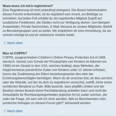
Wozu muss ich mich registrieren?
Eine Registrierung ist nicht unbedingt zwingend. Die Board-Administration
dieses Forums entscheidet, ob du registriert sein musst, um Beiträge zu
schreiben. Auf jeden Fall erhältst du als registriertes Mitglied Zugriff auf
zusätzliche Funktionen, die Gästen nicht zur Verfügung stehen: zum Beispiel
Avatarbilder, Private Nachrichten, E-Mail-Versand an andere Mitglieder, Beitritt
zu Benutzergruppen und so weiter. Wir empfehlen dir eine Anmeldung, da sie
schnell erledigt ist und dir zahlreiche Vorteile bietet.
Nach oben
Was ist COPPA?
COPPA, ausgeschrieben Children’s Online Privacy Protection Act of 1998
(deutsch: Gesetz zum Schutz der Privatsphäre von Kindern im Internet von
1998) ist ein Gesetz in den USA, welches festlegt, dass Websites, die
möglicherweise persönliche Daten von Kindern unter 13 Jahren erheben,
hierzu die Zustimmung der Eltern beziehungsweise des oder der
Erziehungsberechtigten benötigen. Wenn du dir unsicher bist, ob dies auf dich
oder die Website, auf der du dich zu registrieren versuchst, zutrifft, ziehe einen
rechtlichen Beistand zu Rate. Bitte beachte, dass phpBB Limited und der
Besitzer dieses Boards keine Rechtsberatung anbieten kann und nicht die
Anlaufstelle für Rechtsangelegenheiten jeglicher Art ist; außer solchen, die
unter der Frage „An wen soll ich mich wenden, falls es Beschwerden oder
juristische Anfragen zu diesem Forum gibt?“ behandelt werden.
Nach oben