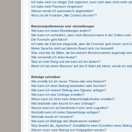
Ich habe mich vor einiger Zeit registriert, kann mich aber nicht mehr 
Ich habe mein Passwort vergessen!
Warum werde ich automatisch abgemeldet?
Wozu ist die Funktion „Alle Cookies löschen“?
Benutzerpräferenzen und -einstellungen
Wie kann ich meine Einstellungen ändern?
Wie kann ich verhindern, dass mein Benutzername in der Online-Liste 
Die Forenuhr geht falsch!
Ich habe die Zeitzone eingestellt, aber die Forenuhr geht immer noch f
Meine Sprache steht auf diesem Board nicht zur Auswahl!
Was sind das für Bilder, die bei meinem Benutzernamen angezeigt we
Wie verwende ich einen Avatar?
Was ist mein Rang und wie kann ich ihn ändern?
Wenn ich bei einem Benutzer auf den E-Mail-Link klicke, werde ich au
Beiträge schreiben
Wie erstelle ich ein neues Thema oder eine Antwort?
Wie kann ich einen Beitrag bearbeiten oder löschen?
Wie kann ich meinem Beitrag eine Signatur anfügen?
Wie kann ich eine Umfrage erstellen?
Wieso kann ich nicht mehr Antwortmöglichkeiten erstellen?
Wie bearbeite oder lösche ich eine Umfrage?
Warum kann ich auf bestimmte Foren nicht zugreifen?
Weshalb kann ich keine Dateianhänge anfügen?
Weshalb wurde ich verwarnt?
Wie kann ich Beiträge den Moderatoren melden?
Was bewirkt die „Speichern“-Schaltfläche beim Schreiben eines Beitra
Warum muss mein Beitrag erst freigegeben werden?