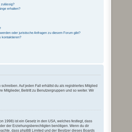
 zulässig?
hänge erhalten?
?
hwerden oder juristische Anfragen zu diesem Forum gibt?
s kontaktieren?
chreiben. Auf jeden Fall erhältst du als registriertes Mitglied
e Mitglieder, Beitritt zu Benutzergruppen und so weiter. Wir
n 1998) ist ein Gesetz in den USA, welches festlegt, dass
der der Erziehungsberechtigten benötigen. Wenn du dir
te beachte, dass phpBB Limited und der Besitzer dieses Boards