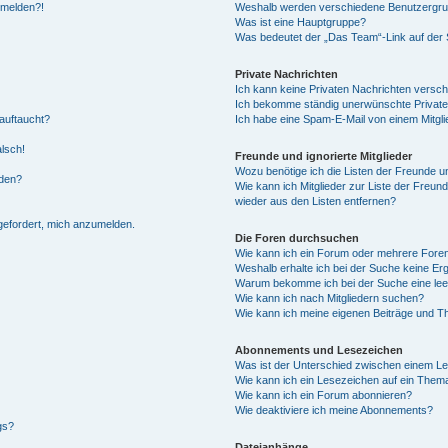
anmelden?!
Weshalb werden verschiedene Benutzergrupp
Was ist eine Hauptgruppe?
Was bedeutet der „Das Team“-Link auf der S
Private Nachrichten
Ich kann keine Privaten Nachrichten versch
Ich bekomme ständig unerwünschte Private
auftaucht?
Ich habe eine Spam-E-Mail von einem Mitgli
alsch!
Freunde und ignorierte Mitglieder
Wozu benötige ich die Listen der Freunde un
rden?
Wie kann ich Mitglieder zur Liste der Freund
wieder aus den Listen entfernen?
fgefordert, mich anzumelden.
Die Foren durchsuchen
Wie kann ich ein Forum oder mehrere For
Weshalb erhalte ich bei der Suche keine Er
Warum bekomme ich bei der Suche eine lee
Wie kann ich nach Mitgliedern suchen?
Wie kann ich meine eigenen Beiträge und T
Abonnements und Lesezeichen
Was ist der Unterschied zwischen einem L
Wie kann ich ein Lesezeichen auf ein Them
Wie kann ich ein Forum abonnieren?
Wie deaktiviere ich meine Abonnements?
gs?
Dateianhänge