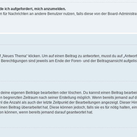
rde ich aufgefordert, mich anzumelden.
ion für Nachrichten an andere Benutzer nutzen, falls diese von der Board-Administ
„Neues Thema“ klicken. Um auf einen Beitrag zu antworten, musst du auf „Antworte
e Berechtigungen sind jeweils am Ende der Foren- und der Beitragsansicht aufgeliste
r deine eigenen Beiträge bearbeiten oder löschen. Du kannst einen Beitrag bearbe
inen begrenzten Zeitraum nach seiner Erstellung möglich. Wenn bereits jemand auf de
 die Anzahl als auch der letzte Zeitpunkt der Bearbeitungen angezeigt. Dieser Hi
en Beitrag überarbeitet hat. Diese können jedoch, falls sie es für nötig halten, ei
hen können, wenn bereits jemand darauf geantwortet hat.