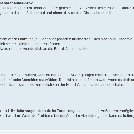
icht mehr anmelden?!
erschieden Gründen deaktiviert oder gelöscht hat. Außerdem löschen viele Boards r
triere dich einfach erneut und nimm aktiv an den Diskussionen teil!
 nicht wieder mitteilen, du kannst es jedoch zurücksetzen. Dies machst du, indem 
 dich schnell wieder anmelden können.
ückzusetzen, so wende dich an die Board-Administration.
en“ nicht auswählst, wirst du nur für eine Sitzung angemeldet. Dies verhindert 
leiben“ beim Anmelden auswählen. Dies ist nicht empfehlenswert, wenn du dich an
 steht, dann wurde sie vermutlich von der Board-Administration ausgeschaltet.
 hat und die dafür sorgen, dass du im Forum angemeldet bleibst. Außerdem ermögli
tiviert wurden. Wenn du Probleme bei der An- oder Abmeldung hast, kann es helfen