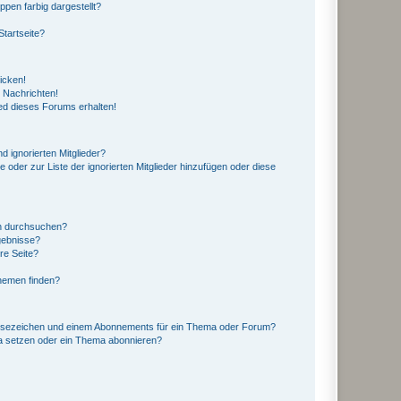
en farbig dargestellt?
tartseite?
icken!
 Nachrichten!
ed dieses Forums erhalten!
d ignorierten Mitglieder?
e oder zur Liste der ignorierten Mitglieder hinzufügen oder diese
en durchsuchen?
gebnisse?
re Seite?
hemen finden?
esezeichen und einem Abonnements für ein Thema oder Forum?
a setzen oder ein Thema abonnieren?