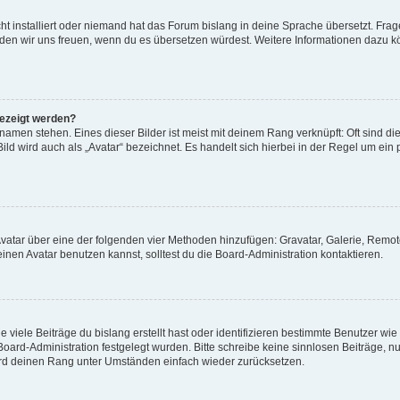
t installiert oder niemand hat das Forum bislang in deine Sprache übersetzt. Frag
, würden wir uns freuen, wenn du es übersetzen würdest. Weitere Informationen dazu
gezeigt werden?
amen stehen. Eines dieser Bilder ist meist mit deinem Rang verknüpft: Oft sind di
ld wird auch als „Avatar“ bezeichnet. Es handelt sich hierbei in der Regel um ein
 Avatar über eine der folgenden vier Methoden hinzufügen: Gravatar, Galerie, Rem
en Avatar benutzen kannst, solltest du die Board-Administration kontaktieren.
viele Beiträge du bislang erstellt hast oder identifizieren bestimmte Benutzer w
 Board-Administration festgelegt wurden. Bitte schreibe keine sinnlosen Beiträge
wird deinen Rang unter Umständen einfach wieder zurücksetzen.