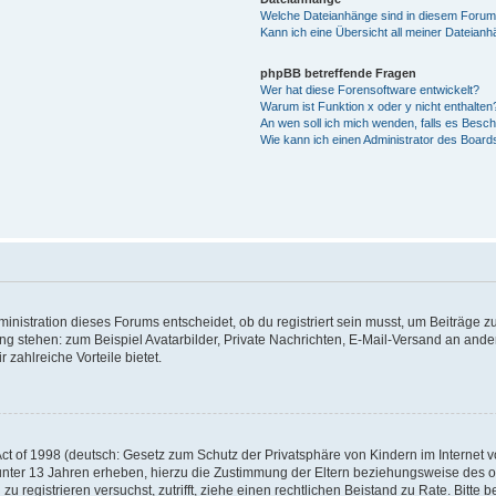
Welche Dateianhänge sind in diesem Forum
Kann ich eine Übersicht all meiner Dateian
phpBB betreffende Fragen
Wer hat diese Forensoftware entwickelt?
Warum ist Funktion x oder y nicht enthalten
An wen soll ich mich wenden, falls es Besc
Wie kann ich einen Administrator des Board
istration dieses Forums entscheidet, ob du registriert sein musst, um Beiträge zu s
ung stehen: zum Beispiel Avatarbilder, Private Nachrichten, E-Mail-Versand an ander
 zahlreiche Vorteile bietet.
t of 1998 (deutsch: Gesetz zum Schutz der Privatsphäre von Kindern im Internet vo
unter 13 Jahren erheben, hierzu die Zustimmung der Eltern beziehungsweise des o
h zu registrieren versuchst, zutrifft, ziehe einen rechtlichen Beistand zu Rate. Bit