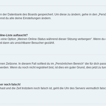
n in der Datenbank des Boards gespeichert. Um diese zu ändern, gehe in den „Persö
nst du alle deine Einstellungen ändern.
ine-Liste auftaucht?
n eine Option „Meinen Online-Status während dieser Sitzung verbergen“. Wenn du d
st dann als unsichtbarer Besucher gezählt.
en Zeitzone. In diesem Fall solltest du im „Persönlichen Bereich“ die für dich passe
den. Wenn du noch nicht registriert bist, ist dies ein guter Grund, dies jetzt zu tun
mer noch falsch!
t hast und die Zeit trotzdem noch falsch ist, geht die Uhr des Servers vermutlich fal