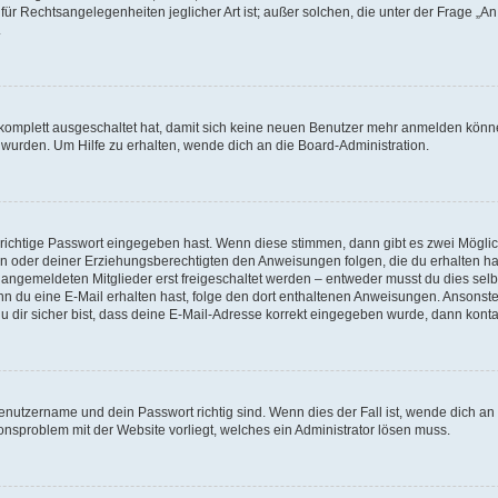
für Rechtsangelegenheiten jeglicher Art ist; außer solchen, die unter der Frage „
.
g komplett ausgeschaltet hat, damit sich keine neuen Benutzer mehr anmelden könn
 wurden. Um Hilfe zu erhalten, wende dich an die Board-Administration.
 richtige Passwort eingegeben hast. Wenn diese stimmen, dann gibt es zwei Mögl
tern oder deiner Erziehungsberechtigten den Anweisungen folgen, die du erhalten ha
u angemeldeten Mitglieder erst freigeschaltet werden – entweder musst du dies selbs
. Wenn du eine E-Mail erhalten hast, folge den dort enthaltenen Anweisungen. Ansons
 dir sicher bist, dass deine E-Mail-Adresse korrekt eingegeben wurde, dann kontak
Benutzername und dein Passwort richtig sind. Wenn dies der Fall ist, wende dich a
ionsproblem mit der Website vorliegt, welches ein Administrator lösen muss.