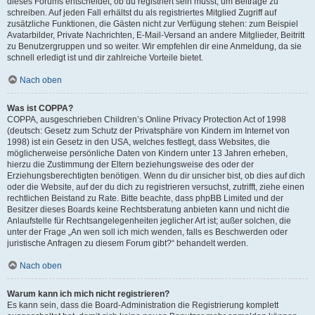
dieses Forums entscheidet, ob du registriert sein musst, um Beiträge zu
schreiben. Auf jeden Fall erhältst du als registriertes Mitglied Zugriff auf
zusätzliche Funktionen, die Gästen nicht zur Verfügung stehen: zum Beispiel
Avatarbilder, Private Nachrichten, E-Mail-Versand an andere Mitglieder, Beitritt
zu Benutzergruppen und so weiter. Wir empfehlen dir eine Anmeldung, da sie
schnell erledigt ist und dir zahlreiche Vorteile bietet.
Nach oben
Was ist COPPA?
COPPA, ausgeschrieben Children’s Online Privacy Protection Act of 1998
(deutsch: Gesetz zum Schutz der Privatsphäre von Kindern im Internet von
1998) ist ein Gesetz in den USA, welches festlegt, dass Websites, die
möglicherweise persönliche Daten von Kindern unter 13 Jahren erheben,
hierzu die Zustimmung der Eltern beziehungsweise des oder der
Erziehungsberechtigten benötigen. Wenn du dir unsicher bist, ob dies auf dich
oder die Website, auf der du dich zu registrieren versuchst, zutrifft, ziehe einen
rechtlichen Beistand zu Rate. Bitte beachte, dass phpBB Limited und der
Besitzer dieses Boards keine Rechtsberatung anbieten kann und nicht die
Anlaufstelle für Rechtsangelegenheiten jeglicher Art ist; außer solchen, die
unter der Frage „An wen soll ich mich wenden, falls es Beschwerden oder
juristische Anfragen zu diesem Forum gibt?“ behandelt werden.
Nach oben
Warum kann ich mich nicht registrieren?
Es kann sein, dass die Board-Administration die Registrierung komplett