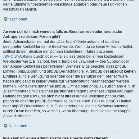
deine Stimme für bestehende Vorschläge abgeben oder neue Funktionen
vorschlagen kannst.
Nach oben
An wen soll ich mich wenden, falls es Beschwerden oder juristische
Anfragen zu diesem Forum gibt?
Jeder Administrator, der auf der „Das Team“-Seite aufgeführt ist, ist ein
geeigneter Kontakt für deine Beschwerde. Wenn du so keine Antwort erhältst,
solltest du den Besitzer der Domain kontaktieren (führe dazu eine
„WHOIS“-Abfrage
durch) oder — falls diese Seite bei einem kostenlosen
Webhoster wie z. B. Yahoo!, free.fr, funpic.de usw. liegt — den Support oder
den Abuse-Kontakt des betreffenden Dienstes. Bitte beachte, dass phpBB
Limited (phpBB.com) und phpBB Deutschland e. V. (phpBB.de)
absolut keinen
Einfluss
auf die Benutzung oder den oder die Benutzer der Forensoftware
haben und dafür in keiner Weise zur Verantwortung herangezogen werden
können. Kontaktiere daher nie phpBB Limited oder phpBB Deutschland e. V. in
Zusammenhang mit jeglichen juristischen Fragen (Unterlassungserklärungen,
Haftungsfragen usw.), die
sich nicht direkt
auf die Websiten phpbb.com,
phpbb.de oder die phpBB-Software selbst beziehen. Falls du phpBB Limited
oder phpBB Deutschland e. V. E-Mails schreibst, die die
Softwarenutzung
durch Dritte
betreffen, so wirst du, wenn überhaupt, höchstens eine knappe
Antwort erhalten.
Nach oben
Wie kann ich einen Administrator des Boards kontaktieren?