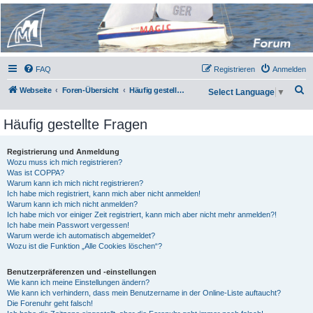
Micro Magic Forum
Deutschland
FAQ
Registrieren
Anmelden
S
Webseite
Foren-Übersicht
Häufig gestellte Fragen
Select Language
▼
u
Häufig gestellte Fragen
c
h
Registrierung und Anmeldung
e
Wozu muss ich mich registrieren?
Was ist COPPA?
Warum kann ich mich nicht registrieren?
Ich habe mich registriert, kann mich aber nicht anmelden!
Warum kann ich mich nicht anmelden?
Ich habe mich vor einiger Zeit registriert, kann mich aber nicht mehr anmelden?!
Ich habe mein Passwort vergessen!
Warum werde ich automatisch abgemeldet?
Wozu ist die Funktion „Alle Cookies löschen“?
Benutzerpräferenzen und -einstellungen
Wie kann ich meine Einstellungen ändern?
Wie kann ich verhindern, dass mein Benutzername in der Online-Liste auftaucht?
Die Forenuhr geht falsch!