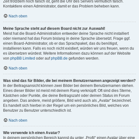
Zeit trotzdem noch falsch ist, geht die Uhr des Servers vermutlich falsch.
Kontaktiere einen Administrator, damit er das Problem beheben kann.
Nach oben
Meine Sprache steht auf diesem Board nicht zur Auswahl!
Meist hat die Board-Administration entweder deine Sprache nicht installiert
oder niemand hat das Forum bislang in deine Sprache übersetzt. Frage ggf.
einen Board-Administrator, ob er das Sprachpaket, das du benötigst,
installieren kann. Falls es noch nicht existiert, würden wir uns freuen, wenn du
es übersetzen würdest. Weitere Informationen dazu können auf der Website
von
phpBB Limited
oder auf
phpBB.de
gefunden werden.
Nach oben
Was sind das für Bilder, die bei meinem Benutzernamen angezeigt werden?
In der Beitragsansicht können zwei Bilder bei deinem Benutzernamen stehen.
Eines dieser Bilder ist meist mit deinem Rang verknüpft: Oft sind dies Sterne,
Kästchen oder Punkte, die deine Beitragszahl oder deinen Status im Forum
angeben. Das andere, meist größere, Bild wird auch als „Avatar“ bezeichnet.
Es handelt sich hierbei in der Regel um ein persönliches Bild, welches von
Benutzer zu Benutzer unterschiedlich ist.
Nach oben
Wie verwende ich einen Avatar?
In deinem persönlichen Bereich kannst du unter „Profil“ einen Avatar über eine