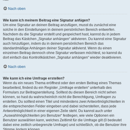
Nach oben
Wie kann ich meinem Beitrag eine Signatur anfügen?
Um eine Signatur an deinen Beitrag anzufügen, musst du zunächst eine
solche in den Einstellungen in deinem persönlichen Bereich entwerfen.
Nachdem du die Signatur erstellt und gespeichert hast, kannst du in jedem
Beitrag das Kästchen „Signatur anhängen“ aktivieren. Du kannst eine Signatur
auch hinzufügen, indem du in deinem persönlichen Bereich das
standardmäßige Anhängen deiner Signatur aktivierst. Wenn du einen
einzelnen Beitrag dennoch ohne Signatur verfassen möchtest, so kannst du
dort einfach das Kontrollkästchen „Signatur anhängen“ wieder deaktivieren.
Nach oben
Wie kann ich eine Umfrage erstellen?
Wenn du ein neues Thema eröffnest oder den ersten Beitrag eines Themas
bearbeitest, findest du ein Register „Umfrage erstellen“ unterhalb des
Formulars zur Beitragserstellung. Solltest du diesen Bereich nicht sehen
können, so hast du wahrscheinlich nicht die Berechtigung, Umfragen zu
erstellen. Du solltest einen Titel und mindestens zwei Antwortmöglichkeiten in
die entsprechenden Felder eingeben und dabei sicherstellen, dass jede
Antwortmöglichkeit in einer eigenen Zeile steht. Du kannst auch unter
„Auswahlmöglichkeiten pro Benutzer“ festlegen, wie viele Optionen ein
Benutzer auswählen kann, welches Zeitlimit für die Umfrage gilt (0 bedeutet
dabei eine zeitlich unbegrenzte Umfrage) und schließlich, ob die Benutzer ihre
Stimme ändern können.