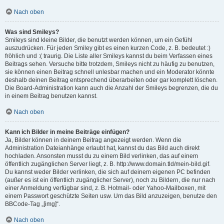
Nach oben
Was sind Smileys?
Smileys sind kleine Bilder, die benutzt werden können, um ein Gefühl
auszudrücken. Für jeden Smiley gibt es einen kurzen Code, z. B. bedeutet :)
fröhlich und :( traurig. Die Liste aller Smileys kannst du beim Verfassen eines
Beitrags sehen. Versuche bitte trotzdem, Smileys nicht zu häufig zu benutzen,
sie können einen Beitrag schnell unlesbar machen und ein Moderator könnte
deshalb deinen Beitrag entsprechend überarbeiten oder gar komplett löschen.
Die Board-Administration kann auch die Anzahl der Smileys begrenzen, die du
in einem Beitrag benutzen kannst.
Nach oben
Kann ich Bilder in meine Beiträge einfügen?
Ja, Bilder können in deinem Beitrag angezeigt werden. Wenn die
Administration Dateianhänge erlaubt hat, kannst du das Bild auch direkt
hochladen. Ansonsten musst du zu einem Bild verlinken, das auf einem
öffentlich zugänglichen Server liegt, z. B. http://www.domain.tld/mein-bild.gif.
Du kannst weder Bilder verlinken, die sich auf deinem eigenen PC befinden
(außer es ist ein öffentlich zugänglicher Server), noch zu Bildern, die nur nach
einer Anmeldung verfügbar sind, z. B. Hotmail- oder Yahoo-Mailboxen, mit
einem Passwort geschützte Seiten usw. Um das Bild anzuzeigen, benutze den
BBCode-Tag „[img]“.
Nach oben