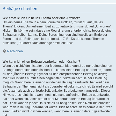
Beiträge schreiben
Wie erstelle ich ein neues Thema oder eine Antwort?
Um ein neues Thema in einem Forum zu eröffnen, musst du auf „Neues
Thema“ klicken. Um auf einen Beitrag zu antworten, musst du auf „Antworten“
klicken. Es könnte sein, dass eine Registrierung erforderlich ist, bevor du einen
Beitrag schreiben kannst. Deine Berechtigungen sind jeweils am Ende der
Foren- und der Beitragsansicht aufgelistet. Z. B. „Du darfst neue Themen
erstellen“, „Du darfst Dateianhänge erstellen“ usw.
Nach oben
Wie kann ich einen Beitrag bearbeiten oder löschen?
Wenn du nicht Administrator oder Moderator bist, kannst du nur deine eigenen
Beiträge bearbeiten oder löschen. Du kannst einen Beitrag bearbeiten, indem
du das „Ändere Beitrag“-Symbol für den entsprechenden Beitrag anklickst;
eventuell ist dies nur für einen begrenzten Zeitraum nach seiner Erstellung
möglich. Wenn bereits jemand auf deinen Beitrag geantwortet hat, wird dein
Beitrag in der Themenansicht als überarbeitet gekennzeichnet. Es wird sowohl
die Anzahl als auch der letzte Zeitpunkt der Bearbeitungen angezeigt. Dieser
Hinweis erscheint nicht, wenn noch niemand auf deinen Beitrag geantwortet
hat oder wenn ein Administrator oder Moderator deinen Beitrag überarbeitet
hat. Diese können jedoch, falls sie es für nötig halten, eine Notiz hinterlassen,
warum dein Beitrag überarbeitet wurde. Bitte beachte, dass normale Benutzer
einen Beitrag nicht löschen können, wenn bereits jemand darauf geantwortet
hat.