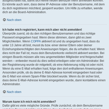
ausgeschaltet hat, damit sich keine neuen Benutzer mehr anmelden können.
Es könnte auch sein, dass deine IP-Adresse oder der Benutzername, mit dem
du dich registrieren möchtest, gesperrt wurden. Um Hilfe zu erhalten, wende
dich an die Board-Administration.
Nach oben
Ich habe mich registriert, kann mich aber nicht anmelden!
Überprüfe zuerst, ob du den richtigen Benutzernamen und das richtige
Passwort eingegeben hast. Wenn diese stimmen, dann gibt es zwei
Möglichkeiten. Wenn
COPPA
aktiviert ist und du angegeben hast, dass du
unter 13 Jahre alt bist, musst du bzw. einer deiner Eltern oder deiner
Erziehungsberechtigten den Anweisungen folgen, die du erhalten hast. Wenn
dies nicht der Fall ist, muss dein Benutzerkonto vielleicht aktiviert werden. Bei
einigen Boards müssen alle neu angemeldeten Mitglieder erst freigeschaltet
werden – entweder musst du dies selbst erledigen oder ein Administrator. Bei
der Registrierung wurde dir mitgeteilt, ob eine Aktivierung nötig ist oder nicht.
Wenn du eine E-Mail erhalten hast, folge den dort enthaltenen Anweisungen.
Ansonsten prüfe, ob du deine E-Mail-Adresse korrekt eingegeben hast oder
die E-Mail von einem Spam-Filter blockiert wurde. Wenn du dir sicher bist,
dass deine E-Mail-Adresse korrekt eingegeben wurde, dann kontaktiere einen
Administrator.
Nach oben
Warum kann ich mich nicht anmelden?
Dafür gibt es viele mögliche Gründe. Prüfe zunächst, ob dein Benutzername