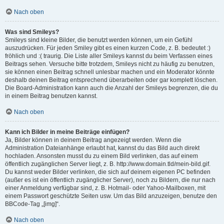
Nach oben
Was sind Smileys?
Smileys sind kleine Bilder, die benutzt werden können, um ein Gefühl
auszudrücken. Für jeden Smiley gibt es einen kurzen Code, z. B. bedeutet :)
fröhlich und :( traurig. Die Liste aller Smileys kannst du beim Verfassen eines
Beitrags sehen. Versuche bitte trotzdem, Smileys nicht zu häufig zu benutzen,
sie können einen Beitrag schnell unlesbar machen und ein Moderator könnte
deshalb deinen Beitrag entsprechend überarbeiten oder gar komplett löschen.
Die Board-Administration kann auch die Anzahl der Smileys begrenzen, die du
in einem Beitrag benutzen kannst.
Nach oben
Kann ich Bilder in meine Beiträge einfügen?
Ja, Bilder können in deinem Beitrag angezeigt werden. Wenn die
Administration Dateianhänge erlaubt hat, kannst du das Bild auch direkt
hochladen. Ansonsten musst du zu einem Bild verlinken, das auf einem
öffentlich zugänglichen Server liegt, z. B. http://www.domain.tld/mein-bild.gif.
Du kannst weder Bilder verlinken, die sich auf deinem eigenen PC befinden
(außer es ist ein öffentlich zugänglicher Server), noch zu Bildern, die nur nach
einer Anmeldung verfügbar sind, z. B. Hotmail- oder Yahoo-Mailboxen, mit
einem Passwort geschützte Seiten usw. Um das Bild anzuzeigen, benutze den
BBCode-Tag „[img]“.
Nach oben