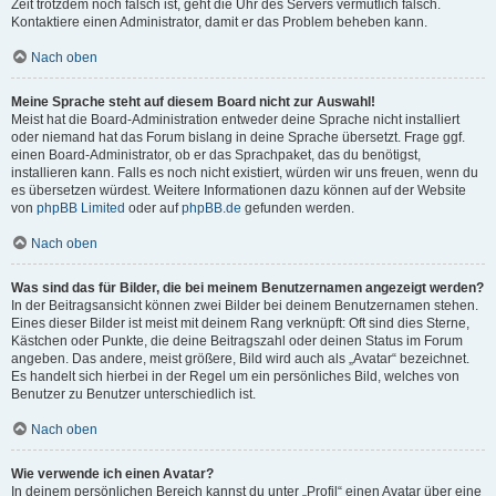
Zeit trotzdem noch falsch ist, geht die Uhr des Servers vermutlich falsch.
Kontaktiere einen Administrator, damit er das Problem beheben kann.
Nach oben
Meine Sprache steht auf diesem Board nicht zur Auswahl!
Meist hat die Board-Administration entweder deine Sprache nicht installiert
oder niemand hat das Forum bislang in deine Sprache übersetzt. Frage ggf.
einen Board-Administrator, ob er das Sprachpaket, das du benötigst,
installieren kann. Falls es noch nicht existiert, würden wir uns freuen, wenn du
es übersetzen würdest. Weitere Informationen dazu können auf der Website
von
phpBB Limited
oder auf
phpBB.de
gefunden werden.
Nach oben
Was sind das für Bilder, die bei meinem Benutzernamen angezeigt werden?
In der Beitragsansicht können zwei Bilder bei deinem Benutzernamen stehen.
Eines dieser Bilder ist meist mit deinem Rang verknüpft: Oft sind dies Sterne,
Kästchen oder Punkte, die deine Beitragszahl oder deinen Status im Forum
angeben. Das andere, meist größere, Bild wird auch als „Avatar“ bezeichnet.
Es handelt sich hierbei in der Regel um ein persönliches Bild, welches von
Benutzer zu Benutzer unterschiedlich ist.
Nach oben
Wie verwende ich einen Avatar?
In deinem persönlichen Bereich kannst du unter „Profil“ einen Avatar über eine