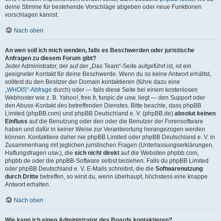
deine Stimme für bestehende Vorschläge abgeben oder neue Funktionen
vorschlagen kannst.
Nach oben
An wen soll ich mich wenden, falls es Beschwerden oder juristische
Anfragen zu diesem Forum gibt?
Jeder Administrator, der auf der „Das Team“-Seite aufgeführt ist, ist ein
geeigneter Kontakt für deine Beschwerde. Wenn du so keine Antwort erhältst,
solltest du den Besitzer der Domain kontaktieren (führe dazu eine
„WHOIS“-Abfrage
durch) oder — falls diese Seite bei einem kostenlosen
Webhoster wie z. B. Yahoo!, free.fr, funpic.de usw. liegt — den Support oder
den Abuse-Kontakt des betreffenden Dienstes. Bitte beachte, dass phpBB
Limited (phpBB.com) und phpBB Deutschland e. V. (phpBB.de)
absolut keinen
Einfluss
auf die Benutzung oder den oder die Benutzer der Forensoftware
haben und dafür in keiner Weise zur Verantwortung herangezogen werden
können. Kontaktiere daher nie phpBB Limited oder phpBB Deutschland e. V. in
Zusammenhang mit jeglichen juristischen Fragen (Unterlassungserklärungen,
Haftungsfragen usw.), die
sich nicht direkt
auf die Websiten phpbb.com,
phpbb.de oder die phpBB-Software selbst beziehen. Falls du phpBB Limited
oder phpBB Deutschland e. V. E-Mails schreibst, die die
Softwarenutzung
durch Dritte
betreffen, so wirst du, wenn überhaupt, höchstens eine knappe
Antwort erhalten.
Nach oben
Wie kann ich einen Administrator des Boards kontaktieren?