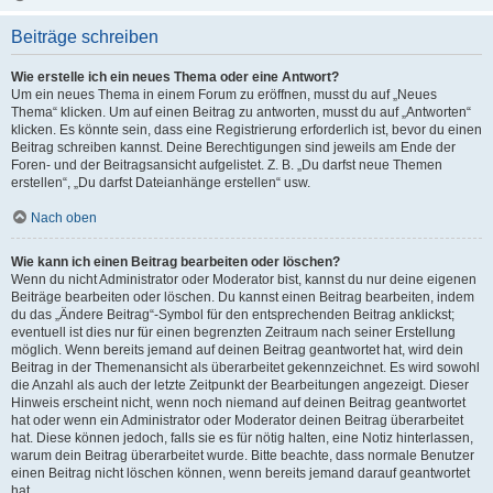
Beiträge schreiben
Wie erstelle ich ein neues Thema oder eine Antwort?
Um ein neues Thema in einem Forum zu eröffnen, musst du auf „Neues
Thema“ klicken. Um auf einen Beitrag zu antworten, musst du auf „Antworten“
klicken. Es könnte sein, dass eine Registrierung erforderlich ist, bevor du einen
Beitrag schreiben kannst. Deine Berechtigungen sind jeweils am Ende der
Foren- und der Beitragsansicht aufgelistet. Z. B. „Du darfst neue Themen
erstellen“, „Du darfst Dateianhänge erstellen“ usw.
Nach oben
Wie kann ich einen Beitrag bearbeiten oder löschen?
Wenn du nicht Administrator oder Moderator bist, kannst du nur deine eigenen
Beiträge bearbeiten oder löschen. Du kannst einen Beitrag bearbeiten, indem
du das „Ändere Beitrag“-Symbol für den entsprechenden Beitrag anklickst;
eventuell ist dies nur für einen begrenzten Zeitraum nach seiner Erstellung
möglich. Wenn bereits jemand auf deinen Beitrag geantwortet hat, wird dein
Beitrag in der Themenansicht als überarbeitet gekennzeichnet. Es wird sowohl
die Anzahl als auch der letzte Zeitpunkt der Bearbeitungen angezeigt. Dieser
Hinweis erscheint nicht, wenn noch niemand auf deinen Beitrag geantwortet
hat oder wenn ein Administrator oder Moderator deinen Beitrag überarbeitet
hat. Diese können jedoch, falls sie es für nötig halten, eine Notiz hinterlassen,
warum dein Beitrag überarbeitet wurde. Bitte beachte, dass normale Benutzer
einen Beitrag nicht löschen können, wenn bereits jemand darauf geantwortet
hat.