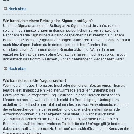
Nach oben
Wie kann ich meinem Beitrag eine Signatur anfügen?
Um eine Signatur an deinen Beitrag anzufügen, musst du zunächst eine
solche in den Einstellungen in deinem persönlichen Bereich entwerfen.
Nachdem du die Signatur erstellt und gespeichert hast, kannst du in jedem
Beitrag das Kästchen „Signatur anhängen“ aktivieren. Du kannst eine Signatur
auch hinzufügen, indem du in deinem persönlichen Bereich das
standardmäßige Anhängen deiner Signatur aktivierst. Wenn du einen
einzelnen Beitrag dennoch ohne Signatur verfassen möchtest, so kannst du
dort einfach das Kontrollkästchen „Signatur anhängen“ wieder deaktivieren.
Nach oben
Wie kann ich eine Umfrage erstellen?
Wenn du ein neues Thema eröffnest oder den ersten Beitrag eines Themas
bearbeitest, findest du ein Register „Umfrage erstellen“ unterhalb des
Formulars zur Beitragserstellung. Solltest du diesen Bereich nicht sehen
können, so hast du wahrscheinlich nicht die Berechtigung, Umfragen zu
erstellen. Du solltest einen Titel und mindestens zwei Antwortmöglichkeiten in
die entsprechenden Felder eingeben und dabei sicherstellen, dass jede
Antwortmöglichkeit in einer eigenen Zeile steht. Du kannst auch unter
„Auswahlmöglichkeiten pro Benutzer“ festlegen, wie viele Optionen ein
Benutzer auswählen kann, welches Zeitlimit für die Umfrage gilt (0 bedeutet
dabei eine zeitlich unbegrenzte Umfrage) und schließlich, ob die Benutzer ihre
Stimme ändern können.