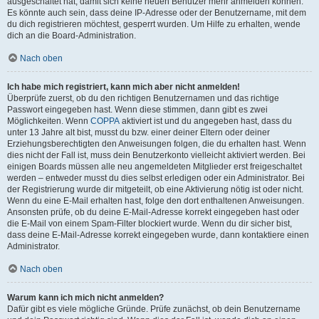
ausgeschaltet hat, damit sich keine neuen Benutzer mehr anmelden können.
Es könnte auch sein, dass deine IP-Adresse oder der Benutzername, mit dem
du dich registrieren möchtest, gesperrt wurden. Um Hilfe zu erhalten, wende
dich an die Board-Administration.
Nach oben
Ich habe mich registriert, kann mich aber nicht anmelden!
Überprüfe zuerst, ob du den richtigen Benutzernamen und das richtige
Passwort eingegeben hast. Wenn diese stimmen, dann gibt es zwei
Möglichkeiten. Wenn
COPPA
aktiviert ist und du angegeben hast, dass du
unter 13 Jahre alt bist, musst du bzw. einer deiner Eltern oder deiner
Erziehungsberechtigten den Anweisungen folgen, die du erhalten hast. Wenn
dies nicht der Fall ist, muss dein Benutzerkonto vielleicht aktiviert werden. Bei
einigen Boards müssen alle neu angemeldeten Mitglieder erst freigeschaltet
werden – entweder musst du dies selbst erledigen oder ein Administrator. Bei
der Registrierung wurde dir mitgeteilt, ob eine Aktivierung nötig ist oder nicht.
Wenn du eine E-Mail erhalten hast, folge den dort enthaltenen Anweisungen.
Ansonsten prüfe, ob du deine E-Mail-Adresse korrekt eingegeben hast oder
die E-Mail von einem Spam-Filter blockiert wurde. Wenn du dir sicher bist,
dass deine E-Mail-Adresse korrekt eingegeben wurde, dann kontaktiere einen
Administrator.
Nach oben
Warum kann ich mich nicht anmelden?
Dafür gibt es viele mögliche Gründe. Prüfe zunächst, ob dein Benutzername