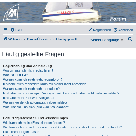
Micro Magic Forum
Deutschland
FAQ
Registrieren
Anmelden
S
Webseite
Foren-Übersicht
Häufig gestellte Fragen
Select Language
▼
u
Häufig gestellte Fragen
c
h
Registrierung und Anmeldung
e
Wozu muss ich mich registrieren?
Was ist COPPA?
Warum kann ich mich nicht registrieren?
Ich habe mich registriert, kann mich aber nicht anmelden!
Warum kann ich mich nicht anmelden?
Ich habe mich vor einiger Zeit registriert, kann mich aber nicht mehr anmelden?!
Ich habe mein Passwort vergessen!
Warum werde ich automatisch abgemeldet?
Wozu ist die Funktion „Alle Cookies löschen“?
Benutzerpräferenzen und -einstellungen
Wie kann ich meine Einstellungen ändern?
Wie kann ich verhindern, dass mein Benutzername in der Online-Liste auftaucht?
Die Forenuhr geht falsch!