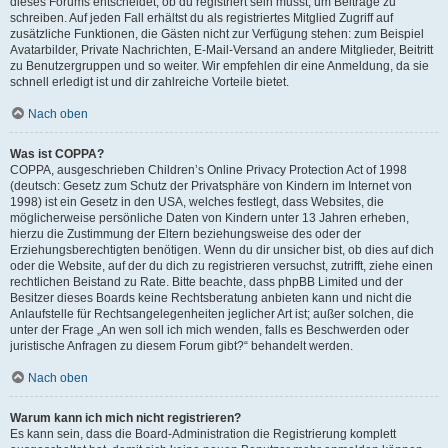
dieses Forums entscheidet, ob du registriert sein musst, um Beiträge zu
schreiben. Auf jeden Fall erhältst du als registriertes Mitglied Zugriff auf
zusätzliche Funktionen, die Gästen nicht zur Verfügung stehen: zum Beispiel
Avatarbilder, Private Nachrichten, E-Mail-Versand an andere Mitglieder, Beitritt
zu Benutzergruppen und so weiter. Wir empfehlen dir eine Anmeldung, da sie
schnell erledigt ist und dir zahlreiche Vorteile bietet.
Nach oben
Was ist COPPA?
COPPA, ausgeschrieben Children’s Online Privacy Protection Act of 1998
(deutsch: Gesetz zum Schutz der Privatsphäre von Kindern im Internet von
1998) ist ein Gesetz in den USA, welches festlegt, dass Websites, die
möglicherweise persönliche Daten von Kindern unter 13 Jahren erheben,
hierzu die Zustimmung der Eltern beziehungsweise des oder der
Erziehungsberechtigten benötigen. Wenn du dir unsicher bist, ob dies auf dich
oder die Website, auf der du dich zu registrieren versuchst, zutrifft, ziehe einen
rechtlichen Beistand zu Rate. Bitte beachte, dass phpBB Limited und der
Besitzer dieses Boards keine Rechtsberatung anbieten kann und nicht die
Anlaufstelle für Rechtsangelegenheiten jeglicher Art ist; außer solchen, die
unter der Frage „An wen soll ich mich wenden, falls es Beschwerden oder
juristische Anfragen zu diesem Forum gibt?“ behandelt werden.
Nach oben
Warum kann ich mich nicht registrieren?
Es kann sein, dass die Board-Administration die Registrierung komplett