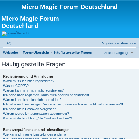
Micro Magic Forum Deutschland
Micro Magic Forum
Deutschland
FAQ
Registrieren
Anmelden
S
Webseite
Foren-Übersicht
Häufig gestellte Fragen
Select Language
▼
u
Häufig gestellte Fragen
c
h
Registrierung und Anmeldung
Wozu muss ich mich registrieren?
e
Was ist COPPA?
Warum kann ich mich nicht registrieren?
Ich habe mich registriert, kann mich aber nicht anmelden!
Warum kann ich mich nicht anmelden?
Ich habe mich vor einiger Zeit registriert, kann mich aber nicht mehr anmelden?!
Ich habe mein Passwort vergessen!
Warum werde ich automatisch abgemeldet?
Wozu ist die Funktion „Alle Cookies löschen“?
Benutzerpräferenzen und -einstellungen
Wie kann ich meine Einstellungen ändern?
Wie kann ich verhindern, dass mein Benutzername in der Online-Liste auftaucht?