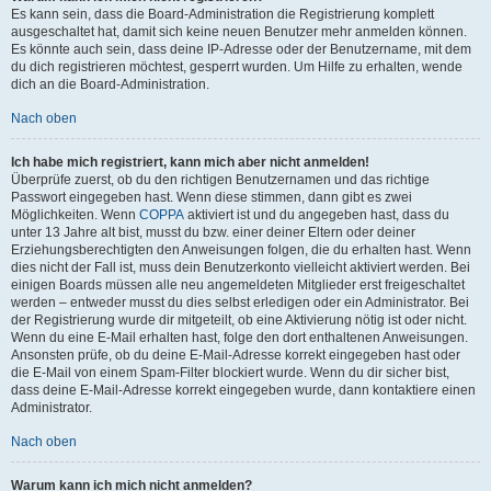
Es kann sein, dass die Board-Administration die Registrierung komplett
ausgeschaltet hat, damit sich keine neuen Benutzer mehr anmelden können.
Es könnte auch sein, dass deine IP-Adresse oder der Benutzername, mit dem
du dich registrieren möchtest, gesperrt wurden. Um Hilfe zu erhalten, wende
dich an die Board-Administration.
Nach oben
Ich habe mich registriert, kann mich aber nicht anmelden!
Überprüfe zuerst, ob du den richtigen Benutzernamen und das richtige
Passwort eingegeben hast. Wenn diese stimmen, dann gibt es zwei
Möglichkeiten. Wenn
COPPA
aktiviert ist und du angegeben hast, dass du
unter 13 Jahre alt bist, musst du bzw. einer deiner Eltern oder deiner
Erziehungsberechtigten den Anweisungen folgen, die du erhalten hast. Wenn
dies nicht der Fall ist, muss dein Benutzerkonto vielleicht aktiviert werden. Bei
einigen Boards müssen alle neu angemeldeten Mitglieder erst freigeschaltet
werden – entweder musst du dies selbst erledigen oder ein Administrator. Bei
der Registrierung wurde dir mitgeteilt, ob eine Aktivierung nötig ist oder nicht.
Wenn du eine E-Mail erhalten hast, folge den dort enthaltenen Anweisungen.
Ansonsten prüfe, ob du deine E-Mail-Adresse korrekt eingegeben hast oder
die E-Mail von einem Spam-Filter blockiert wurde. Wenn du dir sicher bist,
dass deine E-Mail-Adresse korrekt eingegeben wurde, dann kontaktiere einen
Administrator.
Nach oben
Warum kann ich mich nicht anmelden?