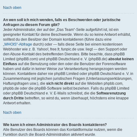
Nach oben
An wen soll ich mich wenden, falls es Beschwerden oder juristische
Anfragen zu diesem Forum gibt?
Jeder Administrator, der auf der „Das Team“-Seite aufgeführt ist, ist ein
geeigneter Kontakt für deine Beschwerde. Wenn du so keine Antwort erhältst,
solltest du den Besitzer der Domain kontaktieren (führe dazu eine
„WHOIS“-Abfrage
durch) oder — falls diese Seite bei einem kostenlosen
Webhoster wie z. B. Yahoo!, free.fr, funpic.de usw. liegt — den Support oder
den Abuse-Kontakt des betreffenden Dienstes. Bitte beachte, dass phpBB
Limited (phpBB.com) und phpBB Deutschland e. V. (phpBB.de)
absolut keinen
Einfluss
auf die Benutzung oder den oder die Benutzer der Forensoftware
haben und dafür in keiner Weise zur Verantwortung herangezogen werden
können. Kontaktiere daher nie phpBB Limited oder phpBB Deutschland e. V. in
Zusammenhang mit jeglichen juristischen Fragen (Unterlassungserklärungen,
Haftungsfragen usw.), die
sich nicht direkt
auf die Websiten phpbb.com,
phpbb.de oder die phpBB-Software selbst beziehen. Falls du phpBB Limited
oder phpBB Deutschland e. V. E-Mails schreibst, die die
Softwarenutzung
durch Dritte
betreffen, so wirst du, wenn überhaupt, höchstens eine knappe
Antwort erhalten.
Nach oben
Wie kann ich einen Administrator des Boards kontaktieren?
Alle Benutzer des Boards können das Kontaktformular nutzen, wenn die
Funktion durch die Board-Administration aktiviert wurde.