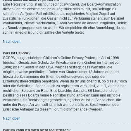
Eine Registrierung ist nicht unbedingt zwingend. Die Board-Administration
dieses Forums entscheidet, ob du registriert sein musst, um Beiträge zu
schreiben. Auf jeden Fall erhältst du als registriertes Mitglied Zugriff auf
zusätzliche Funktionen, die Gästen nicht zur Verfügung stehen: zum Beispiel
Avatarbilder, Private Nachrichten, E-Mail-Versand an andere Mitglieder, Beitritt
zu Benutzergruppen und so weiter. Wir empfehlen dir eine Anmeldung, da sie
schnell erledigt ist und dir zahlreiche Vorteile bietet.
Nach oben
Was ist COPPA?
COPPA, ausgeschrieben Children’s Online Privacy Protection Act of 1998
(deutsch: Gesetz zum Schutz der Privatsphäre von Kindern im Internet von
1998) ist ein Gesetz in den USA, welches festlegt, dass Websites, die
möglicherweise persönliche Daten von Kindern unter 13 Jahren erheben,
hierzu die Zustimmung der Eltern beziehungsweise des oder der
Erziehungsberechtigten benötigen. Wenn du dir unsicher bist, ob dies auf dich
oder die Website, auf der du dich zu registrieren versuchst, zutrifft, ziehe einen
rechtlichen Beistand zu Rate. Bitte beachte, dass phpBB Limited und der
Besitzer dieses Boards keine Rechtsberatung anbieten kann und nicht die
Anlaufstelle für Rechtsangelegenheiten jeglicher Art ist; außer solchen, die
unter der Frage „An wen soll ich mich wenden, falls es Beschwerden oder
juristische Anfragen zu diesem Forum gibt?“ behandelt werden.
Nach oben
Warum kann ich mich nicht registrieren?