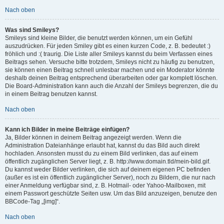
Nach oben
Was sind Smileys?
Smileys sind kleine Bilder, die benutzt werden können, um ein Gefühl
auszudrücken. Für jeden Smiley gibt es einen kurzen Code, z. B. bedeutet :)
fröhlich und :( traurig. Die Liste aller Smileys kannst du beim Verfassen eines
Beitrags sehen. Versuche bitte trotzdem, Smileys nicht zu häufig zu benutzen,
sie können einen Beitrag schnell unlesbar machen und ein Moderator könnte
deshalb deinen Beitrag entsprechend überarbeiten oder gar komplett löschen.
Die Board-Administration kann auch die Anzahl der Smileys begrenzen, die du
in einem Beitrag benutzen kannst.
Nach oben
Kann ich Bilder in meine Beiträge einfügen?
Ja, Bilder können in deinem Beitrag angezeigt werden. Wenn die
Administration Dateianhänge erlaubt hat, kannst du das Bild auch direkt
hochladen. Ansonsten musst du zu einem Bild verlinken, das auf einem
öffentlich zugänglichen Server liegt, z. B. http://www.domain.tld/mein-bild.gif.
Du kannst weder Bilder verlinken, die sich auf deinem eigenen PC befinden
(außer es ist ein öffentlich zugänglicher Server), noch zu Bildern, die nur nach
einer Anmeldung verfügbar sind, z. B. Hotmail- oder Yahoo-Mailboxen, mit
einem Passwort geschützte Seiten usw. Um das Bild anzuzeigen, benutze den
BBCode-Tag „[img]“.
Nach oben