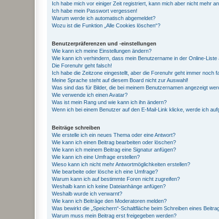
Ich habe mich vor einiger Zeit registriert, kann mich aber nicht mehr 
Ich habe mein Passwort vergessen!
Warum werde ich automatisch abgemeldet?
Wozu ist die Funktion „Alle Cookies löschen“?
Benutzerpräferenzen und -einstellungen
Wie kann ich meine Einstellungen ändern?
Wie kann ich verhindern, dass mein Benutzername in der Online-Liste 
Die Forenuhr geht falsch!
Ich habe die Zeitzone eingestellt, aber die Forenuhr geht immer noch f
Meine Sprache steht auf diesem Board nicht zur Auswahl!
Was sind das für Bilder, die bei meinem Benutzernamen angezeigt we
Wie verwende ich einen Avatar?
Was ist mein Rang und wie kann ich ihn ändern?
Wenn ich bei einem Benutzer auf den E-Mail-Link klicke, werde ich au
Beiträge schreiben
Wie erstelle ich ein neues Thema oder eine Antwort?
Wie kann ich einen Beitrag bearbeiten oder löschen?
Wie kann ich meinem Beitrag eine Signatur anfügen?
Wie kann ich eine Umfrage erstellen?
Wieso kann ich nicht mehr Antwortmöglichkeiten erstellen?
Wie bearbeite oder lösche ich eine Umfrage?
Warum kann ich auf bestimmte Foren nicht zugreifen?
Weshalb kann ich keine Dateianhänge anfügen?
Weshalb wurde ich verwarnt?
Wie kann ich Beiträge den Moderatoren melden?
Was bewirkt die „Speichern“-Schaltfläche beim Schreiben eines Beitra
Warum muss mein Beitrag erst freigegeben werden?