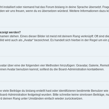
t installiert oder niemand hat das Forum bislang in deine Sprache übersetzt. Frag
, würden wir uns freuen, wenn du es übersetzen würdest. Weitere Informationen dazu
gezeigt werden?
amen stehen. Eines dieser Bilder ist meist mit deinem Rang verknüpft: Oft sind di
ld wird auch als „Avatar“ bezeichnet. Es handelt sich hierbei in der Regel um ein
 Avatar über eine der folgenden vier Methoden hinzufügen: Gravatar, Galerie, Rem
en Avatar benutzen kannst, solltest du die Board-Administration kontaktieren.
viele Beiträge du bislang erstellt hast oder identifizieren bestimmte Benutzer w
 Board-Administration festgelegt wurden. Bitte schreibe keine sinnlosen Beiträge
wird deinen Rang unter Umständen einfach wieder zurücksetzen.