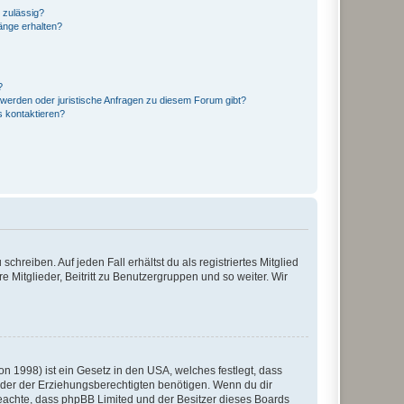
 zulässig?
hänge erhalten?
?
hwerden oder juristische Anfragen zu diesem Forum gibt?
s kontaktieren?
chreiben. Auf jeden Fall erhältst du als registriertes Mitglied
e Mitglieder, Beitritt zu Benutzergruppen und so weiter. Wir
n 1998) ist ein Gesetz in den USA, welches festlegt, dass
der der Erziehungsberechtigten benötigen. Wenn du dir
te beachte, dass phpBB Limited und der Besitzer dieses Boards