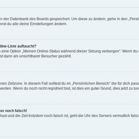
n in der Datenbank des Boards gespeichert. Um diese zu ändern, gehe in den „Persö
nst du alle deine Einstellungen ändern.
ine-Liste auftaucht?
n eine Option „Meinen Online-Status während dieser Sitzung verbergen“. Wenn du d
st dann als unsichtbarer Besucher gezählt.
en Zeitzone. In diesem Fall solltest du im „Persönlichen Bereich“ die für dich passe
den. Wenn du noch nicht registriert bist, ist dies ein guter Grund, dies jetzt zu tun
mer noch falsch!
t hast und die Zeit trotzdem noch falsch ist, geht die Uhr des Servers vermutlich fal