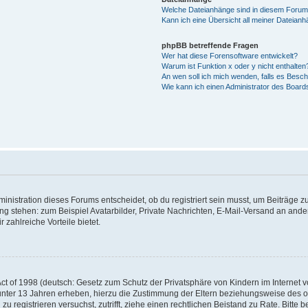
Welche Dateianhänge sind in diesem Forum
Kann ich eine Übersicht all meiner Dateian
phpBB betreffende Fragen
Wer hat diese Forensoftware entwickelt?
Warum ist Funktion x oder y nicht enthalten
An wen soll ich mich wenden, falls es Besc
Wie kann ich einen Administrator des Board
istration dieses Forums entscheidet, ob du registriert sein musst, um Beiträge zu s
ung stehen: zum Beispiel Avatarbilder, Private Nachrichten, E-Mail-Versand an ander
 zahlreiche Vorteile bietet.
t of 1998 (deutsch: Gesetz zum Schutz der Privatsphäre von Kindern im Internet vo
unter 13 Jahren erheben, hierzu die Zustimmung der Eltern beziehungsweise des o
h zu registrieren versuchst, zutrifft, ziehe einen rechtlichen Beistand zu Rate. Bit