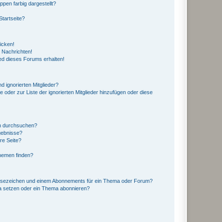
en farbig dargestellt?
tartseite?
icken!
 Nachrichten!
ed dieses Forums erhalten!
d ignorierten Mitglieder?
e oder zur Liste der ignorierten Mitglieder hinzufügen oder diese
en durchsuchen?
gebnisse?
re Seite?
hemen finden?
esezeichen und einem Abonnements für ein Thema oder Forum?
a setzen oder ein Thema abonnieren?