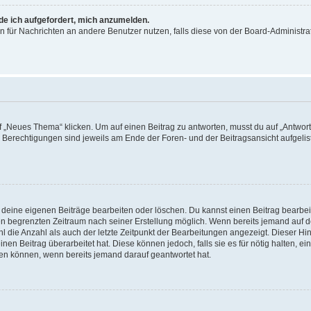
rde ich aufgefordert, mich anzumelden.
ion für Nachrichten an andere Benutzer nutzen, falls diese von der Board-Administ
„Neues Thema“ klicken. Um auf einen Beitrag zu antworten, musst du auf „Antworte
e Berechtigungen sind jeweils am Ende der Foren- und der Beitragsansicht aufgeliste
r deine eigenen Beiträge bearbeiten oder löschen. Du kannst einen Beitrag bearbe
inen begrenzten Zeitraum nach seiner Erstellung möglich. Wenn bereits jemand auf de
 die Anzahl als auch der letzte Zeitpunkt der Bearbeitungen angezeigt. Dieser Hi
en Beitrag überarbeitet hat. Diese können jedoch, falls sie es für nötig halten, ei
hen können, wenn bereits jemand darauf geantwortet hat.