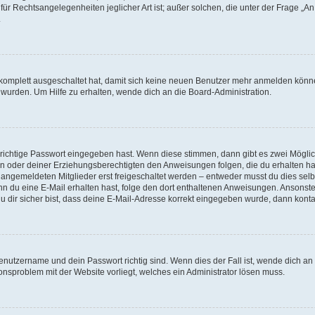
für Rechtsangelegenheiten jeglicher Art ist; außer solchen, die unter der Frage „
.
g komplett ausgeschaltet hat, damit sich keine neuen Benutzer mehr anmelden könn
 wurden. Um Hilfe zu erhalten, wende dich an die Board-Administration.
 richtige Passwort eingegeben hast. Wenn diese stimmen, dann gibt es zwei Mögl
tern oder deiner Erziehungsberechtigten den Anweisungen folgen, die du erhalten ha
u angemeldeten Mitglieder erst freigeschaltet werden – entweder musst du dies selbs
. Wenn du eine E-Mail erhalten hast, folge den dort enthaltenen Anweisungen. Ansons
 dir sicher bist, dass deine E-Mail-Adresse korrekt eingegeben wurde, dann kontak
Benutzername und dein Passwort richtig sind. Wenn dies der Fall ist, wende dich a
ionsproblem mit der Website vorliegt, welches ein Administrator lösen muss.