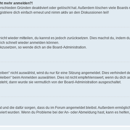
icht mehr anmelden?!
erschieden Gründen deaktiviert oder gelöscht hat. Außerdem löschen viele Boards r
triere dich einfach erneut und nimm aktiv an den Diskussionen teil!
 nicht wieder mitteilen, du kannst es jedoch zurücksetzen. Dies machst du, indem 
 dich schnell wieder anmelden können.
ückzusetzen, so wende dich an die Board-Administration.
en“ nicht auswählst, wirst du nur für eine Sitzung angemeldet. Dies verhindert 
leiben“ beim Anmelden auswählen. Dies ist nicht empfehlenswert, wenn du dich an
 steht, dann wurde sie vermutlich von der Board-Administration ausgeschaltet.
 hat und die dafür sorgen, dass du im Forum angemeldet bleibst. Außerdem ermögli
tiviert wurden. Wenn du Probleme bei der An- oder Abmeldung hast, kann es helfen