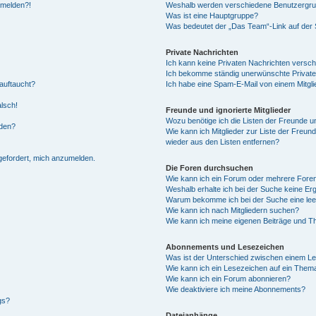
anmelden?!
Weshalb werden verschiedene Benutzergrupp
Was ist eine Hauptgruppe?
Was bedeutet der „Das Team“-Link auf der S
Private Nachrichten
Ich kann keine Privaten Nachrichten versch
Ich bekomme ständig unerwünschte Private
auftaucht?
Ich habe eine Spam-E-Mail von einem Mitgli
alsch!
Freunde und ignorierte Mitglieder
Wozu benötige ich die Listen der Freunde un
rden?
Wie kann ich Mitglieder zur Liste der Freund
wieder aus den Listen entfernen?
fgefordert, mich anzumelden.
Die Foren durchsuchen
Wie kann ich ein Forum oder mehrere For
Weshalb erhalte ich bei der Suche keine Er
Warum bekomme ich bei der Suche eine lee
Wie kann ich nach Mitgliedern suchen?
Wie kann ich meine eigenen Beiträge und T
Abonnements und Lesezeichen
Was ist der Unterschied zwischen einem L
Wie kann ich ein Lesezeichen auf ein Them
Wie kann ich ein Forum abonnieren?
Wie deaktiviere ich meine Abonnements?
gs?
Dateianhänge