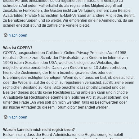
dieses Forums entscheidet, ob du registriert sein musst, um Beiträge zu
schreiben. Auf jeden Fall erhältst du als registriertes Mitglied Zugriff auf
zusätzliche Funktionen, die Gästen nicht zur Verfügung stehen: zum Beispiel
Avatarbilder, Private Nachrichten, E-Mail-Versand an andere Mitglieder, Beitritt
zu Benutzergruppen und so weiter. Wir empfehlen dir eine Anmeldung, da sie
schnell erledigt ist und dir zahlreiche Vorteile bietet.
Nach oben
Was ist COPPA?
COPPA, ausgeschrieben Children’s Online Privacy Protection Act of 1998
(deutsch: Gesetz zum Schutz der Privatsphäre von Kindern im Internet von
1998) ist ein Gesetz in den USA, welches festlegt, dass Websites, die
möglicherweise persönliche Daten von Kindern unter 13 Jahren erheben,
hierzu die Zustimmung der Eltern beziehungsweise des oder der
Erziehungsberechtigten benötigen. Wenn du dir unsicher bist, ob dies auf dich
oder die Website, auf der du dich zu registrieren versuchst, zutrifft, ziehe einen
rechtlichen Beistand zu Rate. Bitte beachte, dass phpBB Limited und der
Besitzer dieses Boards keine Rechtsberatung anbieten kann und nicht die
Anlaufstelle für Rechtsangelegenheiten jeglicher Art ist; außer solchen, die
unter der Frage „An wen soll ich mich wenden, falls es Beschwerden oder
juristische Anfragen zu diesem Forum gibt?“ behandelt werden.
Nach oben
Warum kann ich mich nicht registrieren?
Es kann sein, dass die Board-Administration die Registrierung komplett