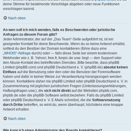
deine Stimme für bestehende Vorschläge abgeben oder neue Funktionen
vorschlagen kannst.
Nach oben
An wen soll ich mich wenden, falls es Beschwerden oder juristische
Anfragen zu diesem Forum gibt?
Jeder Administrator, der auf der „Das Team“-Seite aufgeführt ist, ist ein
geeigneter Kontakt für deine Beschwerde. Wenn du so keine Antwort erhältst,
solltest du den Besitzer der Domain kontaktieren (führe dazu eine
„WHOIS“-Abfrage
durch) oder — falls diese Seite bei einem kostenlosen
Webhoster wie z. B. Yahoo!, free.fr, funpic.de usw. liegt — den Support oder
den Abuse-Kontakt des betreffenden Dienstes. Bitte beachte, dass phpBB
Limited (phpBB.com) und phpBB Deutschland e. V. (phpBB.de)
absolut keinen
Einfluss
auf die Benutzung oder den oder die Benutzer der Forensoftware
haben und dafür in keiner Weise zur Verantwortung herangezogen werden
können. Kontaktiere daher nie phpBB Limited oder phpBB Deutschland e. V. in
Zusammenhang mit jeglichen juristischen Fragen (Unterlassungserklärungen,
Haftungsfragen usw.), die
sich nicht direkt
auf die Websiten phpbb.com,
phpbb.de oder die phpBB-Software selbst beziehen. Falls du phpBB Limited
oder phpBB Deutschland e. V. E-Mails schreibst, die die
Softwarenutzung
durch Dritte
betreffen, so wirst du, wenn überhaupt, höchstens eine knappe
Antwort erhalten.
Nach oben
Wie kann ich einen Administrator des Boards kontaktieren?