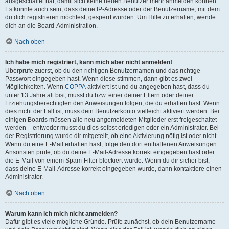
ausgeschaltet hat, damit sich keine neuen Benutzer mehr anmelden können.
Es könnte auch sein, dass deine IP-Adresse oder der Benutzername, mit dem
du dich registrieren möchtest, gesperrt wurden. Um Hilfe zu erhalten, wende
dich an die Board-Administration.
Nach oben
Ich habe mich registriert, kann mich aber nicht anmelden!
Überprüfe zuerst, ob du den richtigen Benutzernamen und das richtige
Passwort eingegeben hast. Wenn diese stimmen, dann gibt es zwei
Möglichkeiten. Wenn
COPPA
aktiviert ist und du angegeben hast, dass du
unter 13 Jahre alt bist, musst du bzw. einer deiner Eltern oder deiner
Erziehungsberechtigten den Anweisungen folgen, die du erhalten hast. Wenn
dies nicht der Fall ist, muss dein Benutzerkonto vielleicht aktiviert werden. Bei
einigen Boards müssen alle neu angemeldeten Mitglieder erst freigeschaltet
werden – entweder musst du dies selbst erledigen oder ein Administrator. Bei
der Registrierung wurde dir mitgeteilt, ob eine Aktivierung nötig ist oder nicht.
Wenn du eine E-Mail erhalten hast, folge den dort enthaltenen Anweisungen.
Ansonsten prüfe, ob du deine E-Mail-Adresse korrekt eingegeben hast oder
die E-Mail von einem Spam-Filter blockiert wurde. Wenn du dir sicher bist,
dass deine E-Mail-Adresse korrekt eingegeben wurde, dann kontaktiere einen
Administrator.
Nach oben
Warum kann ich mich nicht anmelden?
Dafür gibt es viele mögliche Gründe. Prüfe zunächst, ob dein Benutzername