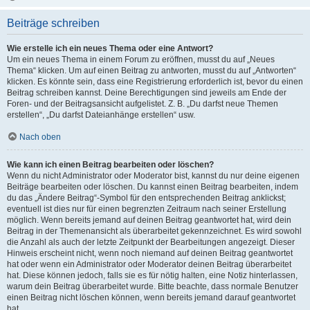
Beiträge schreiben
Wie erstelle ich ein neues Thema oder eine Antwort?
Um ein neues Thema in einem Forum zu eröffnen, musst du auf „Neues
Thema“ klicken. Um auf einen Beitrag zu antworten, musst du auf „Antworten“
klicken. Es könnte sein, dass eine Registrierung erforderlich ist, bevor du einen
Beitrag schreiben kannst. Deine Berechtigungen sind jeweils am Ende der
Foren- und der Beitragsansicht aufgelistet. Z. B. „Du darfst neue Themen
erstellen“, „Du darfst Dateianhänge erstellen“ usw.
Nach oben
Wie kann ich einen Beitrag bearbeiten oder löschen?
Wenn du nicht Administrator oder Moderator bist, kannst du nur deine eigenen
Beiträge bearbeiten oder löschen. Du kannst einen Beitrag bearbeiten, indem
du das „Ändere Beitrag“-Symbol für den entsprechenden Beitrag anklickst;
eventuell ist dies nur für einen begrenzten Zeitraum nach seiner Erstellung
möglich. Wenn bereits jemand auf deinen Beitrag geantwortet hat, wird dein
Beitrag in der Themenansicht als überarbeitet gekennzeichnet. Es wird sowohl
die Anzahl als auch der letzte Zeitpunkt der Bearbeitungen angezeigt. Dieser
Hinweis erscheint nicht, wenn noch niemand auf deinen Beitrag geantwortet
hat oder wenn ein Administrator oder Moderator deinen Beitrag überarbeitet
hat. Diese können jedoch, falls sie es für nötig halten, eine Notiz hinterlassen,
warum dein Beitrag überarbeitet wurde. Bitte beachte, dass normale Benutzer
einen Beitrag nicht löschen können, wenn bereits jemand darauf geantwortet
hat.