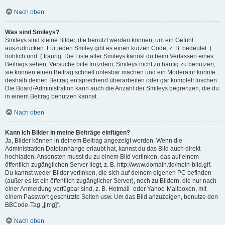
Nach oben
Was sind Smileys?
Smileys sind kleine Bilder, die benutzt werden können, um ein Gefühl
auszudrücken. Für jeden Smiley gibt es einen kurzen Code, z. B. bedeutet :)
fröhlich und :( traurig. Die Liste aller Smileys kannst du beim Verfassen eines
Beitrags sehen. Versuche bitte trotzdem, Smileys nicht zu häufig zu benutzen,
sie können einen Beitrag schnell unlesbar machen und ein Moderator könnte
deshalb deinen Beitrag entsprechend überarbeiten oder gar komplett löschen.
Die Board-Administration kann auch die Anzahl der Smileys begrenzen, die du
in einem Beitrag benutzen kannst.
Nach oben
Kann ich Bilder in meine Beiträge einfügen?
Ja, Bilder können in deinem Beitrag angezeigt werden. Wenn die
Administration Dateianhänge erlaubt hat, kannst du das Bild auch direkt
hochladen. Ansonsten musst du zu einem Bild verlinken, das auf einem
öffentlich zugänglichen Server liegt, z. B. http://www.domain.tld/mein-bild.gif.
Du kannst weder Bilder verlinken, die sich auf deinem eigenen PC befinden
(außer es ist ein öffentlich zugänglicher Server), noch zu Bildern, die nur nach
einer Anmeldung verfügbar sind, z. B. Hotmail- oder Yahoo-Mailboxen, mit
einem Passwort geschützte Seiten usw. Um das Bild anzuzeigen, benutze den
BBCode-Tag „[img]“.
Nach oben