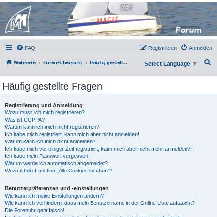
Micro Magic Forum
Deutschland
FAQ
Registrieren
Anmelden
S
Webseite
Foren-Übersicht
Häufig gestellte Fragen
Select Language
▼
u
Häufig gestellte Fragen
c
h
Registrierung und Anmeldung
e
Wozu muss ich mich registrieren?
Was ist COPPA?
Warum kann ich mich nicht registrieren?
Ich habe mich registriert, kann mich aber nicht anmelden!
Warum kann ich mich nicht anmelden?
Ich habe mich vor einiger Zeit registriert, kann mich aber nicht mehr anmelden?!
Ich habe mein Passwort vergessen!
Warum werde ich automatisch abgemeldet?
Wozu ist die Funktion „Alle Cookies löschen“?
Benutzerpräferenzen und -einstellungen
Wie kann ich meine Einstellungen ändern?
Wie kann ich verhindern, dass mein Benutzername in der Online-Liste auftaucht?
Die Forenuhr geht falsch!