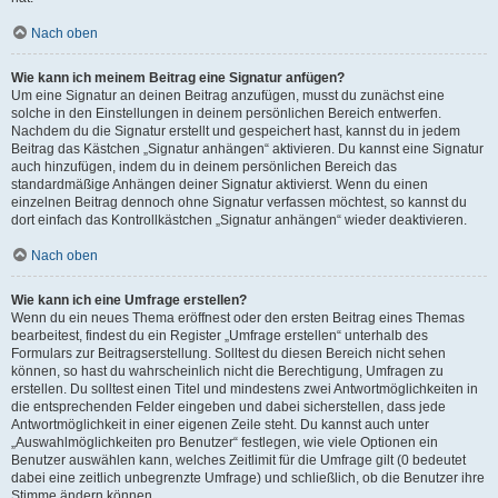
Nach oben
Wie kann ich meinem Beitrag eine Signatur anfügen?
Um eine Signatur an deinen Beitrag anzufügen, musst du zunächst eine
solche in den Einstellungen in deinem persönlichen Bereich entwerfen.
Nachdem du die Signatur erstellt und gespeichert hast, kannst du in jedem
Beitrag das Kästchen „Signatur anhängen“ aktivieren. Du kannst eine Signatur
auch hinzufügen, indem du in deinem persönlichen Bereich das
standardmäßige Anhängen deiner Signatur aktivierst. Wenn du einen
einzelnen Beitrag dennoch ohne Signatur verfassen möchtest, so kannst du
dort einfach das Kontrollkästchen „Signatur anhängen“ wieder deaktivieren.
Nach oben
Wie kann ich eine Umfrage erstellen?
Wenn du ein neues Thema eröffnest oder den ersten Beitrag eines Themas
bearbeitest, findest du ein Register „Umfrage erstellen“ unterhalb des
Formulars zur Beitragserstellung. Solltest du diesen Bereich nicht sehen
können, so hast du wahrscheinlich nicht die Berechtigung, Umfragen zu
erstellen. Du solltest einen Titel und mindestens zwei Antwortmöglichkeiten in
die entsprechenden Felder eingeben und dabei sicherstellen, dass jede
Antwortmöglichkeit in einer eigenen Zeile steht. Du kannst auch unter
„Auswahlmöglichkeiten pro Benutzer“ festlegen, wie viele Optionen ein
Benutzer auswählen kann, welches Zeitlimit für die Umfrage gilt (0 bedeutet
dabei eine zeitlich unbegrenzte Umfrage) und schließlich, ob die Benutzer ihre
Stimme ändern können.