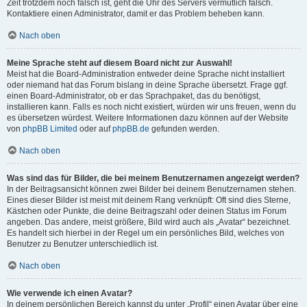
Zeit trotzdem noch falsch ist, geht die Uhr des Servers vermutlich falsch.
Kontaktiere einen Administrator, damit er das Problem beheben kann.
Nach oben
Meine Sprache steht auf diesem Board nicht zur Auswahl!
Meist hat die Board-Administration entweder deine Sprache nicht installiert
oder niemand hat das Forum bislang in deine Sprache übersetzt. Frage ggf.
einen Board-Administrator, ob er das Sprachpaket, das du benötigst,
installieren kann. Falls es noch nicht existiert, würden wir uns freuen, wenn du
es übersetzen würdest. Weitere Informationen dazu können auf der Website
von
phpBB Limited
oder auf
phpBB.de
gefunden werden.
Nach oben
Was sind das für Bilder, die bei meinem Benutzernamen angezeigt werden?
In der Beitragsansicht können zwei Bilder bei deinem Benutzernamen stehen.
Eines dieser Bilder ist meist mit deinem Rang verknüpft: Oft sind dies Sterne,
Kästchen oder Punkte, die deine Beitragszahl oder deinen Status im Forum
angeben. Das andere, meist größere, Bild wird auch als „Avatar“ bezeichnet.
Es handelt sich hierbei in der Regel um ein persönliches Bild, welches von
Benutzer zu Benutzer unterschiedlich ist.
Nach oben
Wie verwende ich einen Avatar?
In deinem persönlichen Bereich kannst du unter „Profil“ einen Avatar über eine