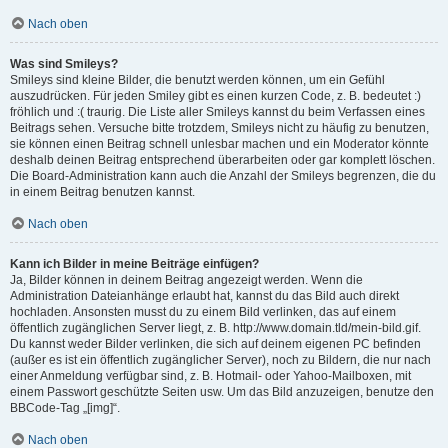
Nach oben
Was sind Smileys?
Smileys sind kleine Bilder, die benutzt werden können, um ein Gefühl
auszudrücken. Für jeden Smiley gibt es einen kurzen Code, z. B. bedeutet :)
fröhlich und :( traurig. Die Liste aller Smileys kannst du beim Verfassen eines
Beitrags sehen. Versuche bitte trotzdem, Smileys nicht zu häufig zu benutzen,
sie können einen Beitrag schnell unlesbar machen und ein Moderator könnte
deshalb deinen Beitrag entsprechend überarbeiten oder gar komplett löschen.
Die Board-Administration kann auch die Anzahl der Smileys begrenzen, die du
in einem Beitrag benutzen kannst.
Nach oben
Kann ich Bilder in meine Beiträge einfügen?
Ja, Bilder können in deinem Beitrag angezeigt werden. Wenn die
Administration Dateianhänge erlaubt hat, kannst du das Bild auch direkt
hochladen. Ansonsten musst du zu einem Bild verlinken, das auf einem
öffentlich zugänglichen Server liegt, z. B. http://www.domain.tld/mein-bild.gif.
Du kannst weder Bilder verlinken, die sich auf deinem eigenen PC befinden
(außer es ist ein öffentlich zugänglicher Server), noch zu Bildern, die nur nach
einer Anmeldung verfügbar sind, z. B. Hotmail- oder Yahoo-Mailboxen, mit
einem Passwort geschützte Seiten usw. Um das Bild anzuzeigen, benutze den
BBCode-Tag „[img]“.
Nach oben