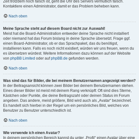
Zeit trotzdem noch falsch ist, geht die Uhr des Servers vermutlich falsch.
Kontaktiere einen Administrator, damit er das Problem beheben kann.
Nach oben
Meine Sprache steht auf diesem Board nicht zur Auswahl!
Meist hat die Board-Administration entweder deine Sprache nicht installiert
oder niemand hat das Forum bislang in deine Sprache übersetzt. Frage ggf.
einen Board-Administrator, ob er das Sprachpaket, das du benötigst,
installieren kann. Falls es noch nicht existiert, würden wir uns freuen, wenn du
es übersetzen würdest. Weitere Informationen dazu können auf der Website
von
phpBB Limited
oder auf
phpBB.de
gefunden werden.
Nach oben
Was sind das für Bilder, die bei meinem Benutzernamen angezeigt werden?
In der Beitragsansicht können zwei Bilder bei deinem Benutzernamen stehen.
Eines dieser Bilder ist meist mit deinem Rang verknüpft: Oft sind dies Sterne,
Kästchen oder Punkte, die deine Beitragszahl oder deinen Status im Forum
angeben. Das andere, meist größere, Bild wird auch als „Avatar“ bezeichnet.
Es handelt sich hierbei in der Regel um ein persönliches Bild, welches von
Benutzer zu Benutzer unterschiedlich ist.
Nach oben
Wie verwende ich einen Avatar?
In deinem persönlichen Bereich kannst du unter „Profil“ einen Avatar über eine