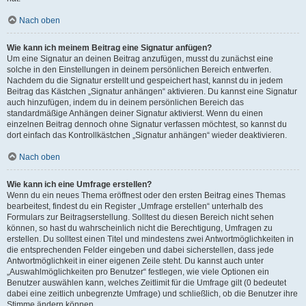
Nach oben
Wie kann ich meinem Beitrag eine Signatur anfügen?
Um eine Signatur an deinen Beitrag anzufügen, musst du zunächst eine
solche in den Einstellungen in deinem persönlichen Bereich entwerfen.
Nachdem du die Signatur erstellt und gespeichert hast, kannst du in jedem
Beitrag das Kästchen „Signatur anhängen“ aktivieren. Du kannst eine Signatur
auch hinzufügen, indem du in deinem persönlichen Bereich das
standardmäßige Anhängen deiner Signatur aktivierst. Wenn du einen
einzelnen Beitrag dennoch ohne Signatur verfassen möchtest, so kannst du
dort einfach das Kontrollkästchen „Signatur anhängen“ wieder deaktivieren.
Nach oben
Wie kann ich eine Umfrage erstellen?
Wenn du ein neues Thema eröffnest oder den ersten Beitrag eines Themas
bearbeitest, findest du ein Register „Umfrage erstellen“ unterhalb des
Formulars zur Beitragserstellung. Solltest du diesen Bereich nicht sehen
können, so hast du wahrscheinlich nicht die Berechtigung, Umfragen zu
erstellen. Du solltest einen Titel und mindestens zwei Antwortmöglichkeiten in
die entsprechenden Felder eingeben und dabei sicherstellen, dass jede
Antwortmöglichkeit in einer eigenen Zeile steht. Du kannst auch unter
„Auswahlmöglichkeiten pro Benutzer“ festlegen, wie viele Optionen ein
Benutzer auswählen kann, welches Zeitlimit für die Umfrage gilt (0 bedeutet
dabei eine zeitlich unbegrenzte Umfrage) und schließlich, ob die Benutzer ihre
Stimme ändern können.