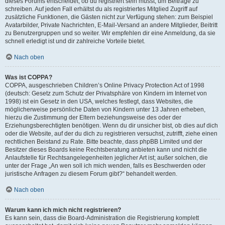
dieses Forums entscheidet, ob du registriert sein musst, um Beiträge zu
schreiben. Auf jeden Fall erhältst du als registriertes Mitglied Zugriff auf
zusätzliche Funktionen, die Gästen nicht zur Verfügung stehen: zum Beispiel
Avatarbilder, Private Nachrichten, E-Mail-Versand an andere Mitglieder, Beitritt
zu Benutzergruppen und so weiter. Wir empfehlen dir eine Anmeldung, da sie
schnell erledigt ist und dir zahlreiche Vorteile bietet.
Nach oben
Was ist COPPA?
COPPA, ausgeschrieben Children’s Online Privacy Protection Act of 1998
(deutsch: Gesetz zum Schutz der Privatsphäre von Kindern im Internet von
1998) ist ein Gesetz in den USA, welches festlegt, dass Websites, die
möglicherweise persönliche Daten von Kindern unter 13 Jahren erheben,
hierzu die Zustimmung der Eltern beziehungsweise des oder der
Erziehungsberechtigten benötigen. Wenn du dir unsicher bist, ob dies auf dich
oder die Website, auf der du dich zu registrieren versuchst, zutrifft, ziehe einen
rechtlichen Beistand zu Rate. Bitte beachte, dass phpBB Limited und der
Besitzer dieses Boards keine Rechtsberatung anbieten kann und nicht die
Anlaufstelle für Rechtsangelegenheiten jeglicher Art ist; außer solchen, die
unter der Frage „An wen soll ich mich wenden, falls es Beschwerden oder
juristische Anfragen zu diesem Forum gibt?“ behandelt werden.
Nach oben
Warum kann ich mich nicht registrieren?
Es kann sein, dass die Board-Administration die Registrierung komplett