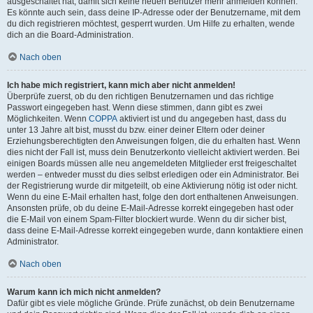
ausgeschaltet hat, damit sich keine neuen Benutzer mehr anmelden können.
Es könnte auch sein, dass deine IP-Adresse oder der Benutzername, mit dem
du dich registrieren möchtest, gesperrt wurden. Um Hilfe zu erhalten, wende
dich an die Board-Administration.
Nach oben
Ich habe mich registriert, kann mich aber nicht anmelden!
Überprüfe zuerst, ob du den richtigen Benutzernamen und das richtige
Passwort eingegeben hast. Wenn diese stimmen, dann gibt es zwei
Möglichkeiten. Wenn
COPPA
aktiviert ist und du angegeben hast, dass du
unter 13 Jahre alt bist, musst du bzw. einer deiner Eltern oder deiner
Erziehungsberechtigten den Anweisungen folgen, die du erhalten hast. Wenn
dies nicht der Fall ist, muss dein Benutzerkonto vielleicht aktiviert werden. Bei
einigen Boards müssen alle neu angemeldeten Mitglieder erst freigeschaltet
werden – entweder musst du dies selbst erledigen oder ein Administrator. Bei
der Registrierung wurde dir mitgeteilt, ob eine Aktivierung nötig ist oder nicht.
Wenn du eine E-Mail erhalten hast, folge den dort enthaltenen Anweisungen.
Ansonsten prüfe, ob du deine E-Mail-Adresse korrekt eingegeben hast oder
die E-Mail von einem Spam-Filter blockiert wurde. Wenn du dir sicher bist,
dass deine E-Mail-Adresse korrekt eingegeben wurde, dann kontaktiere einen
Administrator.
Nach oben
Warum kann ich mich nicht anmelden?
Dafür gibt es viele mögliche Gründe. Prüfe zunächst, ob dein Benutzername