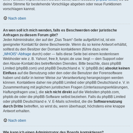
deine Stimme für bestehende Vorschläge abgeben oder neue Funktionen
vorschlagen kannst.
Nach oben
An wen soll ich mich wenden, falls es Beschwerden oder juristische
Anfragen zu diesem Forum gibt?
Jeder Administrator, der auf der „Das Team“-Seite aufgeführt ist, ist ein
geeigneter Kontakt für deine Beschwerde. Wenn du so keine Antwort erhältst,
solltest du den Besitzer der Domain kontaktieren (führe dazu eine
„WHOIS“-Abfrage
durch) oder — falls diese Seite bei einem kostenlosen
Webhoster wie z. B. Yahoo!, free.fr, funpic.de usw. liegt — den Support oder
den Abuse-Kontakt des betreffenden Dienstes. Bitte beachte, dass phpBB
Limited (phpBB.com) und phpBB Deutschland e. V. (phpBB.de)
absolut keinen
Einfluss
auf die Benutzung oder den oder die Benutzer der Forensoftware
haben und dafür in keiner Weise zur Verantwortung herangezogen werden
können. Kontaktiere daher nie phpBB Limited oder phpBB Deutschland e. V. in
Zusammenhang mit jeglichen juristischen Fragen (Unterlassungserklärungen,
Haftungsfragen usw.), die
sich nicht direkt
auf die Websiten phpbb.com,
phpbb.de oder die phpBB-Software selbst beziehen. Falls du phpBB Limited
oder phpBB Deutschland e. V. E-Mails schreibst, die die
Softwarenutzung
durch Dritte
betreffen, so wirst du, wenn überhaupt, höchstens eine knappe
Antwort erhalten.
Nach oben
Wie kann ich einen Administrator des Boards kontaktieren?