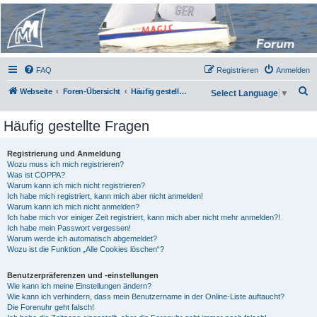
Micro Magic Forum
Deutschland
FAQ
Registrieren
Anmelden
S
Webseite
Foren-Übersicht
Häufig gestellte Fragen
Select Language
▼
u
Häufig gestellte Fragen
c
h
Registrierung und Anmeldung
e
Wozu muss ich mich registrieren?
Was ist COPPA?
Warum kann ich mich nicht registrieren?
Ich habe mich registriert, kann mich aber nicht anmelden!
Warum kann ich mich nicht anmelden?
Ich habe mich vor einiger Zeit registriert, kann mich aber nicht mehr anmelden?!
Ich habe mein Passwort vergessen!
Warum werde ich automatisch abgemeldet?
Wozu ist die Funktion „Alle Cookies löschen“?
Benutzerpräferenzen und -einstellungen
Wie kann ich meine Einstellungen ändern?
Wie kann ich verhindern, dass mein Benutzername in der Online-Liste auftaucht?
Die Forenuhr geht falsch!