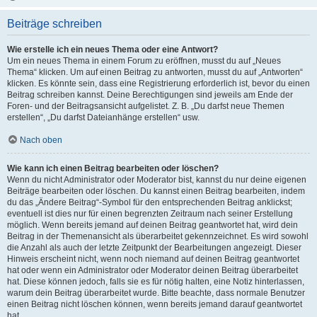
Beiträge schreiben
Wie erstelle ich ein neues Thema oder eine Antwort?
Um ein neues Thema in einem Forum zu eröffnen, musst du auf „Neues
Thema“ klicken. Um auf einen Beitrag zu antworten, musst du auf „Antworten“
klicken. Es könnte sein, dass eine Registrierung erforderlich ist, bevor du einen
Beitrag schreiben kannst. Deine Berechtigungen sind jeweils am Ende der
Foren- und der Beitragsansicht aufgelistet. Z. B. „Du darfst neue Themen
erstellen“, „Du darfst Dateianhänge erstellen“ usw.
Nach oben
Wie kann ich einen Beitrag bearbeiten oder löschen?
Wenn du nicht Administrator oder Moderator bist, kannst du nur deine eigenen
Beiträge bearbeiten oder löschen. Du kannst einen Beitrag bearbeiten, indem
du das „Ändere Beitrag“-Symbol für den entsprechenden Beitrag anklickst;
eventuell ist dies nur für einen begrenzten Zeitraum nach seiner Erstellung
möglich. Wenn bereits jemand auf deinen Beitrag geantwortet hat, wird dein
Beitrag in der Themenansicht als überarbeitet gekennzeichnet. Es wird sowohl
die Anzahl als auch der letzte Zeitpunkt der Bearbeitungen angezeigt. Dieser
Hinweis erscheint nicht, wenn noch niemand auf deinen Beitrag geantwortet
hat oder wenn ein Administrator oder Moderator deinen Beitrag überarbeitet
hat. Diese können jedoch, falls sie es für nötig halten, eine Notiz hinterlassen,
warum dein Beitrag überarbeitet wurde. Bitte beachte, dass normale Benutzer
einen Beitrag nicht löschen können, wenn bereits jemand darauf geantwortet
hat.