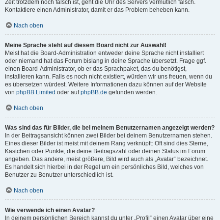
Zeit trotzdem noch falsch ist, geht die Uhr des Servers vermutlich falsch.
Kontaktiere einen Administrator, damit er das Problem beheben kann.
Nach oben
Meine Sprache steht auf diesem Board nicht zur Auswahl!
Meist hat die Board-Administration entweder deine Sprache nicht installiert
oder niemand hat das Forum bislang in deine Sprache übersetzt. Frage ggf.
einen Board-Administrator, ob er das Sprachpaket, das du benötigst,
installieren kann. Falls es noch nicht existiert, würden wir uns freuen, wenn du
es übersetzen würdest. Weitere Informationen dazu können auf der Website
von
phpBB Limited
oder auf
phpBB.de
gefunden werden.
Nach oben
Was sind das für Bilder, die bei meinem Benutzernamen angezeigt werden?
In der Beitragsansicht können zwei Bilder bei deinem Benutzernamen stehen.
Eines dieser Bilder ist meist mit deinem Rang verknüpft: Oft sind dies Sterne,
Kästchen oder Punkte, die deine Beitragszahl oder deinen Status im Forum
angeben. Das andere, meist größere, Bild wird auch als „Avatar“ bezeichnet.
Es handelt sich hierbei in der Regel um ein persönliches Bild, welches von
Benutzer zu Benutzer unterschiedlich ist.
Nach oben
Wie verwende ich einen Avatar?
In deinem persönlichen Bereich kannst du unter „Profil“ einen Avatar über eine