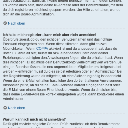
ausgeschaltet hat, damit sich keine neuen Benutzer mehr anmelden können.
Es könnte auch sein, dass deine IP-Adresse oder der Benutzername, mit dem
du dich registrieren möchtest, gesperrt wurden. Um Hilfe zu erhalten, wende
dich an die Board-Administration.
Nach oben
Ich habe mich registriert, kann mich aber nicht anmelden!
Überprüfe zuerst, ob du den richtigen Benutzernamen und das richtige
Passwort eingegeben hast. Wenn diese stimmen, dann gibt es zwei
Möglichkeiten. Wenn
COPPA
aktiviert ist und du angegeben hast, dass du
unter 13 Jahre alt bist, musst du bzw. einer deiner Eltern oder deiner
Erziehungsberechtigten den Anweisungen folgen, die du erhalten hast. Wenn
dies nicht der Fall ist, muss dein Benutzerkonto vielleicht aktiviert werden. Bei
einigen Boards müssen alle neu angemeldeten Mitglieder erst freigeschaltet
werden – entweder musst du dies selbst erledigen oder ein Administrator. Bei
der Registrierung wurde dir mitgeteilt, ob eine Aktivierung nötig ist oder nicht.
Wenn du eine E-Mail erhalten hast, folge den dort enthaltenen Anweisungen.
Ansonsten prüfe, ob du deine E-Mail-Adresse korrekt eingegeben hast oder
die E-Mail von einem Spam-Filter blockiert wurde. Wenn du dir sicher bist,
dass deine E-Mail-Adresse korrekt eingegeben wurde, dann kontaktiere einen
Administrator.
Nach oben
Warum kann ich mich nicht anmelden?
Dafür gibt es viele mögliche Gründe. Prüfe zunächst, ob dein Benutzername