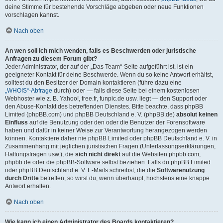
deine Stimme für bestehende Vorschläge abgeben oder neue Funktionen
vorschlagen kannst.
Nach oben
An wen soll ich mich wenden, falls es Beschwerden oder juristische
Anfragen zu diesem Forum gibt?
Jeder Administrator, der auf der „Das Team“-Seite aufgeführt ist, ist ein
geeigneter Kontakt für deine Beschwerde. Wenn du so keine Antwort erhältst,
solltest du den Besitzer der Domain kontaktieren (führe dazu eine
„WHOIS“-Abfrage
durch) oder — falls diese Seite bei einem kostenlosen
Webhoster wie z. B. Yahoo!, free.fr, funpic.de usw. liegt — den Support oder
den Abuse-Kontakt des betreffenden Dienstes. Bitte beachte, dass phpBB
Limited (phpBB.com) und phpBB Deutschland e. V. (phpBB.de)
absolut keinen
Einfluss
auf die Benutzung oder den oder die Benutzer der Forensoftware
haben und dafür in keiner Weise zur Verantwortung herangezogen werden
können. Kontaktiere daher nie phpBB Limited oder phpBB Deutschland e. V. in
Zusammenhang mit jeglichen juristischen Fragen (Unterlassungserklärungen,
Haftungsfragen usw.), die
sich nicht direkt
auf die Websiten phpbb.com,
phpbb.de oder die phpBB-Software selbst beziehen. Falls du phpBB Limited
oder phpBB Deutschland e. V. E-Mails schreibst, die die
Softwarenutzung
durch Dritte
betreffen, so wirst du, wenn überhaupt, höchstens eine knappe
Antwort erhalten.
Nach oben
Wie kann ich einen Administrator des Boards kontaktieren?