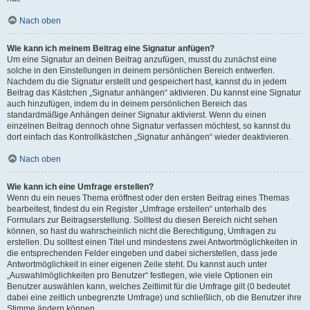
Nach oben
Wie kann ich meinem Beitrag eine Signatur anfügen?
Um eine Signatur an deinen Beitrag anzufügen, musst du zunächst eine
solche in den Einstellungen in deinem persönlichen Bereich entwerfen.
Nachdem du die Signatur erstellt und gespeichert hast, kannst du in jedem
Beitrag das Kästchen „Signatur anhängen“ aktivieren. Du kannst eine Signatur
auch hinzufügen, indem du in deinem persönlichen Bereich das
standardmäßige Anhängen deiner Signatur aktivierst. Wenn du einen
einzelnen Beitrag dennoch ohne Signatur verfassen möchtest, so kannst du
dort einfach das Kontrollkästchen „Signatur anhängen“ wieder deaktivieren.
Nach oben
Wie kann ich eine Umfrage erstellen?
Wenn du ein neues Thema eröffnest oder den ersten Beitrag eines Themas
bearbeitest, findest du ein Register „Umfrage erstellen“ unterhalb des
Formulars zur Beitragserstellung. Solltest du diesen Bereich nicht sehen
können, so hast du wahrscheinlich nicht die Berechtigung, Umfragen zu
erstellen. Du solltest einen Titel und mindestens zwei Antwortmöglichkeiten in
die entsprechenden Felder eingeben und dabei sicherstellen, dass jede
Antwortmöglichkeit in einer eigenen Zeile steht. Du kannst auch unter
„Auswahlmöglichkeiten pro Benutzer“ festlegen, wie viele Optionen ein
Benutzer auswählen kann, welches Zeitlimit für die Umfrage gilt (0 bedeutet
dabei eine zeitlich unbegrenzte Umfrage) und schließlich, ob die Benutzer ihre
Stimme ändern können.