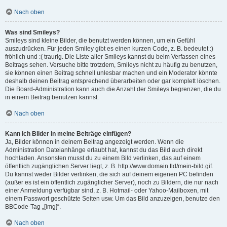
Nach oben
Was sind Smileys?
Smileys sind kleine Bilder, die benutzt werden können, um ein Gefühl
auszudrücken. Für jeden Smiley gibt es einen kurzen Code, z. B. bedeutet :)
fröhlich und :( traurig. Die Liste aller Smileys kannst du beim Verfassen eines
Beitrags sehen. Versuche bitte trotzdem, Smileys nicht zu häufig zu benutzen,
sie können einen Beitrag schnell unlesbar machen und ein Moderator könnte
deshalb deinen Beitrag entsprechend überarbeiten oder gar komplett löschen.
Die Board-Administration kann auch die Anzahl der Smileys begrenzen, die du
in einem Beitrag benutzen kannst.
Nach oben
Kann ich Bilder in meine Beiträge einfügen?
Ja, Bilder können in deinem Beitrag angezeigt werden. Wenn die
Administration Dateianhänge erlaubt hat, kannst du das Bild auch direkt
hochladen. Ansonsten musst du zu einem Bild verlinken, das auf einem
öffentlich zugänglichen Server liegt, z. B. http://www.domain.tld/mein-bild.gif.
Du kannst weder Bilder verlinken, die sich auf deinem eigenen PC befinden
(außer es ist ein öffentlich zugänglicher Server), noch zu Bildern, die nur nach
einer Anmeldung verfügbar sind, z. B. Hotmail- oder Yahoo-Mailboxen, mit
einem Passwort geschützte Seiten usw. Um das Bild anzuzeigen, benutze den
BBCode-Tag „[img]“.
Nach oben