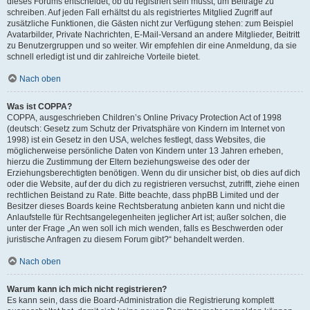
dieses Forums entscheidet, ob du registriert sein musst, um Beiträge zu
schreiben. Auf jeden Fall erhältst du als registriertes Mitglied Zugriff auf
zusätzliche Funktionen, die Gästen nicht zur Verfügung stehen: zum Beispiel
Avatarbilder, Private Nachrichten, E-Mail-Versand an andere Mitglieder, Beitritt
zu Benutzergruppen und so weiter. Wir empfehlen dir eine Anmeldung, da sie
schnell erledigt ist und dir zahlreiche Vorteile bietet.
Nach oben
Was ist COPPA?
COPPA, ausgeschrieben Children’s Online Privacy Protection Act of 1998
(deutsch: Gesetz zum Schutz der Privatsphäre von Kindern im Internet von
1998) ist ein Gesetz in den USA, welches festlegt, dass Websites, die
möglicherweise persönliche Daten von Kindern unter 13 Jahren erheben,
hierzu die Zustimmung der Eltern beziehungsweise des oder der
Erziehungsberechtigten benötigen. Wenn du dir unsicher bist, ob dies auf dich
oder die Website, auf der du dich zu registrieren versuchst, zutrifft, ziehe einen
rechtlichen Beistand zu Rate. Bitte beachte, dass phpBB Limited und der
Besitzer dieses Boards keine Rechtsberatung anbieten kann und nicht die
Anlaufstelle für Rechtsangelegenheiten jeglicher Art ist; außer solchen, die
unter der Frage „An wen soll ich mich wenden, falls es Beschwerden oder
juristische Anfragen zu diesem Forum gibt?“ behandelt werden.
Nach oben
Warum kann ich mich nicht registrieren?
Es kann sein, dass die Board-Administration die Registrierung komplett