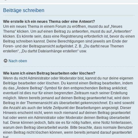
Beiträge schreiben
Wie erstelle ich ein neues Thema oder eine Antwort?
Um ein neues Thema in einem Forum zu eröffnen, musst du auf „Neues
Thema“ klicken. Um auf einen Beitrag zu antworten, musst du auf „Antworten“
klicken. Es könnte sein, dass eine Registrierung erforderlich ist, bevor du einen
Beitrag schreiben kannst. Deine Berechtigungen sind jeweils am Ende der
Foren- und der Beitragsansicht aufgelistet. Z. B. „Du darfst neue Themen
erstellen“, „Du darfst Dateianhänge erstellen“ usw.
Nach oben
Wie kann ich einen Beitrag bearbeiten oder löschen?
Wenn du nicht Administrator oder Moderator bist, kannst du nur deine eigenen
Beiträge bearbeiten oder löschen. Du kannst einen Beitrag bearbeiten, indem
du das „Ändere Beitrag“-Symbol für den entsprechenden Beitrag anklickst;
eventuell ist dies nur für einen begrenzten Zeitraum nach seiner Erstellung
möglich. Wenn bereits jemand auf deinen Beitrag geantwortet hat, wird dein
Beitrag in der Themenansicht als überarbeitet gekennzeichnet. Es wird sowohl
die Anzahl als auch der letzte Zeitpunkt der Bearbeitungen angezeigt. Dieser
Hinweis erscheint nicht, wenn noch niemand auf deinen Beitrag geantwortet
hat oder wenn ein Administrator oder Moderator deinen Beitrag überarbeitet
hat. Diese können jedoch, falls sie es für nötig halten, eine Notiz hinterlassen,
warum dein Beitrag überarbeitet wurde. Bitte beachte, dass normale Benutzer
einen Beitrag nicht löschen können, wenn bereits jemand darauf geantwortet
hat.