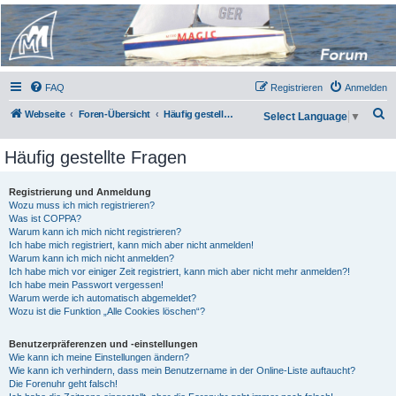
Micro Magic Forum
Deutschland
FAQ
Registrieren
Anmelden
S
Webseite
Foren-Übersicht
Häufig gestellte Fragen
Select Language
▼
u
Häufig gestellte Fragen
c
h
Registrierung und Anmeldung
e
Wozu muss ich mich registrieren?
Was ist COPPA?
Warum kann ich mich nicht registrieren?
Ich habe mich registriert, kann mich aber nicht anmelden!
Warum kann ich mich nicht anmelden?
Ich habe mich vor einiger Zeit registriert, kann mich aber nicht mehr anmelden?!
Ich habe mein Passwort vergessen!
Warum werde ich automatisch abgemeldet?
Wozu ist die Funktion „Alle Cookies löschen“?
Benutzerpräferenzen und -einstellungen
Wie kann ich meine Einstellungen ändern?
Wie kann ich verhindern, dass mein Benutzername in der Online-Liste auftaucht?
Die Forenuhr geht falsch!