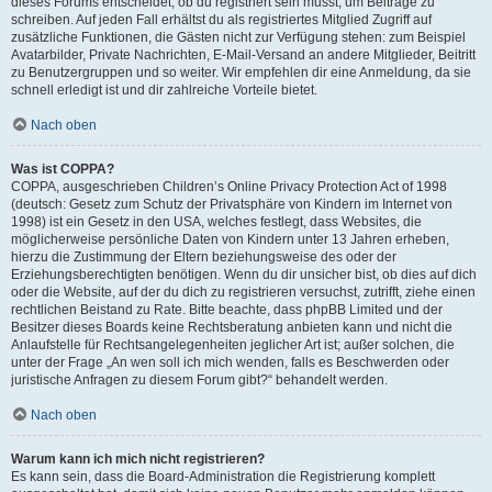
dieses Forums entscheidet, ob du registriert sein musst, um Beiträge zu
schreiben. Auf jeden Fall erhältst du als registriertes Mitglied Zugriff auf
zusätzliche Funktionen, die Gästen nicht zur Verfügung stehen: zum Beispiel
Avatarbilder, Private Nachrichten, E-Mail-Versand an andere Mitglieder, Beitritt
zu Benutzergruppen und so weiter. Wir empfehlen dir eine Anmeldung, da sie
schnell erledigt ist und dir zahlreiche Vorteile bietet.
Nach oben
Was ist COPPA?
COPPA, ausgeschrieben Children’s Online Privacy Protection Act of 1998
(deutsch: Gesetz zum Schutz der Privatsphäre von Kindern im Internet von
1998) ist ein Gesetz in den USA, welches festlegt, dass Websites, die
möglicherweise persönliche Daten von Kindern unter 13 Jahren erheben,
hierzu die Zustimmung der Eltern beziehungsweise des oder der
Erziehungsberechtigten benötigen. Wenn du dir unsicher bist, ob dies auf dich
oder die Website, auf der du dich zu registrieren versuchst, zutrifft, ziehe einen
rechtlichen Beistand zu Rate. Bitte beachte, dass phpBB Limited und der
Besitzer dieses Boards keine Rechtsberatung anbieten kann und nicht die
Anlaufstelle für Rechtsangelegenheiten jeglicher Art ist; außer solchen, die
unter der Frage „An wen soll ich mich wenden, falls es Beschwerden oder
juristische Anfragen zu diesem Forum gibt?“ behandelt werden.
Nach oben
Warum kann ich mich nicht registrieren?
Es kann sein, dass die Board-Administration die Registrierung komplett