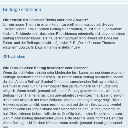
Beiträge schreiben
Wie erstelle ich ein neues Thema oder eine Antwort?
Um ein neues Thema in einem Forum zu eröffnen, musst du auf „Neues
Thema“ klicken. Um auf einen Beitrag zu antworten, musst du auf „Antworten“
klicken. Es könnte sein, dass eine Registrierung erforderlich ist, bevor du einen
Beitrag schreiben kannst. Deine Berechtigungen sind jeweils am Ende der
Foren- und der Beitragsansicht aufgelistet. Z. B. „Du darfst neue Themen
erstellen“, „Du darfst Dateianhänge erstellen“ usw.
Nach oben
Wie kann ich einen Beitrag bearbeiten oder löschen?
Wenn du nicht Administrator oder Moderator bist, kannst du nur deine eigenen
Beiträge bearbeiten oder löschen. Du kannst einen Beitrag bearbeiten, indem
du das „Ändere Beitrag“-Symbol für den entsprechenden Beitrag anklickst;
eventuell ist dies nur für einen begrenzten Zeitraum nach seiner Erstellung
möglich. Wenn bereits jemand auf deinen Beitrag geantwortet hat, wird dein
Beitrag in der Themenansicht als überarbeitet gekennzeichnet. Es wird sowohl
die Anzahl als auch der letzte Zeitpunkt der Bearbeitungen angezeigt. Dieser
Hinweis erscheint nicht, wenn noch niemand auf deinen Beitrag geantwortet
hat oder wenn ein Administrator oder Moderator deinen Beitrag überarbeitet
hat. Diese können jedoch, falls sie es für nötig halten, eine Notiz hinterlassen,
warum dein Beitrag überarbeitet wurde. Bitte beachte, dass normale Benutzer
einen Beitrag nicht löschen können, wenn bereits jemand darauf geantwortet
hat.