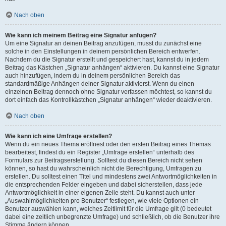
Nach oben
Wie kann ich meinem Beitrag eine Signatur anfügen?
Um eine Signatur an deinen Beitrag anzufügen, musst du zunächst eine
solche in den Einstellungen in deinem persönlichen Bereich entwerfen.
Nachdem du die Signatur erstellt und gespeichert hast, kannst du in jedem
Beitrag das Kästchen „Signatur anhängen“ aktivieren. Du kannst eine Signatur
auch hinzufügen, indem du in deinem persönlichen Bereich das
standardmäßige Anhängen deiner Signatur aktivierst. Wenn du einen
einzelnen Beitrag dennoch ohne Signatur verfassen möchtest, so kannst du
dort einfach das Kontrollkästchen „Signatur anhängen“ wieder deaktivieren.
Nach oben
Wie kann ich eine Umfrage erstellen?
Wenn du ein neues Thema eröffnest oder den ersten Beitrag eines Themas
bearbeitest, findest du ein Register „Umfrage erstellen“ unterhalb des
Formulars zur Beitragserstellung. Solltest du diesen Bereich nicht sehen
können, so hast du wahrscheinlich nicht die Berechtigung, Umfragen zu
erstellen. Du solltest einen Titel und mindestens zwei Antwortmöglichkeiten in
die entsprechenden Felder eingeben und dabei sicherstellen, dass jede
Antwortmöglichkeit in einer eigenen Zeile steht. Du kannst auch unter
„Auswahlmöglichkeiten pro Benutzer“ festlegen, wie viele Optionen ein
Benutzer auswählen kann, welches Zeitlimit für die Umfrage gilt (0 bedeutet
dabei eine zeitlich unbegrenzte Umfrage) und schließlich, ob die Benutzer ihre
Stimme ändern können.