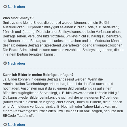
Nach oben
Was sind Smileys?
Smileys sind kleine Bilder, die benutzt werden können, um ein Gefühl
auszudrücken. Für jeden Smiley gibt es einen kurzen Code, z. B. bedeutet :)
fröhlich und :( traurig. Die Liste aller Smileys kannst du beim Verfassen eines
Beitrags sehen. Versuche bitte trotzdem, Smileys nicht zu häufig zu benutzen,
sie können einen Beitrag schnell unlesbar machen und ein Moderator könnte
deshalb deinen Beitrag entsprechend überarbeiten oder gar komplett löschen.
Die Board-Administration kann auch die Anzahl der Smileys begrenzen, die du
in einem Beitrag benutzen kannst.
Nach oben
Kann ich Bilder in meine Beiträge einfügen?
Ja, Bilder können in deinem Beitrag angezeigt werden. Wenn die
Administration Dateianhänge erlaubt hat, kannst du das Bild auch direkt
hochladen. Ansonsten musst du zu einem Bild verlinken, das auf einem
öffentlich zugänglichen Server liegt, z. B. http://www.domain.tld/mein-bild.gif.
Du kannst weder Bilder verlinken, die sich auf deinem eigenen PC befinden
(außer es ist ein öffentlich zugänglicher Server), noch zu Bildern, die nur nach
einer Anmeldung verfügbar sind, z. B. Hotmail- oder Yahoo-Mailboxen, mit
einem Passwort geschützte Seiten usw. Um das Bild anzuzeigen, benutze den
BBCode-Tag „[img]“.
Nach oben