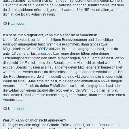
ausgeschaltet hat, damit sich keine neuen Benutzer mehr anmelden können.
Es könnte auch sein, dass deine IP-Adresse oder der Benutzername, mit dem
du dich registrieren möchtest, gesperrt wurden. Um Hilfe zu erhalten, wende
dich an die Board-Administration.
Nach oben
Ich habe mich registriert, kann mich aber nicht anmelden!
Überprüfe zuerst, ob du den richtigen Benutzernamen und das richtige
Passwort eingegeben hast. Wenn diese stimmen, dann gibt es zwei
Möglichkeiten. Wenn
COPPA
aktiviert ist und du angegeben hast, dass du
unter 13 Jahre alt bist, musst du bzw. einer deiner Eltern oder deiner
Erziehungsberechtigten den Anweisungen folgen, die du erhalten hast. Wenn
dies nicht der Fall ist, muss dein Benutzerkonto vielleicht aktiviert werden. Bei
einigen Boards müssen alle neu angemeldeten Mitglieder erst freigeschaltet
werden – entweder musst du dies selbst erledigen oder ein Administrator. Bei
der Registrierung wurde dir mitgeteilt, ob eine Aktivierung nötig ist oder nicht.
Wenn du eine E-Mail erhalten hast, folge den dort enthaltenen Anweisungen.
Ansonsten prüfe, ob du deine E-Mail-Adresse korrekt eingegeben hast oder
die E-Mail von einem Spam-Filter blockiert wurde. Wenn du dir sicher bist,
dass deine E-Mail-Adresse korrekt eingegeben wurde, dann kontaktiere einen
Administrator.
Nach oben
Warum kann ich mich nicht anmelden?
Dafür gibt es viele mögliche Gründe. Prüfe zunächst, ob dein Benutzername