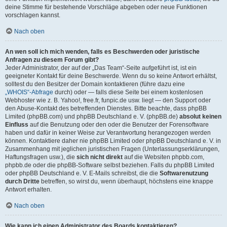
deine Stimme für bestehende Vorschläge abgeben oder neue Funktionen
vorschlagen kannst.
Nach oben
An wen soll ich mich wenden, falls es Beschwerden oder juristische
Anfragen zu diesem Forum gibt?
Jeder Administrator, der auf der „Das Team“-Seite aufgeführt ist, ist ein
geeigneter Kontakt für deine Beschwerde. Wenn du so keine Antwort erhältst,
solltest du den Besitzer der Domain kontaktieren (führe dazu eine
„WHOIS“-Abfrage
durch) oder — falls diese Seite bei einem kostenlosen
Webhoster wie z. B. Yahoo!, free.fr, funpic.de usw. liegt — den Support oder
den Abuse-Kontakt des betreffenden Dienstes. Bitte beachte, dass phpBB
Limited (phpBB.com) und phpBB Deutschland e. V. (phpBB.de)
absolut keinen
Einfluss
auf die Benutzung oder den oder die Benutzer der Forensoftware
haben und dafür in keiner Weise zur Verantwortung herangezogen werden
können. Kontaktiere daher nie phpBB Limited oder phpBB Deutschland e. V. in
Zusammenhang mit jeglichen juristischen Fragen (Unterlassungserklärungen,
Haftungsfragen usw.), die
sich nicht direkt
auf die Websiten phpbb.com,
phpbb.de oder die phpBB-Software selbst beziehen. Falls du phpBB Limited
oder phpBB Deutschland e. V. E-Mails schreibst, die die
Softwarenutzung
durch Dritte
betreffen, so wirst du, wenn überhaupt, höchstens eine knappe
Antwort erhalten.
Nach oben
Wie kann ich einen Administrator des Boards kontaktieren?