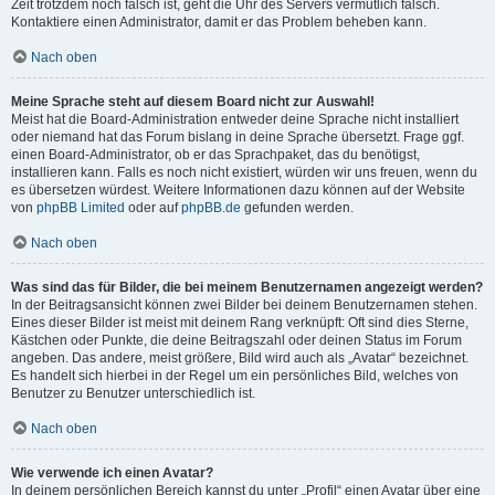
Zeit trotzdem noch falsch ist, geht die Uhr des Servers vermutlich falsch.
Kontaktiere einen Administrator, damit er das Problem beheben kann.
Nach oben
Meine Sprache steht auf diesem Board nicht zur Auswahl!
Meist hat die Board-Administration entweder deine Sprache nicht installiert
oder niemand hat das Forum bislang in deine Sprache übersetzt. Frage ggf.
einen Board-Administrator, ob er das Sprachpaket, das du benötigst,
installieren kann. Falls es noch nicht existiert, würden wir uns freuen, wenn du
es übersetzen würdest. Weitere Informationen dazu können auf der Website
von
phpBB Limited
oder auf
phpBB.de
gefunden werden.
Nach oben
Was sind das für Bilder, die bei meinem Benutzernamen angezeigt werden?
In der Beitragsansicht können zwei Bilder bei deinem Benutzernamen stehen.
Eines dieser Bilder ist meist mit deinem Rang verknüpft: Oft sind dies Sterne,
Kästchen oder Punkte, die deine Beitragszahl oder deinen Status im Forum
angeben. Das andere, meist größere, Bild wird auch als „Avatar“ bezeichnet.
Es handelt sich hierbei in der Regel um ein persönliches Bild, welches von
Benutzer zu Benutzer unterschiedlich ist.
Nach oben
Wie verwende ich einen Avatar?
In deinem persönlichen Bereich kannst du unter „Profil“ einen Avatar über eine