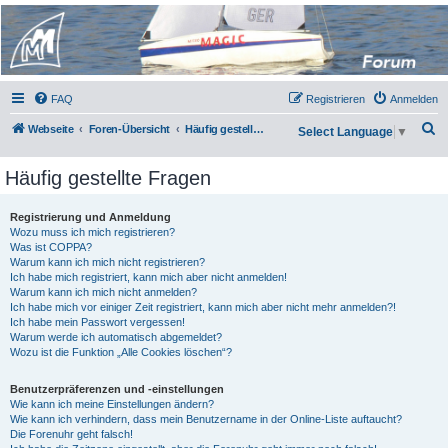
Micro Magic Forum
Deutschland
FAQ
Registrieren
Anmelden
S
Webseite
Foren-Übersicht
Häufig gestellte Fragen
Select Language
▼
u
Häufig gestellte Fragen
c
h
Registrierung und Anmeldung
e
Wozu muss ich mich registrieren?
Was ist COPPA?
Warum kann ich mich nicht registrieren?
Ich habe mich registriert, kann mich aber nicht anmelden!
Warum kann ich mich nicht anmelden?
Ich habe mich vor einiger Zeit registriert, kann mich aber nicht mehr anmelden?!
Ich habe mein Passwort vergessen!
Warum werde ich automatisch abgemeldet?
Wozu ist die Funktion „Alle Cookies löschen“?
Benutzerpräferenzen und -einstellungen
Wie kann ich meine Einstellungen ändern?
Wie kann ich verhindern, dass mein Benutzername in der Online-Liste auftaucht?
Die Forenuhr geht falsch!